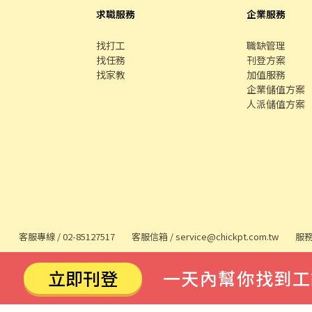
求職服務
企業服務
找打工
職缺管理
找任務
刊登方案
找家教
加值服務
企業儲值方案
人派儲值方案
客服專線 /
02-85127517
客服信箱 /
service@chickpt.com.tw
服務
立即刊登
一天內幫你找到工
務
找師傅
591 房屋交易
100 室內設計
8591 寶物交易
8891 汽車交易
8891 新車
8891 
段609巷12號10樓
許可證字號：2571
Copyright © 2026 by Addcn Technology 