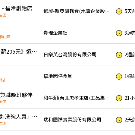
廳 - 碧潭創始店
獅城-新亞洲麵食(水灣企業股份有限公司)
5天
店區
）
貴理企業社
3週
泰山區
鬍子爺爺泡芙《時薪205元》遠東百貨竹北店 早班工讀生 beard papa's
日樂芙台灣股份有限公司
2週
草地囡仔食堂
1週
北市
強力兼職晚班夥伴
和牛涮(台北忠孝東店/王品集團)
21
安區
❗️🍣台中鮨旬「誠徵-洗碗人員」可長期配合者為優先考量。（週日、週一店休）
瑞和國際實業股份有限公司
2天
屯區