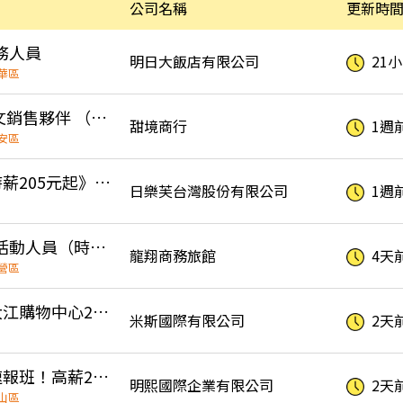
公司名稱
更新時
務人員
明日大飯店有限公司
21
華區
甜境職人甜品 日文銷售夥伴 （外語津貼+高獎金💰）
甜境商行
1週
安區
鬍子爺爺泡芙《時薪205元起》中壢大江店 晚班工讀生 beard papa's
日樂芙台灣股份有限公司
1週
🎀飯店迎賓接待/活動人員（時薪300-500含獎金)另徵飯店優質清潔房務
龍翔商務旅館
4天
營區
FM SHOES 中壢大江購物中心2F鞋子PT人員(9月/14開始上班)
米斯國際有限公司
2天
暑期超搶手🚨快速報班！高薪260🔥日領現賺💸多時段任選！
明熙國際企業有限公司
2天
山區