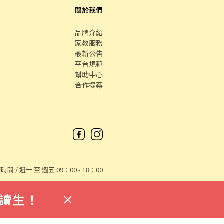
關於我們
品牌介紹
家教服務
最新公告
平台規範
幫助中心
合作提案
時間 / 週一 至 週五 09：00 - 18：00
讀生！
中古車
數字徵才
Co., Ltd. All Rights reserved.