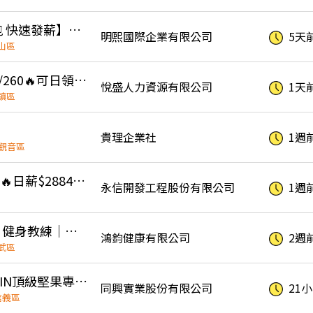
💰【88節檔期開跑 快速發薪】高時薪＋龜山多班別⭐日領2000~3000
明熙國際企業有限公司
5天
山區
🔥平鎮高時薪220/260🔥可日領、週領‼️固定班別免輪班‼️週休二日💯錄取率高✨
悅盛人力資源有限公司
1天
鎮區
）
貴理企業社
1週
觀音區
✈️機場晚班作業員🔥日薪$2884 無經驗/暑期打工 可
永信開發工程股份有限公司
1週
徵器械皮拉提斯、健身教練｜無經驗可培訓｜完整教育訓練體系
鴻鈞健康有限公司
2週
武區
🔥高額獎金🔥LOVIN頂級堅果專櫃銷售員
同興實業股份有限公司
21
信義區