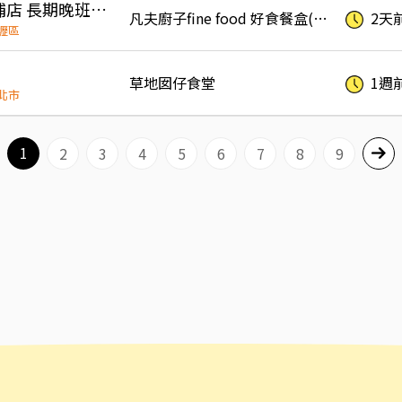
「凡夫廚子 」青埔店 長期晚班兼職人員
凡夫廚子fine food 好食餐盒(凡夫廚房商行)
2天
壢區
草地囡仔食堂
1週
北市
1
2
3
4
5
6
7
8
9