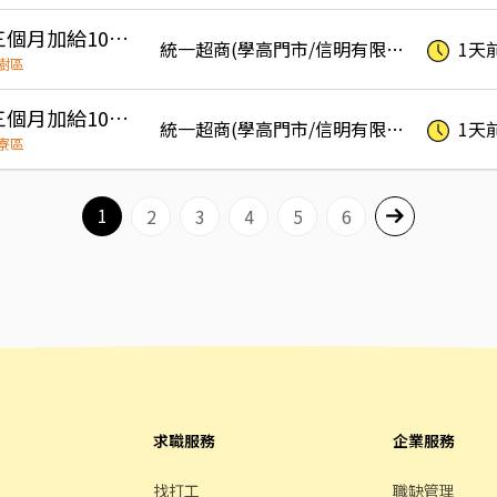
溪埔門市 晚班（做滿三個月加給1000元，薪水可以談）
統一超商(學高門市/信明有限公司)
1天
樹區
興庄門市 晚班（做滿三個月加給1000元，薪水可以談）
統一超商(學高門市/信明有限公司)
1天
寮區
1
2
3
4
5
6
求職服務
企業服務
找打工
職缺管理