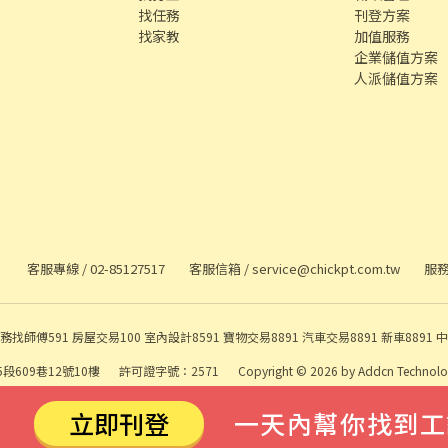
找任務
刊登方案
找家教
加值服務
企業儲值方案
人派儲值方案
客服專線 /
02-85127517
客服信箱 /
service@chickpt.com.tw
服務
務
找師傅
591 房屋交易
100 室內設計
8591 寶物交易
8891 汽車交易
8891 新車
8891 
段609巷12號10樓
許可證字號：2571
Copyright © 2026 by Addcn Technology 
數字科技股份有限公司
鄧白氏 ESG 永續標章
立即刊登
一天內幫你找到工