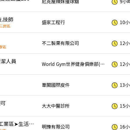
尼克屋辣妹撞球舘
9小
.技師
盛家工程行
10
三民區
不二製果有限公司
12
寮區
清潔人員
World Gym世界健身俱樂部(高雄寶成店)
12
葦閣國際皮件
13
驗可
大大中醫診所
15
岡山日領好方便~岡山工業區➤生活百貨用品➤理貨人員➤排休
明豫有限公司
16