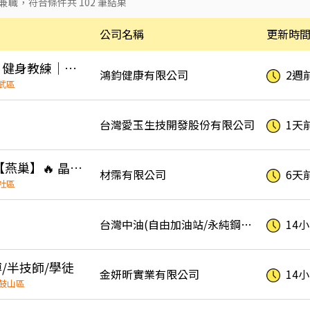
兼職
，符合條件共
102
筆結果
公司名稱
更新時
徵器械皮拉提斯、健身教練｜無經驗可培訓｜完整教育訓練體系
鴻鈞健康有限公司
2週
武區
台灣愛玉生技開發股份有限公司
1天
🔥設備安裝人員 【燕巢】🔥 晶圓龍頭外包 ｜無經驗可 /代招
材霈有限公司
6天
社區
台灣中油(自由加油站/永純鋼鐵股份有限公司)
14
/半技師/學徒
金妍昕實業有限公司
14
鼓山區