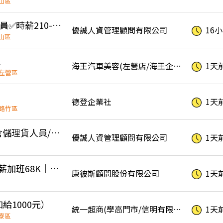
山區
高雄岡山✅️倉儲理貨人員✅️時薪210-235起✅️書審✅️可日領✅️可週領
優誠人資管理顧問有限公司
16
山區
員
海王汽車美容(左營店/海王企業有限公司高雄左營分公司)
1天
左營區
德登企業社
1天
路竹區
岡山區/岡山倉/晚班/倉儲理貨人員/早中班/中法
優誠人資管理顧問有限公司
1天
暑期限定時薪230｜高薪加班68K｜電子廠作業員｜週休六日｜固定日班
康彼斯顧問股份有限公司
1天
給1000元）
統一超商(學高門市/信明有限公司)
1天
寮區