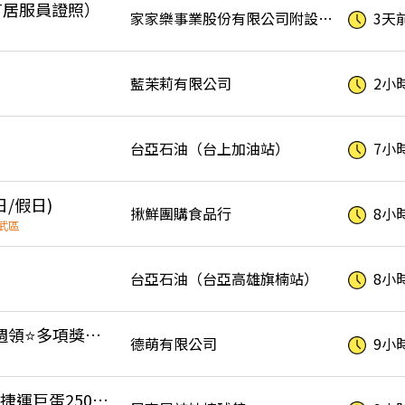
有居服員證照）
家家樂事業股份有限公司附設高雄市私立家家樂居家長照機構
3天
藍茉莉有限公司
2小
台亞石油（台上加油站）
7小
/假日)
揪鮮團購食品行
8小
武區
台亞石油（台亞高雄旗楠站）
8小
💯時薪250⭐可日領、週領⭐多項獎金年終生日禮金⭐車用鋰電池製造/品檢.hhhf
德萌有限公司
9小
🎈尼克屋辣妹撞球舘☘️捷運巨蛋250公尺/誠徵/早中晚班/打工/兼職/假日/平日