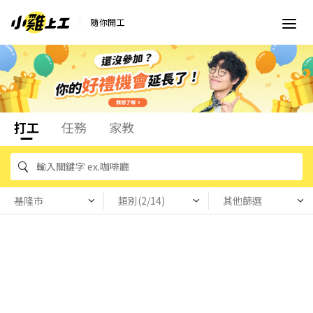
隨你開工
打工
任務
家教
基隆市
類別(2/14)
其他篩選