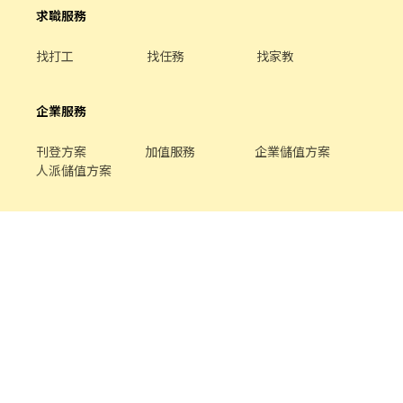
求職服務
找打工
找任務
找家教
企業服務
刊登方案
加值服務
企業儲值方案
人派儲值方案
關於我們
品牌介紹
家教服務
最新公告
平台規範
幫助中心
合作提案