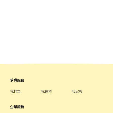
求職服務
找打工
找任務
找家教
企業服務