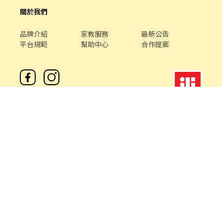
關於我們
品牌介紹
家教服務
最新公告
平台規範
幫助中心
合作提案
客服專線 /
02-85127517
客服信箱 /
service@chickpt.com.tw
服務時間 / 週一 至 週五 09：00 - 18：00
機構地址: 新北市三重區重新路5段609巷12號10樓
許可證字號：2571
Copyright © 2026 by Addcn Technology Co., Ltd. All Rights
reserved.