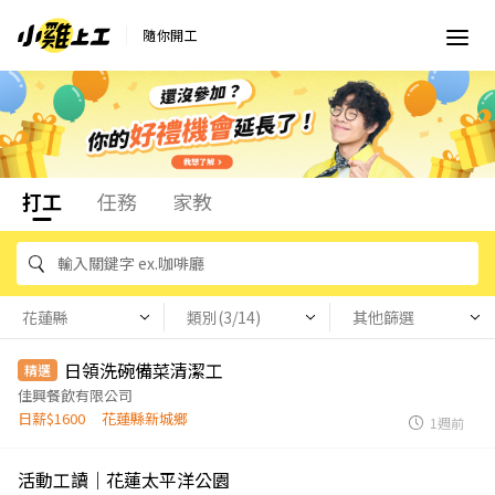
隨你開工
打工
任務
家教
花蓮縣
類別(3/14)
其他篩選
日領洗碗備菜清潔工
精選
佳興餐飲有限公司
日薪$1600
花蓮縣新城鄉
1週前
活動工讀｜花蓮太平洋公園