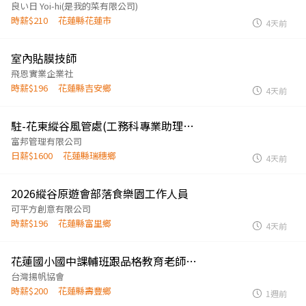
良い日 Yoi-hi(是我的菜有限公司)
時薪$210
花蓮縣花蓮市
4天前
室內貼膜技師
飛恩實業企業社
時薪$196
花蓮縣吉安鄉
4天前
駐-花東縱谷風管處(工務科專業助理)-職務代理人(8/17~8/30)
富邦管理有限公司
日薪$1600
花蓮縣瑞穗鄉
4天前
2026縱谷原遊會部落食樂園工作人員
可平方創意有限公司
時薪$196
花蓮縣富里鄉
4天前
花蓮國小國中課輔班跟品格教育老師 協會接送司機或協會助理
台灣揚帆協會
時薪$200
花蓮縣壽豐鄉
1週前