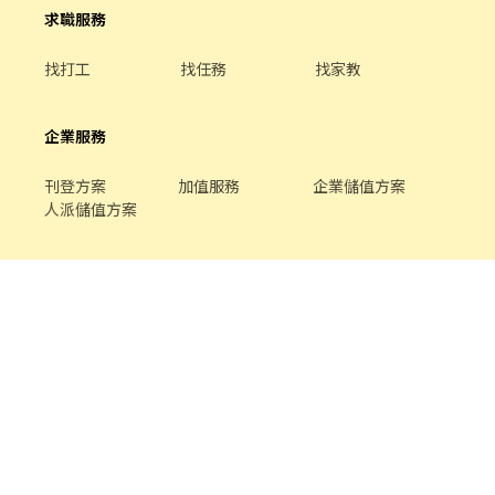
求職服務
找打工
找任務
找家教
企業服務
刊登方案
加值服務
企業儲值方案
人派儲值方案
關於我們
品牌介紹
家教服務
最新公告
平台規範
幫助中心
合作提案