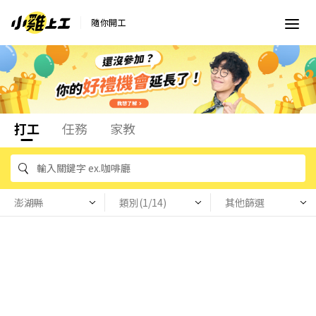
隨你開工
打工
任務
家教
澎湖縣
類別(1/14)
其他篩選