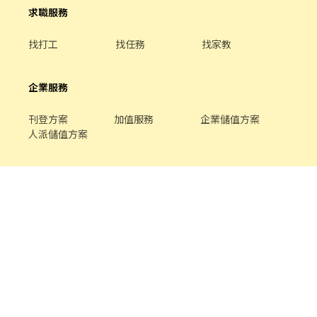
求職服務
找打工
找任務
找家教
企業服務
刊登方案
加值服務
企業儲值方案
人派儲值方案
關於我們
品牌介紹
家教服務
最新公告
平台規範
幫助中心
合作提案