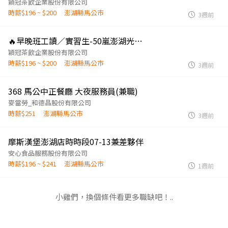
穎冠茶飲企業股份有限公司
時薪$196 ~ $200
澎湖縣馬公市
3週前
🔥早晚班工讀／實習生-50嵐澎湖光復店
穎冠茶飲企業股份有限公司
時薪$196 ~ $200
澎湖縣馬公市
3週前
368 馬公中正餐廳 大夜服務員(兼職)
麥當勞_和德昌股份有限公司
時薪$251
澎湖縣馬公市
3週前
摩斯漢堡澎湖店時時段07-13兼差夥伴
安心食品服務股份有限公司
時薪$196 ~ $241
澎湖縣馬公市
1週前
小雞們，換個條件看更多職缺吧！..