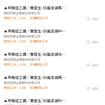
🔥早晚班工讀／實習生-50嵐澎湖馬公店
穎冠茶飲企業股份有限公司
時薪$196 ~ $200
澎湖縣馬公市
3週前
🔥早晚班工讀／實習生-50嵐澎湖中正店
穎冠茶飲企業股份有限公司
時薪$196 ~ $200
澎湖縣馬公市
3週前
🔥早晚班工讀／實習生-50嵐澎湖光復店
穎冠茶飲企業股份有限公司
時薪$196 ~ $200
澎湖縣馬公市
3週前
🔥早晚班工讀／實習生-50嵐澎湖馬公店
穎冠茶飲企業股份有限公司
時薪$196 ~ $200
澎湖縣馬公市
3週前
🔥早晚班工讀／實習生-50嵐澎湖中正店