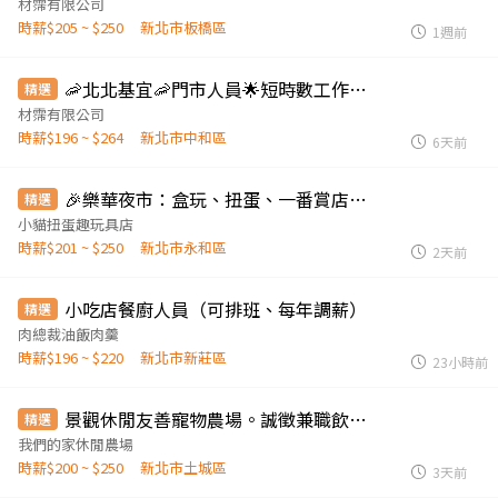
材霈有限公司
時薪$205 ~ $250
新北市板橋區
1週前
🦐北北基宜🦐門市人員🌟短時數工作🌟零經驗也能快速上手
精選
材霈有限公司
時薪$196 ~ $264
新北市中和區
6天前
🎉樂華夜市：盒玩、扭蛋、一番賞店歡樂員工
精選
小貓扭蛋趣玩具店
時薪$201 ~ $250
新北市永和區
2天前
小吃店餐廚人員（可排班、每年調薪）
精選
肉總裁油飯肉羹
時薪$196 ~ $220
新北市新莊區
23小時前
景觀休閒友善寵物農場。誠徵兼職飲料吧檯
精選
我們的家休閒農場
時薪$200 ~ $250
新北市土城區
3天前