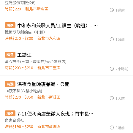
豆府股份有限公司
時薪$220
新北市新店區
1週前
中和永和兼職人員/工讀生（晚班）- 長期
精選
鐵板莎莎創始店（永和）
時薪$250 ~ $300
新北市永和區
1週前
工讀生
精選
清心福全(三重正義南店/天台冷飲店)
時薪$203 ~ $210
新北市三重區
2小時前
深夜食堂晚班兼職、公關
精選
EX夜不歸(八駿小吃店)
時薪$230 ~ $350
新北市新莊區
1天前
7-11便利商店急徵大夜班；門市長期工作夥伴早班；午班；大夜班
精選
育家企業社
時薪$196 ~ $230
新北市蘆洲區
3週前