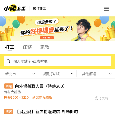
隨你開工
打工
任務
家教
新北市
類別(3/14)
其他篩選
內外場兼職人員（時薪200）
精選
青村大麵攤
時薪$200 ~ $210
新北市板橋區
1天前
【涓豆腐】新店裕隆城店-外場計時
精選