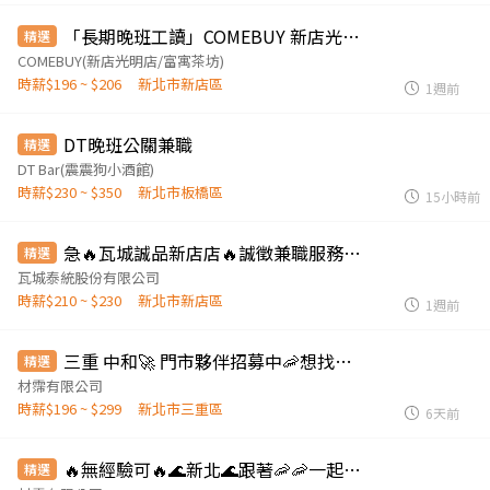
「長期晚班工讀」COMEBUY 新店光明店
精選
COMEBUY(新店光明店/富寓茶坊)
時薪$196 ~ $206
新北市新店區
1週前
DT晚班公關兼職
精選
DT Bar(震震狗小酒館)
時薪$230 ~ $350
新北市板橋區
15小時前
急🔥瓦城誠品新店店🔥誠徵兼職服務人員
精選
瓦城泰統股份有限公司
時薪$210 ~ $230
新北市新店區
1週前
三重 中和🚀 門市夥伴招募中🦐想找穩定工作嗎？⭐ 固定班別＋完整培訓＋油資補貼！
精選
材霈有限公司
時薪$196 ~ $299
新北市三重區
6天前
🔥無經驗可🔥🌊新北🌊跟著🦐🦐一起湧入寬闊的海洋🌊
精選