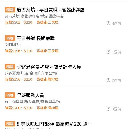
麻古茶坊 - 早班兼職 - 高雄建興店
精選
麻古茶坊(高雄建興店/就是讚飲料店)
時薪$201 ~ $220
高雄市三民區
4週前
平日兼職 長期兼職
精選
泓町咖哩
時薪$196 ~ $210
高雄市三民區
1週前
✨🐮迷客夏💕鹽埕店🥤計時人員
精選
迷客夏(鹽埕店/金瑪莉有限公司)
時薪$196 ~ $210
高雄市鹽埕區
3週前
早班服務人員
精選
新上海臭臭鍋(益群店/盧曜臭臭鍋)
時薪$200 ~ $210
高雄市楠梓區
3週前
‼️ 尋找晚班PT夥伴 最高時薪220 還有月獎金 賴: x89138
精選