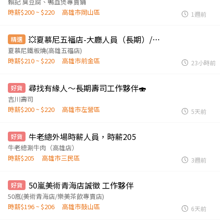
賴記 臭豆腐、鴨血煲專賣鋪
時薪$200 ~ $220
高雄市岡山區
1週前
💥夏慕尼五福店-大廳人員（長期）/廚藝人員（長期）
精選
夏慕尼鐵板燒(高雄五福店)
時薪$210 ~ $220
高雄市前金區
23小時前
尋找有緣人～長期壽司工作夥伴🍣
好貨
吉川壽司
時薪$200 ~ $220
高雄市左營區
5天前
牛老總外場時薪人員，時薪205
好貨
牛老總涮牛肉（高雄店）
時薪$205
高雄市三民區
3週前
50嵐美術青海店誠徵 工作夥伴
好貨
50嵐(美術青海店/樂美茶飲專賣店)
時薪$196 ~ $206
高雄市鼓山區
6天前