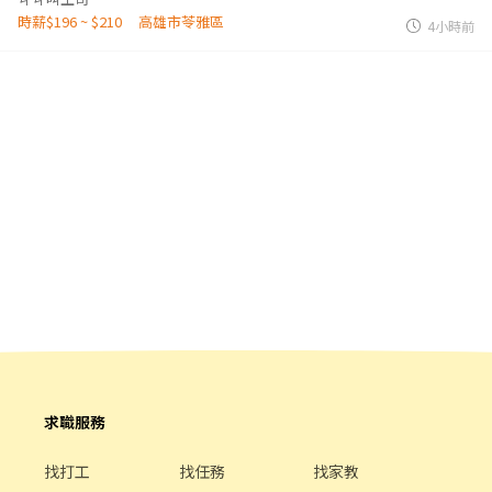
時薪$196 ~ $210
高雄市苓雅區
4小時前
求職服務
找打工
找任務
找家教