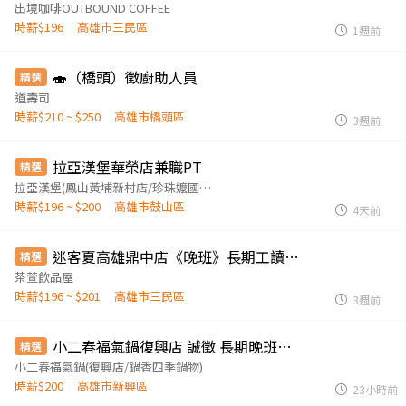
出境咖啡OUTBOUND COFFEE
時薪$196
高雄市三民區
1週前
🍣（橋頭）徵廚助人員
精選
道壽司
時薪$210 ~ $250
高雄市橋頭區
3週前
拉亞漢堡華榮店兼職PT
精選
拉亞漢堡(鳳山黃埔新村店/珍珠嬤國際有限公司)
時薪$196 ~ $200
高雄市鼓山區
4天前
迷客夏高雄鼎中店《晚班》長期工讀生（寒、暑假短期勿投）
精選
茶萱飲品屋
時薪$196 ~ $201
高雄市三民區
3週前
小二春福氣鍋復興店 誠徵 長期晚班工作人員
精選
小二春福氣鍋(復興店/鍋香四季鍋物)
時薪$200
高雄市新興區
23小時前