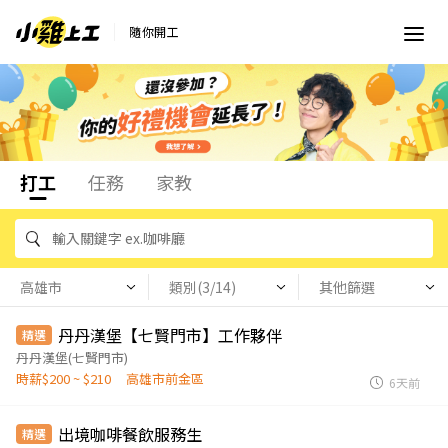
隨你開工
打工
任務
家教
高雄市
類別(3/14)
其他篩選
丹丹漢堡【七賢門市】工作夥伴
精選
丹丹漢堡(七賢門市)
時薪$200 ~ $210
高雄市前金區
6天前
出境咖啡餐飲服務生
精選