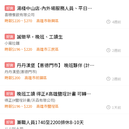
湯棧中山店-內外場服務人員、平日工讀、假日工讀、打烊工讀
好貨
喜穗餐飲有限公司
時薪$220 ~ $270
高雄市新興區
4週前
誠徵早，晚班、工讀生
好貨
小甯拉麵
時薪$196 ~ $220
高雄市三民區
2週前
丹丹漢堡【憲德門市】 晚班夥伴 (計時)
好貨
丹丹漢堡(憲德門市)
時薪$200
高雄市前鎮區
2週前
晚班工讀 得正#高雄鹽埕計畫 可轉正 鄰近駁二 門市人員 非誠勿擾
好貨
得正(#鹽埕計畫/沃森有限公司)
時薪$196 ~ $220
高雄市鹽埕區
1天前
兼職人員1740至2200排休8-10天
好貨
ㄐㄐ叫土司