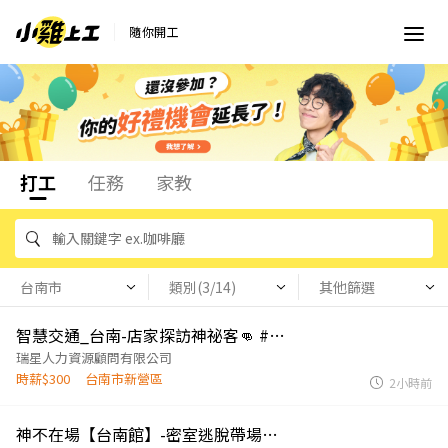
隨你開工
打工
任務
家教
台南市
類別(3/14)
其他篩選
智慧交通_台南-店家探訪神祕客👊 #高薪
瑞星人力資源顧問有限公司
時薪$300
台南市新營區
2小時前
神不在場【台南館】-密室逃脫帶場人員