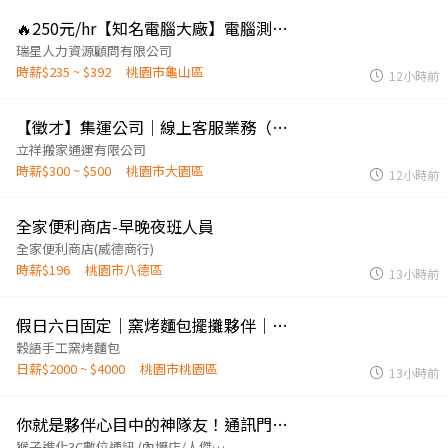
🔥250元/hr【知名電腦大廠】電腦測試工讀生 #歡迎大學生 #龜山 #排班彈性
瑞星人力資源顧問有限公司
時薪$235 ~ $392
桃園市龜山區
12小時前
【徵才】集運公司｜線上客服業務（可在家工作）
立祥搬家通運有限公司
時薪$300 ~ $500
桃園市大園區
12小時前
全家便利商店-早晚夜班人員
全家便利商店(威德商行)
時薪$196
桃園市八德區
13小時前
假日六日固定｜窯烤麵包擺攤夥伴｜無經驗可
穀語手工窯烤麵包
日薪$2000 ~ $4000
桃園市桃園區
13小時前
你就是夥伴心目中的神隊友！通訊門市【服務工讀生發揮你的親和力影響力，享員購優惠】
猴子進化3C數位通訊 (內壢店/人傑手機配件店)