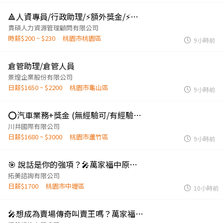
🔺人資專員/行政助理/⚡額外獎金/⚡無經驗也能挑戰高收入/⚡週休二日
貫碩人力資源管理顧問有限公司
時薪$200 ~ $230
桃園市桃園區
9小時前
倉管助理/倉管人員
景煌企業股份有限公司
日薪$1650 ~ $2200
桃園市龜山區
9小時前
⭕️汽車業務+獎金 (無經驗可/有經驗更好)⭕️
川井國際有限公司
日薪$1680 ~ $3000
桃園市蘆竹區
9小時前
🎯 說話是你的強項？🎤萬家福中原可樂叫賣｜固定店點共4天
拓美諮詢有限公司
日薪$1700
桃園市中壢區
10小時前
🎤想成為賣場傳奇叫賣王嗎？萬家福內壢可樂叫賣｜固定店點共4天