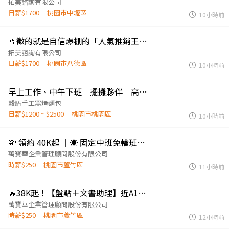
拓美諮詢有限公司
日薪$1700
桃園市中壢區
10小時前
🥤徵的就是自信爆棚的「人氣推銷王」大全聯八德可樂叫賣｜固定店點共4天
拓美諮詢有限公司
日薪$1700
桃園市八德區
10小時前
早上工作、中午下班｜擺攤夥伴｜高抽成制度
穀語手工窯烤麵包
日薪$1200 ~ $2500
桃園市桃園區
10小時前
💸 領約 40K起 ｜☀ 固定中班免輪班｜📋 現場行政簡單好上手
萬寶華企業管理顧問股份有限公司
時薪$250
桃園市蘆竹區
11小時前
🔥38K起！【盤點＋文書助理】近A10山鼻站｜輕鬆上手
萬寶華企業管理顧問股份有限公司
時薪$250
桃園市蘆竹區
12小時前