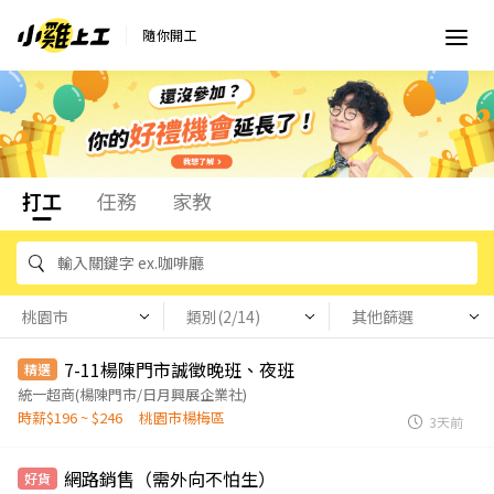
隨你開工
打工
任務
家教
桃園市
類別(2/14)
其他篩選
7-11楊陳門市誠徵晚班、夜班
精選
統一超商(楊陳門市/日月興展企業社)
時薪$196 ~ $246
桃園市楊梅區
3天前
網路銷售（需外向不怕生）
好貨