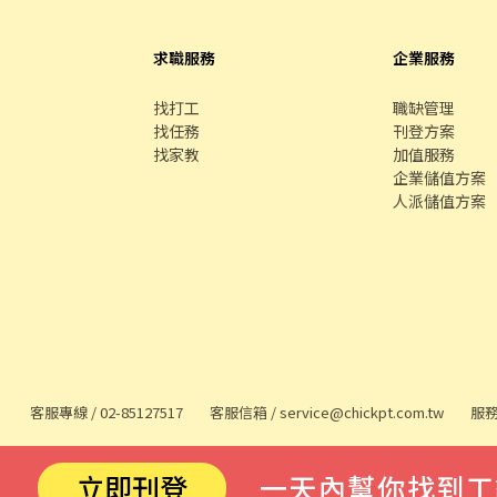
求職服務
企業服務
找打工
職缺管理
找任務
刊登方案
找家教
加值服務
企業儲值方案
人派儲值方案
客服專線 /
02-85127517
客服信箱 /
service@chickpt.com.tw
服務
立即刊登
一天內幫你找到工
務
找師傅
591 房屋交易
100 室內設計
8591 寶物交易
8891 汽車交易
8891 新車
8891 