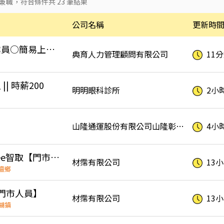
兼職
，符合條件共
23
筆結果
公司名稱
更新時
★秀水★冷氣廠房作業員○簡易上手○免輪班○週休二日S-彥
典育人力管理顧問有限公司
11
| 時薪200
明明眼科診所
2小
山隆通運股份有限公司山隆彰化加油站
4小
花壇💰高時薪🦐Shopee智取【門市人員】
材霈有限公司
13
壇鄉
【門市人員】
材霈有限公司
13
湖鎮