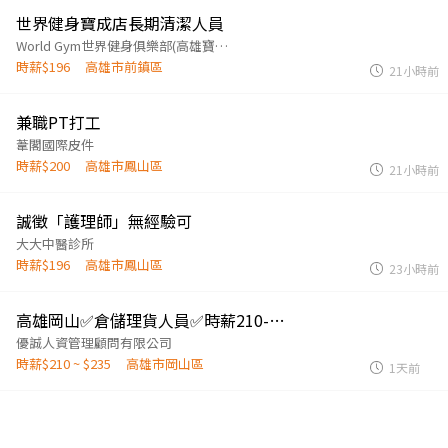
世界健身寶成店長期清潔人員
World Gym世界健身俱樂部(高雄寶成店)
時薪$196
高雄市前鎮區
21小時前
兼職PT打工
葦閣國際皮件
時薪$200
高雄市鳳山區
21小時前
誠徵「護理師」無經驗可
大大中醫診所
時薪$196
高雄市鳳山區
23小時前
高雄岡山✅️倉儲理貨人員✅️時薪210-235起✅️書審✅️可日領✅️可週領
優誠人資管理顧問有限公司
時薪$210 ~ $235
高雄市岡山區
1天前