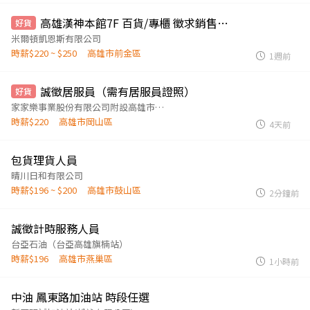
高雄漢神本館7F 百貨/專櫃 徵求銷售人員 早晚班
好貨
米爾頓凱恩斯有限公司
時薪$220 ~ $250
高雄市前金區
1週前
誠徵居服員（需有居服員證照）
好貨
家家樂事業股份有限公司附設高雄市私立家家樂居家長照機構
時薪$220
高雄市岡山區
4天前
包貨理貨人員
晴川日和有限公司
時薪$196 ~ $200
高雄市鼓山區
2分鐘前
誠徵計時服務人員
台亞石油（台亞高雄旗楠站）
時薪$196
高雄市燕巢區
1小時前
中油 鳳東路加油站 時段任選