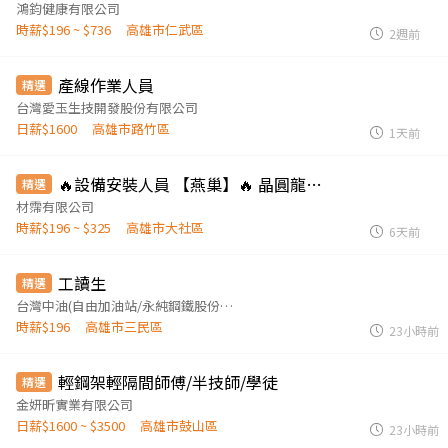
鴻鈞健康有限公司
時薪$196 ~ $736
高雄市仁武區
2週前
產線作業人員
精選
台灣愛玉生技開發股份有限公司
日薪$1600
高雄市路竹區
1天前
🔥設備安裝人員 【燕巢】🔥 晶圓龍頭外包 ｜無經驗可 /代招
精選
材霈有限公司
時薪$196 ~ $325
高雄市大社區
6天前
工讀生
精選
台灣中油(自由加油站/永純鋼鐵股份有限公司)
時薪$196
高雄市三民區
23小時前
輕鋼架輕隔間師傅/半技師/學徒
精選
金妍昕實業有限公司
日薪$1600 ~ $3500
高雄市鼓山區
23小時前