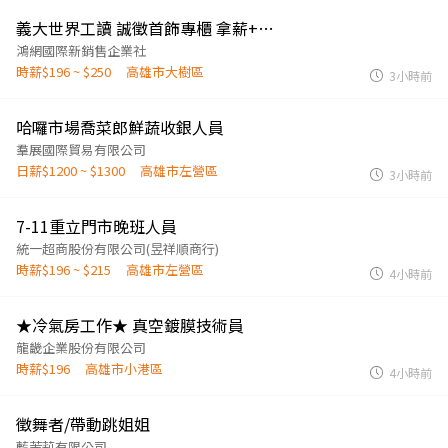
義大世界工讀 誠徵首飾專櫃 拿薪+獎金+ 紅包-長期可
鴻網國際新銷售企業社
時薪$196 ~ $250
高雄市大樹區
3小時前
哈囉市場喬菜郎鮮蔬收銀人員
羣展國際貿易有限公司
日薪$1200 ~ $1300
高雄市左營區
3小時前
7-11重立門市晚班人員
統一超商股份有限公司(昱祥順商行)
時薪$196 ~ $215
高雄市左營區
4小時前
★冷氣房工作★ 真空鍍膜技術員
龍畿企業股份有限公司
時薪$196
高雄市小港區
4小時前
徵舞者/帶動跳姐姐
藍茉莉有限公司