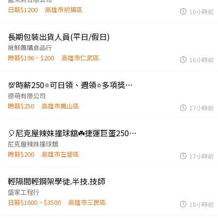
日薪$1200
高雄市前鎮區
10小時前
長期包裝出貨人員(平日/假日)
揪鮮團購食品行
時薪$196 ~ $200
高雄市仁武區
16小時前
💯時薪250⭐可日領、週領⭐多項獎金年終生日禮金⭐車用鋰電池製造/品檢.hhhf
德萌有限公司
時薪$250
高雄市鳳山區
17小時前
🎈尼克屋辣妹撞球舘☘️捷運巨蛋250公尺/誠徵/早中晚班/打工/兼職/假日/平日
尼克屋辣妹撞球舘
時薪$200
高雄市左營區
17小時前
輕隔間輕鋼架學徒.半技.技師
盛家工程行
日薪$1600 ~ $3500
高雄市三民區
18小時前