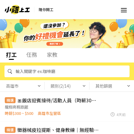
隨你開工
打工
任務
家教
高雄市
類別(2/14)
其他篩選
🎀飯店迎賓接待/活動人員（時薪300-500含獎金)另徵飯店優質清潔房務
精選
龍翔商務旅館
時薪$300 ~ $500
高雄市左營區
4天前
徵器械皮拉提斯、健身教練｜無經驗可培訓｜完整教育訓練體系
精選