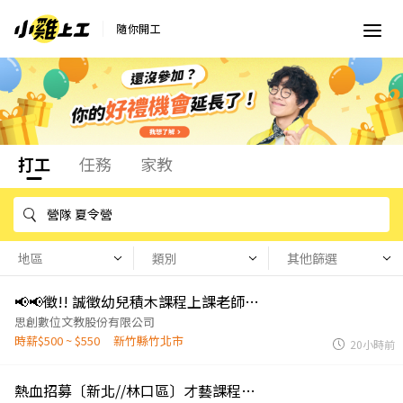
隨你開工
打工
任務
家教
地區
類別
其他篩選
📢📢徵!! 誠徵幼兒積木課程上課老師(上課地區：新竹竹北)
思創數位文教股份有限公司
時薪$500 ~ $550
新竹縣竹北市
20小時前
熱血招募〔新北//林口區〕才藝課程夥伴