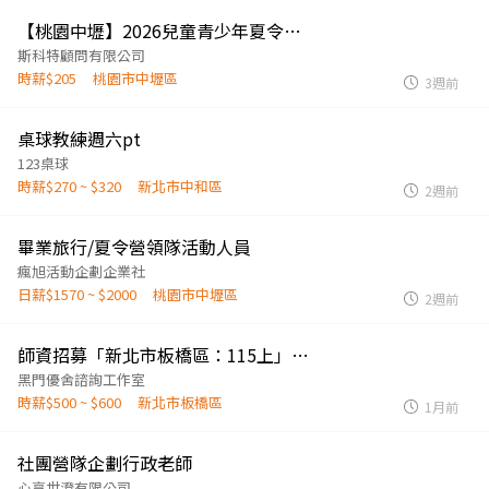
【桃園中壢】2026兒童青少年夏令營隊資深隊輔【元智大學場】
斯科特顧問有限公司
時薪$205
桃園市中壢區
3週前
桌球教練週六pt
123桌球
時薪$270 ~ $320
新北市中和區
2週前
畢業旅行/夏令營領隊活動人員
瘋旭活動企劃企業社
日薪$1570 ~ $2000
桃園市中壢區
2週前
師資招募「新北市板橋區：115上」兒童電腦/桌遊/積木/手作老師
黑門優舍諮詢工作室
時薪$500 ~ $600
新北市板橋區
1月前
社團營隊企劃行政老師
心享世澄有限公司