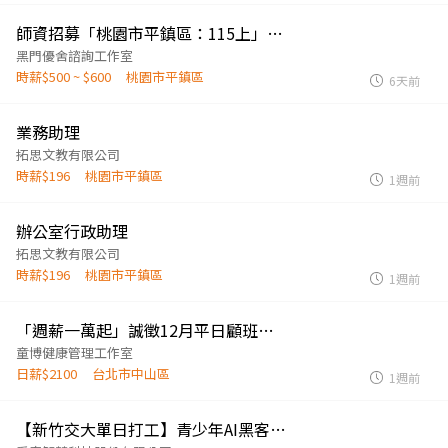
師資招募「桃園市平鎮區：115上」兒童電腦/積木/桌遊/手作老師
黑門優舍諮詢工作室
時薪$500 ~ $600
桃園市平鎮區
6天前
業務助理
拓思文教有限公司
時薪$196
桃園市平鎮區
1週前
辦公室行政助理
拓思文教有限公司
時薪$196
桃園市平鎮區
1週前
「週薪一萬起」誠徵12月平日顧班隊輔老師-願意教授靜態手作/動態運動課費另計‼️
童博健康管理工作室
日薪$2100
台北市中山區
1週前
【新竹交大單日打工】青少年AI黑客松現場工作人員