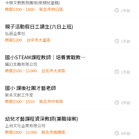
卡樂文教教育團隊(樂積兒童舘)
時薪$300 ~ $800
新北市林口區
1天前
親子活動假日工讀生(六日上班)
弘邑企業社
時薪$200
台中市大里區
1天前
國小STEAM課程教師｜培養實戰教學技能，打造熱情學習氛圍
魔幻主義有限公司
時薪$500 ~ $1000
台北市大安區
1天前
國小 課後社團才藝老師
紫禾文創工作室
時薪$500 ~ $550
新北市中和區
3天前
幼兒才藝課程資深教師(兼職接案)
上尚文化企業有限公司
時薪$800 ~ $1000
新北市板橋區
4天前