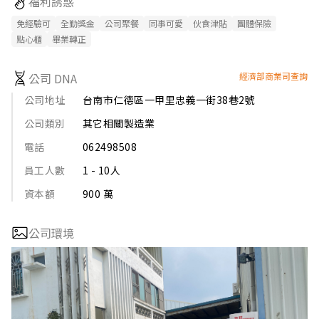
福利誘惑
免經驗可
全勤獎金
公司聚餐
同事可愛
伙食津貼
團體保險
點心櫃
畢業轉正
公司 DNA
經濟部商業司查詢
公司地址
台南市仁德區一甲里忠義一街38巷2號
公司類別
其它相關製造業
電話
062498508
員工人數
1 - 10人
資本額
900 萬
公司環境