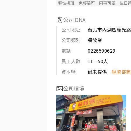
彈性排班
免經驗可
同事可愛
生日
公司 DNA
公司地址
台北市內湖區瑞光路
公司類別
餐飲業
電話
0226590629
員工人數
11 - 50人
資本額
尚未提供
經濟部商
公司環境