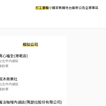
打工兼職
小雞家教
雞地台
最新公告
企業專區
相似公司
清心福全(港墘店)
台北市內湖區
餐飲業
辰沐商業社
台北市內湖區
餐飲業
魔法咖哩內湖店(瑪瑟拉股份有限公司)