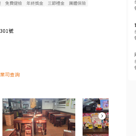
禮
免費健檢
年終獎金
三節禮金
團體保險
301號
業司查詢