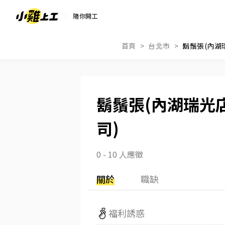
隨你開工
首頁
台北市
鬍鬚張(內湖
鬍鬚張(內湖瑞光
司)
0 - 10 人應徵
關於
職缺
福利誘惑