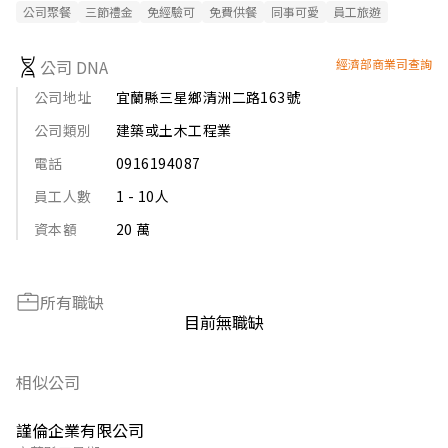
公司聚餐
三節禮金
免經驗可
免費供餐
同事可愛
員工旅遊
公司 DNA
經濟部商業司查詢
公司地址
宜蘭縣三星鄉清洲二路163號
公司類別
建築或土木工程業
電話
0916194087
員工人數
1 - 10人
資本額
20 萬
所有職缺
目前無職缺
相似公司
謹倫企業有限公司