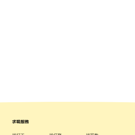
求職服務
找打工
找任務
找家教