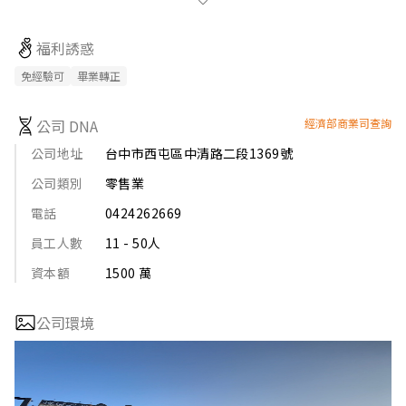
有美味的拔麻餐點飲料跟毛孩專屬餐點，以及浪浪等你給他一個
家！

福利誘惑
2.寵物用品

免經驗可
畢業轉正
貓狗飼料零食、還有奴才用的文創商品唷！

公司 DNA
經濟部商業司查詢
3.寵物自助洗

用厲害的洗澡機洗香香，接著掃乾、吹烘毛輕鬆完成！
公司地址
台中市西屯區中清路二段1369號
公司類別
零售業
電話
0424262669
員工人數
11 - 50人
資本額
1500 萬
公司環境