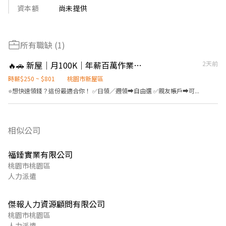
資本額
尚未提供
所有職缺 (1)
🔥🚗 新屋｜月100K｜年薪百萬作業員｜供2餐
2天前
時薪$250 ~ $801
桃園市新屋區
⭐️想快速領錢？這份最適合你！ ✅日領／週領➡️自由選 ✅親友帳戶➡️可...
相似公司
福錘實業有限公司
桃園市桃園區
人力派遣
傑報人力資源顧問有限公司
桃園市桃園區
人力派遣