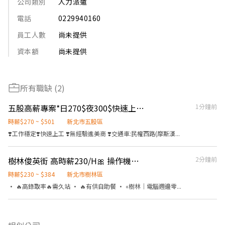
公司類別
人力派遣
電話
0229940160
員工人數
尚未提供
資本額
尚未提供
所有職缺 (2)
五股高薪專案*日270$夜300$快速上工⚡️久坐光纖作業員#供餐補助
1分鐘前
時薪$270 ~ $501
新北市五股區
❣️工作穩定❣️快速上工 ❣️無經驗進美商 ❣️交通車:民權西路(摩斯漢...
樹林俊英街 高時薪230/H🎀 操作機台人員
2分鐘前
時薪$230 ~ $384
新北市樹林區
• 🔥高錄取率🔥需久站 • 🔥有供自助餐 • «樹林｜電腦週邊零...