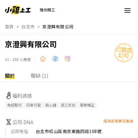
隨你開工
首頁
台北市
京澄興有限公司
京澄興有限公司
51 - 200 人應徵
關於
職缺 (1)
福利誘惑
免經驗可
同事可愛
點心櫃
員工折扣
畢業轉正
公司 DNA
經濟部商業司查詢
公司地址
台北市松山區南京東路四段108號