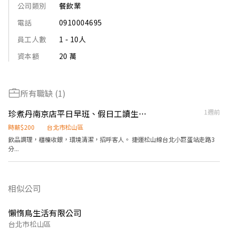
公司類別
餐飲業
電話
0910004695
員工人數
1 - 10人
資本額
20 萬
所有職缺 (1)
珍煮丹南京店平日早班、假日工讀生（可長期工讀佳）
1週前
時薪$200
台北市松山區
飲品調理，櫃檯收銀，環境清潔，招呼客人。 捷運松山線台北小巨蛋站走路3
分...
相似公司
懶惰鳥生活有限公司
台北市松山區