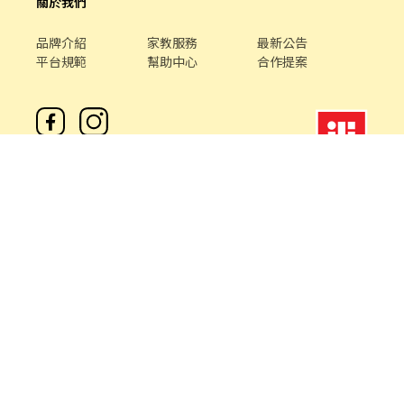
關於我們
品牌介紹
家教服務
最新公告
平台規範
幫助中心
合作提案
客服專線 /
02-85127517
客服信箱 /
service@chickpt.com.tw
服務時間 / 週一 至 週五 09：00 - 18：00
機構地址: 新北市三重區重新路5段609巷12號10樓
許可證字號：2571
Copyright © 2026 by Addcn Technology Co., Ltd. All Rights
reserved.