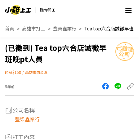
隨你開工
首頁
高雄市打工
豐榮鑫業行
Tea top六合店誠徵早班晚pt人員
Tea top六合店誠徵早
班晚pt人員
時薪$158
/
高雄市前金區
5年前
公司名稱
豐榮鑫業行
打工內容