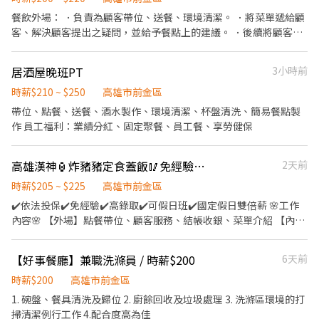
餐飲外場： ．負責為顧客帶位、送餐、環境清潔。 ．將菜單遞給顧
客、解決顧客提出之疑問，並給予餐點上的建議。 ．後續將顧客點
餐訊息通知廚房做餐 ．於顧客用餐完畢後，負責收拾碗盤與清理環
境。 ．打包外帶服務。 - 可週領！同事可愛友善！歡迎大學生加
居酒屋晚班PT
3小時前
入！ 排班制，週二～週日
時薪$210 ~ $250
高雄市前金區
帶位、點餐、送餐、酒水製作、環境清潔、杯盤清洗、簡易餐點製
作 員工福利：業績分紅、固定聚餐、員工餐、享勞健保
高雄漢神🏮炸豬豬定食蓋飯🥢免經驗💓高錄取🔥🔥
2天前
時薪$205 ~ $225
高雄市前金區
✔️依法投保✔️免經驗✔️高錄取✔️可假日班✔️國定假日雙倍薪 🌸工作
內容🌸 【外場】點餐帶位、顧客服務、結帳收銀、菜單介紹 【內
場】備料、洗滌、煮湯、茶碗蒸、甜點製作 🌸上班時段🌸 早班
10:30-17:00 晚班18:00-22:30 🌸薪資待遇🌸 時薪$205-225元 (工作
【好事餐廳】兼職洗滌員 / 時薪$200
6天前
時數越多，時薪越高) 🌸休假制度🌸 排休制 (一周排班至少四天，假
日需可配合排班) 🌸上班地點🌸 高雄市前金區 成功一路266之1號
時薪$200
高雄市前金區
(漢神百貨) ▁▁▁▁▁▁▁▁▁▁▁▁▁▁▁▁▁▁▁ 🚨預約面試
1. 碗盤、餐具清洗及歸位 2. 廚餘回收及垃圾處理 3. 洗滌區環境的打
♡快速安排👉https://lin.ee/OUI2Tm1 ♡截圖職缺文♡私訊留下 ⌜
掃清潔例行工作 4.配合度高為佳