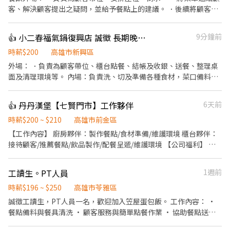
客、解決顧客提出之疑問，並給予餐點上的建議。 ．後續將顧客點
餐訊息通知廚房做餐，或可進行簡易餐飲之料理。 ．於顧客用餐完
畢後，負責收拾碗盤與清理環境。 廚藝人員： ．協助廚房營運 ．製
👍 小二春福氣鍋復興店 誠徵 長期晚班工作人員
9分鐘前
作餐點烹調與品質控管,確保料理品質穩定 ．備製營運所需物料 ．維
護廚房環境清潔衛生 ．可學習基礎鐵板技術，對廚藝料理有興趣
時薪$200
高雄市新興區
者。 需要長期配合整天班或晚班（六日都可以配合排班） ．平均下
外場： ．負責為顧客帶位、櫃台點餐、結帳及收銀、送餐、整理桌
班時間為22:00～22:30左右 特殊節日及假日較忙碌可能會到23:00
面及清理環境等。 內場：負責洗、切及準備各種食材，菜口備料、
一週休二天；若以上都可以接受 於下午14:00或晚上21:00至門店面
煮鍋、清理廚房環境、設備和餐具。
試
👍 丹丹漢堡【七賢門市】工作夥伴
6天前
時薪$200 ~ $210
高雄市前金區
【工作內容】 廚房夥伴：製作餐點/食材準備/維護環境 櫃台夥伴：
接待顧客/推薦餐點/飲品製作/配餐呈遞/維護環境 【公司福利】 ·
團體保險 ·健康檢查(滿1年) ·免費員工制服 【丹丹夥伴專屬福
利】 ·員工優惠餐(5折) ·新品飲品、餐點搶先體驗嚐鮮
工讀生。PT人員
1週前
時薪$196 ~ $250
高雄市苓雅區
誠徵工讀生，PT人員一名，歡迎加入笠屋蛋包飯。 工作內容： •
餐點備料與餐具清洗 • 顧客服務與簡單點餐作業 • 協助餐點送餐
• 環境清潔與桌面整理 我們給你的： • 彈性排班，配合課業需求