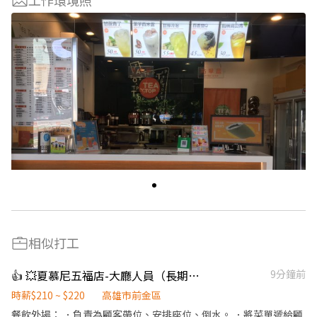
工作環境照
相似打工
👍 💥夏慕尼五福店-大廳人員（長期）/廚藝人員（長期）
9分鐘前
時薪$210 ~ $220
高雄市前金區
餐飲外場： ．負責為顧客帶位、安排座位、倒水。 ．將菜單遞給顧