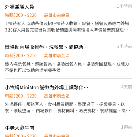
• 提供員工餐，方便省時 • 團隊氛圍友好、易於融入 不用經驗也
外場兼職人員
1小時前
能勝任，願意學習就歡迎投遞！ 開班作業 準備午餐需要的食材，環
境整潔 招呼客人,介紹我家餐點特色以及點餐跟收營 及出餐哇。外場
時薪$200 ~ $220
高雄市前金區
整潔工作 協助廚房製作餐點，環境清潔 享有勞健保-生日禮金-員工
1.接待客人 協助帶位及招呼接待 2.收銀，點餐，送餐及聯絡內外場
聚會
3.於客人用餐完畢後負責收拾碗盤與清潔環境 4.準備營業前整理環
境 5.庫存食材，貨品點貨及整理
徵協助內場收餐盤、洗餐盤、或協助內場出餐制餐
3小時前
時薪$200 ~ $210
高雄市前金區
徵內場洗餐具、歸類餐具、協助出餐人員，協助外圍整理、或能力
不錯也可以協助內場制餐準備
小牧鍋MiniMoo誠徵內外場工讀夥伴！！！
4天前
時薪$200 ~ $220
高雄市前金區
外場夥伴：服務客人、食材品質把關、整理桌子、擺設餐具、送
餐、環境整理。 內場夥伴：食材備料、清洗食材、餐點擺盤、高湯
熬製、環境清潔。 無經驗歡迎👏願意學習和熱忱即可😉
牛老大涮牛肉
1週前
時薪$200 ~ $220
高雄市前金區