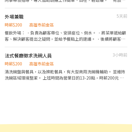
同事帶領指導、專人協助訓練工作簡單、自在，輕鬆賺。 **有放鳥
紀錄的麻煩請跳過，謝謝你**
外場兼職
5天前
時薪$200
高雄市前金區
餐飲外場： ．負責為顧客帶位、安排座位、倒水。 ．將菜單遞給顧
客、解決顧客提出之疑問，並給予餐點上的建議。 ．後續將顧客點
餐訊息通知廚房做餐，或可進行簡易餐飲之料理，如：烤土司或調
配飲料等。 ．於顧客用餐完畢後，負責收拾碗盤與清理環境。 ．並
法式餐廳徵求洗碗人員
3小時前
負責結帳、收銀等工作。
時薪$200
高雄市前金區
清洗碗盤與餐具，以及擦乾餐具，有大型商用洗碗機輔助。 並維持
洗碗區域環境整潔。 上班時間為營業日的13-20點，時薪200元 一
個月大約營業20日左右～依公司規定排班 盤子皆為較高價的餐盤，
需小心謹慎清洗！！ 有很多碗盤跟廚房器具要洗會很忙碌且《不輕
鬆》，有心想做再來應徵喔！ ［洗碗區有冷氣，優質工作環境］
［一天提供一餐員工餐］ 以能長期配合優先錄取 有洗碗經驗者佳