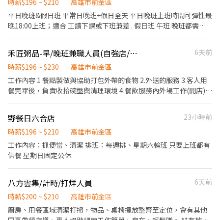
時薪$196 ~ $210
高雄市前金區
平日晚班&假日班 平常日晚班+假日全天 平日晚班上班時間可彈性最
晚18:00上班；適合 工讀下課或下班兼差 . 假日班 午班 晚班都需排
班多(可只上晚班) #不缺只上午班人員 . 每周排班；排班彈性 如有不
方便上班的時段，可事先告知 營業額達標有營業獎金、國定假日雙
禾匠粥品-早/晚班兼職人員(自強店/自立店)
6天前
倍等… . 餐飲外場： ．負責為顧客帶位、安排座位、倒水。 ．將菜
單遞給顧客、解決顧客提出之疑問，並給予餐點上的建議。 ．後續
時薪$196 ~ $230
高雄市前金區
將顧客點餐訊息通知廚房做餐 ．於顧客用餐完畢後，負責收拾碗盤
工作內容 1 餐點製做與協助打包外帶的食物 2.外送的服務 3.客人用
與清理環境。 ．並負責結帳、收銀等工作。
餐完畢後，負責收拾碗盤與清理環境 4.餐飲服務內外場工作(開店) 5.
需有機車駕照 6.需可配合公司輪調安排，配合排班、調店支援(高雄
市內，非外縣市) *每月休8-10天不等 *休假加班加班費依照勞基法
野餐日六合店
23小時前
其餘福利、薪資面試皆會告知。
時薪$196 ~ $210
高雄市前金區
工作內容：抓便當、清潔 排班：每週排、星期六輪班 只要上班都有
供餐 星期日固定公休
八方雲集/計時/打烊人員
6天前
時薪$200 ~ $210
高雄市前金區
廚房、用餐區域清潔打掃，物品、桌椅擺放整齊至定位，會有其他