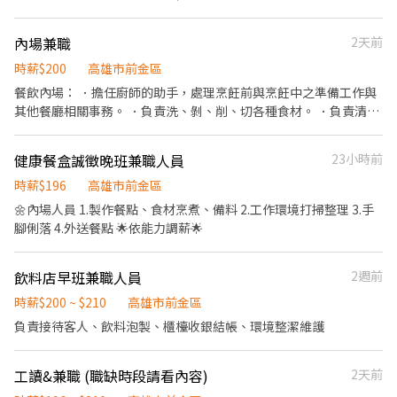
姓名✚電話✚地區⌟♡ 📞諮詢電話：0908-925-796📲𝐊𝐞𝐥𝐥𝐲📞 ▸電話
未接請加𝐋𝐈𝐍𝐄並留言，訊息必回覆◂ ⭕️免費諮詢⭕️安心上工┃❌求
內場兼職
2天前
職免收費❌絕無詐騙
時薪$200
高雄市前金區
餐飲內場： ．擔任廚師的助手，處理烹飪前與烹飪中之準備工作與
其他餐廳相關事務。 ．負責洗、剝、削、切各種食材。 ．負責清理
工作環境、設備和餐具。 ．準備不同餐點所需要的食材。 ．協助測
量食材的容量與重量。 ．負責擺盤、打包外帶服務。
健康餐盒誠徵晚班兼職人員
23小時前
時薪$196
高雄市前金區
🌼內場人員 1.製作餐點、食材烹煮、備料 2.工作環境打掃整理 3.手
腳俐落 4.外送餐點 🌟依能力調薪🌟
飲料店早班兼職人員
2週前
時薪$200 ~ $210
高雄市前金區
負責接待客人、飲料泡製、櫃檯收銀結帳、環境整潔維護
工讀&兼職 (職缺時段請看內容)
2天前