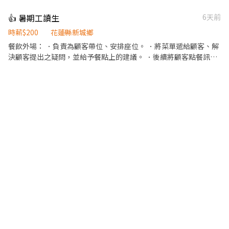
👍 暑期工讀生
6天前
時薪$200
花蓮縣新城鄉
餐飲外場： ．負責為顧客帶位、安排座位。 ．將菜單遞給顧客、解
決顧客提出之疑問，並給予餐點上的建議。 ．後續將顧客點餐訊息
通知廚房做餐，或可進行簡易餐飲之料理。 ．於顧客用餐完畢後，
負責收拾碗盤與清理環境。 ．並負責結帳、收銀等工作。 餐飲內
場： ．擔任廚師的助手，處理烹飪前與烹飪中之準備工作與其他餐
廳相關事務。 ．負責洗、剝、削、切各種食材。 ．負責清理工作環
境、設備和餐具。 ．準備不同餐點所需要的食材。 ．協助測量食材
的容量與重量。 ．負責擺盤、打包外帶服務。