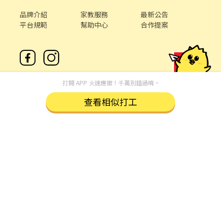
品牌介紹
家教服務
最新公告
平台規範
幫助中心
合作提案
打開 APP 火速應徵！千萬別錯過唷 ~
查看相似打工
客服專線 /
02-85127517
客服信箱 /
service@chickpt.com.tw
服務時間 / 週一 至 週五 09：00 - 18：00
機構地址: 新北市三重區重新路5段609巷12號10樓
許可證字號：2571
Copyright © 2026 by Addcn Technology Co., Ltd. All Rights
reserved.
數字科技股份有限公司