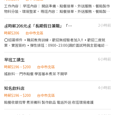
工作內容： 早班內容： 開店準備、點餐接單、外送服務、餐點製作
物料分裝、環境整潔。 晚班內容： 點餐接單、外送服務、餐點製
作、物料分裝 環境清潔、閉店清潔。 工作時間： 11:00～18:00
17:00～23:00 排班方式：面試期間會再說明。 備註： 1.需具備「機
💰時薪206元💰「長期假日兼職」「壽司郎漢口路店」
2小時前
車駕照及機車」。 每次外送出車有補貼。 2.面試審核時間為2-3個
工作天。 3.受訓期間有支付薪資。 4.可長期配合。
時薪$206
台中市北區
⭕招募條件 ▪職前教育訓練，歡迎無經驗者加入!! ▪歡迎二度就
業、實習簽約 ▪彈性排班：0900~23:00(請於面試時與主管確認班
表) ⭕工作內容 ▪外場 帶客入座→介紹、服務→商品提供→食材補
充→確認結帳金額→收銀結帳 等 ▪內場 商品進貨、準備、整理→料
早班工讀生
6小時前
理製作→提供餐點→餐具清洗→庫存盤點、出貨 等 ⭕獎金福利 ▪
生日禮券 ▪不定期活動競賽獎金 ▪一年4次考核及調薪 ▪加班費5
時薪$196 ~ $200
台中市北區
分鐘為單位計算 ⭕企業魅力 ▪「以人為本」注重團隊合作及交流，
搖飲料… 門市點餐 學習基本煮茶 不開早
採納同仁的意見，提升參與感 ▪除學習到日本商業禮儀、衛生知識
及專業的烹飪技巧，還可接觸店鋪的經營管理，例如：成本控管及
知名飲料店
4小時前
數據分析等專業知識 ▪升遷快速且制度完善，依努力及成果將有升
遷加薪的機會 ▪享有完善的福利制度，加班費為5分鐘為單位計
時薪$196 ~ $200
台中市北區
算，重視員工的辛勤付出 ▪計畫拓展全台灣，讓更多人有機會品嚐
點餐收銀找零 煮茶備料 製作飲品 電話外送 收班環境維護
美味平價壽司，致力成為頂尖品牌