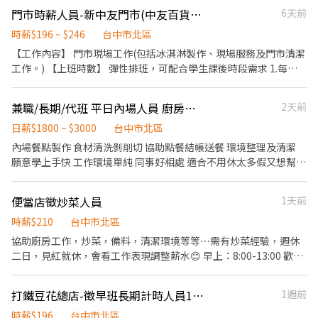
門市時薪人員-新中友門市(中友百貨B棟)
6天前
時薪$196 ~ $246
台中市北區
【工作內容】 門市現場工作(包括冰淇淋製作、現場服務及門市清潔
工作。) 【上班時數】 彈性排班，可配合學生課後時段需求 1.每週
最少配合排班20小時，依各門市營業需求進行排班工時規劃。 2.國
定假日及例假日需能配合上班。 【培訓規劃】 我們透過每個階段的
兼職/長期/代班 平日內場人員 廚房助手
2天前
學習訓練，來創造顧客無與倫比的冰淇淋體驗 1.新進學習訓練(教室
課程/實作課程訓練) 2.晉升訓練(時薪娛樂經理培訓課程) 【福利】
日薪$1800 ~ $3000
台中市北區
我們會依公司的經營成果，規劃員工福利讓夥伴和公司一起成長 1.
內場餐點製作 食材清洗剝削切 協助點餐結帳送餐 環境整理及清潔
保險制度：勞保、健保、團保(意外險)、職災保險、退休金提撥6%
願意學上手快 工作環境單純 同事好相處 適合不用休太多假又想幫自
2.休假制度：特休假、育嬰假、陪產假、家庭照顧假、生理假等等
己加薪的人 #短期勿試（暑期工讀勿擾） #彈性排班(可配合您其他
3.健康相關：年度員工健檢(不含新進人員體檢) 4.其他：上班免費享
工作休假時間) #每月排班2日以上即可 #要能上整天班(代班/早+晚
便當店徵炒菜人員
1天前
用冰淇淋、員工折扣、生日福利、三節禮金(品)、福委會福利
班) #有基本刀工即可(切菜腳)
時薪$210
台中市北區
協助廚房工作，炒菜，備料，清潔環境等等⋯需有炒菜經驗，週休
二日，見紅就休，會看工作表現調整薪水😊 早上：8:00-13:00 歡迎
詢問
打鐵豆花總店-徵早班長期計時人員1名（不缺暑假工）
1週前
時薪$196
台中市北區