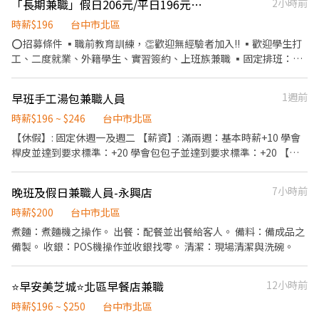
「長期兼職」假日206元/平日196元起【壽司郎台中漢口路店】
2小時前
時薪$196
台中市北區
⭕招募條件 ▪職前教育訓練，👏歡迎無經驗者加入!! ▪歡迎學生打
工、二度就業、外籍學生、實習簽約、上班族兼職 ▪固定排班：
16:00~23:00(請於面試時與主管確認班表) ⭕工作內容 ▪外場 帶客
入座→介紹、現場服務→商品提供→食材補充→簡單飲料製作→ 確
早班手工湯包兼職人員
1週前
認結帳金額→收銀結帳→客席收桌整理→物品收納→清潔整理環境
維護 等 ▪內場 商品進貨、準備、整理→料理製作→提供餐點→餐具
時薪$196 ~ $246
台中市北區
清洗→庫存盤點、出貨 等 ⭕獎金福利 ▪生日禮券 ▪💹一年4次考核
【休假】: 固定休週一及週二 【薪資】: 滿兩週：基本時薪+10 學會
及調薪 ▪💵加班費5分鐘為單位計算 ⭕企業魅力 ▪「以人為本」注
桿皮並達到要求標準：+20 學會包包子並達到要求標準：+20 【工
重團隊合作及交流，採納同仁的意見，提升參與感 ▪除學習到日本
作時段】： 1.早上6:00-9:00（一位） 2.早上9:00-12:00（一位）
商業禮儀、衛生知識及專業的烹飪技巧，還可接觸店鋪的經營管
【工作內容】：出餐，清潔打雜，桿皮，包包子、收攤 試用期：3
晚班及假日兼職人員-永興店
7小時前
理，例如：成本控管及數據分析等專業知識 ▪升遷快速且制度完
個月（試用期間薪水是一樣的）
善，依努力及成果將有升遷加薪的機會 ▪享有完善的福利制度，加
時薪$200
台中市北區
班費為5分鐘為單位計算，重視員工的辛勤付出 ▪計畫拓展全台
煮麵：煮麵機之操作。 出餐：配餐並出餐給客人。 備料：備成品之
灣，讓更多人有機會品嚐美味平價壽司，致力成為頂尖品牌 ⭕基本
備製。 收銀：POS機操作並收銀找零。 清潔：現場清潔與洗碗。
保障 ①加班費(以5分鐘為單位計算) ②勞保、健保、意外險 ③每月
提撥勞工退休新制6% ④特休／年假按照勞基法規定 ⑤颱風天出勤
津貼補助 *國定假日雙倍
⭐️早安美芝城⭐北區早餐店兼職
12小時前
時薪$196 ~ $250
台中市北區