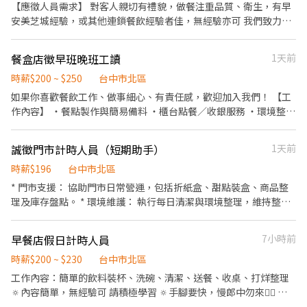
【應徵人員需求】 對客人親切有禮貌，做餐注重品質、衛生，有早
安美芝城經驗，或其他連鎖餐飲經驗者佳，無經驗亦可 我們致力提
供夥伴優於同業的薪資，歡迎各路人才加入 【薪資結構】 時薪196
起，視能力調薪～250元 【公司福利】 勞保、健保、勞退6%提繳
餐盒店徵早班晚班工讀
1天前
金、就業保險、職災保險、加班費、免費供餐 【工作時間】 6:00-
13:30（這區間排3-7小時），需能配合彈性排班 週一店休 週二到週
時薪$200 ~ $250
台中市北區
日都能配合排班者佳
如果你喜歡餐飲工作、做事細心、有責任感，歡迎加入我們！ 【工
作內容】 ・餐點製作與簡易備料 ・櫃台點餐／收銀服務 ・環境整理
與清潔 ・協助店內日常營運 【我們希望你】 ✔ 做事主動、細心負責
✔ 有服務熱忱，態度良好 ✔ 能配合排班（長期為主） ✔ 有餐飲經驗
誠徵門市計時人員（短期助手）
1天前
佳，無經驗也歡迎 【工作環境】 簡單乾淨、同事好相處、工作氣氛
佳 ☀️ 【上班時段】 早班：10:00～14:00 晚班：16:00～20:00 一起
時薪$196
台中市北區
把健康、家常的味道帶給更多人 🍱 歡迎加入穀食製飯家！
* 門市支援： 協助門市日常營運，包括折紙盒、甜點裝盒、商品整
理及庫存盤點。 * 環境維護： 執行每日清潔與環境整理，維持整潔
舒適的工作環境。 * 包裝出貨： 負責商品包裝、訂單整理及宅配出
貨作業，確保商品準時且完整送達。
早餐店假日計時人員
7小時前
時薪$200 ~ $230
台中市北區
工作內容：簡單的飲料裝杯、洗碗、清潔、送餐、收桌、打烊整理
🔅內容簡單，無經驗可 請積極學習 🔅手腳要快，慢郎中勿來🙅‍♀️ 🔅
因為只有上假日盡量不要請假（喪病假除外） 🔅國定假日也需上班