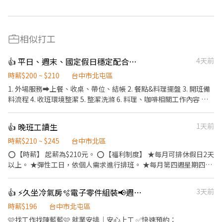
相似打工
👍 平日、週末、國定假日穩定配合工讀
4天前
時薪$200 ~ $210
台中市北屯區
1. 外場服務➡️上餐、收桌、帶位、結帳 2. 餐點&料理擺盤 3. 開班備
料流程 4. 收班環境整潔 5. 整潔洗滌 6. 料理、咖啡相關工作內容 🔅
關於深刻，我們想打造分工合作、打破內外場壁壘的工作環境，愉
快的上班氛圍、用心製作餐點以及友善良好的服務態度 🌟即使是經
👍 晚班工讀生
1天前
驗缺乏，但秉持著熱忱向學的態度，每一個場域都能成為您的舞
台！
時薪$210 ~ $245
台中市北區
⭕【時薪】 起薪為$210元。 ⭕【福利制度】 ★每月可排休假日2天
以上。 ★彈性工日，依個人需求進行排班。 ★每月第四週星期四聚
餐。 ★員工及家人用餐半價。 ★提供員工制服及工作帽。 ⭕【工
作說明】 ．將菜單遞給顧客。 ．負責為顧客帶位、安排座位。 ．協
👍 ⚡久坐冷氣房🫧電子零件組裝📢週休二日可預支薪資
3天前
助配製餐點，並將餐點送至顧客。 ．負責包裝外帶餐點。 ．於顧客
用餐完畢後，負責收拾碗盤與清理環境。 ★開朗活潑有笑容 ★無經
時薪$196
台中市北屯區
驗可
🩷找工作找陳藍藍🩷 就業安排｜安心上工 ✅快速預約：