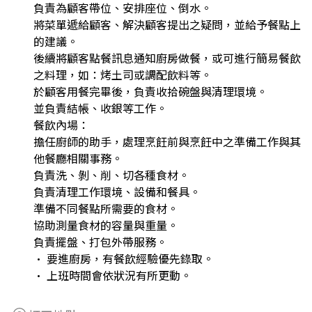
負責為顧客帶位、安排座位、倒水。
將菜單遞給顧客、解決顧客提出之疑問，並給予餐點上
的建議。
後續將顧客點餐訊息通知廚房做餐，或可進行簡易餐飲
之料理，如：烤土司或調配飲料等。
於顧客用餐完畢後，負責收拾碗盤與清理環境。
並負責結帳、收銀等工作。
餐飲內場：
擔任廚師的助手，處理烹飪前與烹飪中之準備工作與其
他餐廳相關事務。
負責洗、剝、削、切各種食材。
負責清理工作環境、設備和餐具。
準備不同餐點所需要的食材。
協助測量食材的容量與重量。
負責擺盤、打包外帶服務。
• 要進廚房，有餐飲經驗優先錄取。
• 上班時間會依狀況有所更動。