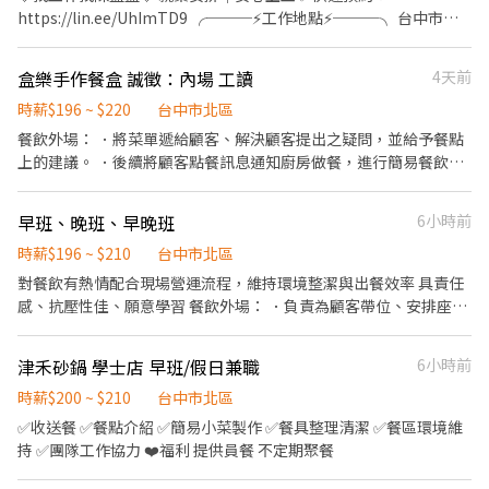
https://lin.ee/UhImTD9 ╭───⚡工作地點⚡───╮ 台中市潭
子區祥和路 ╰─────────────╯ ⚡工作內容 電子產品
檢驗、組裝、包裝 ⚡工作時間/薪資 ➊ 日班：08:00-17:10 薪資：
盒樂手作餐盒 誠徵：內場 工讀
4天前
$30,100（配合加班約38,000） ➋ 小夜班：15:50-00:30 薪資：
$31,000+小夜班津貼$30/H 月約 $36,280（配合加班約45,000） ➌
時薪$196 ~ $220
台中市北區
大夜班：23:50 - 08:30 薪資：$31,000+大夜班津貼$48/H 薪資：
餐飲外場： ．將菜單遞給顧客、解決顧客提出之疑問，並給予餐點
$39,448（配合加班約49,000） 📌大小夜班需在新夜班實習
上的建議。 ．後續將顧客點餐訊息通知廚房做餐，進行簡易餐飲之
13:00~21:30 小夜班培育獎金第一個月：$2000、第二個月：
料理 ．於顧客用餐完畢後，清理環境。並負責結帳、收銀等工作。
$4000、第三個月：$5000 大夜班培育獎金第一個月：$3000、第二
餐飲內場： ．擔任廚師的助手，處理烹飪前與烹飪中之準備工作與
早班、晚班、早晚班
6小時前
個月：$6000、第三個月：$8000 📌配合加班誤餐費平日80元、假
其他餐廳相關事務。 ．負責洗、剝、削、切各種食材。 ．負責清理
日100元 =====⭐完善福利制度⭐===== ✅休假制度：週休二日、見
工作環境、設備和餐具。 ．準備不同餐點所需要的食材。 ．協助測
時薪$196 ~ $210
台中市北區
紅休 ✅享勞健保、勞退、團保、特休 ✅固定班別不輪班 ✅三節禮
量食材的容量與重量。 ．負責擺盤、打包外帶服務。
對餐飲有熱情配合現場營運流程，維持環境整潔與出餐效率 具責任
金：端午、中秋、生日➡️每次$600 ✅介紹獎金：介紹朋友上班一位
感、抗壓性佳、願意學習 餐飲外場： ．負責為顧客帶位、安排座
獎金$500無上限 ✅免費汽機車位 ✅可預支薪資 ⭐久任獎金滿一個月
位、解決顧客提出之疑問，並給予餐點上的建議。 ．進行簡易餐飲
$1000 ⭐久任獎金滿三個月$3000 ⭐久任獎金滿六個月$3000 ⭐加班
之料理，如：烤土司或調配飲料等。 ．於顧客用餐完畢後，負責收
慰勞獎金$2000/$4000 ╭────⚡應徵方式⚡────╮ 聯絡 陳
津禾砂鍋 學士店 早班/假日兼職
6小時前
拾碗盤與清理環境。 ．並負責結帳、收銀等工作。 餐飲內場： ．處
小姐✨ 預約面試： 應徵預約請點選加入➡️ https://lin.ee/UhImTD9
理烹飪前與烹飪中之準備工作與其他餐廳相關事務。 ．負責清理工
時薪$200 ~ $210
台中市北區
• 📞 電話： 0911-563-123 • 📲 𝐋𝐈𝐍𝐄： 搜尋帳號 @252fmefb
作環境、設備和餐具。 ．準備不同餐點所需要的食材。 【工作時
✅收送餐 ✅餐點介紹 ✅簡易小菜製作 ✅餐具整理清潔 ✅餐區環境維
段】 早班 10:00-14:00 晚班 18:00-22:00 16:30-24:00 早晚班 10:00-
持 ✅團隊工作協力 ❤️福利 提供員餐 不定期聚餐
14:00 18:00-22:00 【薪資待遇】 時薪196（依經驗與表現調整）