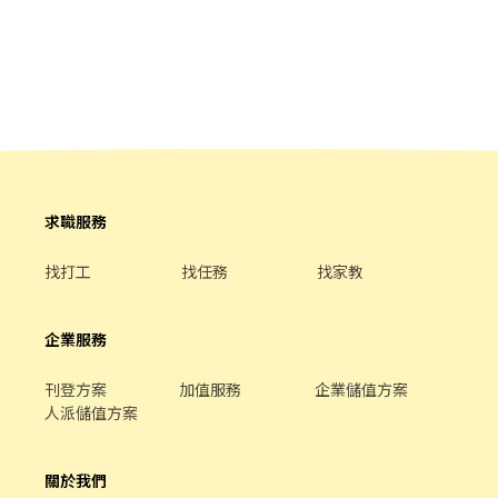
🔅勿遲到早退 🔅有供餐 視工作能力調薪 面試請著乾淨服裝，謝謝
求職服務
找打工
找任務
找家教
企業服務
刊登方案
加值服務
企業儲值方案
人派儲值方案
關於我們