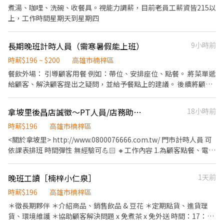
20:00-08:00 平均薪資 $38900元，加班費另計 ---------------------
煮湯、咖哩、洗碗、收餐具。視能力調薪，目前老員工薪資皆215以
----------- ∞∞∞◢┃詢問預約┃◣∞∞∞ ✅服務專員➠文文小姐
上，工作時間星期天到星期四
✅手機➠0932-733-893 ✅L.I.N.E.➠@826jcnfy(要加@唷) ✅【快速
加入】➠https://lin.ee/RDrxb6W
長期晚班計時人員（需寒暑假能上班）
9小時前
時薪$196 ~ $200
高雄市楠梓區
餐飲外場： 引導顧客用餐 例如：帶位、安排座位、點餐。 將菜單遞
給顧客、解決顧客提出之疑問，並給予餐點上的建議。 後續將顧客
點餐訊息通知廚房做餐，或可進行簡易餐料理，如：打飯、小菜製
作等。 於顧客用餐完畢後，負責收拾碗盤與清理環境。 並負責結
拿坡里後昌店誠徵～PT人員/店務助理～
18小時前
帳、收銀、飲料機台清洗、補自助吧台等工作。 餐飲內場： 擔任廚
師的助手，處理烹飪前與烹飪中之準備工作與其他餐廳相關事務。
時薪$196
高雄市楠梓區
負責洗、剝、削、切各種食材。 負責清理工作環境、設備和餐具。
<關於拿坡里> http://www.0800076666.com.tw/ 門市計時人員 可
準備不同餐點所需要的食材。 協助測量食材的容量與重量。 負責擺
依課表排班 時間彈性 無經驗可💪🏻 🔸工作內容 1.為顧客點餐、電話
盤、打包外帶服務。
接單 2.結帳、收銀 3.內場製作副食 4.披薩製作、切片、排單 5.開
店、打烊清潔...等（備有自動洗碗機） 6.相關店務工作的執行 🔸福
晚班工讀［楠梓小仁泉］
1天前
利制度 1.完善的醫療保險: 勞保、健保、退休金提撥、員工團保(公
司付費)。 2.時薪196元 3.配合課表彈性排班 4.國定假日、$雙倍時薪
時薪$196
高雄市楠梓區
5.完整的職前訓練與晉升(調薪)訓練， 規劃各職級的完善訓練、可晉
＊徵長期夥伴 ＊介紹商品、銷售飲品 & 豆花 ＊定期點貨、進貨理
升為 儲備幹部/正式店長 6.外送津貼 7.不定期店內聚餐 🔸入職資格
貨、環境維護 ＊協助顧客解決問題 x 免煮茶 x 免外送 時間：17：00
1.需有機車駕照～ 2.對顧客服務、門市管理有興趣 3.配合度好 4.積