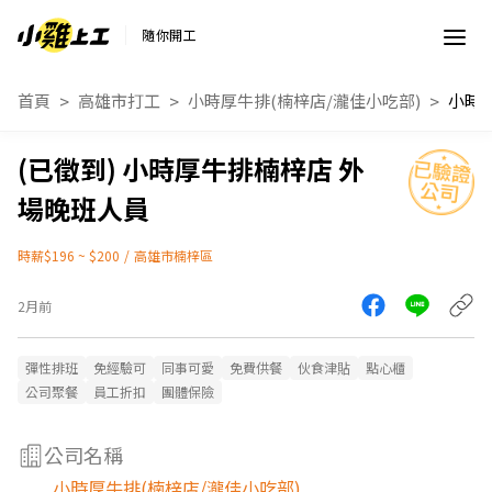
隨你開工
首頁
高雄市打工
小時厚牛排(楠梓店/瀧佳小吃部)
小時厚牛排楠梓店 外
場晚班人員
時薪$196 ~ $200
/
高雄市楠梓區
2月前
彈性排班
免經驗可
同事可愛
免費供餐
伙食津貼
點心櫃
公司聚餐
員工折扣
團體保險
公司名稱
小時厚牛排(楠梓店/瀧佳小吃部)