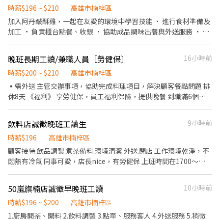
工作環境、設備和餐具。 ．準備不同餐點所需要的食材。 ．協助測
時薪$196 ~ $210
高雄市楠梓區
量食材的容量與重量。 ．負責擺盤、打包外帶服務。 餐飲外場： ．
加入阿丹鹹酥雞，一起在友愛的環境中學習技能 • 進行食材準備及
負責為顧客帶位、安排座位、倒水。 ．將菜單遞給顧客、解決顧客
加工 • 負責櫃台點餐、收銀 • 協助成品調味出餐與外送服務 • 協
提出之疑問，並給予餐點上的建議。 ．後續將顧客點餐訊息通知廚
助開攤及打烊作業 • 協助維持營業區清潔 我們給你的： • 彈性工
房做餐，或可進行簡易餐飲之料理，如：烤土司或調配飲料等。 ．
時安排 • 獨一無二的餐飲技術 • 友善的工作團隊 無需經驗，只要
晚班長期工讀/兼職人員［勞健保〕
16小時前
於顧客用餐完畢後，負責收拾碗盤與清理環境。 ．並負責結帳、收
有心學習，我們都歡迎你的加入。
銀等工作。 餐飲內場： ．擔任廚師的助手，處理烹飪前與烹飪中之
時薪$200 ~ $210
高雄市楠梓區
準備工作與其他餐廳相關事務。 ．負責洗、剝、削、切各種食材。
▪︎需外送 主管交辦事項，協助完成料理項目，解決顧客餐點問題 排
．負責清理工作環境、設備和餐具。 ．準備不同餐點所需要的食
休8天 《福利》 享勞健保，員工福利保險，提供晚餐 到職滿6個月
材。 ．協助測量食材的容量與重量。 ．負責擺盤、打包外帶服務。
享生日禮金
★各班別有提供一餐火鍋 自行烹煮 ★備有洗碗機協助洗碗 ★工作環
境不會太熱 內外場皆有空調 ★平假日皆需配合排班 月休8-15天不
飲料店誠徵晚班工讀生
9小時前
等 依能力及會的崗位多寡安排班別 ---------------------------------
時薪$196
高雄市楠梓區
----------------------- 【快速應徵】 👉快速預約找工作☞吳店長 📞
顧客接待.飲品調製.煮茶備料.環境清潔.外送.閉店 工作環境乾淨，不
來電預約專線：0911-988-861 快速預約ID:erick911g 應徵截圖私
悶熱有冷氣 同事可愛，店長nice，有勞健保 上班時間在1700～
訊留下姓名/電話/應徵職缺即可預約 ※請提供：姓名/電話/應徵職缺
2300 配合課表調整 假日.寒暑假需配合早班 需自備機車駕照 第一次
截圖 即可立即協助應徵!
面試攜帶輕便履歷 不管開學.寒暑假，時數落在90小時左右 若覺得
50嵐旗楠店誠徵早晚班工讀
10小時前
時數太長、課業無法接受，就不要來應徵 #沒有徵暑期班.假日班 #
徵長期工讀 #非誠勿擾
時薪$196 ~ $200
高雄市楠梓區
1.廚房開茶、開料 2.飲料調製 3.點單、服務客人 4.外送服務 5.稍微