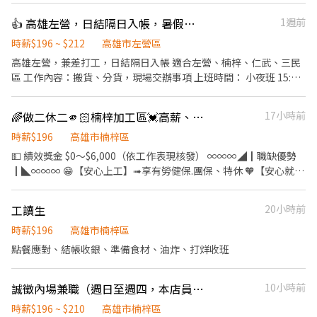
$5000/月 • 旅遊津貼$12,000 • 各類補助金 • 年度體檢 ✅ 各式禮
👍 高雄左營，日結隔日入帳，暑假可、工讀可、臨時短期可
1週前
金（點數） 1. 5/1勞動節 1000點 2. 生日2000點 3. 端午節2000點 4.
中秋節2000點 5. 春節開工紅包3000點 ✅ 每年額外7天帶薪假
時薪$196 ~ $212
高雄市左營區
╭───⚡工作地點⚡───╮ 高雄市楠梓區內環北路
高雄左營，兼差打工，日結隔日入帳 適合左營、楠梓、仁武、三民
╰─────────────╯ ⚡工作內容 產品測試、組裝、包
區 工作內容：搬貨、分貨，現場交辦事項 上班時間： 小夜班 15:00
裝、機台操作 🕒 工作時間+薪資： 【週休二日】 ➊ 常日班：08:00-
或16:00-工作結束（4-7小時） 時薪196-200 大夜班 01:00~工作結
17:00 薪資：$30500 配合加班約$38,000✅另加績效獎金$0-$6,000
束（6-8小時） 時薪 207-212 工作地點: 高雄市左營區民族一路
🌈做二休二🫵🏻楠梓加工區💓高薪、高獎金，賺進人生第一桶金💓組裝、包裝
17小時前
➋ 常夜班：20:00-05:00 薪資：$38500 配合加班約$48,000 ✅另加
績效獎金$0-$6,000 【做二休二】 ➊ 日班：08 00-20:00 薪資：
時薪$196
高雄市楠梓區
$32,000 配合加班約$43,000 ✅另加績效獎金$0-$6,000 ➋ 夜班：
💵 績效獎金 $0～$6,000（依工作表現核發） ∞∞∞◢┃職缺優勢
20:00-08:00 薪資：$38,900 配合加班約$52,000 ✅另加績效獎金
┃◣∞∞∞ 😁【安心上工】➟享有勞健保.團保、特休 🧡【安心就
$0-$6,000 💫💫💫員工福利💫💫💫 ✅ 休假制度：做二休二 ✅ 保險與
業】➟各類補助金、年度體檢 🧧【各項獎金】➟三節/生日福利點
保障： 勞健保、勞退提撥、團體保險 ✅ 滿一年可參與公司認股 ✅
數、年終獎金 👛【超省荷包】➟餐費津貼80元/天 🎁【員工福利】
各式獎金： • 年終獎金 • 三節禮金 • 生日福利 • 生育獎勵金6萬
工讀生
20小時前
✔️生育獎勵金：$60,000（在職中出生） ✔️旅遊津貼：$12,000(當年
• 育兒津貼$5000/月 • 旅遊津貼$12,000 • 各類補助金 • 年度體
度到職，隔年享有) ✔️育兒津貼 ✔️0-7天帶薪享FUN假 ∞∞∞◢┃職
時薪$196
高雄市楠梓區
檢 ✅ 付費停車位 ✅ 餐費補貼$80元/天 ✅ 每年7天帶薪假
缺介紹┃◣∞∞∞ 📍工作地點:高雄市楠梓區內環北路.號 💼工作內
點餐應對、結帳收銀、準備食材、油炸、打烊收班
╭────⚡應徵方式⚡────╮ 聯絡 陳小姐✨ 預約面試： 應徵
容:▪機台操作、產品測試、組裝、包裝等相關工作(需久站或久坐)
預約請點選加入➡️ https://lin.ee/UhImTD9 • 📞 電話： 0911-
⏰上班時間: ⏰周休二日 ☀日班 08:00-17:00 薪資：30500元，加班
563-123 • 📲 𝐋𝐈𝐍𝐄： 搜尋帳號 @252fmefb
誠徵內場兼職（週日至週四，本店員工目前205起，歡迎二度就業）
10小時前
費另計 ☁夜班 20:00-05:00 薪資：38500元，加班費另計 ⏰做二休
二 ☀日班 08:00-20:00 平均薪資 $32000元，加班費另計 ☁夜班
時薪$196 ~ $210
高雄市楠梓區