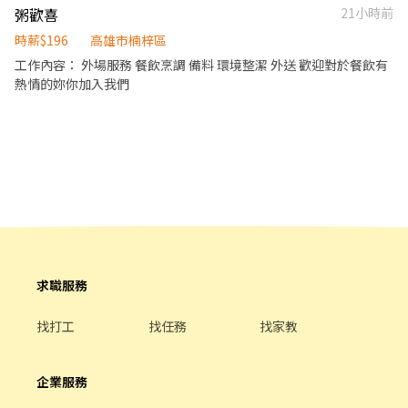
具備溝通能力與團隊精神。 工作條件： • 排班制，工作時數 3～8
粥歡喜
21小時前
小時不固定，可依你的需求排班。 可獨立作業後，薪資會因表現而
加薪
時薪$196
高雄市楠梓區
工作內容： 外場服務 餐飲烹調 備料 環境整潔 外送 歡迎對於餐飲有
熱情的妳你加入我們
求職服務
找打工
找任務
找家教
企業服務