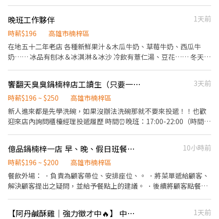
～22：00 休假：可自選5天，其餘依排班 🔺學生可提供課表，「微
極度高 5.長期佳 6.肯學肯做 7.第一年需自費體檢（往後每年免費體
調」上班時間
晚班工作夥伴
1天前
檢）
時薪$196
高雄市楠梓區
在地五十二年老店 各種新鮮果汁＆木瓜牛奶、草莓牛奶、西瓜牛
奶…… 冰品有刨冰＆冰淇淋＆冰沙 冷飲有薏仁湯、豆花…… 冬天會
加賣燒仙草跟湯圓 ‼️需要有服務業打工經驗者佳，活潑、大方、反
應佳、有禮貌 工作內容：果汁、冰品製作與包裝，店內環境及碗盤
饗翻天臭臭鍋楠梓店工讀生（只要一位）
3天前
清潔， 工作輕鬆（極少外送服務） 上班時間： 10：00～16:00
時薪$196 ~ $250
16：00～22：30 17：00～22：30 ❗️可自行排班排休
高雄市楠梓區
新人進來都是先學洗碗，如果沒辦法洗碗那就不要來投遞！！也歡
迎來店內詢問櫃檯經理投遞履歷 時間⏰晚班：17:00-22:00（時間可
依照班表彈性排班喔）偶爾有早班可以上哦 ‼️假日需排班至少一天‼️
▫️工作內容：清潔環境、餐點製作、顧客服務、準備食材、送餐…
億品鍋楠梓一店 早、晚、假日班餐飲服務人員
10小時前
🌟依能力調薪，歡迎一起來拼✨ 📌公司福利： 🥩免費員工餐（吃火
鍋🍲）➕飲料喝到飽➕吃冰吃爽 🥩額外設定目標業績獎金💰 🥩享勞
時薪$196 ~ $200
高雄市楠梓區
健保、勞退…等。額外享有團保。 🥩想往餐飲業發展者，有提供良
餐飲外場： ．負責為顧客帶位、安排座位、。 ．將菜單遞給顧客、
好的升遷管道！ 🥩不定期員工聚餐。 常常請喝飲料喔🥤
解決顧客提出之疑問，並給予餐點上的建議。 ．後續將顧客點餐訊
息通知廚房做餐，或可進行簡易餐飲之料理 ．於顧客用餐完畢後，
負責收拾碗盤與清理環境。 ．並負責結帳、收銀等工作。 餐飲內
【阿丹鹹酥雞｜強力徵才中🔥】 中班晚班打烊班工讀
1天前
場： ．簡易調配鍋物 ．負責洗、剝、削、切各種食材。 ．負責清理