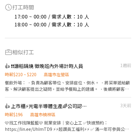
打工時間
17:00 ~ 00:00 / 需求人數：10 人

18:00 ~ 00:00 / 需求人數：10 人
相似打工
👍 ❗️❗️謙稻鍋燒 徵晚班內外場計時人員
1週前
時薪$210 ~ $220
高雄市左營區
餐飲外場： ．負責為顧客帶位、安排座位、倒水。 ．將菜單遞給顧
客、解決顧客提出之疑問，並給予餐點上的建議。 ．後續將顧客點
餐訊息通知廚房做餐，或可進行簡易餐飲之料理，如：烤土司或調
配飲料等。 ．於顧客用餐完畢後，負責收拾碗盤與清理環境。 ．並
👍 上市櫃⚡光電半導體生產🌈公司認股/三節/績效/年終獎金
3天前
負責結帳、收銀等工作。 餐飲內場： ．擔任廚師的助手，處理烹飪
前與烹飪中之準備工作與其他餐廳相關事務。 ．負責洗、剝、削、
時薪$196
高雄市楠梓區
切各種食材。 ．負責清理工作環境、設備和餐具。 ．準備不同餐點
🩷找工作找陳藍藍🩷 就業安排｜安心上工 ✅快速預約：
所需要的食材。 ．協助測量食材的容量與重量。 ．負責擺盤、打包
https://lin.ee/UhImTD9 ⚡⚡超讚員工福利⚡⚡ ✅ 滿一年可參與公司
外帶服務。
認股 ✅ 各式獎金： • 年終獎金 • 生育獎勵金6萬 • 育兒津貼