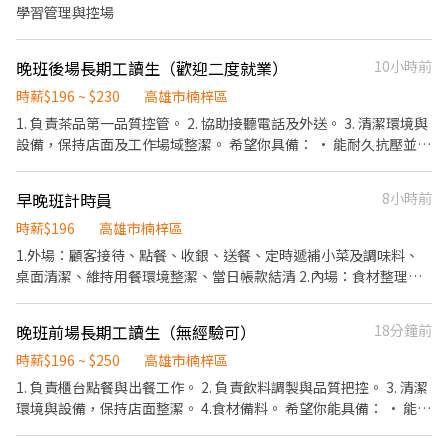
學習管理與控場
晚班後場長期工讀生（歡迎二度就業）
10小時前
時薪$196 ~ $230
高雄市楠梓區
1. 負責茶品第一品質控管。 2. 協助接聽電話及外送。 3. 清潔環境與
設備，保持店面及工作場域整潔。 希望你具備： • 能耐久抗壓並具
搬運的能力。 • 負責任、細心且有耐心。 • 具備溝通能力與團隊
精神。 工作條件： • 排班制，工作時數 4～8 小時不固定，能溝通
早晚班計時員
8小時前
適合你的時間。 歡迎加入我們的團隊！一起成為我們的一員！
時薪$196
高雄市楠梓區
1.外場：顧客接待、點餐、收銀、送餐、定時遞補小菜及調味料、
桌面清潔、維持用餐環境整潔、當日帳款結清 2.內場：食材整理準
備、依標準作業烹調餐點、餐具清潔整理、出餐時間及順序控管、
內場環境清潔整理、食材冷藏
晚班前場長期工讀生（無經驗可）
18分鐘前
時薪$196 ~ $250
高雄市楠梓區
1. 負責櫃台點餐與出餐工作。 2. 負責飲料調製與品質把控。 3. 清潔
環境與設備，保持店面整潔。 4.食材備料。 希望你能具備： • 能耐
久站立並具搬運的能力（補茶湯）。 • 負責任、細心且有耐心。 •