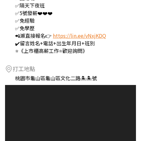
✅隔天下夜班
✅5號發薪❤️❤️❤️
✅免經驗
✅免學歷
📲瀨直接報名👉
https://lin.ee/vNxjKDQ
✔️留言姓名+電話+出生年月日+班別
⭐《上市櫃高薪工作⭐歡迎詢問》
打工地點
桃園市龜山區龜山區文化二路🏝️🏝️號