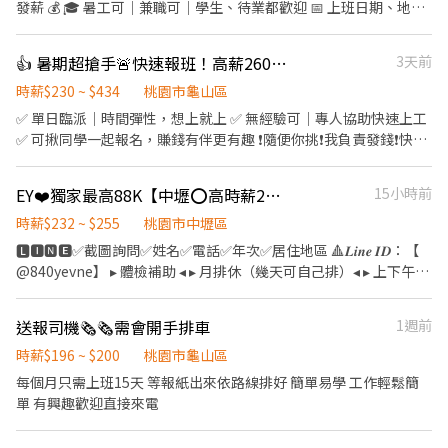
職、二度就業皆歡迎 ✨【加入我們，你可以享有】 ✔ 工作簡單好上
發薪 💰 🎓 暑工可｜兼職可｜學生、待業都歡迎 📅 上班日期、地
手 ✔ 專人帶領，不怕沒經驗 ✔ 彈性排班，自由安排時間 ✔ 快速媒
點、時段自己選 →自由排班，想上就上、想休就休，工作更有彈
合，最快立即上工 ✔ 長期穩定有班可排 ✔ 隔日領現金，資金更靈活
性！ ---- 🌝長時段工作： 自由報班 日期任選，穩定上班~ 🌈友善兼
👍 暑期超搶手🚨快速報班！高薪260🔥日領現賺💸多時段任選！
3天前
📲 想賺錢就別再猶豫！ 加入官方賴：@xinxu 立即詢問職缺、快速
職時段： 彈性工時，輕鬆安排生活與工作~ 早班｜08:00-17:00、
報班！ 🔥 名額有限，額滿即止！ 先報名、先安排、先上工！ 快把
09:00－18:00➡️ NT$230 午班｜13:00－20:00、14:00－23:00➡️
時薪$230 ~ $434
桃園市龜山區
握機會，下一位上工的就是你！
NT$230 晚班｜17:30－22:30➡️ NT$260 夜班｜21:00－06:00、
✅ 單日臨派｜時間彈性，想上就上 ✅ 無經驗可｜專人協助快速上工
23:00－08:00、00:00－08:00➡️ NT$260 📍桃園市龜山區頂湖二街
✅ 可揪同學一起報名，賺錢有伴更有趣 ❗️隨便你挑❗️我負責發錢❗️快找
66巷 ------------------------------ 🔥快來把財神接回家🔥 𝑳𝒊𝒏𝒆 𝒊𝒅
同學一起來⚡ ❤️多時段讓你選❤️ ------------------------------------
📲：@174fxrus (要加@) DAISY 電話📞：0912126817 張小姐 加入
------ 龜山 🕒 上班時段 (休息時間不記薪) 💸時薪260💸專區 晚短班:
EY❤️獨家最高88K【中壢⭕高時薪255⭕等當兵可】班別自選.門市書審.週週領薪
15小時前
後請截圖職缺文➡️私訊留下 ⌜姓名✚電話⌟ 謝謝❤️ #搞笑專員陪你抬
17:30－22:30 夜班: 00:00－08:00 夜11班:23:00－08:00 晚9班：
槓 #免諮詢費
21:00－06:00 ~~~~~~~~~~~~~~~~~~~~~~~~~~~~~~ 💸時薪230💸
時薪$232 ~ $255
桃園市中壢區
專區 早9班：09:00 － 18:00 早8班：08:00 －17:00 午13班：13:00
🅻🅸🅽🅴✅截圖詢問✅姓名✅電話✅年次✅居住地區 🔺𝑳𝒊𝒏𝒆 𝑰𝑫：【
－20:00 午14班：14:00－23:00 工作內容: 簡單分貨＋包裹整理 工作
@840yevne】 ▸ 體檢補助 ◂ ▸ 月排休（幾天可自己排）◂ ▸ 上下午各
地點： 📍地址: 桃園市龜山區頂湖二街
１０分休息◂ ▸ 工作環境空調廠房 / 廠區乾淨明亮◂ ▸免經驗固定班 /
━━━━━━━━━━━━━━━━━━━━━ ⚡酷財神系列⚡單日
提供美食團膳◂ ▸機車停車場 / 享有勞、健保、勞退6％◂ ▸三節禮金
送報司機🗞🗞需會開手排車
1週前
津貼加碼250~600💸 🕒 上班時段 ▪ 早班：08:00 - 17:00｜時薪
或禮品(到職滿三個月享有)◂ 【 職缺介紹 】 ✅ 工作產品 : 知名超商
$210 ▪ 晚班：18:00 - 03:00｜時薪 $240 地址: 桃1📍桃園市大園區
的食品加工/便當/御飯糰/涼麵/沙拉/三明治 ✅ 工作內容 : 食品製作烹
時薪$196 ~ $200
桃園市龜山區
建國路 桃3📍桃園市大園區中山南路 桃4📍桃園市觀音區玉林路一段
調、料理、配料加工、包裝、前置(洗食材)、調理(料理食材) ✅ 廠區
每個月只需上班15天 等報紙出來依路線排好 簡單易學 工作輕鬆簡
桃5📍桃園市觀音區寶倉街 桃6📍桃園市大園區航翔路 RC8📍桃園市
地址 : 中壢區自強一路(中壢工業區) ✅ 薪資說明 : ⭕日班 220~232/H
單 有興趣歡迎直接來電
楊梅區環東路 桃9📍桃園市大園區建國路 桃17📍桃園市大園區開和
$40,832(含津貼)-$82,697(含加班) ⭕中班 232/H$40,832(含津
路 ━━━━━━━━━━━━━━━━━━━━━ ❤️𝑳𝒊𝒏𝒆 𝑰𝑫：
貼)-$82,697(含加班) ⭕夜班 255/H$44,880(含津貼)-$88,669(含加