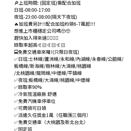
🔎上班時間: (固定班)需配合加班
日班-08:00-17:00
夜班-23:00-08:00(隔天下夜班)
🔥加班費另計!!配合加班約領6-7萬起!!!
想進上市櫃穩定公司嗎🥺🥺
趕快加入得來速👯‍♀👯‍♀
錄取率超高🤙🏻🤙🏻🤙🏻
🚍免費交通車來囉!(只限日夜班)
✅日班:士林線/蘆洲線/永和線/內湖線/永春線/公館線/
板橋線/新海線/樹林線/大湳線/桃園線
/北桃園線/龍岡線/中壢線/平鎮線
✅夜班:板橋線/大湳線/桃園線/中壢線
✅錄取率90%
✅冷氣恆溫廠房 舒適
✅免費汽機車停車位
✅可周領可日領
✅派遣久任獎金1萬（任職🈵️三個月）
✅免費交通車（大桃園及新北台北）
✅固定班