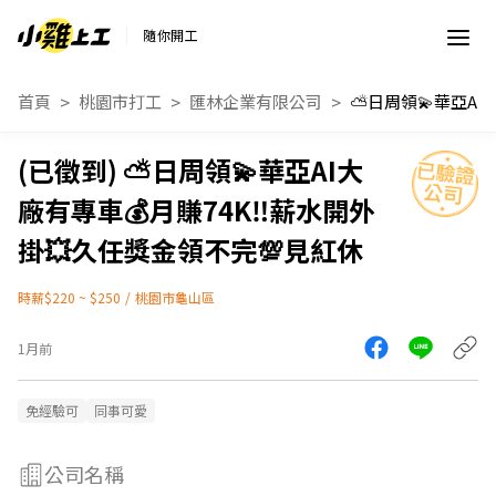
隨你開工
首頁
桃園市打工
匯林企業有限公司
⛅日周領💫華亞AI大
廠有專車💰月賺74K‼️薪水開外
掛💥久任獎金領不完💯見紅休
時薪$220 ~ $250
/
桃園市龜山區
1月前
免經驗可
同事可愛
公司名稱