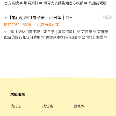
(https://reurl.cc/GgE3EW) ✨集合時間：凌晨 00:00 ✨工作內容：
官方帳號 ➡ 填寫資料 ➡ 填寫完後請告知官方帳號 ➡ 約通話說明 ➡
包裏分區分類，有滾輪或輸送帶輔助 ✨工作時間：凌晨 01:00 ~ 早
確認上工 官方帳號 ➡ @021kpdki 官方網址 ➡
上07:00/08:00 ✨領薪制度：$270/H ▶️下班領現金 - ❗❗以上各班別皆
https://lin.ee/rAng7zC 簡單清潔打掃工地環境 處理雜事、搬運(現
✨【龜山近林口電子廠｜可日領｜高薪招募】
1週前
須配合至理貨結束❗❗ ➖➖➖➖⭐️⬇️⬇️ 應徵方式看這邊⬇️⬇️ ⭐️➖➖➖➖ 1️⃣
場有搬運車)等 依現場主管要求完成工作內容 👷‍♂️粗工 $1570起/日 加
☎️【潔西專員】 0906811333 / 官方 ʟɪɴᴇ ID ➤ @lisin888 （力信公
班1小時$275(長期配合 報酬漸增) 👷🏻打石工 $2400起/日 大支
時薪$260 ~ $520
桃園市龜山區
司） 2️⃣線上應徵 https://lin.ee/jfRTCbq 👉截圖職缺內容+ʟɪɴᴇ 詢
+$100 加班1小時$350 👷🏻當月做滿23工 獎金$1000 👷🏻介紹獎金
✨【龜山近林口電子廠｜可日領｜高薪招募】 💚 可日領 💚 可週領
問最快速
$1000(詳細規定另外說明) 領錢方式⬇️ 1.日領匯款 2.週領匯款 3.週領
配合的銀行免任何費用 💚 免穿無塵衣(有制服) 💚公司代訂便當 💚冷
現金 4.固定每月15號匯款(月)
氣廠房 -------------------------------------- 📍 【工作地點】：龜
山區文茂路 ❤(近林口長庚通勤方便) 【休假制度】：週休六日(有時
需配合加班) -------------------------------------- 📌 工作內容 【工
作內容】：PCBA加工、插件、後焊製程、包裝生產作業 -----------
--------------------------- 💚 固定班別.含(出勤津貼) 早班 08:00-
17:00▶260 /H . 夜班:20:00-05:00▶300 /H . (加班費直接用時薪去
乘) 💚 高薪專案到 8/31 💵立即詢問·安心上班·免抽成💵 ✨ 招募專
員｜樂活-林小姐 L..I..N..E💚 ：0906873068
求職服務
找打工
找任務
找家教