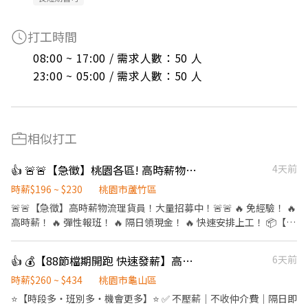
打工時間
08:00 ~ 17:00 / 需求人數：50 人

23:00 ~ 05:00 / 需求人數：50 人
相似打工
👍 🚨🚨【急徵】桃園各區! 高時薪物流理貨員！大量招募中！
4天前
時薪$196 ~ $230
桃園市蘆竹區
🚨🚨【急徵】高時薪物流理貨員！大量招募中！🚨🚨 🔥 免經驗！ 🔥
高時薪！ 🔥 彈性報班！ 🔥 隔日領現金！ 🔥 快速安排上工！ 📦【工
作內容】 ✔ 貨物整理、分類 ✔ 包裝、貼標 ✔ 點收、理貨 ✔ 協助搬
運及環境整理 💰【薪資】 🌙 小夜班（18:00～貨量結束） 💵 時薪
👍 💰【88節檔期開跑 快速發薪】高時薪＋龜山多班別⭐日領2000~3000
6天前
196元 🌃 夜班（00:30～貨量結束） 💵 時薪 210元 💸 隔日下班即可
領現金！ 🎯【我們在找這樣的你】 ✅ 無經驗可 ✅ 肯學習、有責任
時薪$260 ~ $434
桃園市龜山區
感 ✅ 想兼職、增加收入 ✅ 想找長期穩定工作 ✅ 學生、上班族兼
⭐【時段多・班別多・機會更多】⭐ ✅ 不壓薪｜不收仲介費｜隔日即