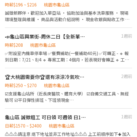
機會? YES - 快速報名聯繫方式 🔹 官方好友連結 :
約 10KG)，機台手動上下貨 3.推車送晶圓盒、拆晶圓外包裝 《工作
時薪$196 ~ $216
桃園市龜山區
https://lin.ee/WAveFhs 🔹 ID：@jcg0118z
時間》 做二休二 固定日班 / 夜班 日班 07:30 - 19:30 夜班 19:30 -
誠徵新夥伴，歡迎加入華亞站 • 協助加油與基本洗車服務 • 現場
07:30 《工作薪資》 日班薪資 34800 、夜班薪資 41300 【不含加
環境整理與維護 • 商品與活動介紹說明 • 現金收銀與點收工作 我
班】 久任獎金(任期一年) : >> 整年度平均薪資 * 兩個月 另加 兩萬 /
們給你的： • 彈性排班，可配合個人時間 • 明確友善的工作指導
五萬八 留任獎金 日/夜 (20000 / 58000) 年終獎金 日/夜 (69600 /
不論有無經驗，歡迎有熱誠加入速邁樂團隊的你一起加入~ 早班：
📣龜山區興業街-周休二日【全新單位誠徵長期】作業員_限時招募
1週前
82600) (>改季發分4份<) 《休假制度》 做二休二 固定日/夜班 (月休
0700-1500 中班：1500-2300 大夜班：2300-0700 **大夜班需先安
15-16天) 《上班地點》 華亞科技園區 - 美光科技 桃園市龜山區華亞
排白天排班教育訓練(至少一週)，才能獨立上大夜班，需可配合 時
時薪$208
桃園市龜山區
五路2號
段班：1000-1800 / 1500-1900
✅附設室內機車停車場 ✅餐費補助(一餐補助40元) ✅可轉正 - 🔹 報
到日期：7/21、8/4 🔹 專案工期：4個月，若表現好會轉正 🔹 工作
地點：桃園市龜山區興業街6號 🔹工作內容：電子產線➜組裝、品
檢、測試、插件等 - 🕒 班別與薪資說明 - 🔹日班時間： 0800-
🏆大桃園需要你🏆還有涼涼冷氣吹🏆下班領高薪250~270/H🏆大夜理貨員B2
2週前
1700(需可配合加班1-4小時) 🔹✅ 薪資:35000起薪(含全勤1000)，
換算時薪208/H起，配合加班可達48000 🔹【休息時間】:上下午各
時薪$250 ~ $270
桃園市龜山區
休息10分，午餐休息40分，實際工時8H 🔹【休假方式】:周一到
☑️支援龜山站所（近長庚醫院、體育大學） ☑️自備交通工具、無經
五，周休六日(六有可能須配合加班) - ✭【工作條件】：需可配合訂
驗可 ☑️平日彈性排班、下班領現金
單加班、半套靜電衣、工作久站居多 - 快速詢問 🔹 好友連結 :
============================= 🏠地點1 ✨集合地點：龜山區
https://lin.ee/WAveFhs 🔹 ID：@jcg0118z
萬壽路一段158號 (https://reurl.cc/GgE3EW) ✨集合時間：晚上
龜山區 誠徵粗工 可日領 可週領 日1570起
1週前
23:30 ✨工作內容：冷藏、冷凍環境堆疊籠車、貨物整理 ✨工作時
間：凌晨 00:30 ~ 早上05:00 ✨領薪制度：$250/H ▶️下班領現金(扣
日薪$1570 ~ $2400
桃園市龜山區
勞保費用20元/天) - 🏠地點2 ✨集合地點：龜山區萬壽路一段158號
⚠️⚠️⚠️請注意 底下地址並非工作地址⚠️⚠️⚠️ 上工前順序如下🢃 加入