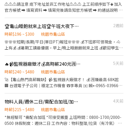
與防護裝備。 ※ 實際工作內容依各專案、客戶需求及現場主管指示
⚠️⚠️⚠️請注意 底下地址並非工作地址⚠️⚠️⚠️ 上工前順序如下🢃 加入
安排為主，公司將依現場作業需求適時調整工作內容。 －－－－－
官方帳號 ➡ 填寫資料 ➡ 填寫完後請告知官方帳號 ➡ 約通話說明 ➡
－－－－－－－－－－－－－－－－－－－ 📌 廣璽薪資計算方式 ⏰
確認上工 官方帳號 ➡ @021kpdki 官方網址 ➡
上班時間 09:00-12:00（彈性休息10分鐘） 12:00 -13:00 （午餐、
https://lin.ee/rAng7zC 簡單清潔打掃工地環境 處理雜事、搬運(現
午休 1H） 13:00-17:00 （彈性休息10分鐘） ▶ 基本出勤薪資 時
🏆龜山睡飽就來上班🏆午班大夜下班領現最高300/H🏆近虎頭山公園 🏆理貨員B2
2週前
場有搬運車)等 依現場主管要求完成工作內容 👷‍♂️粗工 $1570起/日 加
薪：$210 每日工時：7小時 午餐補助：$100 👉 每日薪資計算：
班1小時$275(長期配合 報酬漸增) 👷🏻打石工 $2400起/日 大支
時薪$196 ~ $300
桃園市龜山區
$210 × 7 小時 ＋ $100 ＝ $1,570／天 ▶ 平日加班薪資（臨時狀
+$100 加班1小時$350 👷🏻當月做滿23工 獎金$1000 👷🏻介紹獎金
🌸🌸🌸短期/長期/平日(單日PT)報班🌸🌸🌸 💰下班即可領現金，🐴
況） 加班時段：17:00－19:00 加班時薪：$280 👉 加班費計算：
$1000(詳細規定另外說明) 領錢方式⬇️ 1.日領匯款 2.週領匯款 3.週領
上有💰 💰暑期工讀最優選，早上/晚上睡飽飽就來上班 💰歡迎學生、
$280 × 2 小時 ＝ $560 ▶ 假日加班薪資（臨時狀況） 加班時段：
現金 4.固定每月15號匯款(月)
二度就業來兼職 - ♦️ 工作內容：包裏分區分類，有滾輪或輸送帶輔
09:00－17:00 加班時薪：$420 👉 加班費計算： 420*7+100 =
助，協助搬貨/推貨/疊貨/上下貨車，工作簡單不須經驗。 ♦️ 工作地
*3,040* 💰 薪資制度：固定發薪（非日結） 本公司採固定薪資週期
🔥📹監視器廠徵才💰高時薪240元🈷️68K起🗓️週休二日✨可日領
5天前
點：龜山區頂湖六街16號 (近龜山大崗國中、國立體大、虎頭山環保
發放，不提供日結。 📅 薪資計算期間： 💰 發薪日期：於次月 5 日
公園) ♦️ 休假制度： 週休二日，見紅休 ♦️ 工作時間&薪水： - ⭐️週一
時薪$240 ~ $480
桃園市龜山區
前完成撥薪 * 08/26～09/25 ➜ 10/05 前撥薪 * 09/26～10/25 ➜
~週五 1️⃣ 午班⏰下午 15:00 ~ 晚上18:00✅下班領現$196/H - ⭐️週一~
11/05 前撥薪 公司需核對員工出勤、工時、加班、各項津貼及主管
🚀【龜山熱門高薪職缺】📹 監視器大廠徵才！ 💰 🈷️賺最高 68K起
週五 大夜(週二~週六凌晨) 2️⃣ 大夜⏰凌晨 01:00 ~ 早上07:00 ✅下班
簽核資料後，統一進行薪資作業，因此無法提供日結服務。 請能接
🏢 台達電子子公司｜穩定工作機會 ☎️李專員 ✉️ 賴➸0965-039660
領現$215/H - ⭐️週一~週四 大夜(週二~週五凌晨) 3️⃣ 清晨班⏰凌晨
受本公司薪資制度者再應徵，感謝小雞仔們的理解與配合。
✉️ 好友傳送門 ➸ https://reurl.cc/dpYlm6 ✔️留言姓名+電話+出生
05:30 ~ 早上08:00(理貨結束) ✅下班領現$300/H - ‼️以上皆須配合至
年月日 🌟【工作亮點】 💵 時薪最高 240～480元 📅 週休二日 🍱 提
物料人員/週休二日/需配合加班/加班up up
4天前
理貨結束‼️ ⭐️⭐️⭐️⭐️⬇️⬇️ 應徵方式看這邊⬇️⬇️ ⭐️⭐️⭐️⭐️ 1️⃣ ☎️【潔西專
供團膳｜加班免費供餐 🛵 免費機車停車位 🏭 廠區環境乾淨舒適 📈
員】 0906811333 / 官方 ʟɪɴᴇ ID ➤ @lisin888 （力信公司） 2️⃣線上
表現優良有機會轉正 💸 可申請日領最高 **1,400元/天** 🔥 想拚高
時薪$215 ~ $480
桃園市龜山區
應徵 https://lin.ee/jfRTCbq 👉截圖職缺內容+ʟɪɴᴇ 詢問最快
薪、穩定收入，千萬別錯過！ 📍【職缺資訊】 🏢 工作地點｜桃園龜
*無經驗可 *需配合加班 *可接受搬重 上班時間：0800-1700/2000-
山工業區（山鶯路） 🛠 工作內容｜監視器組裝、測試、目檢、包裝
0500 休假制度：週休二日 工作內容：物料整理/拉貨（有冷氣） 有
等作業 📅 休假制度｜週休二日（週六需配合加班） ⏰ 工作時間｜