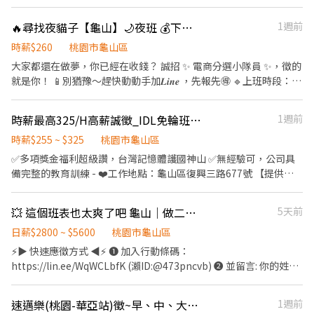
興趣可加專員0966963066
需配合加班 ☀️ 日班｜08:20－17:30 🌙 夜班｜20:20－05:30（需先
🔥尋找夜貓子【龜山】🌙夜班 💰下班領薪｜✅日領｜📅單日可報班
1週前
於日班受訓1～2週） 💰【薪資待遇】（含津貼） ☀️ 日班｜時薪 210
元，配合加班 約59,996 🌙 夜班｜時薪 240元，配合加班 約
時薪$260
桃園市龜山區
68,608(額滿) 🍽【休息／用餐】 ⏳ 用餐50分鐘，上、下午各休息10
大家都還在做夢，你已經在收錢？ 誠招 ✨ 電商分選小隊員 ✨，徵的
分鐘 🍛 團膳70元／餐（自理） 🧊 廠內備有蒸飯箱、冰箱 🍱 加班免
就是你！ 📱別猶豫～趕快動動手加𝑳𝒊𝒏𝒆 ，先報先🉐 🔹上班時段：
費供餐 ♡⃘̎ ̶⋆⌁⌁⌁❤︎⌁⌁⌁快速預約面試 ̶⋆⌁⌁⌁❤︎⌁⌁⌁⋆᷆♡⃘̎ ☎️李專員 ✉️ 賴
(休息時間不計薪) ▪️早8班：08:00 ～ 17:00 ➡️ 時薪 $230/H ▪️中
➸0965-039660 ✉️ 好友傳送門 ➸ https://reurl.cc/dpYlm6 ✔️留言
班：14:00 ～ 23:00 ➡️ 時薪 $230/H ▪️晚5班：17:30 ～ 22:30 ➡️時
姓名+電話+出生年月日
時薪最高325/H高薪誠徵_IDL免輪班(設施巡檢員、設備助理技術員)
1週前
薪 $260/H ▪️夜11班 ：23:00～08:00➡️時薪 $260/H ▪️夜班：00:00
～ 08:00 ➡️時薪 $260/H 🔸工作內容： 網購包裹理貨、分貨 🔹上班
時薪$255 ~ $325
桃園市龜山區
時段：(休息時間不計薪) 早9班：09:00~18:00➡️ 時薪 $230/H 中班
✅多項獎金福利超級讚，台灣記憶體護國神山 ✅無經驗可，公司具
短：13:00~20:00➡️ 時薪 $230/H 晚9班：21:00~06:00 ➡️時薪
備完整的教育訓練 - ❤️工作地點：龜山區復興三路677號 【提供日
$260/H 🔸工作內容： 依照現場主管指示，協助倉庫現場設置 🔹上
夜班免費交通車】 ◎桃園：桃園、八德、中壢、鶯歌、南崁、大
班地點: Tao8 龜山｜桃園市龜山區頂湖二街66巷
園。 ◎新北：板橋、樹林、土城、三峽、三重、新莊、蘆洲、中
💥 這個班表也太爽了吧 龜山｜做二休二｜月休16天✨科技新貴(晶圓) 🔥可短期
5天前
▬▬▬▬▬▬▬▬▬【快速報名】▬▬▬▬▬▬▬▬▬ ❤️𝑳𝒊𝒏𝒆 𝑰𝑫：
和。 - 【IDL工作單位】] 一、設備助理技術員：依照SOP執行機器
【0965330514 】明熙-Lisa 麗莎專員 留言 ✅ 職缺截圖 1對1專人為
維修與保養 休假制度：二休二(月休15天) 日班 : 08:00 ~ 20:00 ，日
日薪$2800 ~ $5600
桃園市龜山區
您服務☺️ 🔥 職缺稀有，手速要快！ 趁大家還在睡，我們先把錢賺到
班42500元起，換算時薪282/H起 夜班 : 20:00 ~ 08:00，夜班49000
⚡▶ 快速應徵方式 ◀⚡ ❶ 加入行動條碼：
位！
元起，換算時薪325/H起 期滿獎金:滿任一年後發91500元 - 二、設
https://lin.ee/WqWCLbfK (瀨ID:@473pncvb) ❷ 並留言: 你的姓名
施巡檢員:現場施作監工安全督導 休假制度：常日班08:00-17:00 薪
電話/找陳先生應徵 桃園晶圓搬運員 ✎快速詢問：陳先生
資:45000起薪，換算時薪255/H起 期滿獎金:滿任一年後發90000元
0906666275 ----------------------------------------------------
速邁樂(桃園-華亞站)徵~早、中、大夜、時段班 長期 ♾️ 時薪制服務員
1週前
每月預估加班費:4500-5000元 - 工作性質:長期約聘(1年) 日後轉正
(短期 3個月 至 一年 ) 《工作內容》 1.無塵室環境 2.搬運晶圓 (重量