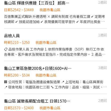
【@317tpzqd】明熙-Blue專員 加入後請留下您的姓名+電話+職缺
龜山區 輝達供應鏈【三百位】 超高錄取✦滿任$17800✦黃爸爸指定大爆單
1週前
班) ✅ 日班時段 : ★06:00～14:45★06:30～15:15★07:00～
截圖 以便專員快速替你登記報班🙏 1對1專人為您服務😁 真心不騙
15:45★07:30～16:15★08:00～16:45★08:30～17:15 ✅ 中班時段 :
日薪$2542 ~ $3449
桃園市龜山區
⭕️免費諮詢 ❌無收取仲介費
★12:00-20:45★12:30-21:15★13:00-21:45★13:30-22:15★14:00-
百億集團正式職缺 升遷透明 × 調薪有制度 也有暑假工讀 ✔ 定期考
22:45★14:30-23:15★15:00-23:45★15:30-00:15★16:00-00:45 ✅
核調薪 ✔ 技能認證加給 ✔ 表現優異可提早晉升 ✔ 年度評比獎金 不
夜班時段 :
是做久才加 是有制度、有標準 跟著 黃仁勳 帶動的AI產業鏈 現在進
★21:00~05:45★21:30~06:15★22:00~06:45★22:30~07:15★23:00~0
場，未來更有價值。 獎金最高可到 $17800 薪資福利 月休十天 : 日
(每半小時為一個班別)
品檢人員
1週前
班薪37540起，夜班薪45480起 月休八天:日班約42776起，夜班薪
52890起 月休六天:日班約48012起，夜班薪59580起 加班另計 休假
時薪$210 ~ $250
桃園市龜山區
日加班雙倍計薪 依照實際上班時數計算 計算參考 約2618(天)/夜班
📋 品檢作業人員 工作內容 1. 依照作業指導書（SOP）執行工作 依
若休假日加班:約3525(天) 內部超商也有職缺 工作時間 若加班另計
各專案、客戶需求及現場主管指示，完成指定作業內容。 2. 產品檢
績效獎金另計 排班制 排12~20天左右 夜班津貼 00: 00~07:00 每小時
驗 檢查產品外觀、尺寸、組裝品質及其他品質要求，確認是否符合
加30元 PT 20: 00~ 00:00 時薪200 補貨就好 依照實際上班時數 工作
標準。 3. 功能測試 依作業需求進行基本功能確認或測試（如開機、
龜山工業區急徵200名+日領1600+AI科技廠(周休二日)錄取率超高+可週日領
3週前
介紹 一般職缺 作業員 技術員 簡單易學有專人教 操作機台 品保 目檢
按鍵、接口、組裝確認等）。 4. 產品分類與處理 將產品區分為良品
有站有坐 無塵衣依部門分配 特殊內部職缺 設備 廠務 生管 開發 特殊
（OK）與不良品（NG），並依規定進行標示、包裝或放置。 5. 異
時薪$200 ~ $534
桃園市龜山區
職缺上班時間 待遇另計 簽核依照學經歷面談 上班時間 固定班 實際
常回報 發現異常或不良品時，依流程標示問題並立即回報現場主
🏢 公司性質：電腦及週邊設備製造業 📍 上班地點：龜山區興業街
工時10小時 日班 08:00~20 00 包含2次休息時間各15分鐘 2次用餐
管。 6. 數量清點與紀錄 核對產品數量，填寫相關檢驗紀錄、報表或
📍 宿舍地點：桃園區樹仁三街 🔧 工作內容：品檢、組裝、測試、插
時間各45分鐘 夜班 20:00~ 08: 00 休假制度 做四休二 休10天 有加班
系統資料。 7. 重工作業 依專案需求進行拆箱、組裝、拆裝、貼標、
件、機台操作(半套靜電服) 🕒 上班時間：週休六日，需配合加班 日
機會 工作地點 桃園山鶯廠 龜山區山鶯路 住宿4 6人房 登記面試人選
清潔、包裝、換料、補件、返修等重工作業。 8. 搬運與現場支援 配
班：08:00–17:00（配合2-4小時加班） ❤️【休息時間】:上下午各休
較多 可以選擇點網址 先註冊填寫完整履歷 我會主動與您聯繫 請主
龜山區 誠徵長期配合粗工 日領1570-3000 可日領 可週領
2週前
合現場生產需求，協助產品搬運、物料整理及其他相關作業。 9. 遵
息10分，午餐休息40分，實際工時8H 🍱 供餐：餐補40元 💰 薪資參
動 主動加賴好友捷徑最快安排 https://lin.ee/8V76KR6 請留意環境
守作業規範 遵守客戶廠區規定、安全衛生及5S管理，正確使用工具
考： 日班 200
日薪$1570 ~ $2400
桃園市龜山區
照 主動聯繫 主動聯繫