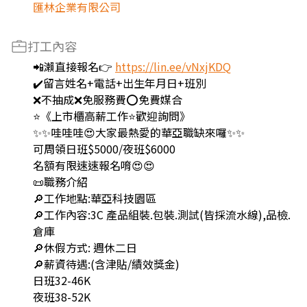
匯林企業有限公司
打工內容
📲瀨直接報名👉
https://lin.ee/vNxjKDQ
✔️留言姓名+電話+出生年月日+班別
❌不抽成❌免服務費⭕️免費媒合
⭐《上市櫃高薪工作⭐歡迎詢問》
✨✨哇哇哇😍大家最熱愛的華亞職缺來囉✨✨
可周領日班$5000/夜班$6000
名額有限速速報名唷😍😍
📜職務介紹
🔎工作地點:華亞科技園區
🔎工作內容:3C 產品組裝.包裝.測試(皆採流水線),品檢.
倉庫
🔎休假方式: 週休二日
🔎薪資待遇:(含津貼/績效獎金)
日班32-46K
夜班38-52K