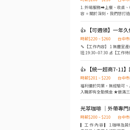
1. 外場服務➡️上餐、收桌、
容 🔅關於深刻，我們想
即使是經驗缺乏，但秉持著
👍 【可週領】一年久任
時薪$220 ~ $260
台中市
🔧【工作內容】 1 無塵室產線作
班:19:30–07:30 💰【工
件】- 需可搬重5-10公斤
【超狂福利】 -支援 #週領、#預支 -留任獎金依班別及久任條件可領8-13萬 -每季還有 0.5 個月核定獎金。 -🚗免費 提供免費交通
👍 【統一超商7-1
車。 -【廠區地點】-台中市后里區三豐路四段 --------------------⬇️應徵方式⬇️-
程】 ➊ 點擊填寫廠商制式履歷（
時薪$201 ~ $220
台中市
核，敏感欄位（身分證/詳細地址）錄取前皆
福利優於同業，無經驗可、具經驗佳 1.顧客服務、面銷銷售 2.收銀，櫃台、店內物品陳列擺放 3
導體大廠」💥
光萃咖啡 ｜外帶專門
時薪$200 ~ $210
台中市
▎工 作 內 容 ▎ 1.咖啡