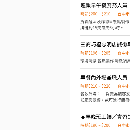
連鎖早午餐廚務人員
時薪$200 ~ $210
台中市
負責麵區及炸物區餐點製作
排班約15天每天6小時。
三商巧福忠明店誠徵
時薪$196 ~ $205
台中市
環境清潔 餐點製作 清洗鍋具
早餐內外場兼職人員
時薪$210 ~ $220
台中市
餐飲外場： ．負責為顧客
知廚房做餐，或可進行簡易
結帳、收銀等工作。 餐飲
削、切各種食材。 ．負責
🔥早晚班工讀／實習生
擺盤、打包外帶服務。
時薪$196 ~ $200
台中市