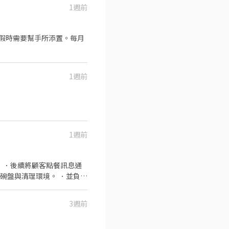
1週前
假時需要幫手所添置。每月
1週前
1週前
 ．後續將顧客點餐訊息通
碗盤與清理環境。 ．並負責
事務。 ．負責洗、剝、
食材的容量與重量。 ．負責
3週前