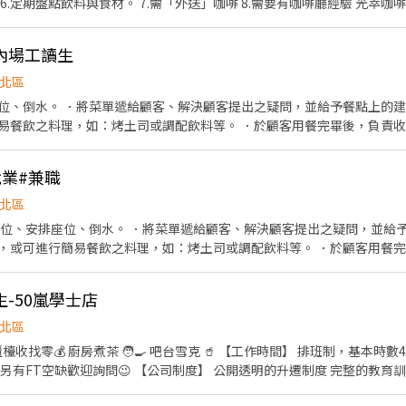
飲料與食材。 7.需「外送」咖啡 8.需要有咖啡廳經驗 光萃咖啡為「外帶專門店」 工作地
址：台中市北區西屯路一段439號 ✴️Pt排班時間 夥伴未休假：7:30 至中午 夥伴排休：6:45-15:45
內場工讀生
北區
位、倒水。 ．將菜單遞給顧客、解決顧客提出之疑問，並給予餐點上的建
易餐飲之料理，如：烤土司或調配飲料等。 ．於顧客用餐完畢後，負責收
擔任廚師的助手，處理烹飪前與烹飪中之準備工作與其他餐廳相關事務。 
、設備和餐具。 ．準備不同餐點所需要的食材。 ．協助測量食材的容量與
業#兼職
北區
帶位、安排座位、倒水。 ．將菜單遞給顧客、解決顧客提出之疑問，並給予
，或可進行簡易餐飲之料理，如：烤土司或調配飲料等。 ．於顧客用餐
銀等工作。 餐飲內場： ．擔任廚師的助手，處理烹飪前與烹飪中之準備工
材。 ．負責清理工作環境、設備和餐具。 ．準備不同餐點所需要的食材。
-50嵐學士店
外帶服務。
北區
檯收找零💰 廚房煮茶 🧑‍🍳 吧台雪克 🥤 【工作時間】 排班制，基本時
另有FT空缺歡迎詢問😉 【公司制度】 公開透明的升遷制度 完整的教育訓
品、生日禮金、三節禮金與中秋禮品、油資津貼、打烊津貼、特休代金、