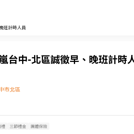
、晚班計時人員
0嵐台中-北區誠徵早、晚班計時
中市北區
日禮
三節禮金
團體保險