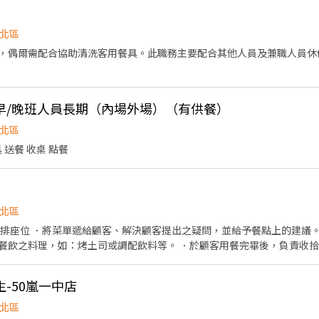
北區
，偶爾需配合協助清洗客用餐具。此職務主要配合其他人員及兼職人員休
早/晚班人員長期（內場外場）（有供餐）
北區
 送餐 收桌 點餐
北區
安排座位 ．將菜單遞給顧客、解決顧客提出之疑問，並給予餐點上的建議。
餐飲之料理，如：烤土司或調配飲料等。 ．於顧客用餐完畢後，負責收拾
內場： ．擔任廚師的助手，處理烹飪前與烹飪中之準備工作與其他餐廳相關
清理工作環境、設備和餐具。 ．準備不同餐點所需要的食材。 ．協助測量
-50嵐一中店
北區