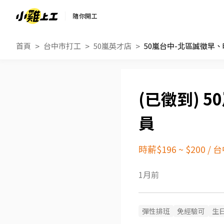
隨你開工
首頁
台中市打工
50嵐英才店
50嵐台中-北區誠徵早
5
員
時薪$196 ~ $200
/
台
1月前
彈性排班
免經驗可
生