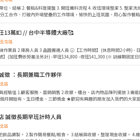
帶位、結帳 2. 餐點&料理擺盤 3. 開班備料流程 4. 收班環境整潔 5. 整潔
打造分工合作、打破內外場壁壘的工作環境，愉快的上班氛圍、用心製作餐點以
熱忱向學的態度，每一個場域都能成為您的舞台！
13萬💵 // 台中半導體大廠🥰
北屯區
業員 2 庫房人員 3 晶圓搬運人員 🕢【工作時間】(休息時間2小時) - 日班:07
作待遇】(加班費依勞基法另計) -早班$34,800 -夜班$41,300 (※ 訓練期固定日班 
；可接受穿全套無塵服 【休假制度】- 做4休3 【發薪制度】-每月10號，
1】誠徵 ：長期兼職工作夥伴
------------------------ 📩 【火速卡位應徵流
1分鐘完成，快速安排送審）： 👉https://reurl.cc/R2p0LG 
北區
可先不填！ ➋加入留言： 👉https://lin.ee/OBnhVN5 私訊留下 ⌜姓名+電話 +應徵半
.需能配合排班協調 ★穩定排班，
入職即有全勤獎金 ★做滿三個月開始有、生日禮金、三節獎金 ★歡迎有興趣的朋友加入我們
店 誠徵長期早班計時人員
北區
及其他飲品調製。 2.製作簡易餐點/輕食。 3.結帳與收銀，整理現金收據。 4.