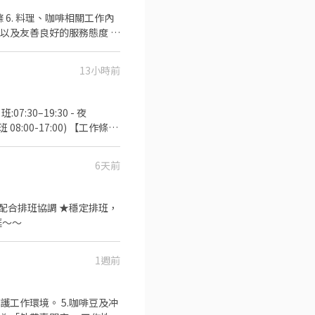
洗滌 6. 料理、咖啡相關工作內
及友善良好的服務態度 🌟
13小時前
:30–19:30 - 夜
08:00-17:00) 【工作條
遇假日順延至下一個工作日
6天前
 【隱私防線】個資僅供廠商審
的大家庭～～
1週前
維護工作環境。 5.咖啡豆及冲