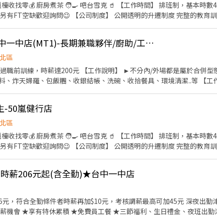
檯收找零💰 廚房煮茶 🧑‍🍳 吧台雪克 🥤 【工作時間】 排班制，基本時
另有FT空缺歡迎詢問😉 【公司制度】 公開透明的升遷制度 完整的教育訓
品、生日禮金、三節禮金與中秋禮品、油資津貼、打烊津貼、特休代金、
［日商 丸亀製麵］台中一中店(MT1)-長期兼職夥伴/廚助/工讀生(彈性排班)
北區
作說明】 ►不分內/外場都是屬於合併型態的工作內容：製麵、煮
、包飯糰、收銀結帳、洗碗、收拾餐具、環境清潔..等 【工作時間】 ►彈性排班08:30-
. 提供優秀同仁績效獎金 4. 久任獎金 5.
假 7.福委會福利補助 ★★多項福利歡迎您加入我們★★
-50嵐健行店
北區
檯收找零💰 廚房煮茶 🧑‍🍳 吧台雪克 🥤 【工作時間】 排班制，基本時
另有FT空缺歡迎詢問😉 【公司制度】 公開透明的升遷制度 完整的教育訓
品、生日禮金、三節禮金與中秋禮品、油資津貼、打烊津貼、特休代金、
】★時薪206元起(含全勤)★台中一中店
6元，符合全勤條件者時薪再加$10元，考核調薪最高可加45元 深夜出勤津貼每小
薪機會 ★享有特休累積 ★免費員工餐 ★三節福利、生日禮金、夜班出勤