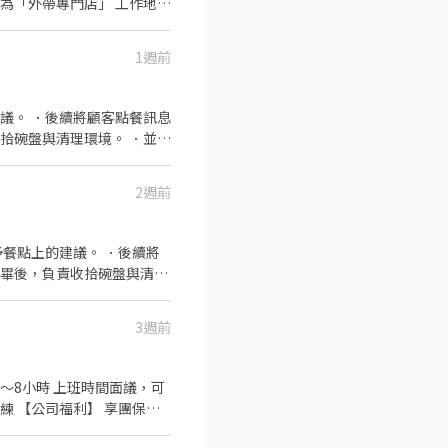
1週前
議。 ．後續將顧客點餐訊息
拾碗盤與清理環境。 ．並負
．負責洗、剝、削、切各種食
重量。 ．負責擺盤、打包外
2週前
餐點上的建議。 ．後續將
完畢後，負責收拾碗盤與清理
作與其他餐廳相關事務。 ．
 ．協助測量食材的容量與
3週前
數4～8小時 上班時間面議，可
練 【公司福利】 享團保、
尾牙