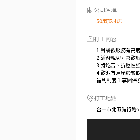
公司名稱
50嵐英才店
打工內容
1.對餐飲服務有高
2.活潑親切，喜歡
3.肯吃苦、抗壓性
4.歡迎有意願於餐
福利制度 1.享團保.
打工地點
台中市北區健行路5