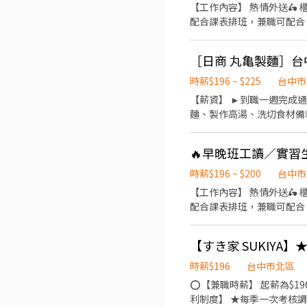
【工作內容】 熱情外送🛵 櫃
配合課表排班，兼職可配合 
勞健保及勞退、免費員工飲
時薪$196 ~ $225
台中市
【薪資】 ►到職一週完成通過職前訓練，時薪達200元 【工
麵、製作高湯、洗切食材備料、炸天婦羅
23:00（面試時請於主管確認排班時間） 【薪資福利】 1. 提供員工餐 2. 國定假日雙倍薪 3
生日禮卷 6. 滿年資享特休
🔥早晚班工讀／實習生
時薪$196 ~ $200
台中市
【工作內容】 熱情外送🛵 櫃
配合課表排班，兼職可配合 
勞健保及勞退、免費員工飲
【すき家 SUKIYA
時薪$196
台中市北區
⭕【兼職時薪】 起薪為$19
利制度】 ★每季一次考核調