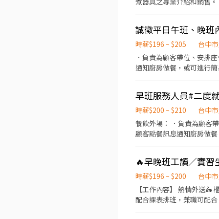
煮器具之專業介紹和銷售。 6.定期盤點
誠徵平日午班、晚班
時薪$196 ~ $205
台中市
．負責為顧客帶位、安排座
通知廚房做餐，或可進行簡
責結帳、收銀等工作。 ．
材。 ．負責清理工作環境
早班服務人員#二度就
帶服務。
時薪$200 ~ $210
台中市
餐飲外場： ．負責為顧客
顧客點餐訊息通知廚房做餐
環境。 ．並負責結帳、收
負責洗、剝、削、切各種食
🔥早晚班工讀／實習生
重量。 ．負責擺盤、打包
時薪$196 ~ $200
台中市
【工作內容】 熱情外送🛵 櫃
配合課表排班，兼職可配合 
勞健保及勞退、免費員工飲