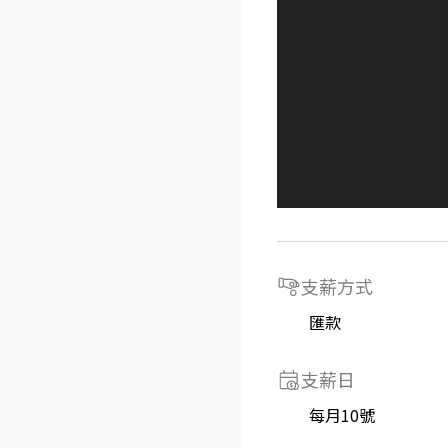
支薪方式
匯款
支薪日
每月10號