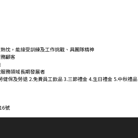
度熱忱，能接受訓練及工作挑戰、具團隊精神
服務顧客
強
飲服務領域長期發展者
勞健保及勞退 2.免費員工飲品 3.三節禮金 4.生日禮金 5.中秋禮品
16號