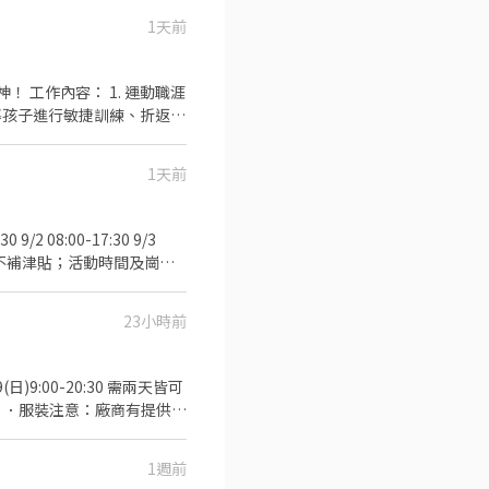
娃鞋) 活動薪資：職訓
負擔)；因屬短期勤務，無
1天前
由凱基銀行匯款) 須具備良好英
意者直接於本平台完成應徵
聯繫02-27201610 分
動職涯
引導孩子進行敏捷訓練、折返
方式介紹運動知識📋，培養孩
1天前
✔️
親和力 🤸🏻‍♂️ ✔️
北市南港區經貿二路1號) 活
23小時前
關英文檢定為佳! 意者，請寄
1週前