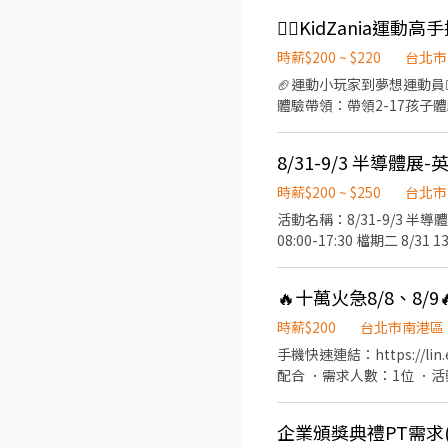
一館(台北市南港區經貿二路
時，稅務相關系統皆會有相
196/HR；活動NT220/
須轉移健保投保單位。 - 6.
文溝通能力，檢附相關英文檢定為
時薪$200 ~ $220
台北市
機213
🏈運動小玩家到夢想運動員⛹🏻‍
體驗帶領：帶領2-17孩子
跑、手眼協調等體驗，觀察兒
子們對運動的興趣與自信😎。 4. 安全維護：檢查場
8/31-9/3 半導體展
月至少排班 50 小時，一週至少排
歡迎體育、運動、休閒、教育相
時薪$200 ~ $250
台北市
活動名稱：8/31-9/3 半導體展-英文親善大使 活動時間： 檔期一
08:00-17:30 檔期二 8/31 13:00-17:00職訓 9/2 08:00-17:30 (需全檔期配合，30分鐘不計薪，供餐，不補津貼；活動時間及崗位
依照現場為主) 工作內容：
動服裝：黑色正式服裝(白色有領襯衫+黑長褲
🔥十萬火急8/8、8/
日期：活動結束隔月15號，
簡歷及數張照片至bfhrs5b32@
時薪$200
台北市南港區
手機快速連結：https://lin.ee/MMAtwTA （加入姓名
配合 ．需求人數：1位 ．活動類型： 協助文博攤位商品販售、疏導人潮、鼓勵民眾填寫問卷加入會員 ．服裝注意：廠商有提供上
衣＋黑長褲＋乾淨鞋子 ．時薪費用：200/hr，加班另計 ．是否供餐：是/有供便當 ．是否休息：依據現場安排，休息不算薪資 ．
地點：南港展覽館
企業頒獎典禮PT需求(