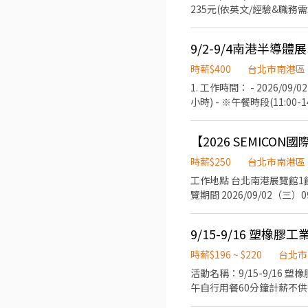
235元(依英文/經驗&職務需求)
一/二館 2.工作時間：07:3
196) 4.經驗要求：展覽
服、下身全黑褲、全黑包鞋，儀
時薪$400
台北市南港區
1. 工作時間： - 2026/09/02(三)
小時) - ※午餐時段(11:
司免費供應午餐與飲料，無需自行排
館 - 3. 報酬： - ・時薪：
【2026 SEMIC
含「展前自主研讀參展單位資料」之準
研讀與預習 2. 全程參與3天展期勤務（無遲到早退欠勤） 3. 會期結束後1週內提交A4約1-2頁之「展覽觀察報告」（提供簡易格
時薪$250
台北市南港區
式） - ★【最高總計可領：1
工作地點 台北南港展覽館1館1樓 招募人數 3名 工作日期與時間 教育訓練（須參加） 2026/09/1（一）13:30
本產品介紹 ・名片交換、發
覽期間 2026/09/02（三）0
進場作業、核對物品清單、物
09:30－17:00（含1小時休息） ※ 中午休息時間將依現場主管安排，採彈性分流用餐及休息。 工作內容 展位來
意事項： - ・須具備良好日
水、咖啡服務 客戶資料蒐集與 
同等華語水準) ・須 09/
9/15-9/16 塑橡
具親和力，喜歡與人互動 積
推薦時說明！ ・如有長髮者，
或具同等英文溝通能力） 熟悉 Excel 
時薪$196 ~ $220
台北市
著素雅乾淨之有領上衣 (襯
或黑色及膝裙 黑色包鞋或皮鞋 錄取方式 初步履歷審核後，將安排線上第二階段面試。 歡迎喜歡與人互動、具服務
活動名稱：9/15-9/16 塑橡膠工業產業採購洽談會-英
閒長褲、西裝褲或及膝裙 
通能力的你加入我們，一起
午自行用餐60分鐘計薪不
長時間站立與走動，請穿著
導、確認買主場次情況、登記候補
鞋等也一律禁止)。 - ・