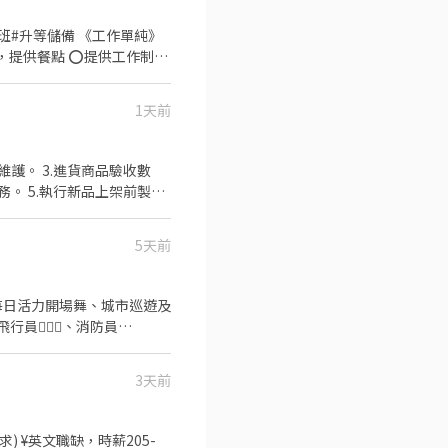
 ⁺‧ 【上班地
 《工作單純》
286號 👉中山區
台北公園店📍台北市中正區公
1天前
店📍台北市松山區南京東路四
。 5.執行新品上架前製作
5天前
高度責任感 / 配合度高 /
留言「姓名＋電話＋截圖職缺」就能聯
VSO團隊
🏻‍✈️、消防員🧑🏻‍🚒
動進行，並靈活應對現場狀
3天前
耍、魔術或特殊才藝更是大加