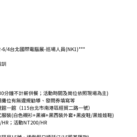
2-6/4台北國際電腦展-巡場人員(NK1)***
 職訓
30分鐘不計薪供餐；活動時間及崗位依照現場為主)
場攤位有無違規勸導、發問券填寫等
館一館（115台北市南港區經貿二路一號）
服裝(白色襯衫+黑褲+黑西裝外套+黑皮鞋/黑娃娃鞋)
HR；活動NT200/HR