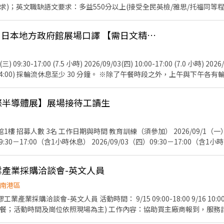
；英文職缺語文要求：多益550分以上(接受全民英檢/雅思/托福同等程度) 1.工作地點：南
0-17:00(依職務崗位不同)，後續排班時告知 3.教育訓練：8/30下午(約2-
活動經驗佳、接待應對態度積極 5.工作內容：換證/引導/門禁/會議/機動等 
9/2-9/4南港半導體展 日本地方政府館展場口譯 【需日文精通】
容面容整潔 7.其它說明：本展供餐、午休0.5小時不計薪、依法計加班費，20
說明：依法辦理勞保&退/二代健保、勞保自付額由公司負擔 ¥統一採<視訊面談
 09:30-17:00 (7.5 小時) 2026/09/03(四) 10:00-17:00 (7.0 小時) 2026/0
00-14:00) 採輪流休息至少 30 分鐘。 ※除了午餐時段之外，上午與下午各有
隊購買。 - 2. 工作地點： - 台灣國際半導體展 (Semicon Taiwan
400 元 (休息時間亦照常計薪，3 天共計 20.5 小時 ＝ 8,200 元) ・期滿完工
ON國際半導體展】展場接待工讀生
備補貼。 ※須完成以下【全套專案任務】方可全額領取： 1. 展前完成參展單位資料之自主
0,000 元】 - 4. 工作內容： - 展場口譯與攤位協助 (日文 ⇔ 中文) 
－15:30（暫訂） 展
放 DM、簡單了解顧客背景與需求 ・陪同日本參展者或貴賓參觀展場並與
9:30－17:00（含1小時休息） 2026/09/03（四）09:30－17:00（含1小
品搬運、歸位與擺設 ・活動期間庶務工作：展場簡易清潔、整理與維護 ・其
賓接待與引導 茶
語溝通能力 (日文檢定 N1 或同等日語水準) ・須具備良好華語溝通能力 
Excel 整理 協助活動接待及贈品發放 維持展位整潔與補充備品 完成主管交辦事項 
02-09/04 全程皆可配合者。 ・工作須長時間站立，請評估自身體力狀況
膠工業產業採購洽談會-英文人員
極主動、活潑大方、責任感佳 配合度高、守時、細心 英文溝通能力佳（建議多益
煩請自備髮飾綁好，以利活動進行。 - ・著裝要求 (商務休閒風 Smart C
基本操作尤佳 有展覽、活動或服務業經驗者加分 服裝規定(展覽期間) 白色襯衫 黑色西裝褲
南港區
衫或 Polo 衫皆可)、罩衫或針織衫。請避免無袖、過於暴露或過於休閒的 
熱忱及英文溝
文人員 活動時間： 9/15 09:00-18:00 9/16 10:00-18:00 (需全檔期配合，中
(考量展場活動與物品搬運方便，強烈建議以長褲為主)。請避免短褲、破洞
完成國際半導體展的重要接待任務！
供餐；活動時間及崗位依照現場為主) 工作內容：協助買主廠商報到，服務
舒適的包鞋或一般運動鞋。嚴禁穿著任何露出腳趾的鞋款 (即使是具設計
，協助洽談並記錄、回收問卷、統整洽談會資料、機動支援現場事務等 活動地點：南港
稅務與保險說明： 本公司依法開立扣繳憑單 (若無特殊需求將不另行發放紙本