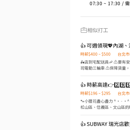
07:30 ~ 17:30 
相似打工
時薪$400 ~ $500
台北市
🛵店到宅配送員🦐 ⚠️
司電動三輪車 ⚠️保障貨量，
有經驗可👉👉👉至門市自
地點(範圍3km內) 在我們這裡
👍 時薪高達👉2️⃣9
（穩定出勤）：$60,000 ~ $
━━━━━━━━━━━━
時薪$196 ~ $295
台北市
━━━━━━━━━━━━━━━━━ 📍 【
🐾小狸花盡心盡力 ^• ᵕ •^ ੭ ^⦁⩊⦁^ ੭為你的工作卯足全力🐈‍⬛ 👉如果你想找：士林區、內湖區、大安區、中山區、中正區、
市各行政區皆有缺額（文山
松山區、信義區、文山區的職缺請繼續
山、內湖...等） 點擊立即應徵，私訊
⊹˚. 🍎 顧客服務 🍌 炸物製餐 🍑 廚
【火速卡位應徵流程】 ➊ 點擊填
班：07:00 - 14:00 🌙
個資僅供廠商審核，敏感欄位（身
👍 SUBWAY 瑞光
店 .˚⊹ ⁺‧ 【薪資制度】 ‧⁺ ⊹˚. 💰 在上述時段內，時薪為 $ 225 ~ 240 🪙 若非以上時段，時薪為 $ 196 💰 過00:00 + $ 55 夜班津貼
名+電話 +應徵蝦皮外送」