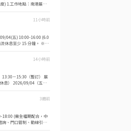
港展館
2.5小時/依實際時間計薪/時薪
6.服儀要求：上身大會統一制
11小時前
26/10/5發薪 8.保險
>，預約面談時間採<私訊約定>，請留意訊息
9/04(五) 10:00-16:00 (6.0
輪流休息至少 15 分鐘。 ※公
) 台北南港展覽館 1 館或 2
獎金：1,800 元 - ※本獎金包
14小時前
・展場攤位留守、接待、諮詢、基
其他參展者交流 ・協助攤位
時休息） 2026/09/04（五）
他主管交辦事項 - 5. 注
(華語文能力測驗流利精通級或
我們希望你具備
。 ・會英文者尤佳，歡迎於自我
3週前
 TOEIC 650 分以上
asual)： 【上半身】請穿
T 恤。 【下半身】請穿著休
牛仔褲。 【鞋款規定】因需
諮詢、門口管制、動線引
感的時尚涼鞋、拖鞋、穆勒
展覽館
，每年 5 月申報個人所得稅