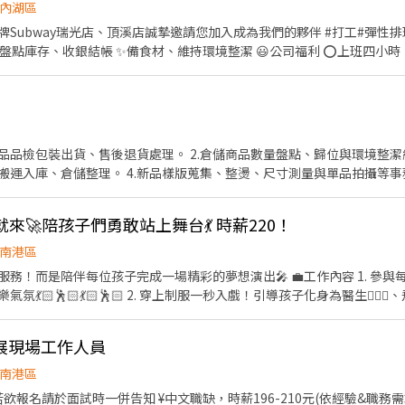
˚. 📌 採排休制（無固定休） 🗓️ 周一至週日皆需排班 🚫 周六、周日可排休不可固定休 .˚⊹
內湖區
林區中山北路五段602號 👉內湖區 台北西湖店📍台北市內湖區內湖路一段283號 台
ubway瑞光店、頂溪店誠摯邀請您加入成為我們的夥伴 #打工#彈性排班#升等儲備
安區羅斯福路二段45號 台北麟光店📍台北市大安區
 ✨備食材、維持環境整潔 😃公司福利 ⭕️上班四小時，提供餐點 ⭕️提供工作制服
復興二店📍台北市大安區復興南路二段273號 台北光復店📍台北市大安區光復南路
號 台北南京五店📍台北市中山區南京東路三段210之1號 👉中正區 林森二店📍台北市中正
與我們聯繫，期待你加入！
📍台北市中正區濟南路二段66號 台北館前店📍台北市中正區館前路8號 
👉松山區 台北民生店📍台北市松山區民生東路三段135號 台北民權店
段128號 台北南京二店📍台北市松山區南京東路五段162號 台北南京六
運入庫、倉儲整理。 4.新品樣版蒐集、整燙、尺寸測量與單品拍攝等事務
店📍台北市文山區新光路二段30號 .˚⊹ ⁺‧ 【超級亮點】 ‧⁺ ⊹˚. 💼 勞保・勞退・
配合2～3天 - 手腳俐落具備高效的工作效率！ - 有同
貼 🤝 推薦好友獎金 $600/人 📆 國定假日上班享雙倍薪資💥 .˚⊹ ⁺‧ 【 想聯繫我】 ‧⁺ ⊹˚.
表演就來🚀陪孩子們勇敢站上舞台💃 時薪220！
溝通能力 - 對於重複性的工作項目有精益求精的精神與行動 - 積極主動 / 
你！ ✌️ 或加入 🅻🅸🅽🅴：https://lin.ee/8rsUSDv 🤟 
南港區
www.instagram.com/lovso_ Facebook ｜ www.facebook.com/LOVSO 誠摯邀請你加入LO
繫我⭕
位孩子完成一場精彩的夢想演出🎤 💼工作內容 1. 參與每日活力開場舞、城市巡遊及
🕺🏻💃🏻🕺🏻 2. 穿上制服一秒入戲！引導孩子化身為醫生🧑🏻‍⚕️、飛行員
表情解說職業情境，創造 100% 沉浸式體驗。 3.與孩子互動、協助活
1:30排班 2. 一個月至少排50小時，一週至少排3天的
導體展現場工作人員
可以面談的時候再討論唷！很free的！） 🚀我們再找這樣的你！ 1. 戲劇、舞蹈、演
上展演／社團表演經驗者大大歡迎🔥 2. 擅長主持、帶氣氛，如果你有雜
南港區
孩子的心，能用幽默感與創意帶著孩子們一起體驗中學習。
缺，時薪196-210元(依經驗&職務需求) ¥英文職缺，時薪205-