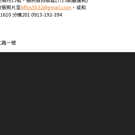
隔月15號，遇例假日順延(7/15凱基匯款)
數張照片至
bfhrs5b32@gmail.com
，或和
10 分機201 0913-192-394
二路一號