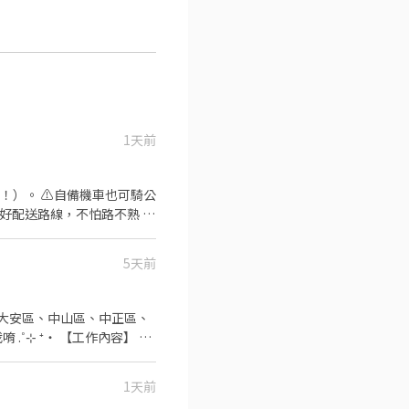
1天前
！）。 ⚠️自備機車也可騎公
排好配送路線，不怕路不熟 ⚠️
司車)將包裏從門市配送至買家
 元 / 月 🛵 乖乖聽話送
5天前
+ 額外加碼獎金！
【每週領薪】，週週有錢花！
義、大同、萬華、松山、中
 ‧⁺
V292KN 🔒 【隱私防線】
不同，應徵時請告知我要應徵哪一區或哪間
/OBnhVN5 私訊留下 ⌜姓
1天前