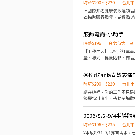
.˚⊹ ⁺‧ 【 休假制度】 ‧⁺ ⊹
時薪$200 ~ $220
台北市
點】 ‧⁺ ⊹˚. 👉士林區 台北士林店📍台北市士
📌國際知名健康餐飲連鎖品牌S
北舊宗二店📍台北市內湖區舊宗路一段275號 👉大安區 羅斯福店📍台北市大
🌮協助顧客點餐、做餐點 💰盤點庫存、收銀結帳
和平東路三段406巷8號 台北
⭕️可轉正、儲備幹部 🚙上班地點，可多方選擇 我們有不同分店可滿足你的工作需求！ 🕗多種不同時段，方便安排 ☝️歡迎二度就
台北長春店📍台北市中山區長春路172
業或兼職斜槓 趕快
區林森南路1號 台北濟南店
服飾電商-小助手
園路30-1號 台北南昌店📍台北市中正區南昌路一段149號 
時薪$196
台北市大同區
📍台北市松山區民權東路三
【工作內容】 1.客戶訂單商品品檢包裝出貨、售後退貨處理。 2.倉儲商品數量盤點、歸位與環境整潔維護。 3.進貨商品驗收數
段57號 👉信義區 忠孝四店📍台北市信義區忠孝東路五段522號 台北101店📍台北市信義區市府路45號 台北夢廣場店📍台北市信
量、樣式、標籤貼黏、商品搬
義區松高路11號 👉文山區 台北興隆店📍台北市文山區興隆路三段54號 台北指南店📍台北市文山區指南路二段67號 台北木新店
業 **穿搭介紹影片錄製&短影音內容製作** 👉此項工作內容 [非必備] 👉具有此技能通過測試後會依工作能力調整 （時薪
📍台北市文山區木新路三段174號 台北動物園三
$200-$220） 若有相關作品歡迎隨履歷附上！ 【工作必備】 - 週一至週五可
團保 ⛽ 汽機車油資補貼 🔧 汽機車修繕補
🌟KidZania喜歡
理心、細心、組織力、團隊合作
☝️ 點選【立即應徵】我會速度回覆
具抗壓性 - 專業的工作態度 ✔有相關經驗者佳 電商品牌官方網站 www.lovso.com.tw Instagram｜
繫上～ 若想參考其他職缺，可以到我的Threads，看更多更多的職缺喔♬ My Threads：tsaipei_ruby https://reurl.cc/7b2vad
時薪$200 ~ $220
台北市
別害羞❌別害怕❌找工作聯
🌈在這裡，你的工作不只是服務！而是陪伴每
節慶特別演出，帶動全場歡樂氣氛💃
等，用你生動的肢體、聲音與
況，讓每位孩子都能開心、安全地完成體驗🍀 🕰️上班時間 1. 需配合7:00-2
2026/9/2-9/4半
班，一天至少排4小時（彈性排班！詳細時段
藝相關科系，或有 1 年以
時薪$196 ~ $235
台北市
分！！ 3. 擁有一顆熱愛
¥本展8/31-9/1亦有需求，若欲報名請於面試時一併告知 ¥中文職