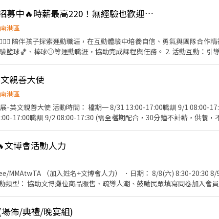
1號) 活動服裝：黑色正式服裝(白色襯衫+黑褲+黑西裝外套+黑皮鞋/黑娃
關所得紀錄)。 公司會為員工投保勞保與提繳勞工退休金 (相關費用由公司
⛹🏻KidZania運動高手招募中🔥時薪最高220！無經驗也歡迎🙌🏻
HR 活動人數：28人 匯款日期：活動結束隔月15號，遇例假日順延(10/15 
 支薪方式/支薪日： - ・匯款：展期結束後 4 週內匯款 - 7. 應徵： - -
佳! 意者，請寄簡歷及數張照片至bfhrs5b32@gmail.com，或和 温小姐
南港區
♂️ 陪伴孩子探索運動職涯，在互動體驗中培養自信、勇氣與團隊合作精神！ 工作內容： 1. 運
體驗籃球🏀、棒球⚾️等運動職涯，協助完成課程與任務。 2. 活動互動：
童參與狀況，確保活動安全順利🌟。 3. 專業運動引導：以活潑有趣的
館設備確保符合安全標準‼️ ⏰ 上班時間 1. 需配合 08:30-21:30 排班。 2. 一個
-英文親善大使
3天，一天至少 4 小時。（彈性排班！詳細時段可於面談時討論唷！） 🔍我們在找這樣的你 
關科系，或熱愛運動的夥伴加入！無經驗也歡迎唷！ ✔️ 喜歡小朋友，充滿活力與
南港區
對運動有熱忱，願意學習並分享運動知識 ✔️ 樂於團隊合作，具良好溝通能力與臨場應變能力 ✨
 8/31 13:00-17:00職訓 9/1 08:00-17:30 9/2 08:00-17:30 9/3
接待貴賓、舉牌引導貴賓、報到及機動事項 活動地點：南港展覽館一館(台
+黑西裝外套+黑皮鞋/黑娃娃鞋) 活動薪資： 8/31 NT200/HR 9/1 NT250/HR 匯款
9🔥文博會活動人力
遇例假日順延(10/15由凱基銀行匯款) 須具備良好英文溝通能力，檢附相
gmail.com，或和 黃小姐聯繫02-27201610 分機201 0913-192-394
+文博會人力） ．日期： 8/8(六) 8:30-20:30 8/9(日)9:00-20:30 需兩天皆可
場佈/典禮/晚宴組)