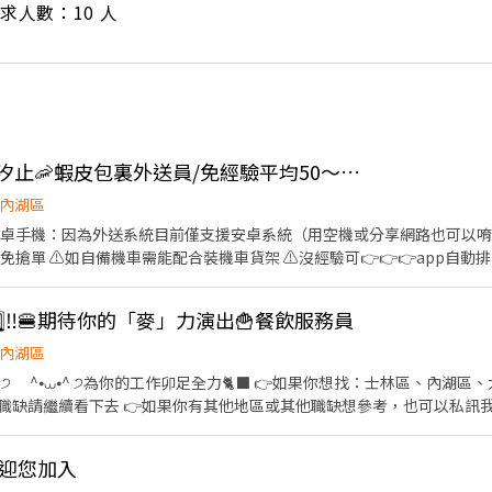
/ 需求人數：10 人
👍 可週領現💖內湖、汐止🦐蝦皮包裏外送員/免經驗平均50～80K，公司車
內湖區
要有安卓手機：因為外送系統目前僅支援安卓系統（用空機或分享網路也可以唷
免搶單 ⚠️如自備機車需能配合裝機車貨架 ⚠️沒經驗可👉👉👉app自動
行取貨配送，沒有傳統宅配人事問題 📌 工作內容： ↪︎ 騎機車(自備或公
的夥伴收入大概長這樣： 🛵 隨便送送（熟悉路線中）：$40,000 ~ $60,000
️⃣5️⃣‼️🍔期待你的「麥」力演出🍟餐飲服務員
80,000 元 / 月 🔥 拼命努力送（挑戰極限）：$80,000 ~ $180,000 元 
━━━━ ✅ 領薪彈性：每月15號準時發薪（可匯款/領現），亦可配合
內湖區
熱門開缺地點 ── 趕快卡位】 ━━━━━━━━━━━━━━━━━ 台北市、新北
、林口、板橋、永和、中和、新店、三重、新莊、樹林、土城、淡水、信
看下去 👉如果你有其他地區或其他職缺想參考，也可以私訊我唷 .˚⊹ ⁺‧ 【工作內容】
告知小編你想送哪一區，馬上幫你保留就近站點！ ━━━━━━━━━━━━━━━━━ 📩
具、環境清潔維護 🫐 主管交辦事宜 🍉 內外場都會接觸唷 .˚⊹ ⁺‧ 【工作時間】 ‧⁺ ⊹˚. ☀️ 早
寫廠商制式履歷（1分鐘完成，快速安排送審）： 👉https://reurl.cc/
 晚班：16:00 - 23:00 ⭐ 夜班：21:00 - 02:00 ⚠️每間店有缺的時段
分證/詳細地址）錄取前皆可先不填！ ➋加入留言： 👉https://lin.ee
店歡迎您加入
