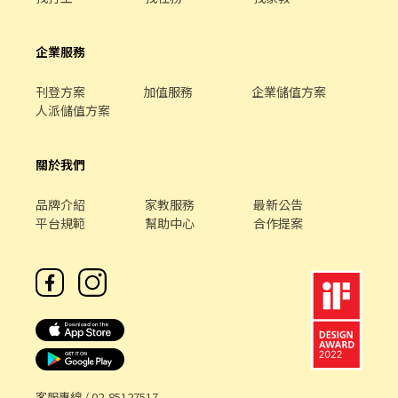
92號1樓 新莊中信店 新北市新莊區中信街53號1樓 新莊新泰店 新北
市新莊區新泰路8號1樓 新莊中誠店 新北市新莊區中誠街78號1樓 新
企業服務
莊民安二店 新北市新莊區民安西路50號1樓 新莊復興二店 新北市新
莊區復興路二段182號 新莊公園店 新北市新莊區公園路60號 新莊建
福店 新北市新莊區建福路59巷13號 新莊雙鳳店 新北市新莊區雙鳳
刊登方案
加值服務
企業儲值方案
路34號 新莊龍安店 新北市新莊區龍安路287號 新莊昌隆店 新北市新
人派儲值方案
莊區昌隆街20號 新莊復興店 新北市新莊區復興路一段9號 新莊民安
店 新北市新莊區民安西路201號 新莊中平店 新北市新莊區中平路
關於我們
184巷32號 新莊思源店 新北市新莊區思源路332巷30號 ❤️【智取
店】❤️$214~254 新莊榮華 - 智取店 新北市新莊區榮華路一段58號1
樓 新莊中正 - 智取店 新北市新莊區中正路881-16號1樓 新莊體育 -
品牌介紹
家教服務
最新公告
智取店-新北市新莊區公園路95號1樓 新莊中港二 - 智取店-新北市新
平台規範
幫助中心
合作提案
莊區中港一街126號1樓 以上區域如有興趣也可以詢問唷～ ---------
---------------------------------------------------------------------
--------------------------- 以上地區須配合其他門市支援 ※目前只
缺長期為主喔~ -以上地址皆可應徵- ❤️❤️獨家福利，名額有限＿為
您找到最符合需求的天使職缺。❤️❤️
客服專線 /
02-85127517