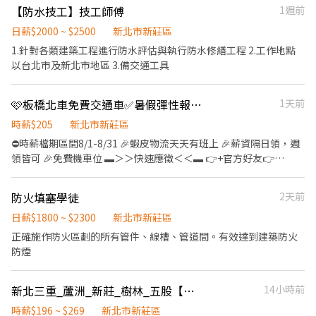
https://lin.ee/rAng7zC 簡單清潔打掃工地環境 處理雜事、搬運(現
【防水技工】技工師傅
1週前
▬▬▬▬▬▬▬ 享有福利 ▬▬▬▬▬▬▬ ⭕ 依照勞基法相關福利
場有搬運車)等 依現場主管要求完成工作內容 👷‍♂️粗工 $1570起/日 加
⭕ 享勞保、健保、團保、勞退6% 可以與我聯繫： ID:0966208172
班1小時$275(長期配合 報酬漸增) 👷🏻打石工 $2400起/日 大支
日薪$2000 ~ $2500
新北市新莊區
+$100 加班1小時$350 👷🏻當月做滿23工 獎金$1000 👷🏻介紹獎金
1.針對各類建築工程進行防水評估與執行防水修繕工程 2.工作地點
$1000(詳細規定另外說明) 領錢方式⬇️ 1.日領匯款 2.週領匯款 3.週領
以台北市及新北市地區 3.備交通工具
現金 4.固定每月15號匯款(月)
🩷板橋北車免費交通車✅暑假彈性報班✅早班理貨員
1天前
時薪$205
新北市新莊區
⛔️時薪檔期區間8/1-8/31 🎉蝦皮物流天天有班上 🎉薪資隔日領，週
領皆可 🎉免費機車位 ▬＞＞快速應徵＜＜▬ 👉+官方好友👉
https://lin.ee/j8HhyQT 👉並留言【大名+電話+截職缺圖片】 ➠👉
庭庭:0927112395❤️（截圖詢問) ▬▬▬▬▬▬▬▬ 【派駐廠商】蝦
防火填塞學徒
2天前
皮電商 【工作地點】 【長榮倉】▬大園區建國路102號-✅交通車直
達 【工作內容】包裹分貨、免經驗、需久站 【匯薪方式】隔日匯款
日薪$1800 ~ $2300
新北市新莊區
【上班時間VS薪資】 ⛔️時薪檔期區間 8/1-8/31 ✅(以下薪資含津
正確施作防火區劃的所有管件、線槽、管道間。有效達到建築防火
貼)，加班費另計 👑▬▬【8/1-8/31臨時工】▬▬👑 ⭐️早6班
防煙
06:00~15:00- 底薪200/H+單日檔時津貼15/H=215/時薪 ⭐️早班
09:00~18:00- 底薪200/H+單日檔時津貼5/H=205/時薪 ⭐️晚班
新北三重_蘆洲_新莊_樹林_五股【🦐蝦皮店到店_門市人員】兼職首選🚀完整教育訓練
14小時前
15:00~00:00- 底薪220/H+單日檔時津貼5/H=225/時薪 ⭐️晚8班
20:00~00:00- 底薪215+單日檔時津貼5/H=225/時薪 ⭐️大夜班
時薪$196 ~ $269
新北市新莊區