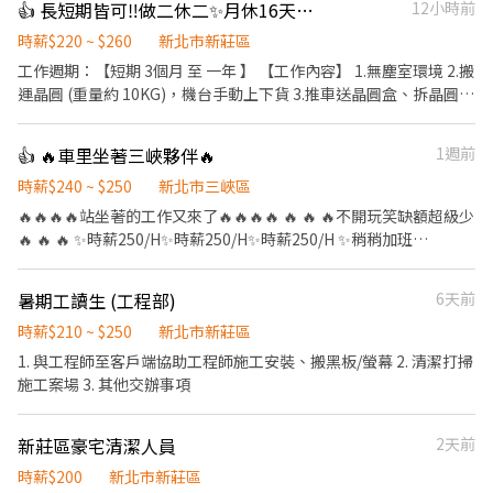
👍 長短期皆可‼️做二休二✨月休16天🔥晶圓搬運員 💥可短期2-3個月
12小時前
🌈錄取率高 🌈立即上班 ───────────────────
【休假制度】周休二日 【工作內容】3C零件、久坐組裝、操機、檢
時薪$220 ~ $260
新北市新莊區
驗 【休假制度】週休六日 【工作地點】樹林區俊英街 (近樹林興仁
工作週期：【短期 3個月 至 一年 】 【工作內容】 1.無塵室環境 2.搬
夜市) 【工作時段&薪資】-薪資含津貼加班- ❤️日班 08:00-17:00 時
運晶圓 (重量約 10KG)，機台手動上下貨 3.推車送晶圓盒、拆晶圓外
薪$230 【薪約$40480-$64743】 ❤️夜班 20:00-04:30 時薪$260
包裝 【工作時間】 做二休二 固定日班 / 夜班 日班 07:30 ~ 19:30 夜
【薪約$45760-$73498】
班 19:30 -~07:30 【工作薪資】 日班薪資 34800 夜班薪資 41300 久
👍 🔥車里坐著三峽夥伴🔥
1週前
─────────────────── 📲應徵方式： ✦高薪職
任獎金(任期一年) : >> 整年度平均薪資 * 兩個月 另加 兩萬 / 五萬八
缺找【林林🎀Luna】✦ 📩ID：@953jhhqr (要加@) ➡️點擊快速✚
留任獎金 日/夜 (20000 / 58000) 年終獎金 日/夜 (69600 / 82600)
時薪$240 ~ $250
新北市三峽區
好友： https://lin.ee/o0sJSJk ☎️預約專線：0965-236580
(分成4份每季發放一份) 《休假制度》 做二休二 固定日/夜班 (月休
🔥🔥🔥🔥站坐著的工作又來了🔥🔥🔥🔥 🔥 🔥 🔥不開玩笑缺額超級少
15-16天) 【上班地點】 桃園市龜山區華亞五路2號 📩 【火速卡位應
🔥 🔥 🔥 ✨時薪250/H✨時薪250/H✨時薪250/H ✨稍稍加班
徵流程】 ➊ 點擊填寫廠商制式履歷（1分鐘完成，快速安排送
50000~70000 ⚡️日領全薪⚡️週領10000元 ✅日班08:00~17:00(配合加
審）： 👉https://reurl.cc/R2p0LG 🔒 【隱私防線】個資僅供廠商審
班)、加班17:30-19:30 ✅工作內容：組裝紙盒 倉儲 工作內容輕鬆 無
暑期工讀生 (工程部)
6天前
核，敏感欄位（身分證/詳細地址）錄取前皆可先不填！ ➋加入留
壓力 ✅工作地點：三峽 ✅免費供餐 ✅免費汽機車停車位 👉無經驗可
言： 👉https://lin.ee/OBnhVN5 私訊留下 ⌜姓名+電話 +應徵半導
👉提供日領、週領 👉依照指示將產品簡單組裝 👉整理和檢查組裝
時薪$210 ~ $250
新北市新莊區
體大廠」💥
完成的商品 👉週休二日⏰ 時間好安排 #日領全薪 #高額週領一萬 #
1. 與工程師至客戶端協助工程師施工安裝、搬黑板/螢幕 2. 清潔打掃
轉他人帳戶 #現金 #八德 #龜山 #鶯歌 #土城#大溪#桃園#新北 #周休
施工案場 3. 其他交辦事項
六日 #簡單包裝 #日領現金 #坐著上班 #立即上公 加上我的官方：
tseng0411 電話：0906825976 專員: 威先生
新莊區豪宅清潔人員
2天前
時薪$200
新北市新莊區