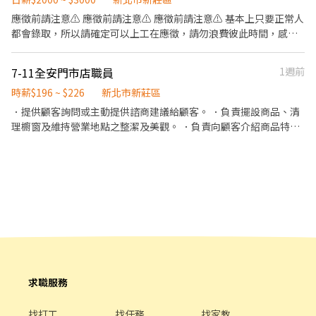
市蘆洲區民族路151號 蘆洲保和店 新北市蘆洲區保和街97號 蘆洲民
權店 新北市蘆洲區民權路188-3號 蘆洲中山店 新北市蘆洲區中山一
應徵前請注意⚠️ 應徵前請注意⚠️ 應徵前請注意⚠️ 基本上只要正常人
路269號 蘆洲和平店 新北市蘆洲區和平路205號 ❤️【智取店】❤️
都會錄取，所以請確定可以上工在應徵，請勿浪費彼此時間，感謝
$224~264 蘆洲長安二 - 智取店 新北市蘆洲區長安街44號1樓 -------
✅8/20需上課，上完課上工 ✅工期大約1-2年(不一定)，不適合短期
---------------------------------------------------------------------
✅需自備台灣職安卡、體檢表 ————————————————— 工作
7-11全安門市店職員
1週前
----------------------------- ❤️【新北五股區】❤️$206 五股芳洲店
地點：環狀線整條路線需都能配合 工作內容：聽從現場指示幫忙佈
新北市五股區芳洲五路68號 五股民義店 新北市五股區民義路一段38
置纜線 工作時間： 早08:30-17:30 中間休息一小時 夜22:00-06:00
時薪$196 ~ $226
新北市新莊區
號 五股自強店 新北市五股區自強路50號 五股西雲店 新北市五股區
看狀況輪流休息 工作薪資： 薪43000 加班另計 每做滿三個月+$500
．提供顧客詢問或主動提供諮商建議給顧客。 ．負責擺設商品、清
西雲路70號 ❤️【智取店】❤️$214~254 五股工商 - 智取店 新北市五
～$1000 依出勤及工作狀況而定 休假制度：週休二日(偶爾可能會調
理櫥窗及維持營業地點之整潔及美觀。 ．負責向顧客介紹商品特
股區工商路171號1樓 -----------------------------------------------
班) 工作要求： 1.需能配合輪班 夜班居多 2.能準備體檢跟台灣職安
徵、品質與價格及示範操作方法，以協助顧客選擇。 ．負責在顧客
---------------------------------------------------------- ❤️【新北
卡(做滿90天全額補助 需留收據) 3.需自備鋼頭安全鞋 4.需能配合加
成交後之包裝、收款、交付商品、開發票或收據。 ．負責在當天結
樹林區】❤️$196 樹林大有店 新北市樹林區大有路2號1樓 樹林文德
保勞健保 5.8/20需上課甲證 ————————————————— ※纜線
束營業前，統計銷售情形、盤點貨品存量及撰寫當日業務報表。 全
店 新北市樹林區文德街2巷2號1樓 樹林中華店 新北市樹林區中華路
有一定重量請評估自身狀況在應徵 ※工作環境非辦公室乾淨，有潔
勤獎金600-1200 任職滿一年免費體檢 特休金額每年1月結算轉現金
245號1樓 樹林中山店 新北市樹林區中山路三段201號1樓 樹林保安
癖請勿應徵 ※怕累常常請假愛放鳥請勿應徵
每月分發營運獎金3-10元/每小時 年終獎金依個人表現發放
店 新北市樹林區保安街二段205號1樓 樹林東榮店 新北市樹林區東
榮街80號1樓 樹林三福店 新北市樹林區三福街148號 樹林復興店 新
北市樹林區復興路339號 樹林福順店 新北市樹林區福順街79號 ❤️
【智取店】❤️$209~249 樹林柑園 - 智取店-新北市樹林區柑園街二
段7號1樓 樹林樹新 - 智取店-新北市樹林區樹新路55號1樓 樹林中華
求職服務
- 智取店-新北市樹林區中華路245號1樓 ----------------------------
---------------------------------------------------------------------
找打工
找任務
找家教
-------- ❤️【新北新莊區】❤️ $206 新莊五工店 新北市新莊區五工路