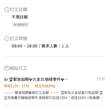
打工日期
不限日期
長短期皆可
打工時間
09:00 ~ 18:00 / 需求人數：1 人
相似打工
👍 🏆緊急加開💎久坐3C樞紐零件💎新手村經驗爆表❤️高時薪260H❤️週休六日❤️立即上班
3天前
時薪$230 ~ $436
新北市樹林區
------- 暫無短期暑假打工名額 ------- 🏆新北久坐認真只有這間 🏆
正夯摺疊手機樞紐零件 高時薪💥日班230H｜夜班260H ⭐️急需週領
高達8400-9400 ─────────────────── 🌈夜班
當天下夜 🌈久坐單位居多 🌈員工餐廳餐費補助 🌈冷氣廠房/吸菸區