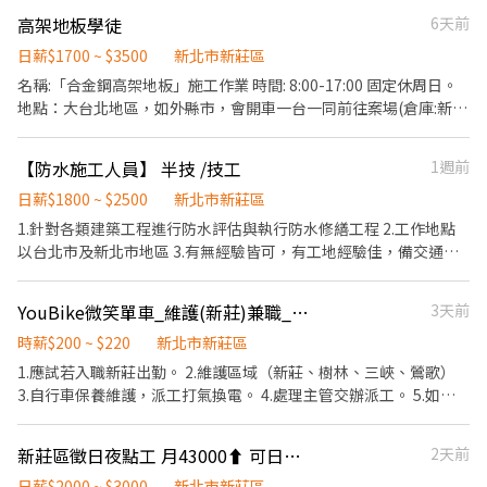
進貨、補貨 / 顧客接待、收銀結帳 / 環境整潔、門市支援 ✈ 休假福
高架地板學徒
6天前
利 : 排休制 - 須配合輪班、依門市與個人可配合時段 ----------------
日薪$1700 ~ $3500
新北市新莊區
---------------------------------------------------------------------
-------------------- 🎯🎯🎯【工-作-地-點】🎯🎯🎯 ❤️【新北三重
名稱:「合金鋼高架地板」施工作業 時間: 8:00-17:00 固定休周日。
區】❤️$216 三重洛陽店 新北市三重區洛陽街10號1樓 三重三和店
地點：大台北地區，如外縣市，會開車一台一同前往案場(倉庫:新北
新北市三重區三和路四段145巷84號1樓 三重龍門二店 新北市三重
市新莊區福壽街142巷25號)。 環境:多為辦公室地板裝修、機房、新
區龍門路232號1樓 三重福隆店 新北市三重區福隆路95號1樓 三重車
建辦公大樓...等居多。 工作內容: 現場高層測量、腳作放樣、橫樑安
【防水施工人員】 半技 /技工
1週前
路店 新北市三重區車路頭街92號1樓 三重平安店 新北市三重區平安
裝、螺絲固定、地板鋪設、角料收尾...等。 需自備機車(可自行前往
街7號1樓 三重重新店 新北市三重區重新路四段184巷32號1樓 三重
案場，或是到倉庫一同前往案場) 歡迎想穩定學一技之長工作夥伴，
日薪$1800 ~ $2500
新北市新莊區
新興店 新北市三重區新興路14號1樓 三重三陽店 新北市三重區三陽
有興趣或是想現場了解工作環境、施工內容者 歡迎直接來電 陳
1.針對各類建築工程進行防水評估與執行防水修繕工程 2.工作地點
路56號1樓 三重中正二店 新北市三重區中正北路364號1樓 三重仁愛
R#0972-020-900
以台北市及新北市地區 3.有無經驗皆可，有工地經驗佳，備交通工
店 新北市三重區仁愛街514號1樓 三重中正店 新北市三重區中正北
具
路101號1樓 三重龍門店 新北市三重區龍門路123號 三重福和店 新
北市三重區福和街37號 ❤️【智取店】❤️$229~269 三重正義 - 智取
YouBike微笑單車_維護(新莊)兼職_日班
3天前
店-新北市三重區正義北路335號 三重雙園 - 智取店-新北市三重區雙
時薪$200 ~ $220
新北市新莊區
園街124號1樓 三重慈愛 - 智取店-新北市三重區慈愛街74號1樓 ----
1.應試若入職新莊出勤。 2.維護區域（新莊、樹林、三峽、鶯歌）
---------------------------------------------------------------------
3.自行車保養維護，派工打氣換電。 4.處理主管交辦派工。 5.如外
-------------------------------- ❤️【新北蘆洲區】❤️$216 蘆洲長安
勤作業需備有機車及駕照 / 行動網路。 (補助油資10元)
店 新北市蘆洲區長安街194巷11號1樓 蘆洲民族三店 新北市蘆洲區
民族路327巷24號1樓 蘆洲光榮店 新北市蘆洲區光榮路24號1樓 蘆
新莊區徵日夜點工 月43000⬆️ 可日領 無經驗可 怕累愛放鳥請勿應徵
2天前
洲永安店 新北市蘆洲區永安南路二段230號1樓 蘆洲民族二店 新北
日薪$2000 ~ $3000
新北市新莊區