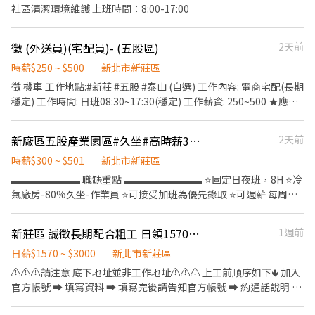
社區清潔環境維護 上班時間：8:00-17:00
徵 (外送員)(宅配員)- (五股區)
2天前
時薪$250 ~ $500
新北市新莊區
徵 機車 工作地點:#新莊 #五股 #泰山 (自選) 工作內容: 電商宅配(長期
穩定) 工作時間: 日班08:30~17:30(穩定) 工作薪資: 250~500 ★應徵
請點選★https://lin.ee/TaFmKGl 聯繫方式: LI: gcm03915 或撥打
鄒先生 0982869006
新廠區五股產業園區#久坐#高時薪300#組裝測試
2天前
時薪$300 ~ $501
新北市新莊區
▬▬▬▬▬▬▬ 職缺重點 ▬▬▬▬▬▬▬▬ ⭐️固定日夜班，8H ⭐️冷
氣廠房-80%久坐-作業員 ⭐️可接受加班為優先錄取 ⭐️可週薪 每周
5000-8000 加班另計算 ⭐️提供台北/民權西路/新北/中和/三峽/迴龍/
免費交通車 ▬▬▬▬▬ 時間薪資 ▬▬▬▬▬ ▶️日班：8:30-17:30
新莊區 誠徵長期配合粗工 日領1570-3000 可日領 可週領
1週前
(8H) ▶️薪水：時薪270 ▶️夜班：20:30-05:30 (8H) ▶️薪水：時薪300
▬▬▬▬▬▬▬ 職缺內容 ▬▬▬▬▬▬▬ 【工作地點】: 林口工二
日薪$1570 ~ $3000
新北市新莊區
工業區-工八路 五股五工六路 【工作內容】: 電子產品相關製程(手動
⚠️⚠️⚠️請注意 底下地址並非工作地址⚠️⚠️⚠️ 上工前順序如下🢃 加入
組裝、測試、包裝) 工作都是久坐居多(可能會看顯微鏡) 【休假制
官方帳號 ➡ 填寫資料 ➡ 填寫完後請告知官方帳號 ➡ 約通話說明 ➡
度】: 做五休二 / 周休六日 可自選 【用餐時間】: 中午60分鐘 上下午
確認上工 官方帳號 ➡ @021kpdki 官方網址 ➡
各休息10分鐘 【用餐制度】: 中午自理 可跟公司訂便當一餐40$