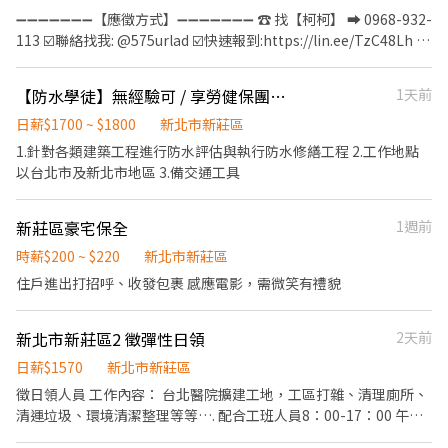
00:00~09:00- 底薪235/H+單日檔時津貼5/H=235/時薪 ▬＞＞免費
➖➖➖➖➖➖➖【應徵方式】➖➖➖➖➖➖➖ ☎️ 找【柯柯】 ➡ 0968-932-
交通車＜＜▬ 1.⭐️新北市板橋⭐️07:40板橋車站➔08:30-45長榮倉 ⬇️
113 ☑️聯絡找我: @575urlad ☑️快速報到:https://lin.ee/TzC48Lh 加
上班時間：早班09:00-18:00(只有到長榮倉) 2.⭐️新北新莊體育館
入後依照指示提供基本資料⭐優先安排
⭐️07:40新莊體育館➔08:30-45長榮倉 ⬇️上班時間：早班09:00-
➖➖➖➖➖➖➖➖➖➖➖➖➖➖➖➖➖➖➖ 🦐歡迎無經驗、二度就業、學生
18:00(只有到長榮倉) ▬＞＞快速應徵＜＜▬ 👉+官方好友👉
【防水學徒】無經驗可 / 享勞健保團保 / 師傅不藏私指導 / 視表現調薪快
1天前
或想兼差的你/妳加入🦐 ❤️❤️排休，依行事曆見紅天數休❤️❤️ ❤️❤️
https://lin.ee/j8HhyQT 👉並留言【大名+電話+截職缺圖片】 ➠👉
兼職時段排休一周至少排4天(依實際區經理安排為主，可溝通再討
日薪$1700 ~ $1800
新北市新莊區
庭庭:0927112395❤️（截圖詢問) 📢【防詐騙提醒】 官方專線：03-
論)❤️❤️ ☀️☀️☀️【職-缺-介-紹】☀️☀️☀️ ✈ 工作時間： 長期輪班(需配
1.針對各類建築工程進行防水評估與執行防水修繕工程 2.工作地點
355-4436（分機300） 找工作請認明官方管道，避免私下交易或提
合以下兩個時段排班)： 早班：11:00 - 19:30 晚班：14:15 - 22:45 --
以台北市及新北市地區 3.備交通工具
供個資！
--------------------------------------------------- 早班兼職： 早6
時段：11:00 - 17:30 ------------------------------------------------
新莊區豪宅保全
1週前
----- 午班兼職：15:00~19:00 --------------------------------------
--------------- 晚班兼職： 晚4：18:45~22:45 (如應徵晚4時段，可
時薪$200 ~ $220
新北市新莊區
接受平日晚4，但假日兩天需能配合晚6時段) 晚6：16:15~22:45 ---
住戶進出打招呼、收發包裹 感應電影，需微笑有禮貌
-------------------------------------------------- 智取店時段： 早
班：07:00~12:00/07:30~12:30/08:00~13:00/08:30~13:30(彈性排
班) 晚班：17:30~21:30/18:00~22:00/18:30~22:30 雙頭班：0700-
新北市新莊區2 徵彈性日領
2天前
1330 & 1730-0000 ▶實際排班補充：(實際排班依區經理安排為主)
日薪$1570
新北市新莊區
上午 : 7:00-8:30之間到班 , 2-5小時 晚上 : 17:30-18:30之間到班 , 2-
徵日領人員 工作內容： 台北醫院擴建工地，工區打雜、清理廁所、
6小時 (需有交通工具) 【智取店需能接受單日跑點支援】
清運垃圾、環境清潔整理等等…. 配合工班人員8：00-17：00 午休
✨✨✨✨✨✨✨✨✨✨✨✨✨✨✨✨✨✨✨✨✨✨✨✨ ✈ 工作內容：門市
ㄧ小時 週一～週六可彈性配合承接上工 下班馬上領
營運、維護 / 包裹收寄、搬運、盤點、理貨 / 商品銷售、上架排面、