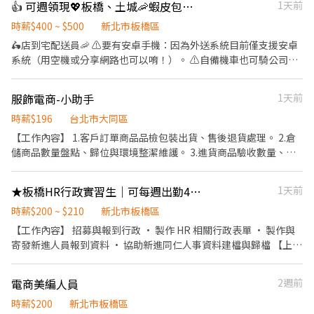
👍 可週領現💖板橋、土城🦐蝦皮包裏外送員/免經驗平均50～80K，公司車
1天前
加入留言： 👉https://lin.ee/OBnhVN5 私訊留下 ⌜姓名+電話 +應
入。
徵電商包裏外送」💥
時薪$400 ~ $500
新北市板橋區
🛵店到宅配送員🦐 ⚠️要有安卓手機：因為外送系統目前僅支援安卓
系統（用空機或分享網路也可以唷！）。 ⚠️自備機車也可騎公司電
動三輪車 ⚠️保障貨量，免搶單 ⚠️如自備機車需能配合裝機車貨架 ⚠️
沒經驗可👉👉👉app自動排好配送路線，不怕路不熟 ⚠️有經驗可
服飾電商-小助手
1天前
👉👉👉至門市自行取貨配送，沒有傳統宅配人事問題 📌 工作內
容： ↪︎ 騎機車(自備或公司車)將包裏從門市配送至買家地點(範圍
時薪$196
台北市大同區
3km內) 在我們這裡的夥伴收入大概長這樣： 🛵 隨便送送（熟悉路
【工作內容】 1.客戶訂單商品品檢包裝出貨、售後退貨處理。 2.倉
線中）：$40,000 ~ $60,000 元 / 月 🛵 乖乖聽話送（穩定出勤）：
儲商品數量盤點、歸位與環境整潔維護。 3.進貨商品驗收數量、樣
$60,000 ~ $80,000 元 / 月 🔥 拼命努力送（挑戰極限）：$80,000 ~
式、標籤貼黏、商品搬運入庫、倉儲整理。 4.新品樣版蒐集、整
$180,000 元 + 額外加碼獎金！ ━━━━━━━━━━━━━━━━
燙、尺寸測量與單品拍攝等事務。 5.執行新品上架前製作業 **穿搭
★板橋HR行政實習生｜可每週出勤4天｜夜校生或實習生皆可_203
1天前
✅ 領薪彈性：每月15號準時發薪（可匯款/領現），亦可配合【每週
介紹影片錄製&短影音內容製作** 👉此項工作內容 [非必備] 👉具有
領薪】，週週有錢花！ ━━━━━━━━━━━━━━━━━ 📍
此技能通過測試後會依工作能力調整 （時薪$200-$220） 若有相關
時薪$200 ~ $210
新北市板橋區
【熱門開缺地點 ── 趕快卡位】
作品歡迎隨履歷附上！ 【工作必備】 - 週一至週五可配合2～3天 -
【工作內容】 招募與報到行政 • 製作 HR 相關行政表單 • 製作與
━━━━━━━━━━━━━━━━━ 台北市、新北市各行政區皆
手腳俐落具備高效的工作效率！ - 有同理心、細心、組織力、團隊
寄發新進人員報到資料 • 協助新進同仁人事資料建檔與歸檔 【上班
有缺額（文山、林口、板橋、永和、中和、新店、三重、新莊、樹
合作溝通能力 - 對於重複性的工作項目有精益求精的精神與行動 - 積
時間】 9:00 - 18:00 (可根據課程或自身狀況調整，出勤4天)
林、土城、淡水、信義、大同、萬華、松山、中山、內湖...等） 點
極主動 / 高度責任感 / 配合度高 / 具抗壓性 - 專業的工作態度 ✔有相
擊立即應徵，私訊告知小編你想送哪一區，馬上幫你保留就近站
電商美編人員
2週前
關經驗者佳 電商品牌官方網站 www.lovso.com.tw Instagram｜
點！ ━━━━━━━━━━━━━━━━━ 📩 【火速卡位應徵流
www.instagram.com/lovso_ Facebook ｜
時薪$200
新北市板橋區
程】 ➊ 點擊填寫廠商制式履歷（1分鐘完成，快速安排送審）： 👉