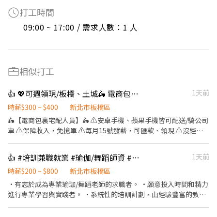
打工時間
09:00 ~ 17:00 / 需求人數：1 人
相似打工
👍 💖可週領現/板橋、土城🛵 電商包裏宅配/免經驗平均50k~70k/公司車
1天前
時薪$300 ~ $400
新北市板橋區
🛵【電商包裏宅配人員】🛵 ⚠️安卓手機、蘋果手機皆可配送/騎公司
車 ⚠️保障收入，免搶單 ⚠️每月15號發薪，可匯款、領現 ⚠️沒經驗
可👉👉👉app自動排好配送路線，不怕路不熟 ⚠️包裹送越多領越
多、依考核另有獎金 📌【工作內容】 ↪︎ 以機車配送包裏 ⏰【上班時
👍 #培訓兼職就業 #瑜伽/舞蹈師資 #歡迎二度就業應徵
1天前
間】 一~日 09:00~18:00 排休制 💵【薪資待遇】 平均收入約50～
70K 📍【工作地點】 新北市板橋區、土城區、蘆洲區、三重區<==
時薪$200 ~ $800
新北市板橋區
任選 --------------------⬇️應徵方式⬇️------------------------- 📩
•有志於成為專業瑜珈/舞蹈老師的求職者。 •願意投入時間和精力
【火速卡位應徵流程】 ➊ 點擊填寫廠商制式履歷（1分鐘完成，快
進行專業學習與實踐者。 •系統性的培訓計劃，由經驗豐富的教練
速安排送審）： 👉https://reurl.cc/V292KN 🔒 【隱私防線】個資僅
親自指導。 •實際教學的機會，幫助您在實踐中成長，提升教學技
供廠商審核，敏感欄位（身分證/詳細地址）錄取前皆可先不填！ ➋
巧。 •培訓期內提供兼職工作機會，您可以一邊學習一邊獲得收