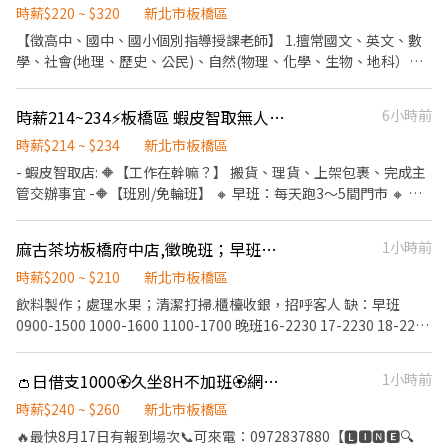
夜班 00:00–09:10 💰 月賺約 $41,000–$42,500 ✔ 加班最高約
時薪$220 ~ $320
新北市板橋區
$65,000 ⸻ 📌 快速報名面試｜請聯絡黃小姐 📱電話：0965-
【徵高中、國中、國小個別指導授課老師】 1.擅常國文、英文、數
589-880 📱 瀨 ID：@521qbdxk 🔗 官方瀨傳送門：
學、社會(地理、歷史、公民)、自然(物理、化學、生物、地科），
https://lin.ee/ufHY7Wa
能兩科以上尤佳。 2.每週至少可排班2-3天以上者、配合一年以上者
尤佳。 3.個性需求：活潑、外向、積極、喜好與人群接觸，有家教
時薪214~234⚡板橋區 蝦皮智取無人店PT🎈無經驗OK/固定班別
6小時前
或上台檢討輔導經驗尤佳。 4.上班時間依照個人時段安排。（面試
詳談） 【地點】：新北市板橋區新海路358號1樓（新埔國中正對
時薪$214 ~ $234
新北市板橋區
面） 【時薪】：薪水採浮動式調整。 (1) 國小 220 /hr起 (2) 國中
- 蝦皮智取店: 🔶【工作在幹嘛？】 搬貨、理貨、上架包裹、完成主
270 /hr起 (3) 高中 290~320 /hr起 【特色】： (1) 一對一教學，上
管交辦事宜 -🔶【班別/免輪班】 🔸 早班：每天跑3～5間門市 🔸 晚
課環境舒適如咖啡廳般 (2) 授課師只需要全心全力備課教學即可，家
班：每天跑1～3間門市 - 🔶工作時間(通常上班時間2~4小時)： 🔸早
長端有專責的「教師長」協助處理 (3) 補習班備有雲端題庫，授課師
班：08:00～13:00 🔸晚班：18:30～22:30 一周至少配合4天,六日需
麻古茶坊板橋府中店,徵晚班；早班人員
1小時前
不需自己買坊間教材或是自編教材 (4) 上課時間彈性，由授課師先排
要能配合排班~~~ - 🔶【智取店所需條件】 • 有駕照、有機車，需
能配合的時段，再由補習班媒合學生
要支援鄰近智取店 • 可搬重10~15KG 物流箱 • 若沒有機車的話可
時薪$200 ~ $210
新北市板橋區
考慮蝦皮一般有人店應徵 - 🔶【時薪】:早班214晚班234 🔶【門店缺
飲料製作；處理水果；清潔打掃.櫃檯收銀，招呼客人 缺：早班
額】 新北市板橋區四維路304號1樓 新北市板橋區滿平街75號1樓 新
0900-1500 1000-1600 1100-1700 晚班16-2230 17-2230 18-2230
北市板橋區永豐街151號1樓 新北市板橋區仁化街173號1樓 新北市
（高三生需確定會在台北念大學喔，） 反應快，活潑外向，長期！
板橋區莒光路133巷1號1樓 新北市板橋區樂群路140號1樓 新北市板
時薪200-210（新夥伴前1-2個月196） 手腳俐落好相處， 排班彈
👛日借支1000🏵️久坐8H不加班🏵️網路光纖🌐線材組裝檢驗
1小時前
橋區實踐路93巷31號1樓 新北市板橋區信義路150巷10號1樓 新北市
性，一週至少3-5天（週排班） 平均月時數90-120小時（不會沒班
板橋區民權路257號1樓 - 🔸【依法投保】❶勞保。❷團保。❸勞
上） 每次上班至少4-6小時 可依照自己的時間做調整..
時薪$240 ~ $260
新北市板橋區
退。 🔸【其他福利】❶油資補貼。❷推薦獎金 - 👇👇快速應徵通道👇
🔥最快8月17日有報到場次📞可來電：0972837880【🅻🅸🅽🅴🔍
👇 🔜請加入專員窗口 : https://lin.ee/sSSCigY 加入後留言:姓名/電