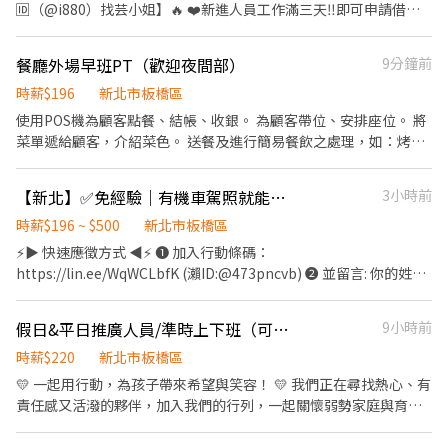
🆔（@i880）找芸小姐】🔥 ❤️新進人員工作滿三天‼️即可申請借支
話/找威利 安排面試 蝦皮(地區) ⛔無抽成無費用✊其他職缺也可詢問
$1000/日‼️ ⚠️非學生👉預計工期至１２月底➜依訂單會繼續延長６
👌安心就業免煩惱
個月或轉介或轉正⚠️ ╔════▼工作地點▼════╗ 🚩【土城
餐廳外場早班PT（歡迎夜間部）
9分鐘前
中央路三段126巷】🚆永寧捷運站走5分 ╔════▼ 時間薪水
▼════╗ ⏰【固定日班】：08:00 ~ 16:30⭕不用加班 ❇️【薪
時薪$196
新北市板橋區
水】：💰高時薪$220 ➜ 1天✖️ 8H賺【✔️1,760元✖️當月工作天數】✚
使用POS機為顧客點餐、結帳、收銀。 為顧客帶位、安排座位。 將
出勤月獎金$1000▲ ➖➖➖➖➖➖➖➖➖ ✨直接下中班 ⏰【固定中
菜單遞給顧客，介紹菜色。 送餐及進行簡易餐飲之處理，如：烤麵
班】：16:00 ~ 00:30⭕不用加班 ❇️【中班薪水】：💰高時薪$240 ➜
包或調配飲料等。 顧客用餐完畢後，負責收拾碗盤與清理環境。
1天8H賺【✔️$1,920✖️當月工作天數】✚出勤月獎金$1000▲
—————————————————— 🔹不怕沒經驗，就怕不肯學，應
【新北】✅免經驗｜有機車駕照就能做🛵穩定排班💰收入自己決定
3小時前
➖➖➖➖➖➖➖➖➖ ✨自選在日班08:00~16:30 or 中班16:00 ~ 00:30實
徵請注重禮貌，沒禮貌則不回覆。 🔹排班時間皆可討論，希望個性
習一天 ⏰【固定夜班】：24:00 ~ 08:30⭕不用加班 ❇️【夜班薪
活潑，有責任感的你/妳加入我們的團隊！
時薪$196 ~ $500
新北市板橋區
水】：💰高時薪$260 ➜ 1天8H賺【✔️$2,080元✖️當月工作天數】✚
⚡▶ 快速應徵方式 ◀⚡ ❶ 加入行動條碼：
出勤月獎金$1000▲ ╔════▼ 工作重點 ▼════╗ ☑️【工作
https://lin.ee/WqWCLbfK (瀨ID:@473pncvb) ❷ 並留言: 你的姓名
內容】：5G光纖通訊線材➜小型機台操作、手工組裝、品檢 ✴️【超
電話/找陳先生應徵/ 機車外送 ✎快速詢問：陳先生 0906666275
高錄取】：久坐靜態為主，在冷氣房沒有嚴重手汗，零件【⚠️跟針
𖥔𖥔𖥔工作薪資𖥔𖥔𖥔 🎁只要自己有機車錢錢大把大把進口袋🎁 按件
線一樣細小⚠️】 ☑️【休假制度】：周休二日【六日見紅休】 ☑️【用
假日&平日推廣人員/準時上下班（可暑期）
9小時前
計酬 多勞多得 實際依個人狀況為準 🥉隨便送的 4～6萬 🥈乖乖送的
餐休息】：日班用餐30分；中夜班用餐30分；間休各10分 ☑️【發薪
6～8 萬 🥇努力送的 8～18萬 𖥔𖥔𖥔工作內容𖥔𖥔𖥔 ✅依系統指派進行
時薪$220
新北市板橋區
制度】：每月10發薪；可申請借支薪水方式❤️可周領半薪❤️預支
配送 ✅路線清楚、操作簡單，新手可上手 ✅熟悉後配送速度快、收
💛 一起用行動，為孩子帶來希望與笑容！ 💛 我們正在尋找熱心、有
$1000/日 ╔════▼ 享有制度 ▼════╗ ❶.勞保、健保、團
入更穩定 𖥔𖥔𖥔工作時段 / 排班方式𖥔𖥔𖥔 ⚡配送時間 08:00-17:00 ⚡
責任感又活潑的夥伴，加入我們的行列，一起關懷弱勢家庭與育幼
保、勞退6％、三節
一週可配合 5 天（含）以上 (假日可配合佳) ⚡公司提供三輪機車
院的孩子，讓愛與溫暖被更多人看見 🌻 工作內容：協助推廣公益活
動與服務介紹，行政支援及主管交辦事項 🧡 我們希望你是這樣的人