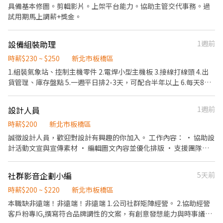
www.facebook.com/LOVSO 誠摯邀請你加入LOVSO團隊
具備基本修圖。剪輯影片。上架平台能力。協助主管交代事務。過
https://reurl.cc/V292KN 🔒 【隱私防線】個資僅供廠商審核，敏感
試用期馬上調薪+獎金。
欄位（身分證/詳細地址）錄取前皆可先不填！ ➋加入留言： 👉
https://lin.ee/OBnhVN5 私訊留下 ⌜姓名+電話 +應徵蝦皮外送」💥
設備組裝助理
1週前
時薪$230 ~ $250
新北市板橋區
1.組裝氣象站、控制主機零件 2.電焊小型主機板 3.接線打線頭 4.出
貨管理、庫存盤點 5.一週平日排2-3天，可配合半年以上 6.每天8小
時
設計人員
1週前
時薪$200
新北市板橋區
誠徵設計人員，歡迎對設計有興趣的你加入。 工作內容： • 協助設
計活動文宣與宣傳素材 • 編輯圖文內容並優化排版 • 支援團隊日
常設計作業 • 協助檔案與資訊整理 歡迎投遞履歷，一起加入我們。
社群影音企劃小編
5天前
時薪$200 ~ $220
新北市板橋區
本職缺非遠端！非遠端！非遠端 1.公司社群矩陣經營。 2.協助經營
客戶粉專IG,撰寫符合品牌調性的文案，有創意發想能力與時事議題