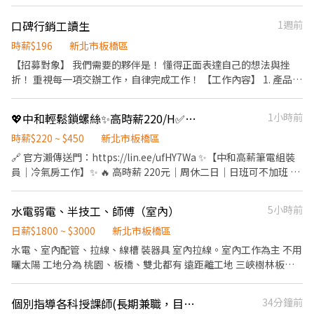
敏感度。 3.FB社團轉發廣告素材。 4.曝光追蹤數提升，略懂演算法
邏輯。 *需熟悉短視頻剪輯、基本SEO概念。
口碑行銷工讀生
1週前
時薪$196
新北市板橋區
【招募對象】 我們需要的夥伴是！ 懂得正面表達自己的想法與挫
折！ 重視每一項交辦工作，自律完成工作！ 【工作內容】 1. 產品文
案發想與撰寫 2. 協助帳號維護與活絡、人設培養與創立 3. 善用文書
軟體、Google雲端使用 4. 報表整理與管理 5. 協助進行專案聯繫辦
💖中和輕鬆鎖螺絲✨高時薪220/H✅可日領✅可不加班✅周休二日
1小時前
理 6. 專案庶務執行 7. 執行主管交辦事項或庶務辦理 8. 協助公司環境
維護 【必備條件】 必須具備word、excel、powerpoint、google
時薪$220 ~ $450
新北市板橋區
drive等操作技能 【加分條件】 善於撰寫消費者使用心得文章，懂
🔗 官方瀨傳送門：https://lin.ee/ufHY7Wa ✨【中和高薪筆電組裝
得體驗生活。 對於未知領域抱有好奇且善於查找資料。 懂觀察、發
員｜冷氣房工作】✨ 🔥 高時薪 220元｜周休二日｜日班可不加班 🔥
想，有效表達自我創意。 【我們期望有條理、負責任的夥伴加入我
📢 限量職缺！額滿即止！ 💼 工作內容簡單好上手 ✔ 筆電相關製程
們，對於繁雜重複的工作事項，還是保有耐心。】
✔ 電動起子鎖螺絲 ✔ 組裝 / 包裝 / 測試 ✔ 冷氣房內作業，環境舒適
水電弱電、半技工、師傅（室內）
5小時前
⸻ 📍 工作地點 新北市中和區（環球購物中心附近） 🚶 中原捷
運站步行約8分鐘 🚶 環球購物中心約6分鐘 ⸻ 🚍 公車：51、
日薪$1800 ~ $3000
新北市板橋區
231、793、藍31、57、307、796 💖 公司福利 ✨ 可週領 ✨ 周休二
水電、室內配管、拉線、線槽 裝器具 室內拉線。室內工作為主 不用
日 ✨ 可線上書審快速錄取 ✨ 員工餐廳 50元/餐 ✨ 加班提供小點心
曬太陽 工地分為 桃園、板橋、雙北都有 遠距離工地 三峽樹林板橋
⸻ ⏰ 上班時段 / 薪資（含津貼） 🌞 日班 08:00–17:10 💰 時薪
遠有出車 星期一到星期六都有工、工作穩定 想上班就上班、想休息
220 ✔ 約 $38,720 ✔ 配合加班可達 $66,109 ⸻ 🌆 中班 16:00–
就休息
個別指導各科授課師(長期兼職，目前急缺高中分科物/化)
34分鐘前
01:10 💰 月賺約 $36,600–$38,100 ✔ 加班最高約 $55,000 ⸻ 🌙