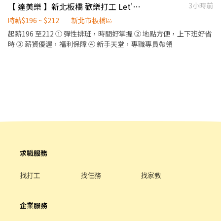
【 達美樂 】新北板橋 歡樂打工 Let's Go
3小時前
▸ 喜歡與人互動、樂於助人 ▸ 個性開朗、主動積極、充滿熱情 ▸ 能久
站、體力佳、願意外出跑活動 ▸ 需具交通工具（機車或汽車） 🕗 支
時薪$196 ~ $212
新北市板橋區
援時間 08：00 - 17：00 （活動期間依需求彈性調整） ✨ 如果你相
起薪196 至212 ① 彈性排班，時間好掌握 ② 地點方便，上下班好省
信「善意會被傳遞」，歡迎加入我們，一起讓更多孩子看見希望 🌈
時 ③ 薪資優渥，福利保障 ④ 新手天堂，專職專員帶領
求職服務
找打工
找任務
找家教
企業服務