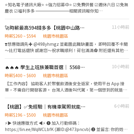
高 $6,000 TAO17：大園區開和路 - ✔️免費交通車路線圖 ✔️按下一步
境、清潔 3.配合單日跑點(1~5間門市) 🔔需自備機車、駕照 ✦工作時
⭐知名電子通訊大廠⭐ ⭐強力招募中⭐ ☑免費供餐 ☑週休六日 ☑免無
https://reurl.cc/rErN4Z - 📦 工作內容 ⭕ 韓國電商網拍包裝（上架
間 (日排2~5hr依實際情況而定) ⭕缺額門市、班別如下方⭕ 固定早
塵衣 ☑福利多多 ════════相關資訊報你知
/ 盤點 / 撿貨） ⭕ 休假：每月排休 8 天 - 🎁 超多福利 ✅ 免經驗可，
班 07:00-13:30、08:30-13:30 固定晚班 17:30-23:30、18:30-23:30
══════════ ㊣ 工作內容：機台操作 / 組裝／包裝 / 測試
高錄取率 ✅ 可立即上工 ✅ 工作簡單易上手 ✅ 可日領 / 週領 ✅ 員工
固定夜班 23:30-03:30 ✦排班方式 含假日周排班3-5天班 -----------
／檢驗 / 維修 ▶ 上班地點: 桃園市大園區高鐵站前西路3段(大江購物
餐廳 ✅ 免費機車停車位 ✅ 三節禮金或禮品 ✅ 勞保、健保、勞退
🚀時薪最高594錢多多【桃園中山路】無經驗可 周休二日⭐日班夜班小夜班/免費供餐
11小時前
---------------- 【✅有人店(一般門市)✅】 ✦工作薪資 $196-241/hr
中心附近) ▶ 上班時間：(需配合加班) 日班: 08:30~17:30 夜班:
6%、團保 ✅ 免費交通車（大桃園 / 新竹 / 大台北） ✅ 8H 固定班、
✦工作內容- (提供完整教育訓練及店面實習) 1.負責包裹收寄、搬
20:30~05:30 (需先在日班受訓約一個月) ▶ 休息時間:一小時 ▶ 薪
時薪$260 ~ $594
桃園市桃園區
免加班 OK、有加班機會 - 📌 應徵資訊 🧡 截圖此文並提供：姓名 /
運、盤點、理貨等 2.門市相關作業 3.可配合調店、支援佳(兼職可不
資： 日班約 37-50K 夜班約 45-54K ▶ 休假：周休六日 (周一~六需
❣️想應徵請先✚ @498yhmgz 並截圖此職缺畫面， 即時回覆不卡關
電話 / 生日 / 最高學歷 🧡 快速應徵 👉 https://lin.ee/9v2okLQ
調店) ✦工作時間 ⭕缺額門市、班別如下方⭕ 固定早班 10:30-
配合加班每月46H內) ㊙供餐:免費供餐 ㊙免經驗可 錄取率高 ⭐⭐任職
～比打電話還快 感謝您～祝求職順利！荷包滿滿✿ 附近還有其他職
17:30 (平日4-6H/假日6-8H) 固定晚班❶16:15-22:45 ❷18:45-
滿6個月且發放日仍在職的員工就會享有以下福利⭐⭐ 1.中秋禮盒(6
缺！日班夜班都有！歡迎詢問～ 桃園最爽缺｜時薪最高$594｜簡單
22:45（一週至少2天16:15起班） ✦排班方式 含假日周排班3-5天班
月) 2.端午禮盒(9月) 3.尾牙餐聚(農曆年前) --------------------------
組裝｜✨免費供2餐 💡訂單穩定 💡加班機會多 💡免費供2餐/第二
----------------------------- ▶工作地點 (可自選門店) 缺額如下 ⚡大
🔥🔥🔥 學生上班族兼職首選｜ 55688代駕-桃園
10小時前
------------ ❤找Lynn面試快速又方便，加入好友立馬預約❤
餐加班2.5H就有 🕗 班別與薪資 🔸日班 08:30–17:30 🔸時薪
園田心 - 寄件店 大園區大觀路428號1樓(缺早、午、晚) ⚡大園華興 -
═══════════════════════════ 歡迎
200+工作津貼20 = 220/H 配合加班時薪最高可達 $554！ 加班機會
時薪$400 ~ $600
桃園市桃園區
智取店 大園區華興路14號1樓(缺晚) ⚡大園致遠 - 智取店 大園區致遠
加聯繫~ 請輸入: @084hirvg 點此連結可直接加入
超多～想衝高薪、想賺錢的快來！ 👉 可日領 1,700/週領 8,500
【工作內容】 協助客人於聚餐飲酒後安全返家，使用平台 App 接
一路30號1樓(缺晚) ⚡大園環區西 - 智取店 大園區環區西路571號1樓
https://lin.ee/m2DtYDy 02-66042828 找琳恩 截圖+【姓名電話】
（若有剩餘薪資統一發薪日領） 🌙夜班 20:30–05:30 （免日訓）
單，不需自行開發客源。 台灣人酒後叫代駕，第一個想到的就是
(缺夜) ⚡大溪民權 - 智取店 大溪區民權東路162號1樓(缺早、晚、
→優先安排
🔸時薪 200+夜班津貼60 = 260/H 配合加班時薪最高可達 $594！ 加
55688代駕台灣第一品牌幫你帶單，你只需要專心服務、安心賺
夜、假日早、假日晚) ⚡中壢央大 - 智取店 中壢區民族路三段396號1
班機會超多～想衝高薪、想賺錢的快來！ 👉 可日領 2,000/週領
錢。 服務範圍涵蓋全台灣!，不限定出勤地點，走到哪接到哪。 ⠀
樓(缺早) ⚡中壢中原 - 智取店 中壢區中北路40號1樓(缺假日晚) ⚡中
【桃園】✅免經驗｜有機車駕照就能做🛵穩定排班💰收入自己決定
6小時前
10,000 （若有剩餘薪資統一發薪日領） 📅 休假制度 每天固定加
【收入待遇】 ・每趟平均收入 NT$850，時薪換算 $400 起跳，高峰
壢青商 - 智取店 中壢區青商路63號1樓(缺早、晚、假日早、假日晚)
班約 2.5H｜週六常態加班 📍 工作地點 桃園市桃園區中山路13xx
期可達 $500以上 ・今年度兼職月收 3萬以上夥伴佔近七成!!! ⠀ 【工
時薪$196 ~ $500
桃園市桃園區
⚡中壢興國 - 智取店 中壢區元化路二段80號1樓(缺早、晚、假日晚)
號 💼工作內容 組裝散熱管/鎖螺絲/產品測量 ⭐加班費薪資計算方
作時間】 彈性排班，自由配合個人生活節奏！ ・基本門檻：每週上
⚡中壢後寮 - 智取店 中壢區後寮一路323號1樓(缺早) ⚡中壢復強 - 智
⚡▶ 快速應徵方式 ◀⚡ ❶ 加入行動條碼：
式： 日班： 1.34 = 268 +20/H 1.67 = 334 +20/H 2.67 = 534 +20/H
線至少 2 天、每天至少 3 小時 ・必上線時段：每週五晚上（把握週
取店 中壢區復華街191號與193號1樓(缺早、晚) ⚡中壢中正 - 智取店
https://lin.ee/WqWCLbfK (瀨ID:@473pncvb) ❷ 並留言: 你的姓名
2.00 = 400 +20/H 夜班： 1.34 = 268 +60/H 1.67 = 334 +60/H 2.67 =
末前夕黃金接單期！） 下班後兼差、假日多跑幾單、退休後維持收