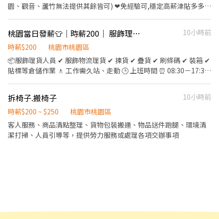
行製造現場的產品組裝、檢驗、包裝出貨等作業 ●應徵方式：預約
段任選) 午班時薪:15:00~19:00 晚班時薪:1730~2130、
1樓 【智取店需有交通工具， 一天需跑3~5間門市】 ※目前只缺長
度】：固定休周日 ☑【工作條件】：久站、一到六都要加班 ☑【用
區平東路59號1樓(缺早) ✅平鎮湧安店 平鎮區湧安路1號1樓(缺早、
園、觀音、蘆竹無法提供其餘皆可) ❤免經驗可,穩定高薪津貼多多
時薪:1730~2130、1800~2200、1830~2230(晚班3個時段任選) 夜
填寫資料 #週休二日 #日領 #週領 ✅無經驗可 ✅提供配合指定銀行即
1800~2200、1830~2230(晚班3個時段任選) 夜班時薪:23:30–03:30
期為主喔~ -以上地址皆可應徵- ❤️❤️獨家福利，名額有限＿為您找
餐制度】：60/餐 (中午用餐60分鐘、上下午間休0-10分鐘)，加班休
晚) ✅平鎮南京店 平鎮區南京路125巷62號1樓(缺早、晚) ✅桃園永
❤PCB全球電子供應鏈 不怕沒訂單,穩定職缺! ❤久任獎金領好領滿
班時薪:23:30–03:30 全天班時薪 : 0700-1330 & 1730-2400，兩頭
可免薪轉手續費 ==============『預約報名面試』
全天班時薪 : 0700-1330 & 1730-2400，兩頭班 【工-作-地-點】 桃
到最符合需求的天使職缺。❤️❤️
半小時 ☑【發薪制度】：次月10號發薪(可週借支/現金) ▃▃▃▼
安店 桃園區永安路290號1樓(缺早、晚) ✅桃園宏昌店 桃園區宏昌五
加碼65K直接入袋！ 不只穩定上班，還有超有感獎金等你拿！ 久任
班 【工-作-地-點】 桃園正光 - 智取店 桃園市桃園區正光路178號1
============= ＊免費洽詢＊ ☎️： 鄭小姐，@498yhmgz 直接加
園大業 - 智取店 桃園市桃園區大業路一段400號1樓 ❤️❤️名額有限＿
桃園當日發薪👕｜時薪200｜ 服飾理貨人員｜固定日班｜可不加班☀️
10小時前
享有福利 ▼▃▃▃ 1.員工制服 2.保險福利：勞保、健保、團保、勞
街26號1樓(缺早、晚) ✅桃園民有店 桃園區民有三街425號1樓(缺
＋介紹獎金最高共領 65,000 元！ 獎金發放方式： ✅ 第1個月：
樓 桃園長春 - 智取店 桃園市桃園區長春路8巷1號1樓 桃園忠義 - 智
截圖詢問最快
為您找到最符合需求的天使職缺。❤️❤️
退6％
早、晚) ✅桃園中埔店 桃園區中埔一街105號1樓(缺早、晚) ✅桃園國
20,000 元 ✅ 第2個月：20,000 元 ✅ 第3個月：10,000 元 ✅ 第4～6
時薪$200
桃園市桃園區
取店 桃園市桃園區大業路一段45號1樓 桃園慈德 - 智取店 桃園市桃
強店 桃園區國強一街420號1樓(缺晚) ✅新屋中山店 新屋區中山路
個月：每月 5,000 元 ❤工作地點:桃園市大園區大園工業區中山北路
園區慈德街9號1樓 桃園健行 - 智取店 桃園市桃園區健行路52號1樓
📦服飾理貨人員 ✔ 服飾物流理貨 ✔ 揀貨 ✔ 疊貨 ✔ 刷條碼 ✔ 裝箱 ✔
339號1樓(缺早、晚) ✅楊梅四維店 楊梅區四維路48號1樓(缺早) ✅
275 【上班時間】 日班8:00～20:00 夜班20:00～8:00 四休二制 【薪
桃園吉昌 - 智取店 桃園市桃園區吉昌街86號1樓 桃園民安 - 智取店
貼標等倉儲作業 🚶 工作需久站、走動 🕒 上班時間 ⏰ 08:30－17:30
楊梅三民店 楊梅區三民路47號1樓(缺早、晚、月) ✅楊梅青山店 楊
資結構】 ✔月休十天:日班約40335起，夜班薪44912起 ✔月休八天:
桃園市桃園區民安路124號1樓 桃園大業 - 智取店 桃園市桃園區大業
✅ 可不加班 💰 薪資 💵 時薪 $200／H 💳 當日發薪💳 📍 工作地點 桃
梅區青山一街213號1樓(缺早) ✅楊梅瑞梅店 楊梅區瑞梅街188號1樓
日班約45159起，夜班薪50168起 ✔月休六天:日班約49983起，夜
路一段400號1樓 桃園市圖 - 智取店 桃園市桃園區同安街455巷1弄
園市桃園區鹽務路 🍱 伙食 🥢 自理（廠區可代訂餐，現金付款） 📩
(缺早) ✅楊梅萬大店 楊梅區萬大路75號1樓(缺早、午) ✅龜山光峯店
拆椅子.搬椅子
10小時前
班薪55424起 ✔加班另計 (休假日加班雙倍計薪)(依照實際上班時數
28號1樓 桃園莊二 - 智取店 桃園市桃園區莊敬路二段41號1樓 桃園
【立即應徵】 有興趣歡迎透過平台投遞履歷或站內私訊洽詢 應徵時
龜山區光峯路192號1樓(缺早) ✅龜山文化二店 龜山區文化七路61號
計算) ✔計算參考:日班若休假日加班:約2412(天)/夜班若休假日加班:
龍鳳 - 智取店 桃園市桃園區國強七街66號1樓 桃園龍城 - 智取店 桃
請註明：【應徵服飾理貨人員】
時薪$200 ~ $250
桃園市桃園區
1樓(缺早、晚) ✅龜山文化店 龜山區文化二路34巷14弄21號1樓(缺
約2628(天) 【休息時間】 休息:上下午各一次,每次20分鐘 (視單位安
園市桃園區龍城二街56號1樓 桃園宏平 - 智取店 桃園市桃園區宏昌
客人服務、商品清點整理、貨物包裝搬運、物品送件跑腿、環境清
早、晚) ✅龜山文學店 龜山區文學路228號1樓(缺早、晚) ✅蘆竹大竹
排) 用餐上下午各一次,每次40分鐘 (視單位安排) 【工作內容】 印刷
十二街88號1樓 桃園桃德 - 智取店 桃園市桃園區桃德路43號1樓 桃
潔打掃、人員引導等，提供勞力服務或處理各項交辦事項
店 蘆竹區大竹路361號1樓(缺早、晚) ✅蘆竹南順店 蘆竹區南順四街
電路板機台操作、組裝、包裝、測試檢驗作業 【轉正後福利】 福利
園慈文二 - 智取店 桃園市桃園區慈文路528號1樓 桃園大有店 桃園
8號1樓(缺早、晚) ✅觀音大觀店 觀音區大觀路二段257之1號1樓(缺
制度 ✓年終獎金近三年(2024-2026)平均每年發放8.5個月 ✓三節、
市桃園區大有路157號1、2樓 桃園永安二 - 智取店 桃園市桃園區永
早、晚、假日)
生日禮券 ✓介紹獎金 ✓績效獎金 ✓員工提案獎金 ✓免費宿舍、停車場
安北路503號1樓 桃園朝陽 - 智取店 桃園市桃園區朝陽街3號1樓 桃
✓免費員工餐廳 ❤️快速加入賴找【康彼斯LuLu】❤️ 或手動複製加
園三民 - 智取店 桃園市桃園區三民路三段114號1樓 桃園蓮埔店 桃
入：https://lin.ee/ulMdEwY ►投遞人數眾多!先複製網址完成履
園市桃園區蓮埔街195號1樓 桃園自強 - 智取店 桃園市桃園區自強路
歷，優先推薦安排！ https://reurl.cc/QVDKEo 填寫完請主動加入
6號1樓 桃園中正 - 智取店 桃園市桃園區中正五街280號1樓 桃園桃
我賴 主動告知最快速喔 ! ►ID：@498emfwo加入後麻煩留言【 本
鶯二店 桃園市桃園區桃鶯路230-1號1樓 桃園慈文店 桃園市桃園區
名 +電話+詢問的職缺名稱】 ✨本公司求職完全免費，放心使用哦✨
慈文路123號1樓 桃園中山二 - 智取店 桃園市桃園區中山路1048號1