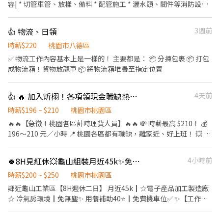
容| * 切管車管、放樣、備料 * 配管施工 * 灑水頭、閥件等消防設備
安裝 薪資待遇 學徒：$1,800/日 半技：$2,200起/日 技師：$2,800
起/日 （按技術調整、加班另計） |我們要找的人| * 肯學、肯做，無
👍 物流、日領
3週前
經驗可 有經驗者優先、能獨立作業者加分 * 配合工地作業與安全規
範 |福利| * 勞健保、三節禮金、團保、年終獎金、生日禮金、工作
時薪$220
桃園市八德區
獎金、涼水 * 團隊氣氛好 |工作地點| 桃園地區為主，公司有公務車
✅ 物流工作內容基本上是一樣的！ 主要都是： 📦 分揀包裹 📦 打包
有興趣請私訊或電話詳談 聯絡人：趙先生 0987-421-130
成物流箱！貨物放龍車 📦 將物流箱堆疊至指定位置
👍 🔥 加入炘栩！各項領現金職缺熱烈招募中！🔥
4天前
時薪$196 ~ $210
桃園市桃園區
🔥🔥【急徵！桃園各區計時理貨人員】🔥🔥 💸 時薪最高 $210！ 💰
196～210 元／小時 📍 桃園各區都有職缺，離家近、好上班！ 💥 想
賺錢，就趁現在！ ✔ 無經驗可，專人教學 ✔ 可長期／可兼職 ✔ 學
生、二度就業、待業中都歡迎 ✔ 工作穩定，天天都有機會排班 📦
🍀8H見紅休💥龜山組裝月近45k✨️免學經歷⚡️餐費補助40🍙機車位✅免無塵👍可周領
4小時前
【工作內容】 ✅ 理貨 ✅ 貨物分類 ✅ 商品整理 ✅ 出貨作業 🕒【上班
時間】 🌆 中班｜16:00 ～ 貨量結束 🌙 夜班｜00:30 ～ 貨量結束 💯
時薪$200 ~ $250
桃園市桃園區
想找一份穩定又好賺的工作嗎？ 💯 不用經驗，只要肯做，就有機會
鄰近龜山工業區【8H週休二日】 月近45k┃☆電子產品加工製造廠
穩定安排班別！ 📲 立即加入官方賴：@XINXU 📩 私訊留下： ✔ 姓
☆ 冷氣房環境┃免無塵✨ 用餐補助40⭐┃免費機車位✅ ✨【工作優
名 ✔ 電話 ✔ 想工作地區 ⚡ 專人快速回覆，符合資格即可安排上班！
勢】✨ ✔️ 固定班別⇒時間固定免輪班！ ✔️ 冷氣房⇒涼爽舒適的共工
🚨 名額有限，額滿即停止招募！ 別等工作找你，現在就加入炘栩團
作環境～ ✔️ 供餐補助⇒一餐補助40揪甘心！ ✔️ 可周領⇒周領最高