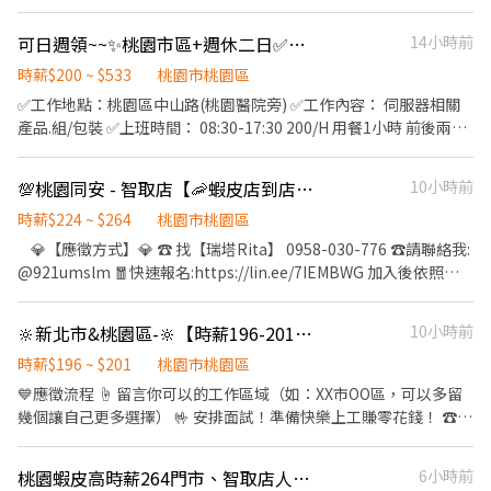
中壢區中正路四段127號1樓(缺早、夜) ⚡中壢健行 - 智取店 中壢區
電話/找陳先生應徵/ 機車外送 ✎快速詢問：陳先生 0906666275
534 +60/H 2.00 = 400 +60/H #週休二日 #日領 #週領 ✅無經驗可 ---
入，都非常適合。 ⠀ 【應徵條件】 ・需具備合法有效汽機車駕照 ・
健行路218號1樓(缺早、晚) ⚡中壢榮安 - 智取店 中壢區榮安十三街
𖥔𖥔𖥔工作薪資𖥔𖥔𖥔 🎁只要自己有機車錢錢大把大把進口袋🎁 按件
--------------------------------------------------- *插播附近職缺
可日週領~~✨桃園市區+週休二日✅⭐伺服器外殼組裝 ⭕可日領⭐快速安排⭕
14小時前
平時有開車習慣，熟悉基本道路駕駛 ・能操作手機 App 與導航軟體
252號1樓(缺晚、夜) ⚡中壢元化 - 智取店 中壢區元化路103號1樓(缺
計酬 多勞多得 實際依個人狀況為準 🥉隨便送的 4～6萬 🥈乖乖送的
＼龜山醫美材料大廠／ ❣️天天領薪：日班日領1600元。夜班日領
・無需代駕經驗，學生、上班族、退休人士皆可 ・三個月內核發的
早、晚) ⚡中壢華美 - 智取店 中壢區華美三路357號1樓(缺早、晚) ⚡
6～8 萬 🥇努力送的 8～18萬 𖥔𖥔𖥔工作內容𖥔𖥔𖥔 ✅依系統指派進行
時薪$200 ~ $533
桃園市桃園區
1800元 (若有剩餘薪資統一發薪日領) ❇️工作地點：桃園市龜山區建
良民證(全部期間)&無肇事紀錄證明 ・中國信託帳戶(數位戶可)
平鎮南豐 - 智取店 平鎮區南豐路194號1樓(缺早、晚、假日早、假日
配送 ✅路線清楚、操作簡單，新手可上手 ✅熟悉後配送速度快、收
✅工作地點：桃園區中山路(桃園醫院旁) ✅工作內容： 伺服器相關
國東路XX號 ✴️工作時間： 庫房：日08:00~19:20、小夜班
━━━━━━━━━━━━━━━━━━ ⠀ 【加入費用】 購買制服
晚) ⚡平鎮廣德 - 智取店 平鎮區廣德街238巷24號1樓(缺早、晚、假
入更穩定 𖥔𖥔𖥔工作時段 / 排班方式𖥔𖥔𖥔 ⚡配送時間 08:00-17:00 ⚡
產品.組/包裝 ✅上班時間： 08:30-17:30 200/H 用餐1小時 前後兩段
18:00~22:00 操機：日08:00~20:00，夜20:00~08:00。 ❇️休息時
／無任何開通費、入會費、月費 ⠀ 【加入流程】 ① 參加說明會（含
日早、假日晚) ⚡平鎮龍南 - 智取店 平鎮區龍南路150之1號1樓(缺
一週可配合 5 天（含）以上 (假日可配合佳) ⚡公司提供三輪機車
休息時間各10分鐘 餐點免費供應⭕ ✨休假：週休二日 (固定班 / 配
間：依各單位不同，有上下間休跟午餐時間（歡迎詢問） ✴️休假制
面試與資料繳交，文件申請中者可先來） ② 實習培訓與考核 ③ 購
早、晚、夜) ⚡平鎮文心 - 智取店 平鎮區文心路112號1樓(缺早、
合加班) 每月15日發薪 ----------------------------------------------
度：週休二日、排休 ⭐️薪資結構：日班210/H 、小夜班225/H、夜班
買制服、辦理入隊，最快當晚上線 中秋連假將至，年底尾牙、春酒
晚、夜、假日早、假日晚) ⚡平鎮延平 - 智取店 平鎮區延平路二段26
💯桃園同安 - 智取店【🦐蝦皮店到店_智取店_門市人員】高時薪💖優質小夥伴💖TT
10小時前
📩名額有限，歡迎截圖私訊報名 ❤️職缺有限，快速應徵請加我立馬
240/H ( 加班費依勞基法計算 ) ❤️職缺內容： ✔️隱眼"庫房"技術員：
旺季接踵而來，現在加入正好卡位，越早熟悉流程旺季越好賺。
號1樓(缺早、晚、夜、假日早、假日晚) ⚡平鎮新富 - 智取店 平鎮區
安排❤️ 賴 I D : @342hxecx (要加@喔!!!) 優質-洪小姐 方便讓我為你
時薪$224 ~ $264
桃園市桃園區
(~12/31 只缺日班) 1.產品包裝、撿貨、備貨。不需穿無塵衣。 2.
━━━━━━━━━━━━━━━━━━ ⠀ 【說明會場次/須先報
新富二街50號1樓(缺早、晚、假日早、假日晚) ⚡桃園守法 - 智取店
馬上安排唷🌸
其他主管交辦事項。 ✔️隱眼"操機"技術員：(長期 日夜都缺) 1.自動
💎【應徵方式】💎 ☎️ 找【瑞塔Rita】 0958-030-776 ☎️請聯絡我:
名】 📌 白天固定場次｜每週四 14:00–16:00 ・桃園市中壢區培英
桃園區守法路21號1樓(缺午、晚) ⚡桃園民安 - 智取店 桃園區民安路
化生產操作、生產報表紀錄與6S日常紀錄、需著全套無塵衣。 2.產
@921umslm 🧧快速報名:https://lin.ee/7IEMBWG 加入後依照指
路169號(台灣大車隊-桃園分公司) ⠀ 📌 晚上固定場次｜每週三
124號1樓(缺早、晚) ⚡桃園大業 - 智取店 桃園區大業路一段400號1
品外觀檢測與量測、配合主管交辦相關作業事項。 ⚠️夜班需日間受
示提供基本資料⭐優先安排 ➖➖➖➖➖➖➖➖➖➖➖➖➖➖➖➖ 【智取店】
19:00–21:00 ・新北市三重區重新路五段609巷10號8樓之3 (湯城園
樓(缺早、晚、假日早、假日晚) ⚡桃園龍城 - 智取店 桃園區龍城二街
訓（依個人學習狀況下夜） ✅日領周領 ✅提供免費停車場 ( 機車有
(時薪為196+8交通津貼=204)桃園區$224 ❤部分區域津貼不同可額
區) ━━━━━━━━━━━━━━━━━━ 💬 想了解更多細節？
56號1樓(缺早、晚) ⚡桃園朝陽 - 智取店 桃園區朝陽街3號1樓(缺早)
🔆新北市&桃園區-🔆【時薪196-201】徵加油員✅錄取率高✅免經驗✅工作簡單
10小時前
位置/汽車目前額滿 ) ✅提供團膳/快餐（人員需負擔約25-55元 剩餘
外詢問~ ▶早班：
加官方帳號，小編線上為你解答 👉 https://lin.ee/WrEcMQq 📝官
⚡桃園桃鶯 - 智取店 桃園區桃鶯路125號1樓(缺早) ⚡桃園同安 - 智取
公司補助 每月月結刷卡） ✅提供配合指定銀行即可免薪轉手續費 ●
07:00~12:00/07:30~12:30/08:00~13:00/08:30~13:30(彈性排班) ▶
時薪$196 ~ $201
桃園市桃園區
網資訊 👉 https://www.55688dd.net
店 桃園區同安街336巷77號1樓(缺早、晚、假日早、假日晚) ⚡桃園
應徵方式：線上履歷即可 ＊免費洽詢＊ ☎️： 鄭小姐，@498yhmgz
午班：15:00~19:00 ▶晚班：
寶慶 - 智取店 桃園區寶慶路296號1樓(缺早、晚、假日早、假日晚)
💙應徵流程 ☝️ 留言你可以的工作區域（如：XX市OO區，可以多留
直接加截圖詢問最快 -----------------------------------------------
17:30~21:30/18:00~22:00/18:30~22:30 【晚班津貼另加 $20/H) ▶
⚡桃園春日 - 智取店 桃園區春日路1171號1樓(缺早、假日早、假日
幾個讓自己更多選擇） 🤟 安排面試！準備快樂上工賺零花錢！ ☎️
------- *插播附近職缺 蘆竹｜超簡單組包裝｜免費供餐+停車場｜無
雙頭班：0700-1330 & 1730-0000(全天班) 實際排班補充：(實際排
晚) ⚡桃園祥七 - 智取店 桃園區天祥七街30號1樓(缺夜) ⚡桃園自強 -
找【瑞塔】 ➡ 0958-030-776 1️⃣點選【立即應徵】我會速度回覆
經驗可 💡 冷氣房 💡 工作簡單好上手 💡 無經驗可 💡 免費供餐 💡 免
班依區經理安排為主) 上午 : 7:00-8:30之間到班 , 2-5小時 晚上 :
智取店 桃園區自強路6號1樓(缺夜) ⚡桃園安東 - 智取店 桃園區安東
你！ 2️⃣請聯絡我: @921umslm 3️⃣ 🅻🅸🅽🅴快速報名：
費汽機車停車場 🕗 班別與薪資 🔸早班｜08:30~17:30｜$200/H ▸ 中
桃園蝦皮高時薪264門市、智取店人員/書審/無經驗可/學生可-KO
6小時前
17:30-18:30之間到班 , 2-6小時 ⚠(智取店需有機車) ----------------
街13號1樓(缺夜) ⚡桃園正康 - 智取店 桃園區正康一街216號1樓(缺
https://lin.ee/7IEMBWG 4️⃣留言「姓名＋電話＋截圖職缺」就能聯