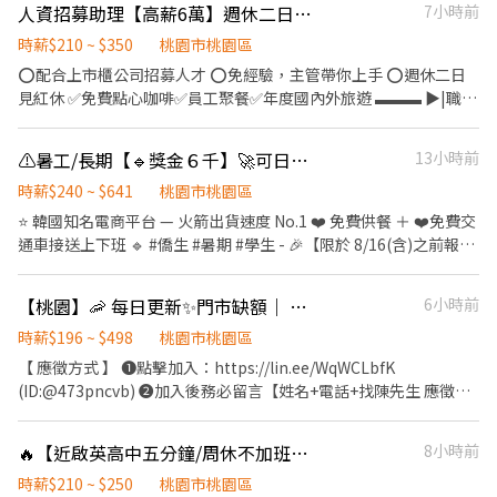
人資招募助理【高薪6萬】週休二日✔️獎金領不完✔️國內外旅遊✔️提供免費點心
7小時前
隊，一起賺錢！
5000 ✔️ 免費機車位⇒通勤無憂 免煩惱～ ⋯⋯⋯⋯⋯⋯⋯【職缺內
容】⋯⋯⋯⋯⋯⋯⋯⋯ ☆電子產品加工製造廠☆ 【工作地點】桃園
時薪$210 ~ $350
桃園市桃園區
市桃園區興華路(近龜山工業區) 【工作內容】電子產品加工組包
⭕️配合上市櫃公司招募人才 ⭕️免經驗，主管帶你上手 ⭕️週休二日
裝、操機、品管、流動線 【休假制度】週休二日 ⋯⋯⋯【上班時
見紅休 ✅免費點心咖啡✅員工聚餐✅年度國內外旅遊 ▬▬▬ ▶|職缺
段】⋯⋯⋯ 早班 ▶️ 08:00-17:00 月約⇒$35,000起~加班可達45k
說明|◀ ▬▬▬ ➡️工作地點：桃園市桃園區德華街32號 ➡️上班時
【休息時間】第一餐40分鐘➕第二餐30分鐘➕上下午間休各10分鐘
間：08:30~17:30 ➡️休息時間：用餐70分鐘，上下間休10分鐘 ➡️休
⚠️暑工/長期【🔹獎金６千】🚀可日領１５００🎁時薪260🍗免費供餐🚗免費交通車
13小時前
(依部門規定) •┈┈┈┈┈┈୨୧┈┈┈┈┈┈• 【薪資發放】每月5
假制度：週休二日(休六、日) ➡️工作內容： (1)招募相關流程(電話
號 ⋯⋯⋯⋯⋯⋯⋯【福利制度】⋯⋯⋯⋯⋯⋯⋯⋯ ✅享勞保、健
說明職務、安排面試) (2)線上官方網站回覆問題 (3)求職平台刊登職
時薪$240 ~ $641
桃園市桃園區
保、勞退6%、團保 ✅任職滿三個月享三節禮品或禮金
缺上架 (4)員工問題處理/關係維護 (5)每月招募績效達成 (6)主管交
⭐ 韓國知名電商平台 — 火箭出貨速度 No.1 ❤️‍ 免費供餐 ＋ ❤️‍免費交
⋯⋯⋯⋯⋯⋯⋯【立即了解】⋯⋯⋯⋯⋯⋯⋯⋯ 免收仲介費❌不抽
代事項處理 ✔️薪資待遇:➞時薪$210 起薪$36,960～ ✔️過培訓期起薪
通車接送上下班 🔹 #僑生 #暑期 #學生 - 🎉【限於 8/16(含)之前報
成薪資❌立即預約面試✅️ ✉︎詢問工作➕官方ʟɪɴᴇ好友【@866vpthy】
含獎金月賺6萬 ✅完整教育訓練 ✅升遷及獎金透明化 ✅辦公區播放
名，並於 8/31(含)前成功入職】 ✔️ TAO5晚班最高領 $6,000 ✔️
(記得加@ 找賴’s) 也可點選網址快速加入
音樂，提供咖啡零食點心 ✅不定時聚餐、國內外員工旅遊 ✅享生日
TAO5晚班每小時+20元 🔹立即報名 👉 https://lin.ee/9v2okLQ - 💰
⇒https://lin.ee/Q2q32nRH ～加入後務必傳個貼圖 我才能看到喔
【桃園】🦐 每日更新✨門市缺額｜ 蝦皮智取/門市🔎 自選門店⚡快速報到
6小時前
禮金、三節禮品(金)、績效/報到獎金等 ✅勞健保、勞退、年終獎
領薪超靈活 💵 日領 💵 週領 - 🕒 上班時間 / 薪資 【日班0800-
～
金、年度特休 ▬▬▬ ▶｜快速應徵｜◀ ▬▬▬ 【加好友報名】
1700】(8H) ➡️$210/H 月收43,760~61,000 【晚班1800-0300】
時薪$196 ~ $498
桃園市桃園區
@718dcrid 周小姊立即回覆 【點擊快速✚好友】
(8H) ➡️$240/H 月收49,040~67,000 - 🎁 TAO5晚班時薪+20元⚠️時
【 應徵方式 】 ❶點擊加入：https://lin.ee/WqWCLbfK
https://lin.ee/nsf2q2B 【請留下姓名✚電話✚職缺截圖】 【或電
薪260$ 🎁 TAO5晚班再領最高 $6,000 - 🚗免費交通車（大桃園 / 新
(ID:@473pncvb) ❷加入後務必留言【姓名+電話+找陳先生 應徵桃
洽☎】0955028592 周’s 諮詢
竹 / 大台北） 🔺桃園/中壢/內壢/平鎮/龍潭 🔺八德/楊梅/大溪/新屋/
園蝦皮門市(或職缺截圖)】 ⚠️面試、應徵請線上預約，勿直接跑門
觀音 🔺淡水/八里/林口/新莊/泰山 🔺新竹東區/湖口/新豐 - 📍 廠區任
店唷! --------------------------- 【⚡智取店(無人店)⚡】 ✦工作薪資
🔥【近啟英高中五分鐘/周休不加班近37K】知名外商廠🔥免經驗｜免無塵衣｜週休六日｜冷氣廠房｜供餐吃飽飽 #LL-186
8小時前
選 TAO1：桃園大園區建國路(近機場) TAO3：桃園大園區中山南路
$204-259/hr+(晚班獎金 20 /夜班獎金 40) ✦工作內容-不需顧客服
(近大園市區) TAO5：觀音區寶倉街（桃科） ✔️ 5倉晚班專案津貼最
務 1.包裹搬運、理貨(搬物流箱10~15公斤不等) 2.維持門市作業區環
時薪$210 ~ $250
桃園市桃園區