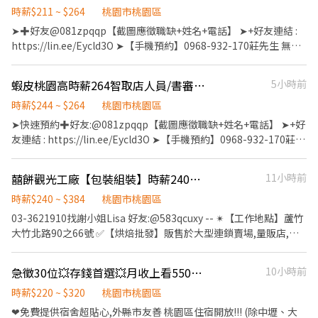
午用餐1H（免費供餐） 📅 休假制度 週休六日見紅休 📍 工作地點 桃
------------------------------------------------ ▶夜班時段：23:30
夜) ⚡新屋永安 - 智取店 新屋區中山西路三段65號1樓(缺早) ⚡新屋中
繫上～ 別害羞❌別害怕❌找工作聯繫我⭕
時薪$211 ~ $264
桃園市桃園區
園市蘆竹區長興路二段ＸＸ號 💼 工作內容超簡單 塑膠修毛邊、擦拭
–03:30（跨日夜班），實際上班時間依門市安排為主。 • 跑點範
華 - 智取店 新屋區中華路225號1樓(缺早、夜) ⚡楊梅成功 - 智取店
➖➖➖➖➖➖➖➖➖➖➖➖➖➖➖➖ ✨【工作地點】✨ ✦桃園經國路站-桃
➤✚好友@081zpqqp【截圖應徵職缺+姓名+電話】 ➤+好友連結 :
零件組裝、生產包裝作業 -------------------------------------------
圍：工作型態為每日跑點約3–10家門市，跑點距離約16km內。 ---
楊梅區成功路19號1樓(缺早、晚、夜、假日早、假日晚) ⚡楊梅中山
園市桃園區經國路 ✦ 平鎮站-桃園市平鎮區金陵路五段 ✦中興站-桃
https://lin.ee/Eycld3O ➤【手機預約】0968-932-170莊先生 無經
----------- *插播附近職缺 ＼龜山區頂湖塑膠製造大廠／ ⭕天天領
--------------------------------------------------
- 智取店 楊梅區中山路152號1樓(缺早、晚、假日早、假日晚) ⚡楊梅
園市平鎮區中興路平鎮段 ✦八德站-桃園市八德區廣福路 【新北區】
驗、學生歡迎加、書審免二試錄取率高 更歡迎對零售業門市有興趣
薪：日領1500元 ( 若有剩餘薪資統一再發薪日發 ) 🚩工作地點：桃
✨✨✨✨✨✨✨✨✨✨✨✨✨✨✨✨✨✨✨✨✨✨ 📍 智取店 薪資待遇: 智
中興 - 智取店 楊梅區中興路80巷22號1樓(缺早、晚、假日早、假日
✦土城中央路站-新北市土城區中央路三段 ✦南海站-新北市三芝區
的您加入，未來我們將依表現、績效能力另行提供儲備訓練 ✈ 門市
園市龜山區頂湖二街XX號 ⏰工作時間：08:20~17:00 💦休息時間：
取店薪資為$196+20區域津貼+8交通津貼=$224 應徵晚班時段每小
蝦皮桃園高時薪264智取店人員/書審免二試/無經驗可/學生兼職可-KO
5小時前
晚) ⚡楊梅楊新 - 智取店 楊梅區楊新北路269-5號1樓(缺早、晚、
北海路二段 ▼ 工作重點▼ ⚡顧客汽機車協助加油 ⚡銷售售副產品(如
人員薪資待遇 : 全-月30000元起 / 兼職-時211元 ✈ 無人智取店人員
10:00~15:00間休10分、午休30分 💰️薪資結構：205/H 📢主要產
時多20晚班津貼 應徵夜班時段每小時多40晚班津貼
夜、假日早、假日晚) ⚡龜山萬壽三 - 智取店 龜山區萬壽路一段231
油精或其他車用品-無業績壓力) ⚡輪流支援汽車洗車(洗車服務) ▼
薪資待遇 : 兼職-(早、午、全天班)時:224元、晚班時:244(含晚班獎
時薪$244 ~ $264
桃園市桃園區
品：塑膠製品製造 📢職缺內容：（久坐居多） ▲組裝.貼膜.灌膠~作
✨✨✨✨✨✨✨✨✨✨✨✨✨✨✨✨✨✨✨✨✨✨ 📍 工作內容：門市營
號1樓(缺早、晚) ⚡龜山山鶯 - 智取店 龜山區山鶯路135號1樓(缺早)
時間薪水▼ ⏰早 班：07：00~15：00 ⏰中 班：15：00~23：00
金20/H)、夜班時:264(含夜班獎金40/H) ✈ 休假福利 : 排休制 門市人
業區產品目檢、排盤、剪料骨等作業。 產線產品目檢、剪料骨、顧
➤快速預約✚好友:@081zpqqp【截圖應徵職缺+姓名+電話】 ➤+好
運、維護 / 包裹收寄、搬運、盤點、理貨 / 商品銷售、上架排面、進
⚡龜山長慶 - 智取店 龜山區長慶三街40號(缺早、晚、假日早、假日
⏰中班長期工讀：14~18、15~19時段 ⏰晚班長期工讀：(17或18時
員工作內容如下： 1. 協助區經理執行門市營運、維護 2. 負責包裹收
機台埋射等作業。 產品組裝及包裝~填寫產能表單。 ⚠️需可接受
友連結 : https://lin.ee/Eycld3O ➤【手機預約】0968-932-170莊先
貨、補貨 / 環境整潔、門市支援/顧客接待、收銀結帳 / 📍休假制度-
晚) ⚡蘆竹大有 - 寄件店 蘆竹區大有街25號1樓(缺早、午、晚) ⚡蘆竹
段)~23：00 ⏰大夜班：23：00~07：00 ✅時薪制：$ 196/時 (大夜
寄、搬運、盤點、理貨等 3. 負責商品銷售、上架排面、進貨、補貨
１、２廠之間調動 ＜1廠＞ 桃園市龜山區頂湖路XX號 ＜2廠＞ 桃園
生 無經驗、學生歡迎加、書審免二試錄取率高 更歡迎對零售業門市
排休制 -一周排班2-4天(假日需可配合排班) ------------------------
南興 - 寄件店 蘆竹區南山路二段470巷15號1樓(缺早、午、晚) ⚡蘆
班津貼+5) ☑️【休假制度】：排休制
4. 提供顧客接待、收銀結帳等服務 5. 維持門市作業區環境、清潔維
市龜山區頂湖二街XX號 #勞保 #健保 #週休二日 #日領 #週領 ✅無經
有興趣的您加入，未來我們將依表現、績效能力另行提供儲備訓練
---------------------------------------------------------------------
竹南六 - 寄件店 蘆竹區南山路一段418號1、2樓(缺午) ⚡蘆竹洛陽 -
囍餅觀光工廠【包裝組裝】時薪240，周休二日
11小時前
護作業 6. 配合調店、門市支援 智取店人員工作內容如下： 1. 協助門
驗可 ✅著半套無塵衣、帽、拖鞋。 ✅提供配合指定銀行即可免薪轉
✈ 無人智取店人員薪資待遇 : 兼職-(早、午、全天班)時:224元、晚
------------ 🎯🎯🎯【工-作-地-點】🎯🎯🎯 ❤️【桃園區】❤️ 桃園民
智取店 蘆竹區中正路203號1樓(缺早、晚) ⚡蘆竹上竹 - 智取店 蘆竹
市營運：包裹收寄、搬運、盤點、理貨、上架等 2. 維持門市作業區
手續費 ●應徵方式：預約填寫資料 ---------------------------------
班時:244(含晚班獎金20/H)、夜班時:264(含夜班獎金40/H) ✈ 休假 :
時薪$240 ~ $384
桃園市桃園區
安 - 桃園市桃園區民安路124號1樓 桃園大業 - 桃園市桃園區大業
區大竹路488號1樓(缺早、晚、假日晚) ⚡蘆竹福祿 - 智取店 蘆竹區
環境、清潔維護作業 3. 智取店為無人商店，有跑點需求(少數區域除
--------------------- *插播附近職缺 ＼龜山區頂湖金屬大廠／ ⭕天
排休制 智取店人員工作內容如下： 1. 協助門市營運：包裹收寄、搬
路一段400號1樓 桃園龍城- 桃園市桃園區龍城二街56號1樓 桃園同
03-3621910找謝小姐Lisa 好友:@583qcuxy -- ✴【工作地點】蘆竹
福祿一街52號地下一樓(缺早、晚、假日早、假日晚) ⚡蘆竹長興 - 智
外) 早班、午班、全班兼職人員每日工作門店會分在3-5間門市排班
天領薪：日班日領1450元、夜班日領1650元 ( 若有剩餘薪資統一再
運、盤點、理貨、上架等 2. 維持門市作業區環境、清潔維護作業 3.
安- 桃園市桃園區同安街336巷77號1樓 桃園永安店-桃園市桃園區
大竹北路90之66號 ✅【烘焙批發】販售於大型連鎖賣場,量販店,超
取店 蘆竹區長興路一段8號1樓(缺夜) ⚡觀音新生 - 智取店 觀音區新
晚班兼職人員每日工作門店會分在2-3間門市排班 4. 須配合蝦皮店
發薪日發 ) 🚩工作地點：桃園市龜山區頂湖一街X號 ⏰工作時間：日
智取店為無人商店，有跑點需求(少數區域除外) 早、午班、全天班
永安路290號1樓 桃園宏昌店-桃園市桃園區宏昌五街26號1樓 桃園
市及連鎖咖啡廳 ✅【工作優勢】免學歷、無經驗可、提供制服、固
生路1545號1樓(缺早、晚、夜) ✅大園菓林店 大園區菓林路145號1
到店工作內容調整 5. 偶爾須配合鄰近有人店門市支援 門市人員上班
08:00~17:10、夜20:00~05:10 （免日訓直下夜） 💦休息時間：日
兼職人員每日工作門店會分在3-5間門市排班 晚班兼職人員每日工
寶慶店- 桃園市桃園區寶慶路296號1樓 桃園民有店- 桃園市桃園區
定班、汽機車位 ✅【日班急徵】短期9月中 ▃▃▃▼ 時間薪水
樓(缺早、假日) ✅大園新興店 大園區新興路139號1樓(缺假日) ✅中
時間 : 早班:全11:00-19:30、兼職10:30-17:00、11:00-17:30 午班:兼
急徵30位💥存錢首選💥月收上看55000【再加碼久任獎金65K賺飽飽】宿舍免費
10小時前
12:00~12:50、夜00:00~00:50、上下間休各10分鐘 💰️薪資結構：日
作門店會分在2-3間門市排班 4. 須配合蝦皮店到店工作內容調整 5.
民有三街425號1樓 桃園中埔店- 桃園市桃園區中埔一街105號1樓 桃
▼▃▃▃ ️【薪水】：正常出勤，時薪$230 +獎金10/時 ➜ 可領
壢松勇店 中壢區松勇路198號1樓(缺晚) ✅中壢莊敬店 中壢區莊敬路
職15:00~19:00 晚班:全14:15-22:45、兼職16:15-22:45、18:45-
班221/H、夜班256/H，當月全勤再加1000獎金！ 📢主要產品：電
偶爾須配合鄰近有人店門市支援 智取店上班時間: 早班時
園莊敬店- 桃園市桃園區莊敬路一段320號1樓 桃園國強店- 桃園市
【✔$42,240】起 ➜ 常態加班可領6萬起 ▃▃▃▼ 重點介紹
時薪$220 ~ $320
桃園市桃園區
838巷1號1樓(缺晚) ✅中壢民族店 中壢區民族路五段88號1樓(缺晚)
22:45 智取店上班時間: 早班時薪:07:00~12:00、0730-1230、0800-
腦週邊或金屬製品的銑床加工 📢職缺內容：產線機器、設備操作 進
薪:07:00~12:00、0730-1230、0800-1300、0830-1330(早班4個時
桃園區國強一街420號1樓 桃園春日店- 桃園市桃園區春日路1171號
▼▃▃▃ ☑【工作內容】：整形、烤爐、包餡、包裝 ☑【休假制
✅平鎮龍江店 平鎮區龍江路188號1樓(缺早、晚) ✅平鎮平東店 平鎮
❤免費提供宿舍超貼心,外縣市友善 桃園區住宿開放!!! (除中壢、大
1300、0830-1330(早班4個時段任選) 午班時薪:15:00~19:00 晚班