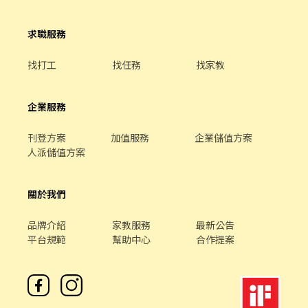
樓 桃園大興店 桃園市桃園區大興路282號1樓 桃園桃鶯店 桃園市桃
園區桃鶯路125號1樓 桃園同安店 桃園市桃園區同安街336巷77號1
求職服務
樓 桃園大仁店 桃園市桃園區大仁路26號1樓 桃園建國店 桃園市桃園
區建國路109號、109-1號1樓 桃園永安店 桃園市桃園區永安路290
號1樓 桃園中華 - 智取店 桃園市桃園區中華路138號1樓 桃園安東 -
找打工
找任務
找家教
智取店 桃園市桃園區安東街13號1樓 桃園介壽 - 智取店 桃園市桃園
區介壽路290號1樓 桃園宏昌店 桃園市桃園區宏昌五街26號1樓 桃園
寶慶 - 智取店 桃園市桃園區寶慶路296號1樓 桃園民有店 桃園市桃
企業服務
園區民有三街425號1樓 桃園鎮撫 - 智取店 桃園市桃園區鎮撫街52號
桃園廈門店 桃園市桃園區廈門街132號 桃園中埔店 桃園市桃園區中
刊登方案
加值服務
企業儲值方案
埔一街105號 桃園莊敬店 桃園市桃園區莊敬路一段320號 桃園國強
人派儲值方案
店 桃園市桃園區國強一街420號 桃園春日 - 智取店 桃園市桃園區春
日路1171號 桃園國際店 桃園市桃園區國際路一段1023號 桃園正康
- 智取店 桃園市桃園區正康一街216號 桃園中山 - 智取店 桃園市桃
關於我們
園區中山路692號 -以上地址皆可應徵- ❤️❤️名額有限＿為您找到最
符合需求的天使職缺。❤️❤️
品牌介紹
家教服務
最新公告
平台規範
幫助中心
合作提案