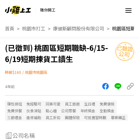
隨你開工
首頁
桃園市打工
康彼斯顧問股份有限公司
桃園區短期職缺-6/15-
6/19短期揀貨工讀生
時薪$160
/
桃園市桃園區
4年前
彈性排班
免經驗可
同事可愛
員工旅遊
生日禮
免費健檢
免費供餐
伙食津貼
點心櫃
公司聚餐
年終獎金
全勤獎金
三節禮金
進修補助
員工折扣
團體保險
可抵實習時數
畢業轉正
公司名稱