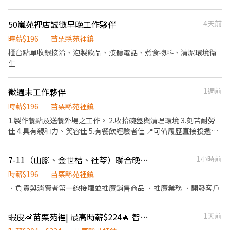
助店主管執行門市營運維護 2.提供顧客收銀結帳作業、顧客諮詢等
服務 3.負責商品排面整理、進貨、補貨等庫存管理作業 4.負責門市
50嵐苑裡店誠徵早晚工作夥伴
4天前
設備與環境清潔以維護商店形象 5.其他店長、副店長交辦事項 排班
制，各班時段： 早班：07:00~15:00 中班：15:00~23:00 夜班：
時薪$196
苗栗縣苑裡鎮
23:00~07:00 (可能依當區需求，支援其他門市) 歡迎對便利商店之工
櫃台點單收銀接洽、泡製飲品、接聽電話、煮食物料、清潔環境衛
作有興趣者， 願接受店舖基礎訓練，未來依表現、績效能力可培訓
生
成為店經理。 聯絡電話：(04)2378-1001#125 聯絡時間：週一至週
五08：30~17：30
徵週末工作夥伴
1週前
時薪$196
苗栗縣苑裡鎮
1.製作餐點及送餐外場之工作。 2.收拾碗盤與清理環境 3.刻苦耐勞
佳 4.具有親和力、笑容佳 5.有餐飲經驗者佳 📍可備履歷直接投遞店
家 📍苗栗縣苑裡鎮建國路47號 📍0928917699楊小姐
7-11（山腳、金世桔、社苓）聯合晚班徵才
1小時前
時薪$196
苗栗縣苑裡鎮
．負責與消費者第一線接觸並推廣銷售商品 ．推廣業務 ．開發客戶
蝦皮🦐苗栗苑裡| 最高時薪$224🔥 智取店 #蝦皮店到店 #免經驗可
1天前