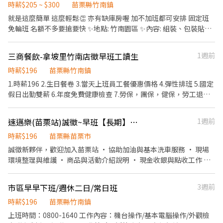
時薪$205 ~ $300
苗栗縣竹南鎮
~*~*~*~*~*~*~*~*~*~*~*~*~*~*~*~*~*~ ❗每一個地區的名額有
就是這麼簡單 這麼輕鬆👏 亦有缺庫房喔 加不加班都可安排 固定班
限!! 請把握機會❗ 🛵・🛵・🛵・🛵・🛵・🛵・🛵・🛵・🛵 🧡心💛動💚
免輪班 名額不多要搶要快 ✨地點: 竹南園區 ✨內容: 組裝、包裝貼標
不💙如💜馬🤎上🖤行🤍動💖
籤 ✨時間: 早班:0800~1700，205/H 中班: 1600～0100，260/H 夜
~*~*~*~*~*~*~*~*~*~*~*~*~*~*~*~*~*~
班: 0000～0900，300/H ✨勞健保 ✨績效獎金/季獎金4000 ✨年終獎
三商餐飲-拿坡里竹南店徵早班工讀生
1週前
金12000 簡單工作環境單純 ✨完整教育訓練(無經驗可) ✨免費停車
✨固定班別 洽詢：0965353862
時薪$196
苗栗縣竹南鎮
1.時薪196 2.生日餐卷 3.當天上班員工餐優惠價格 4.彈性排班 5.國定
假日出勤雙薪 6.年度免費健康檢查 7.勞保，團保，健保，勞工退休
金提撥 8.兼職人員依年度工作時數給予年假時數 9.單純內外場工作
速邁樂(苗栗站)誠徵~早班【長期】♾️時薪制服務員
1週前
時薪$196
苗栗縣苗栗市
誠徵新夥伴，歡迎加入苗栗站 • 協助加油與基本洗車服務 • 現場
環境整理與維護 • 商品與活動介紹說明 • 現金收銀與點收工作 我
們給你的： • 彈性排班，可配合個人時間 • 明確友善的工作指導
不論有無經驗，歡迎第一次嘗試打工的你一起加入~ 早班：0700-
市區早早下班/週休二日/常日班
3週前
1500
時薪$196
苗栗縣竹南鎮
上班時間：0800-1640 工作內容：機台操作/基本電腦操作/外觀檢