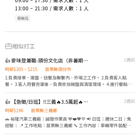
09:00 ~ 17:30 / 需求人數：1 人

13:00 ~ 21:30 / 需求人數：1 人
需輪班
相似打工
👍 麥味登兼職-頭份文化店（非暑期職缺）
1週前
時薪$205 ~ $215
苗栗縣頭份市
1.負責接單、擺盤、送餐及聯繫內、外場之工作。 2.負責客人點
餐。 3.客人用餐完畢後，負責收拾碗盤與清理環境。 4.進行餐點料
理、調製飲料。 5.負責結帳、收銀之工作。 6.依照實務狀況調整職
務。 7.熱情、親切、有耐心佳。 8.每週需可排班三～四天，需配合
👍 【急徵/日班】‼️三義🔥3.5萬起🔥裝配技術員🔥無經驗可🔥週休二日
2週前
假日排班 9.需長期可配合的夥伴，寒暑期勿試
時薪$196
苗栗縣三義鄉
🚗 裕隆汽車三義廠｜誠徵作業員 💙❤️🧡💚 📢 日班｜週休二日｜免
經驗｜ 📍 工作地點：苗栗縣三義鄉 🔧 工作內容：車輛零件裝配作
業 🕗 工作時間：08:00－16:45 📅 休假制度：週一至週五上班，週
休二日，見紅就休 💰 薪資待遇： 32,000～35,000 元 ✅ 應徵資格 •