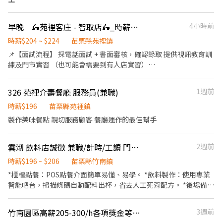
訊息才看到唷！
早晚｜🛵苑裡客庄 - 智取店🛵_時薪人員_蝦皮店到店
4小時前
時薪$204 ~ $224
苗栗縣苑裡鎮
📌【面試流程】 採電話面試 + 書面審核，確認錄取 提供視訊教育訓
練及門市實習 （也可能會需要到有人店實習）
~*~*~*~*~*~*~*~*~*~*~*~*~*~*~*~*~*~ 📌【智取店工作內容】
負責包裹收寄、搬運、盤點、理貨等 維持門市作業區環境、清潔維
326 苑裡介壽餐廳 服務員(兼職)
1週前
護作業 一天會跑2-4間鄰近門市，跑點距離約 10 公里內 （也可能會
需要到有人店支援理貨） 必須自備機車🛵
時薪$196
苗栗縣苑裡鎮
~*~*~*~*~*~*~*~*~*~*~*~*~*~*~*~*~*~ 📌【上班班別＆排班說
製作美味餐點 親切服務顧客 餐廳運作的最佳幫手
明】 ☑︎早班：07:00 - 13:30 時段內區間安排 ______ 彈性07:00 -
08:30間可到班 ☑︎晚班：18:30 - 23:30 ______ 特定區域需要17:30
雲沏 飲料店誠徵 兼職/計時/工讀 門市人員
2週前
到班 ☑︎夜班：23:30-03:30 ______ 跑點範圍會擴大至16Km ⭐ 會依
情況排班，不一定會做滿整個時段 ⭐ 實際工時通常是 2 - 4小時，無
時薪$196 ~ $206
苗栗縣竹南鎮
固定時數 ⭐ 時間都有可能會因貨物量多與少做調整 ⭐ 貨物量多少，
*櫃檯點餐：POS點餐介面簡單易懂、易學。 *飲料製作：使用專業
可能會延長工時做調整 ~*~*~*~*~*~*~*~*~*~*~*~*~*~*~*~*~*~
智能吧台，掃描條碼自動配料出杯，省去人工死背配方。 *後場備
📅 每週排班制 ☑︎ 平日：每週至少配合 3 - 4 天 ☑︎ 假日：每週至少配
料：使用專業泡茶機，一鍵自動泡茶、下茶；自動化煮珍珠機，投
合 1 天 ~*~*~*~*~*~*~*~*~*~*~*~*~*~*~*~*~*~ 📌【薪資計算】
料後免人工顧火。 *門市日常營運與環境維護
基本時薪：$196 油資津貼：$8/時 晚班津貼：$20/時 (17:30-23:30)
竹南園區高薪205-300/h各項獎金等你拿/貼標籤
3週前
夜班津貼：$40/時 (23:30-03:30)