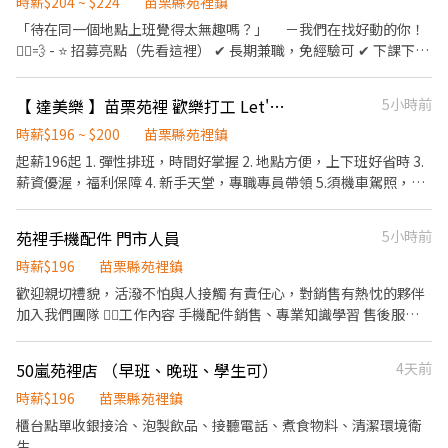
時薪$204 ~ $224
苗栗縣苑裡鎮
「待在同一個地點上班覺得太無趣嗎？」 －我們在找好動的你！
🏃‍♀️💨 - ⭐ 招募亮點（先看這裡） ✔ 長期兼職，免經驗可 ✔ 下課下班
就能上班，2–6 小時彈性排 ✔ 時薪＋津貼｜早班 $204、晚班 $224
✔ 提供完整教育訓練＋店面實習（全程計薪） ✔ 滿半年享 端午 / 中
【 達美樂 】苗栗苑裡 歡樂打工 Let's Go
5小時前
秋獎金 - 📦 工作內容 1️⃣ 包裹上架、裝箱、理貨、搬運、盤點 ▸ 請先
自行評估身體是否能搬重 2️⃣ 工作性質為多門市跑點，不需久待門
時薪$196 ~ $200
苗栗縣苑裡鎮
市，『著重於上架速度與準確度』 3️⃣ 設備維護與基本門市環境清潔
起薪196起 1. 彈性排班，時間好掌握 2. 地點方便，上下班好省時 3.
4️⃣ 必須有機車駕照及自備機車，依門市需求配合支援距離 10 公里
薪資優渥，福利保障 4. 新手天堂，專職專員帶領 5.須機車駕照，配
內門市 5️⃣ 其他主管交辦工作內容與機動性協助 - ⏰ 班別說明 早班▸
合外送
07:00–08:30 到班，每次班排約2–5 小時 晚班▸ 17:30–23:30，每次
苑裡手機配件 門市人員
5小時前
班排班約2–6 小時 📌 實際排班依由 門市主管 排班 📌 須配合一周至
少給4天(至少1天為假日) - 💰 薪資福利 早班時薪 $204 （基本時薪
時薪$196
苗栗縣苑裡鎮
196+早班津貼8) 晚班時薪 $224 （基本時薪196+晚班津貼28) ✅ 享
歡迎親切禮貌，活潑不怕與人接觸 有責任心，對銷售有熱忱的夥伴
勞保（一定有） ✅ 健保自行決定是否加保 ✅ 任職滿半年享端午 / 中
加入我們團隊 👇🏻工作內容 手機配件銷售、專業知識學習 售後服
秋獎金 ✅ 薪資匯款（無法領現） - 📍 參考門市地點 ＃實際會依門市
務、日常環境維護 ✅薪資 依照勞基法基本工資 ✅依 能力調薪 與 獎
需求配合距離 10 公里內的門市 苑裡客庄 - 智取店｜苗栗縣苑裡鎮客
金抽成 ✅月休八天 起 👉🏻面試請攜帶履歷~
庄里6鄰59之18號1樓 - 📌 小提醒 每日皆有面試安排，實際缺額依門
50嵐苑裡店 （早班、晚班、學生可）
4天前
市狀況調整，有興趣請按下【立即應徵】投遞履歷，把握機會！ 🎈
時薪$196
苗栗縣苑裡鎮
其他區域、店型 職缺詢問｜點擊連結加入官方賴
櫃台點單收銀接洽、泡製飲品、接聽電話、煮食物料、清潔環境衛
https://lin.ee/oF0vyAn (ID : @270jwauh) ▸ 加入後請主動傳送
生