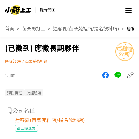
隨你開工
首頁
苗栗縣打工
迷客夏(苗栗苑裡店/揚名飲料店)
應徵
應徵長期夥伴
時薪$196
/
苗栗縣苑裡鎮
1月前
彈性排班
免經驗可
公司名稱
迷客夏(苗栗苑裡店/揚名飲料店)
高回覆企業