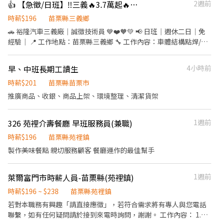
👍 【急徵/日班】‼️三義🔥3.7萬起🔥點焊技術員🔥無經驗可🔥週休二日
2週前
高中職畢業 • 具普通小型車駕照 • 無經驗可 🌟 工作穩定、環境單
純，提供完善教育訓練，讓您安心學習、穩定發展！ 📩 有興趣歡迎
時薪$196
苗栗縣三義鄉
按下【立即應徵】或留言姓名、聯絡電話，我們將盡快與您聯繫！
🚗 裕隆汽車三義廠｜誠徵技術員 💙❤️🧡💚 📢 日班｜週休二日｜免
經驗｜ 📍 工作地點：苗栗縣三義鄉 🔧 工作內容：車體結構點焊/鈑
金 🕗 工作時間：08:00－16:45 📅 休假制度：週一至週五上班，週
休二日，見紅就休 💰 薪資待遇： 34,000～37,000 元 ✅ 應徵資格 •
早、中班長期工讀生
4小時前
高中職畢業 • 具普通小型車駕照 • 無經驗可 🌟 工作穩定、環境單
純，提供完善教育訓練，讓您安心學習、穩定發展！! 📩 有興趣歡迎
時薪$201
苗栗縣苗栗市
按下【立即應徵】或留言姓名、聯絡電話，我們將盡快與您聯繫！
推廣商品、收銀、商品上架、環境整理、清潔貨架
326 苑裡介壽餐廳 早班服務員(兼職)
1週前
時薪$196
苗栗縣苑裡鎮
製作美味餐點 親切服務顧客 餐廳運作的最佳幫手
萊爾富門市時薪人員-苗栗縣(苑裡鎮)
1週前
時薪$196 ~ $238
苗栗縣苑裡鎮
若對本職務有興趣「請直接應徵」，若符合需求將有專人與您電話
聯繫，如有任何疑問請於接到來電時詢問，謝謝。 工作內容： 1.協