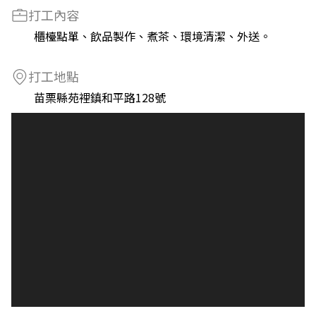
打工內容
櫃檯點單、飲品製作、煮茶、環境清潔、外送。
打工地點
苗栗縣苑裡鎮和平路128號