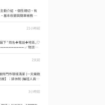
2~6小時，一個月至少6天，依實際
264
願意主動介紹 •個性親切、有
淡水、新店、新莊、蘆洲
排送審）： 👉
。 ．負責向顧客介紹商品特
錄取前皆可先不填！ ➋加入留言：
開發票或收據。 ．粉絲團
21小時前
訊留下 ⌜姓名✚電話✚地區⌟♡
➖➖➖➖➖➖➖➖➖ ✅ 物流行
作地點】 台
2天前
管理物流供應商及協助車輛調
維持門市環境清潔 (一天需跑
 午班時薪 - 15:00~19:00 智
3小時前
0、18:00~22:00、
- 23:30~03:30 (上班約2~4