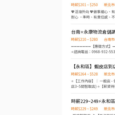
為2~4小時依實際情況而定) 
時薪$201 ~ $250
新北市
情況而定) ⸻ ✅工作待遇： 
💖活潑外向 💖做事細心、
━━━━━━━━━━━━
耐心 •準時、有責任感、不隨意請假 工作内容 •協助顧客了解一番賞玩法 • 介紹店內自製抽
━━━━━━━━━━━━ 
提供顧客詢問或主動提供諮
https://reurl.c
徵、品質與價格及示範操作
👉https://lin.ee/O
台南⭐永康物流倉儲調
IG/FB經營 ．負責在當天結束營業
金 年末個人表現獎金 你
時薪$210 ~ $280
台南市
➖➖➖➖➖➖➖【應徵方式】➖
⭐諮詢電話：0968-932-
政與車輛調度作業 ✅ 完整工作流
南市永康區蔦松三街0000號 ⏰【上班時間】 ☀️ 早班｜08:30－17:30 🌙 夜班｜00:00－09:00 💼【工作內容】 協助物流士管
碼頭相關業務 監控運輸車趟
派 其他日常行政作業 📌 工作需具備基本
時薪$264 ~ $528
新北市
際薪資依班別、經驗及面試條件核定。 🎁【工作福利】 年終獎金：依公司年度營運狀況
⭐【工作內容】： 一般店 
營運狀況及個人績效評估
店3~5間智取店) ⭐【薪資待遇】：(擇一) 時薪制一般店 - $206 元起 時薪制智取店 - $264 元 ⭐【休假制度】：排休制 (輪班人員依
照當月紅字天數排休；時薪人員依照門市與個人可配合時段) ⭐【
14:15~22:45 (需輪班) 早班時
取店 ↓ 早班時薪 - 07:00~12:
18:30~22:30、18:30~23:
時薪$229 ~ $249
新北市
小時) 午班時薪 - 15:00~19:00 ⭐【工作地點】：(擇一) 永和民有 - 智取店 → 新北市永和區民有街73號1樓 永和協和 - 智