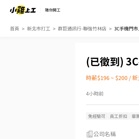
隨你開工
首頁
新北市打工
群巨通訊行-聯強竹林店
3C手機門
3
時薪$196 ~ $200
/
新
4小時前
免經驗可
員工折扣
畢
公司名稱