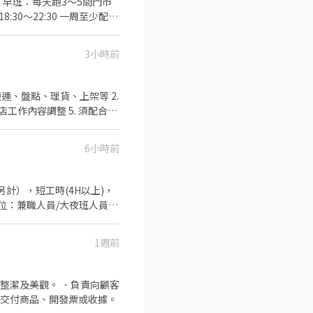
 早班：每天跑3～5間門市
智取店 → 新北市永和區竹林
8:30～22:30 一周至少配合
永和區忠孝街27號1樓 永和民富
10~15KG 物流箱 • 若
和比漾 - 智取店 → 新北市
路97號1樓 新北市永和區中山
 新北市永和區福和路229之1
3小時前
 - 👇👇快速應徵通道👇
路54號1樓 永和警光 - 智取
區) ⛔無抽成無費用✊其他職缺也可
 - 智取店 → 新北市永和區
永和區國光路3號1樓 永和保福
店工作內容調整 5. 須配合鄰
秀朗 - 智取店 → 新北市永
可配合(早班/晚班)擇一於門
北市永和區永和路二段279號1
0、08:30-13:30 🔹晚班：
1樓 永和永貞 - 智取店 →
6小時前
班 ：23:30–03:30 (上班時數
永和區中正路501號1樓 永
2~6小時，一個月至少6天，依實際
1號1樓 永和仁愛 - 智取店
264
新北市永和區永亨路52號1樓
淡水、新店、新莊、蘆洲
外教育訓練、實習皆有支薪且
排送審）： 👉
錄取前皆可先不填！ ➋加入留言：
1週前
整潔及美觀。 ．負責向顧客
、交付商品、開發票或收據。