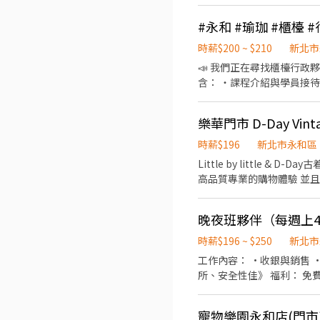
#永和 #瑜珈 #櫃檯 
時薪$200 ~ $210
新北市
📣 我們正在尋找櫃檯行政夥伴加
含： ・課程介紹與學員接待
潔與日常環境維護 💡我們希望你： ・具親和力 喜歡與人溝通 ・做事細心 對細節有敏感度 ・能配合排班 穩定投入工作 #櫃檯行政
#瑜伽空間 #誠徵夥伴 #瑜
樂華門市 D-Day Vi
時薪$196
新北市永和區
Little by little & D
高品質專業的購物體驗 並且維持門市形
前訓練 （不接受短期打工） 我們是一間絕對需要介紹的商行 你可以在這裡學到很多東西 但是 請你一定要有相對的企圖心 如
是想站著發呆 在這裡妳會感覺很尷尬
晚夜班夥伴（每週上4
時薪$196 ~ $250
新北市
工作內容： ·收銀與銷售 
寵物樂園永和店(門市