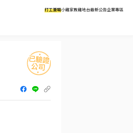
打工兼職
小雞家教
雞地台
最新公告
企業專區