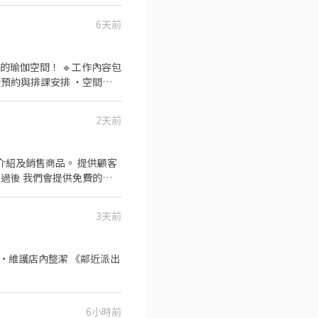
6天前
！ 🔹工作內容包
助預約與排課安排 ・空間整
2天前
3天前
 ·維護店內整潔 《鄰近派出
6小時前