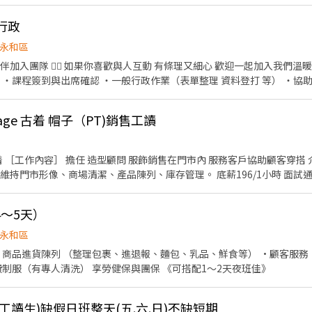
#行政
永和區
入團隊 🧘‍♀️ 如果你喜歡與人互動 有條理又細心 歡迎一起加入我們溫暖的瑜伽空間
 ・課程簽到與出席確認 ・一般行政作業（表單整理 資料登打 等） ・協
伽工作機會
ntage 古着 帽子（PT)銷售工讀
-Day古着 ［工作內容］ 擔任 造型顧問 服飾銷售在門市內 服務客戶協助顧客穿搭 介紹及銷售商品。 提供顧客
像、商場清潔、產品陳列、庫存管理。 底薪196/1小時 面試通過後 我們會提供免費的職
果只
痛苦！ 請直接滑過 不要投遞履歷 浪費你、我的時間！謝謝！ 【排班規定】 排班制，樂華門
～5天）
市上班時間為18:00~00:00。 敦南門市上班時間為14:00-22:00。 #長期 #高抽成 #協助轉正
永和區
·商品進貨陳列 （整理包裹、進退報、麵包、乳品、鮮食等） ·顧客服務
所、安全性佳》 福利： 免費制服（有專人清洗） 享勞健保與團保 《可搭配1～2天夜班佳》
工讀生)缺假日班整天(五.六.日)不缺短期