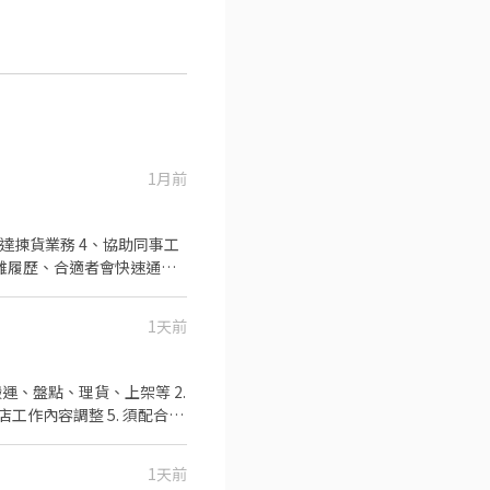
1月前
達揀貨業務 4、協助同事工
小雞履歷、合適者會快速通知
1天前
運、盤點、理貨、上架等 2.
店工作內容調整 5. 須配合鄰
可配合(早班/晚班)擇一於門
0、08:30-13:30 🔹晚班：
1天前
班 ：23:30–03:30 (上班時數