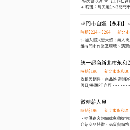
-蝦皮智取店: 🔶【工作在
北市永和區永和路一段83號1
🔸 晚班：每天跑1～3間門市 -
路225巷37號1樓 永和豫溪
4天,六日需要能配合排班~~~
- 智取店 → 新北市永和區秀
沒有機車的話可考慮蝦皮一般有
永和區永貞路409號1樓 永和
路一段102之1號1樓 - 
號1樓 永和復興 - 智取店 
👇 🔜請加入專員窗口 : ht
時薪$224 ~ $264
新北市
店 → 新北市永和區竹林路17
詢問👌安心就業免煩惱
✨ 加入蝦米變大蝦！無人商店獨立作業，環
保平路274號1樓 永和得和 
維持門市作業區環境、清潔維護
- 智取店 → 新北市永和區保
近有人店門市支援 🌙🌙夜
和區秀朗路一段213號1樓 
市安排受訓 🔔需有機車&駕照🔔 
樓 永和永元 - 智取店 → 
17:30-22:30、17:30-2
新北市永和區永貞路171號1
為2~4小時依實際情況而定) 
和中山 - 智取店 → 新北市
時薪$196
新北市永和區
情況而定) ⸻ ✅工作待遇： 
→ 新北市永和區仁愛路151
收銀與銷售、商品進貨與陳列、顧客服務、維護店內整潔 - - - - - -
━━━━━━━━━━━━
⭐【法定項目／福利】：三
假日/暑期PT亦可 - - - - - - - - - - - - 日班/夜班/大夜班/假日班；工時安排仍按工作現場需求。 招募職位：兼職人員/大夜班人員
━━━━━━━━━━━━ 
享勞健團保完整保障
(依各門市需求為主) 工作地點：依您鄰近地區媒合 *學經歷不拘，喜歡與人互動，樂觀開朗，具有服務熱忱* 若對其他地區有意願
https://reurl.c
也歡迎投遞！
👉https://lin.ee/O
徵時薪人員
時薪$196
新北市永和區
．提供顧客詢問或主動提供
介紹商品特徵、品質與價格