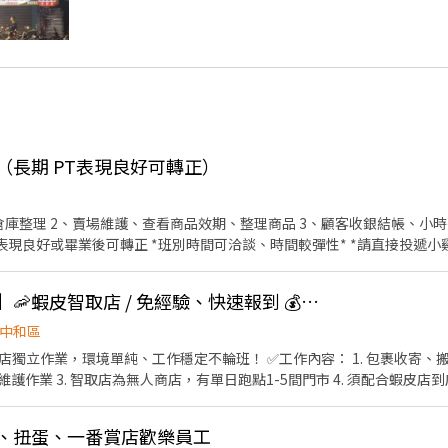
員（長期 PT表現良好可轉正）
庫整理 2、賣場維護、查看商品效期、整理商品 3、顧客收銀結帳、小時
表現良好或畢業後可轉正 *班別時間可洽談、時間較彈性* *請直接投遞
👍 🦐門市自選【中和】🦐蝦皮智取店 / 免經驗、快速報到 💰時薪 224-264
中和區
店獨立作業，環境單純、工作穩定不輪班！ ✅工作內容： 1. 包裹收寄、搬
作業 3. 智取店為無人商店，有單日跑點1-5間門市 4. 須配合蝦皮店到
班說明🌙🌙 工作型態：為每日跑點約3–10家門市，跑點距離約16km內 需
⸻ ✅工作時間： 🔹早班：07:00-12:00、07:30-12:30、08:00-13:0
盒玩、扭蛋、一番賞店歡樂員工
3:30、18:30-22:30、18:30-23:30 (上班時數為2~6小時依實際情況而定) 🔹夜