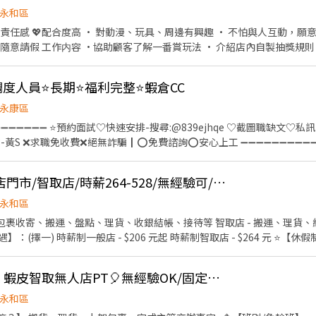
假日早班：07:00-12:00 🔹假日晚班：17:30-23:30 (上班時數為
永和區
日班時薪=$224 晚班另有獎金+20=時薪$244 夜班另有獎金+40=時薪$
有責任感 💖配合度高 • 對動漫、玩具、周邊有興趣 • 不怕與人互動，
━ 📍 【熱門開缺地點】新北市三重、土城、中和、永和、汐止、板橋、
獎規則 •基本收銀與簡單帳務 ．
📩 【火速卡位應徵流程】 ➊ 點擊填寫廠商制式履歷（1分鐘完成，快速安
商建議給顧客。 ．負責擺設商品、清理櫥窗及維持營業地點之整潔及美觀
c/Wbek79 🔒 【隱私防線】個資僅供廠商審核，敏感欄位（身分證/詳細地址）
方法，以協助顧客選擇。 ．負責在顧客成交後之包裝、收款、交付商品、
BnhVN5 私訊留下 ⌜姓名+電話 +應徵蝦皮門市人員」💥
度人員⭐長期⭐福利完整⭐蝦倉CC
前，統計銷售情形、盤點貨品存量及撰寫當日業務報表。 待遇： 員工優惠價 三節獎金 績效獎
的責任、細心、自主性決定你薪水的高低
永康區
➖➖➖➖➖➖ ⭐預約面試♡快速安排-搜尋:@839ejhqe ♡截圖職缺文♡私
553-黃S ❌求職免收費❌絕無詐騙┃⭕️免費諮詢⭕️安心上工 ➖➖➖➖➖➖➖➖➖➖
程及系統操作 ✅ 享年終獎金及年度調薪機會 ✅ 適合細心、具溝通協調能力者 📍【工
理及
【永和區】蝦皮店到店門市/智取店/時薪264-528/無經驗可/完整福利保障RM
進度 處理運輸異常事件 系統設定及相關操作 統整、記錄運輸車趟資訊 
電腦操作能力，並能處理車趟調度及突發狀況。 💰【薪資待遇】 時薪 $210～$280 ※ 實
永和區
及個人績效評定 年度調薪：依公司年度
- 包裹收寄、搬運、盤點、理貨、收銀結帳、接待等 智取店 - 搬運、理貨、
上班時間】： 一般店 ↓ 輪班人員 - 早班11:00~19:30、晚班
薪 - 11:00~15:00、11:00~17:30 晚班時薪 - 18:45~22:45、16:15~22:45
時薪229~249⚡永和區 蝦皮智取無人店PT🎈無經驗OK/固定班別
00、07:30~12:30、08:00~13:00、08:30~13:30 晚班時薪 - 17:30~21:3
30 全班時薪(雙頭班) - 07:00~13:30+17:30~00:00 (上班約6~8小時) 夜班時薪 
永和區
取店 → 新