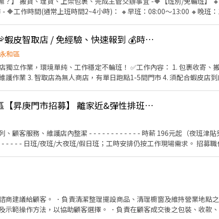
幹嘛？】 搬貨、理貨、上架包裹、完成主管交辦事宜 -🔶【班別/免輪班】 
樓 永和民族 - 智取店 → 新北市永和區得和路120號1、2樓 永和福林 - 
 🔶工作時間(通常上班時間2~4小時)： 🔸早班：08:00～13:00 🔸晚班：1
 - 智取店 → 新北市永和區豫溪街50號1樓 永和忠孝 - 智取店 → 新北市
 - 🔶【智取店所需條件】 • 有駕照、有機車，需要支援鄰近智取店 • 可搬重
朗路二段264號1樓 永和國中 - 智取店 → 新北市永和區國中路118號1樓 永
人店應徵 - 🔶【時薪】:229~249 🔶【門店缺額】 新北市永和區永元
保順 - 智取店 → 新北市永和區保順路37巷7號1樓 永和福和 - 智取店 →
🦐門市自選【永和】🦐蝦皮智取店 / 免經驗、快速報到 💰時薪 224-264
【依法投保】❶勞保。❷團保。❸勞退。 🔸【其他福利】❶油資補貼。❷推薦獎金
→ 新北市永和區永貞路102號1、2樓 永和竹林 - 智取店 → 新北市永和區竹林
tps://lin.ee/sSSCigY 加入後留言:姓名/電話/找威利 安排面試 蝦皮(地
永和區
6號1樓 永和信義 - 智取店 → 新北市永和區信義路18之1號1樓 永和保平二
境單純、工作穩定不輪班！ ✅工作內容： 1. 包裹收寄、搬運、盤點、理貨、上架等 2.
- 智取店 → 新北市永和區得和路331號1樓 永和國光 - 智取店 → 新北市
作業 3. 智取店為無人商店，有單日跑點1-5間門市 4. 須配合蝦皮店到
福路三段1之2號1樓 永和永平店 → 新北市永和區仁愛路308號1、2樓 永和
班說明🌙🌙 工作型態：為每日跑點約3–10家門市，跑點距離約16km內 需
永和永亨二 - 智取店 → 新北市永和區永亨路148號1樓 永和永忠店 → 新
⸻ ✅工作時間： 🔹早班：07:00-12:00、07:30-12:30、08:00-13:0
新北市永和區永元路97號1樓 永和安樂 - 智取店 → 新北市永和區安樂路106號
統一超商新北市永和區【昇庚門市招募】 離家近&彈性排班、歡迎二度就業/樂齡/兼職
3:30、18:30-22:30、18:30-23:30 (上班時數為2~6小時依實際情況而定) 🔹夜
樓 永和成功店 → 新北市永和區成功路二段11號1樓 永和中正店 → 新北市
假日早班：07:00-12:00 🔹假日晚班：17:30-23:30 (上班時數為
永和區中山路一段102之1號1樓 永和中興 - 智取店 → 新北市永和區中興街15
日班時薪=$224 晚班另有獎金+20=時薪$244 夜班另有獎金+40=時薪$
號1樓 永和保平店 → 新北市永和區保平路145號 永和永亨 - 智取店 → 
 - - - - - - 時薪 196元起（夜班津貼另計），短工時(4H以上)，
━ 📍 【熱門開缺地點】新北市三重、土城、中和、永和、汐止、板橋、
節禮品或禮金、結婚生育禮金、喪儀慰問金(到職滿一個月即可享有)、另
📩 【火速卡位應徵流程】 ➊ 點擊填寫廠商制式履歷（1分鐘完成，快速安
c/Wbek79 🔒 【隱私防線】個資僅供廠商審核，敏感欄位（身分證/詳細地址）
BnhVN5 私訊留下 ⌜姓名+電話 +應徵蝦皮門市人員」💥
諮商建議給顧客。 ．負責清潔整理擺設商品、清理櫥窗及維持營業地點之
及示範操作方法，以協助顧客選擇。 ．負責在顧客成交後之包裝、收款