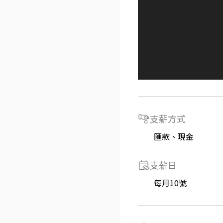
支薪方式
匯款、現金
支薪日
每月10號