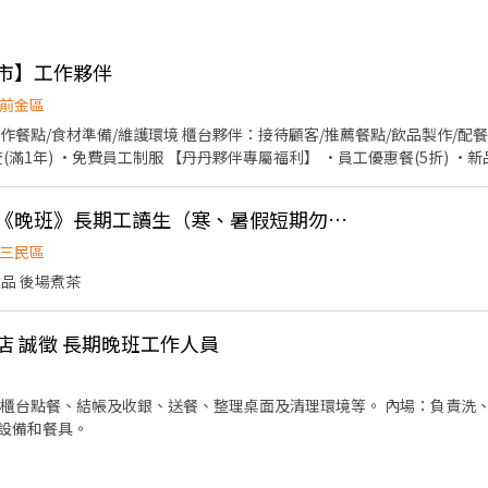
門市】工作夥伴
前金區
作餐點/食材準備/維護環境 櫃台夥伴：接待顧客/推薦餐點/飲品製作/配餐
查(滿1年) ·免費員工制服 【丹丹夥伴專屬福利】 ·員工優惠餐(5折) 
👍 迷客夏高雄鼎中店《晚班》長期工讀生（寒、暑假短期勿投）
三民區
飲品 後場煮茶
店 誠徵 長期晚班工作人員
、櫃台點餐、結帳及收銀、送餐、整理桌面及清理環境等。 內場：負責洗
設備和餐具。