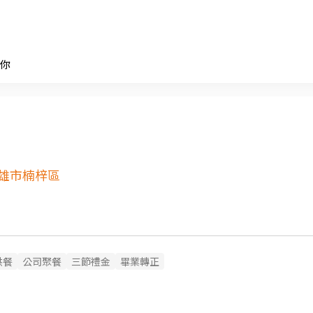
你
雄市楠梓區
供餐
公司聚餐
三節禮金
畢業轉正