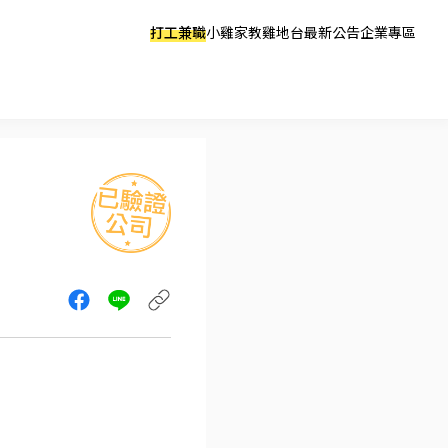
打工兼職
小雞家教
雞地台
最新公告
企業專區