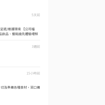
5天前
呈遞/維護環境 【公司福
·新品飲品、餐點搶先體驗嚐鮮
3週前
15小時前
、切及準備各種食材，菜口備