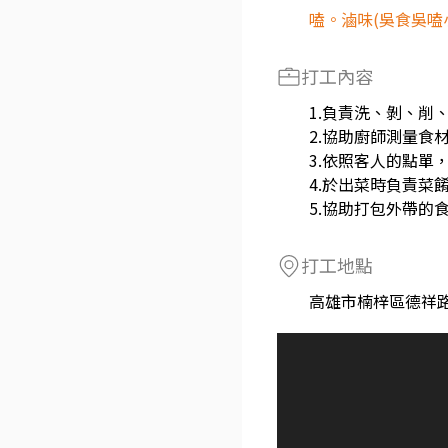
嗑。滷味(吳食吳嗑
打工內容
1.負責洗、剝、削
2.協助廚師測量食
3.依照客人的點單
4.於出菜時負責菜
5.協助打包外帶的
打工地點
高雄市楠梓區德祥路