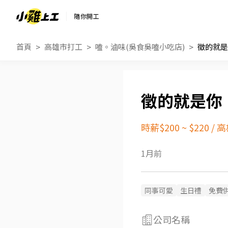
隨你開工
首頁
高雄市打工
嗑。滷味(吳食吳嗑小吃店)
徵的就是
徵的就是你
時薪$200 ~ $220
/
高
1月前
同事可愛
生日禮
免費
公司名稱