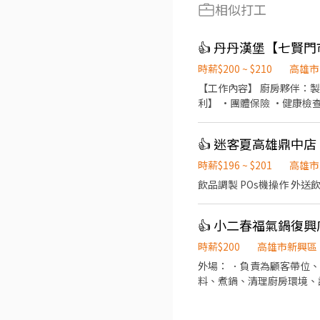
相似打工
👍 丹丹漢堡【七賢
時薪$200 ~ $210
高雄市
【工作內容】 廚房夥伴：製
利】 ·團體保險 ·健康檢
時薪$196 ~ $201
高雄市
飲品調製 POs機操作 外送
👍 小二春福氣鍋復興
時薪$200
高雄市新興區
外場： ．負責為顧客帶位
料、煮鍋、清理廚房環境、