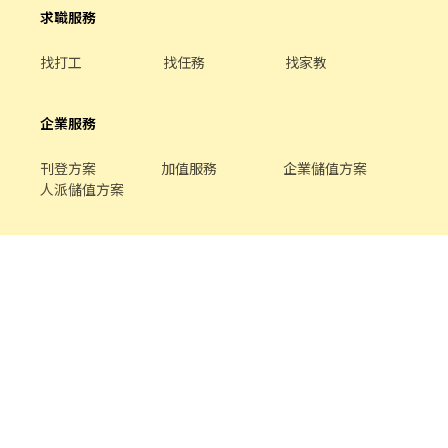
求職服務
找打工
找任務
找家教
企業服務
刊登方案
加值服務
企業儲值方案
人派儲值方案
關於我們
品牌介紹
家教服務
最新公告
平台規範
幫助中心
合作提案