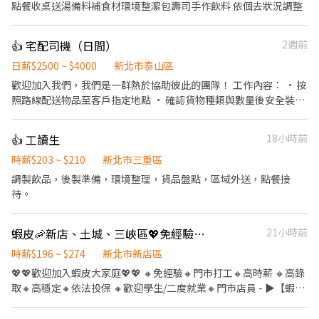
點餐收桌送湯備料補食材環境整潔包壽司手作飲料 依個去狀況調整
👍 宅配司機（日間）
2週前
日薪$2500 ~ $4000
新北市泰山區
歡迎加入我們，我們是一群熱於協助彼此的團隊！ 工作內容： • 按
照路線配送物品至客戶指定地點 • 確認貨物種類與數量後安全裝載
• 簡單回報每日配送進度 • 配送途中保持禮貌與顧客良好互動 我
們給你的： • 彈性排班，時間好安排 • 友善團隊氣氛，大家好相
👍 工讀生
18小時前
處 • 提供在職訓練，陪你慢慢學會工作 沒經驗沒關係，帶著笑容就
能安心開始！
時薪$203 ~ $210
新北市三重區
調製飲品，後製準備，環境整理，貨品盤點，區域外送，點餐接
待。
蝦皮🦐新店、土城、三峽區💖免經驗｜高時薪｜高錄取｜自選門市｜工作簡單｜包裹理貨員
21小時前
時薪$196 ~ $274
新北市新店區
💖💖歡迎加入蝦皮大家庭💖💖 🔸免經驗🔸門市打工🔸高時薪 🔸高錄
取🔸高穩定🔸依法投保 🔸歡迎學生/二度就業🔸門市店員 - ▶【蝦皮
🦐工作內容】： 1. 包裹收寄、搬運、盤點、理貨、上架等 2. 維持門
市清潔、維護環境 3. 智取店為無人商店，有單日跑點騎車需求(跑2-