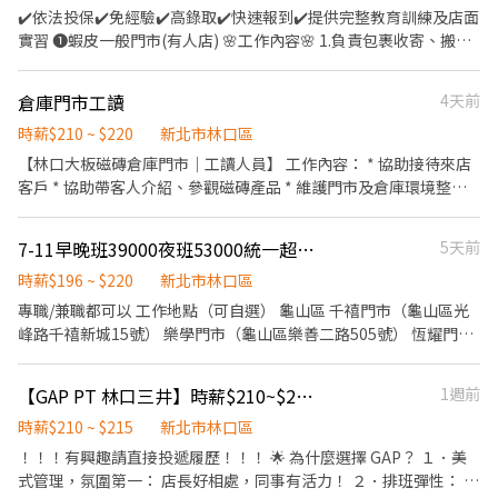
樓 新店建國店 新北市新店區建國路239號1樓 新店安康三店 新北市
08:30 - 13:30 固定晚班：17:30 - 23:30、18:30 - 24:00 固定夜班：
店：新北市三峽區大義路193號 三峽永安 - 智取店：新北市三峽區
✔️依法投保✔️免經驗✔️高錄取✔️快速報到✔️提供完整教育訓練及店面
龍門 - 智取店：新北市三重區龍門路123號1樓 🔹【五股區】 五股工
新店區安康路三段175號1樓 新店北宜店 新北市新店區北宜路二段
23:30 - 03:30 (每周至少配合4天，包含假日需排班) - ▶【一般門市
永安街94號 三峽國光 - 智取店：新北市三峽區國光街81巷3之2號1
實習 ❶蝦皮一般門市(有人店) 🌸工作內容🌸 1.負責包裹收寄、搬
商 - 智取店：新北市五股區工商路171號1樓 - ▶【一般門市有人
69號1樓 新店中興二店 新北市新店區中興路三段189號1樓 新店百忍
／有人店】： 上班時間 固定早班： 10:30-17:30 固定晚班： 16:15-
樓 - ▶【一般門市有人店】：地點自選 🔹【新店區】 新店三民店 -
運、盤點、理貨等 2.提供顧客接待、收銀結帳等服務 3.維持門市作
店】：地點自選 🔹【蘆洲區】 中山店 - 新北市蘆洲區中山一路269
店 新北市新店區百忍街1-1號1樓 ⭐ 智取無人店 ⭐ (以下為各跑店點
22:45、18:45-22:45（一週至少2天16:15起班） (每周至少配合4
新北市新店區三民路67號1樓 (慢速車) 新店中興二店 - 新北市新店區
業區環境、清潔維護作業 4.配合調店、支援佳 5.協助區經理執行門
號1樓 (慢速車) 民族二店 - 新北市蘆洲區民族路151號1樓 民族三店 -
區域的代表門市) 新店安祥 - 智取店 新北市新店區安祥路125號1樓
倉庫門市工讀
4天前
天，包含假日需排班) - ▶【智取門市】：地點自選 🔹【文山區】 文
中興路三段189號1樓 (慢速車) 新店北宜店 - 新北市新店區北宜路二
市營運、維護 【提供完整教育訓練及店面實習】 ❗❗⚠兼職為早晚固
新北市蘆洲區民族路327巷24號1樓 光榮店 - 新北市蘆洲區光榮路24
新店七張 - 智取店 新北市新店區北新路二段20號1樓 新店安康 - 智
山木柵二 - 智取店：台北市文山區木柵路一段57號 文山政大 - 智取
段69號1樓 (慢速車) 新店安和店 - 新北市新店區安和路二段163號1
定班(免輪班)⚠❗❗ ▸早班時段：10:30-17:30 ▸晚班時段：16:15-
時薪$210 ~ $220
新北市林口區
號1樓 和平店 - 新北市蘆洲區和平路205號1樓 長安店 - 新北市蘆洲
取店 新北市新店區安康路二段161號1樓 【 應徵方式】 先透過人力
店：台北市文山區指南路二段45巷12號1樓 文山順興 - 智取店：台
樓 (慢速車) 新店安康三店 - 新北市新店區安康路三段175號1樓 (慢
22:45、18:45-22:45（一週至少2天要能16:15起班） ▸時薪$211-
區長安街194巷11號1樓 (慢速車) 🔹【三重區】 三和店 - 新北市三重
【林口大板磁磚倉庫門市｜工讀人員】 工作內容： * 協助接待來店
銀行按下我要應徵 ☑️ 加入官方ID 聯絡：@446nvivi 聯絡人：艾瑞克
北市文山區興隆路四段165巷50號1樓 文山興隆 - 智取店：台北市文
速車) 新店百忍店 - 新北市新店區百忍街1-1號1樓 (慢速車) 新店建國
221元 ▸月排休制：一周至少排班4天，假日一定要可配合排班 🌸上
區三和路四段145巷84號1樓 (慢速車) 中正二店 - 新北市三重區中正
客戶 * 協助帶客人介紹、參觀磁磚產品 * 維護門市及倉庫環境整潔 *
0968-932-939 加入後依照指示提供基本資料⭐優先安排⭐
山區興隆路一段86號 🔹【南港區】 南港忠孝 - 智取店：台北市南港
店 - 新北市新店區建國路239號1樓 (慢速車) 🔹【土城區】 土城中正
班地點🌸 林口文化店▸新北市林口區文化二路二段 林口忠孝店▸新北
北路364號1樓 (慢速車) 中正店 - 新北市三重區中正北路101號1樓
協助行政文書及日常庶務 * 其他主管交辦事項 工作地點： * 林口區
區忠孝東路七段584號1樓 🔹【信義區】 信義中全 - 智取店：台北市
店 - 新北市土城區中正路67巷20號1樓 土城立仁店 - 新北市土城區
市林口區忠孝路 龜山文化二店▸桃園市龜山區文化七路 龜山文化店▸
仁愛店 - 新北市三重區仁愛街514號1樓 (慢速車) 平安店 - 新北市三
湖子 條件需求： * 具服務熱忱、主動積極 * 做事細心、有責任感 *
信義區虎林街164巷21號1樓 信義忠孝 - 智取店：台北市信義區忠孝
立仁街6號1樓 土城明德店 - 新北市土城區明德路一段309號1樓 土城
7-11早晚班39000夜班53000統一超商門市人員 龜山/林口 兼職/專職
5天前
桃園市龜山區文化二路34巷 龜山文學店▸桃園市龜山區文學路 龜山
重區平安街7號1樓 (慢速車) 車路店 - 新北市三重區車路頭街92號1
因地點交通較不便利，建議自備交通工具（機車或汽車）
東路五段764號1樓 信義嘉興 - 智取店：台北市信義區嘉興街227號1
學府店 - 新北市土城區學府路一段91號1樓 🔹【三峽區】 三峽學成
光峯店▸桃園市龜山區光峯路 ‐‐‐‐‐‐‐‐‐‐‐‐‐‐‐‐‐
樓 洛陽店 - 新北市三重區洛陽街10號1樓 (慢速車) 重新店 - 新北市
時薪$196 ~ $220
新北市林口區
樓 信義松山 - 智取店：台北市信義區松山路465巷15號1樓 信義景聯
店 - 新北市三峽區學成路240號 - ▸加入快速回覆📞：
‐‐‐‐‐‐‐‐‐‐‐‐‐‐‐‐‐‐‐‐‐‐‐‐‐‐‐‐‐
三重區重新路四段184巷32號1樓 福和店 - 新北市三重區福和街37號
專職/兼職都可以 工作地點（可自選） 龜山區 千禧門市（龜山區光
- 智取店：台北市信義區吳興街50巷17號1樓 信義福德二 - 智取店：
https://lin.ee/bWWeLDF ▸ 朱專員：@edb4445b ▸ 留言姓名✚電
‐ ❷蝦皮智取門市⚠️需有機車⚠️ 🌸工作內容🌸 1. 包裹收寄、搬運、
1樓 (慢速車) 龍門二店 - 新北市三重區龍門路232號1樓 (慢速車)
峰路千禧新城15號） 樂學門市（龜山區樂善二路505號） 恆耀門市
台北市信義區福德街266號1樓 🔹【大安區】 大安文昌 - 智取店：台
話✚職缺截圖，應徵蝦皮門市💗 ✨無須任何費用♡歡迎詢問✨ ❌一
盤點、理貨、上架等 2. 維持門市作業區環境、清潔維護作業 3.須配
🔹【五股區】 五股自強店 - 新北市五股區自強路50號1樓 五股西雲
（龜山區樂學路111、113號） 灃將門市（龜山區文化五路45號）
北市大安區信義路四段294巷2號1樓 大安台大 - 智取店：台北市大
律視訊面試﹐勿直接到現場應徵❌
合調店、支援(一天跑點3-5家鄰近門市) 4. 須配合蝦皮店到店工作內
店 - 新北市五股區西雲路70號1樓 - ▸加入快速回覆📞：
新尊爵門市（龜山區復興三路139、141、143號） 牛角坡門市（龜
安區復興南路二段360號1樓 大安誠安 - 智取店：台北市大安區忠孝
容調整 5. 偶爾須配合鄰近有人店門市支援 【提供完整教育訓練及店
https://lin.ee/bWWeLDF ▸ 朱專員：@edb4445b ▸ 留言姓名✚電
【GAP PT 林口三井】時薪$210~$215・無經驗可・排班超彈性！
1週前
山區樂善二路650號） 林口區 亞昕門市（林口區仁愛二路58號） 華
東路三段251巷13弄4號1樓 大安潮州 - 智取店：台北市大安區潮州
面實習】 🌸工作時間🌸(固定班別) 早班：07:00-12:00、07:30-
話✚職缺截圖，應徵蝦皮門市💗 ✨無須任何費用♡歡迎詢問✨ ❌一
峰門市（林口區文化三路一段617巷51號） 工作內容： 1. 於賣場或
時薪$210 ~ $215
新北市林口區
街90號1樓 台北統領 - 智取店：台北市大安區敦化南路一段187巷66
12:30、08:00-13:00、08:30-13:30 (可自選) 晚班：17:30-23:30、
律視訊面試﹐勿直接到現場應徵❌
門市裡提供商品介紹及銷售服務。 2. 提供顧客詢問或主動提供諮商
號1樓 大安文昌 - 智取店：台北市大安區信義路四段294巷2號1樓 -
！！！有興趣請直接投遞履歷！！！ 🌟 為什麼選擇 GAP？ １．美
18:30-23:30 假日早班：07:00-12:00 / 假日晚班：17:30-23:30 (禮
建議給顧客。 3．負責擺設商品、清理櫥窗及維持營業地點之整潔
▶【一般門市有人店】：地點自選 🔹【文山區】 文山木柵店 - 台北
式管理，氛圍第一： 店長好相處，同事有活力！ ２．排班彈性： 每
拜六、禮拜日及國定假日都要可上班) 🌸薪資待遇🌸 早班時薪$219-
及美觀。 另有專職人員職缺 早晚班39000元 夜班53000元