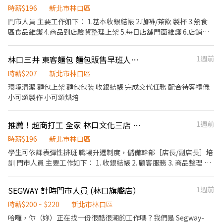
時薪$196
新北市林口區
門市人員 主要工作如下： 1.基本收銀結帳 2.咖啡/茶飲 製杯 3.熱食
區食品維護 4.商品到店驗貨整理上架 5.每日店舖門面維護 6.店舖及
機台清潔 7.店鋪主管交辦之事項 早班 07:00 - 15:00 中班 12:00 -
20:00 晚班 15:00 - 23:00 大夜班 23:00 - 07:00 本職缺招募 ✅有超商
林口三井 東客麵包 麵包販售早班人員（拒絕暑假打工
1週前
工作經驗 ✅想多賺錢兼職的夥伴 ✅歡迎加入全家人
時薪$207
新北市林口區
環境清潔 麵包上架 麵包包裝 收銀結帳 完成交代任務 配合待客禮儀
小可頌製作 小可頌烘培
推薦！超商打工 全家 林口文化三店 店鋪服務員
1週前
時薪$196
新北市林口區
學生可依課表彈性排班 職場升遷制度，儲備幹部［店長/副店長］培
訓 門市人員 主要工作如下： 1. 收銀結帳 2. 顧客服務 3. 商品整理 4.
店舖及機台清潔 5. 商品進貨整理 6. 店舖主管交辦之事項 儲備幹部
主要工作為門市人員工作以及下列： * 推動店鋪營業績效達成，輔
SEGWAY 計時門市人員 (林口旗艦店）
1週前
導店鋪商品訂購與銷售技巧協助。 * 店舖分析商圈與脈動，輔導店
舖商圈經營。 * 透過店鋪商品銷售、貨架分析調整商品結構，以確
時薪$200 ~ $220
新北市林口區
保店鋪呈列豐富，提供賣場陳列之建議。 * 店舖各庶務協助支援與
哈囉，你（妳）正在找一份很酷很潮的工作嗎？我們是 Segway-