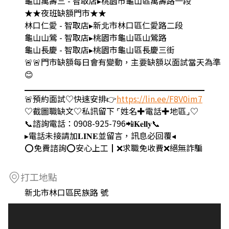
龜山萬壽三 - 智取店▸桃園市龜山區萬壽路一段
★★夜班缺額門市★★
林口仁愛 - 智取店▸新北市林口區仁愛路二段
龜山山鶯 - 智取店▸桃園市龜山區山鶯路
龜山長慶 - 智取店▸桃園市龜山區長慶三街
🚨🚨門市缺額每日會有變動，主要缺額以面試當天為準
😊
▁▁▁▁▁▁▁▁▁▁▁▁▁▁▁▁▁▁▁▁▁▁
🚨預約面試♡快速安排👉
https://lin.ee/F8V0im7
♡截圖職缺文♡私訊留下 ⌜姓名✚電話✚地區⌟♡
📞諮詢電話：0908-925-796📲𝐊𝐞𝐥𝐥𝐲📞
▸電話未接請加𝐋𝐈𝐍𝐄並留言，訊息必回覆◂
⭕️免費諮詢⭕️安心上工┃❌求職免收費❌絕無詐騙
打工地點
新北市林口區民族路 號