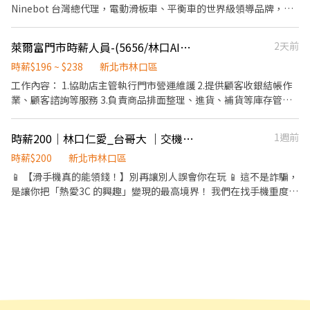
溝通，確保店鋪人員雇用適性、能力訓練、輔導店鋪人員任務分
Ninebot 台灣總代理，電動滑板車、平衡車的世界級領導品牌，目
配， 以達店鋪績效。
前正在擴大招募熱情、活潑、外向的計時門市人員，負責接待客
戶、協助試乘、門市店務等工作，如果你（妳）對電動車、綠能產
萊爾富門市時薪人員-(5656/林口AI園區)
2天前
業有興趣，請一定要聯繫我們，給我們一個彼此認識的機會。 ****
有銷售激勵獎金**** ****有達成時數獎金**** 【主要工作內容】 銷
時薪$196 ~ $238
新北市林口區
售服務： 1. 負責門市的綠能電動產品（電動滑板車、卡丁車等）銷
工作內容： 1.協助店主管執行門市營運維護 2.提供顧客收銀結帳作
售，向顧客介紹產品特色、功能及使用方式。 2. 提供顧客專業的產
業、顧客諮詢等服務 3.負責商品排面整理、進貨、補貨等庫存管理
品諮詢與建議，並根據顧客需求推薦合適的產品。 3. 協助顧客辦理
作業 4.負責門市設備與環境清潔以維護商店形象 5.其他店長、副店
購買、付款及交車等相關手續。 售後服務： 1. 提供顧客產品售後服
長交辦事項
時薪200｜林口仁愛_台哥大 ｜交機工讀生
1週前
務說明，包括產品使用說明、保固維修、定期保養等。 2. 處理顧客
的售後服務相關線上諮詢。 維修保養： 1. 學習並執行電動產品的安
時薪$200
新北市林口區
裝、保養等相關作業。 2. 協助處理產品維修案件，包括收件、送件
📱 【滑手機真的能領錢！】別再讓別人誤會你在玩 📱 這不是詐騙，
等。 3. 定期檢查、維護環境及展示產品。 其他： 1. 協助出貨、打
是讓你把「熱愛3C 的興趣」變現的最高境界！ 我們在找手機重度使
包、理貨等相關作業。 2. 完成主管交辦的其他事項。 特質： 1. 活潑
用者，來當客人的「數位救星」。 - 📋 你的「特務任務」 新機開箱
開朗、親切有禮，具備良好的溝通能力及服務熱忱。 2. 對綠能電動
師： 第一手觸摸新機的質感（還有撕膜的快感）。 數位搬家工： 幫
產品有興趣，願意主動學習相關知識。 3. 能搬運重物。
客人把舊照片、資料安全從舊手機移到新手機（成就感爆棚！）。
功能導覽員： 帥氣地展示新手機隱藏小技巧。 - ⏰ 賺錢時段（學業
荷包兼顧） 17:30 - 20:30（3小時） 17:00 - 21:00（4小時） 給班要
求： 每週排 4-5 天。 尊榮時薪： 200 元。 - 🎯 誰是我們要找的「本
命」？ 日間大學在校生： 白天上課，晚上想變「薪水小公舉/小王
子」。 3C 偏執狂： 對手機新功能比對午餐吃什麼還熟。 不失蹤大