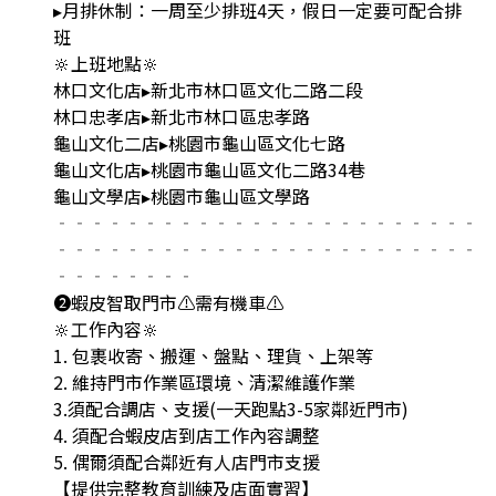
▸月排休制：一周至少排班4天，假日一定要可配合排
班
🔆上班地點🔆
林口文化店▸新北市林口區文化二路二段
林口忠孝店▸新北市林口區忠孝路
龜山文化二店▸桃園市龜山區文化七路
龜山文化店▸桃園市龜山區文化二路34巷
龜山文學店▸桃園市龜山區文學路
‐‐‐‐‐‐‐‐‐‐‐‐‐‐‐‐‐‐‐‐‐‐‐‐
‐‐‐‐‐‐‐‐‐‐‐‐‐‐‐‐‐‐‐‐‐‐‐‐
‐‐‐‐‐‐‐‐
❷蝦皮智取門市⚠️需有機車⚠️
🔆工作內容🔆
1. 包裹收寄、搬運、盤點、理貨、上架等
2. 維持門市作業區環境、清潔維護作業
3.須配合調店、支援(一天跑點3-5家鄰近門市)
4. 須配合蝦皮店到店工作內容調整
5. 偶爾須配合鄰近有人店門市支援
【提供完整教育訓練及店面實習】