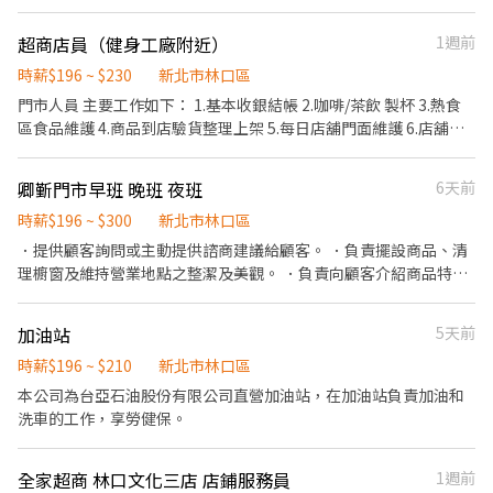
市文山區木柵路二段117號 文山木新店 台北市文山區木新路三段
學期課表不同？下班想要兼職賺外快？通通可以跟店長喬！ ３．零
229元 晚班時薪津貼+20元▸時薪$239-249元 🌸休假制度🌸 月排休
197號 文山辛亥店 - 台北市文山區辛亥路五段60號 文山忠順店 - 台
經驗OK，有經驗更好： 歡迎大學/研究生/新鮮人，這會是你最棒的
制 (一周至少排班4天，假日一定要可配合排班) 🌸上班地點🌸 林口
超商店員（健身工廠附近）
1週前
北市文山區忠順街一段18-1號1樓 文山保儀店 - 台北市文山區保儀
職場起點！ ４．營運穩定，安心打工 🕶 工作內容 １．提供顧客良
仁愛 - 智取店▸新北市林口區仁愛路二段 林口晴空 - 智取店▸新北市
路59號 文山指南店 - 台北市文山區指南路二段143號 文山萬慶店 -
好的服務 ２．提供個人穿搭建議 ３．輔助陳列工作，維持良好的購
時薪$196 ~ $230
新北市林口區
林口區文化三路一段39巷 龜山山鶯 - 智取店▸桃園市龜山區山鶯路
台北市文山區萬慶街14號 文山興隆二店 - 台北市文山區興隆路二段
物環境 🕒 我們希望你（排班需求） 每次排班至少 4 小時，每週至少
龜山長慶 - 智取店▸桃園市龜山區長慶三街 龜山萬壽三 - 智取店▸桃
門市人員 主要工作如下： 1.基本收銀結帳 2.咖啡/茶飲 製杯 3.熱食
195號1樓 (慢速車) 文山羅斯店 - 台北市文山區羅斯福路五段241號
排 20 小時。 ．平日： 每週能給班 3 天(含)以上 ．假日： 每月 8 天
園市龜山區萬壽路一段 🚨🚨門市缺額每日會有變動，主要缺額以面
區食品維護 4.商品到店驗貨整理上架 5.每日店舖門面維護 6.店舖及
(慢速車) 🔹【南港區】 南港成功店 - 台北市南港區成功路一段1號
中，需至少配合 4 天 (不能只排假日喔！) ⏰ 排班時段 ．一般狀況：
試當天為準😊 ▁▁▁▁▁▁▁▁▁▁▁▁▁▁▁▁▁▁▁ 🚨預約面
機台清潔 7.店鋪主管交辦之事項 早班 07:00 - 15:00 中班 12:00 -
南港研究店 - 台北市南港區研究院路二段23號1樓 南港興中店 - 台北
最早08:00上班；最晚23:30下班 ．特殊狀況(換季盤點等)：最早
試♡快速安排👉https://lin.ee/OUI2Tm1 ♡截圖職缺文♡私訊留下
20:00 晚班 15:00 - 23:00 大夜班 23:00 - 07:00 本職缺招募 ✅有超商
市南港區興中路28巷3號 🔹【信義區】 松菸旗艦店 - 台北市信義區
卿斳門市早班 晚班 夜班
6天前
07:00上班；最晚半夜01:00下班
⌜姓名✚電話✚地區⌟♡ 📞諮詢電話：0908-925-796📲𝐊𝐞𝐥𝐥𝐲📞 ▸電
工作經驗 ✅想多賺錢兼職的夥伴 ✅歡迎加入全家人
忠孝東路四段553巷24號1樓 信義永吉店 - 台北市信義區永吉路189
話未接請加𝐋𝐈𝐍𝐄並留言，訊息必回覆◂ ⭕️免費諮詢⭕️安心上工┃❌
時薪$196 ~ $300
新北市林口區
號 信義吳興店 - 台北市信義區吳興街125號1樓 信義虎林店 - 台北市
求職免收費❌絕無詐騙
．提供顧客詢問或主動提供諮商建議給顧客。 ．負責擺設商品、清
信義區虎林街87號1樓 🔹【大安區】 大安安居店 - 台北市大安區安
理櫥窗及維持營業地點之整潔及美觀。 ．負責向顧客介紹商品特
居街35巷2號 (慢速車) 大安溫州店 - 台北市大安區溫州街8號1樓 (慢
徵、品質與價格及示範操作方法，以協助顧客選擇。 ．負責在顧客
速車) 大安瑞安店 - 台北市大安區瑞安街146號 (慢速車) - ▸加入快速
成交後之包裝、收款、交付商品、開發票或收據。
回覆📞：https://lin.ee/bWWeLDF ▸ 朱專員：@edb4445b ▸ 留言
加油站
5天前
姓名✚電話✚職缺截圖，應徵蝦皮門市💗 ✨無須任何費用♡歡迎詢
時薪$196 ~ $210
新北市林口區
問✨ ❌一律視訊面試﹐勿直接到現場應徵❌
本公司為台亞石油股份有限公司直營加油站，在加油站負責加油和
洗車的工作，享勞健保。
全家超商 林口文化三店 店鋪服務員
1週前