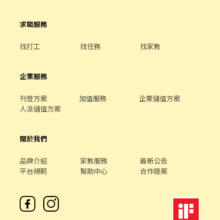
師： 追求穩定工讀，不會突然人間蒸發。 守時模範生： 知道 17:00
就是 17:00，不是 17:05。 - ⚠️ 面試官的真心告白 手速要快： 職缺
求職服務
消失的速度比 5G 還快，多家同步招募中！ 專一不二： 此份工作不
可兼職，且需提供體檢報告。 拒絕鴿子： 我們的專業很堅強，但心
找打工
找任務
找家教
靈跟手機螢幕一樣脆弱，放鴿子我們會哭喔🥺。 📍 前五天門市訓練
＋評核 - 【面試流程】 填寫表單後採電話面試 －> 書面審核 －> 確
定錄取，於實體門市訓練 - ✨ 投下履歷，把滑手機的時間變成存
企業服務
款！✨ 第一週 17:00 前需配合培訓，別讓我們等太久！
刊登方案
加值服務
企業儲值方案
人派儲值方案
關於我們
品牌介紹
家教服務
最新公告
平台規範
幫助中心
合作提案