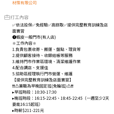
材霈有限公司
打工內容
✅依法投保✅免經驗✅高錄取✅提供完整教育訓練及店
面實習
❶蝦皮一般門市(有人店)
🔆工作內容🔆
1.負責包裹收寄、搬運、盤點、理貨等
2.提供顧客接待、收銀結帳等服務
3.維持門市作業區環境、清潔維護作業
4.配合調店、支援佳
5.協助區經理執行門市營運、維護
【提供完整教育訓練及店面實習】
❗❗⚠兼職為早晚固定班(免輪班)⚠❗❗
▸早班時段：10:30-17:30
▸晚班時段：16:15-22:45、18:45-22:45（一週至少2天
要能16:15起班）
▸時薪$211-221元