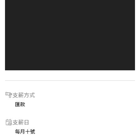
支薪方式
匯款
支薪日
每月十號