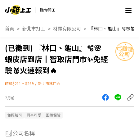
隨你開工
首頁
新北市打工
材霈有限公司
『林口、龜山』🫧🌸
蝦皮店到店┃智取店門市✨免經
驗🥈火速報到🔥
時薪$211 ~ $269
/
新北市林口區
2月前
免經驗可
同事可愛
團體保險
公司名稱