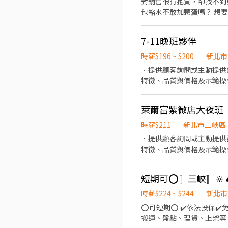
對銷售很有抱負，卻找不到
包縮水不敢加顆蛋嗎？ 想要
考核調薪【210起】，每月
金，兼職也享三節 ●透明的
7-11晚班夥伴
醫療相關知識 （3）醫療產
時薪$196 ~ $200
新北市
．提供顧客詢問或主動提供
特徵、品質與價格及示範操
當天結束營業前，統計銷售
萊爾富紫微店大夜班
時薪$211
新北市三峽區
．提供顧客詢問或主動提供
特徵、品質與價格及示範操
當天結束營業前，統計銷售
短期可⭕〚三峽〛🔆
時薪$224 ~ $244
新北市
⭕️可短期⭕️ ✔️依法投保✔️免經驗✔️高錄
搬運、盤點、理貨、上架等 2