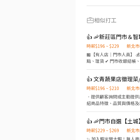
相似打工
👍 🦐新莊區門市＆
時薪$196 ~ $229
新北市
🏪【有人店｜門市人員】 💰
點、理貨 ✔ 門市收銀結帳、顧
6H/假日6-8H） 固定晚班｜❶ 1
–––––––––––––––––
👍 文青蔬果店徵理菜
流箱約 10–15kg） ✔ 
13:30（每日排 2–5H） 固定
時薪$196 ~ $210
新北市
––––––––––––––––
．提供顧客詢問或主動提供
形三街3號1樓 🔹 三重區 ⭐ 三重光復－智取店｜光復路一段21號1樓 ⭐ 三重三民－智取店｜三民街77號1樓 ⭐ 三重慈愛－智取店｜
紹商品特徵、品質與價格及
慈愛街74號1樓 ⭐ 三重五
負責在當天結束營業前，統計銷售情形、盤點貨品
路335號1樓 🔹 三峽區 ⭐ 三峽國光－智取店｜國光街81巷3之2號1樓 ⭐ 三峽大觀－智取店｜大觀路24號1樓 ⭐ 三峽民族－智取店
照佳 需配合外送
｜民族街12號1樓 ⭐ 三峽永安－智取店｜永安街94號1樓 🔹 土
67巷20號1樓 🏪 土城立
時薪$229 ~ $269
新北市
⭐ 土城金安－智取店｜金安街36號1樓 ⭐ 土城裕生
✨ 加入蝦米變大蝦！無人商
店｜捷運路18號1樓 🏪 中