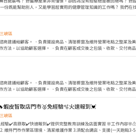
舞台施展嗎？ 對醫療產業非常憧憬，卻因為沒有經驗總是被回絕嗎？ 對
一份既能幫助別人，又能學習超實用的健康管理知識的工作嗎？ 我們在找你
額外另享月獎金！ ●高於連鎖界的時薪 ●促進成長的教育訓練 ●舒適的
升遷制度，轉正年資可累計 【工作內容】 （1）門市產品銷售、顧客服務
品銷售及陳列 （4）每月排班需100小時以上、平假日皆需輪班 請立即按
三峽區
諮商建議給顧客。 ．負責擺設商品、清理櫥窗及維持營業地點之整潔及美
作方法，以協助顧客選擇。 ．負責在顧客成交後之包裝、收款、交付商品
情形、盤點貨品存量及撰寫當日業務報表。
諮商建議給顧客。 ．負責擺設商品、清理櫥窗及維持營業地點之整潔及美
作方法，以協助顧客選擇。 ．負責在顧客成交後之包裝、收款、交付商品
情形、盤點貨品存量及撰寫當日業務報表。
蝦皮智取店門市🥈免經驗🫧火速報到💓
三峽區
取✔️快速報到✔️提供完整教育訓練及店面實習 🌸工作內容🌸⚠️需有機車⚠️ 1. 包裹收寄、
. 維持門市作業區環境、清潔維護作業 3.須配合調店、支援(一天跑點3-5家