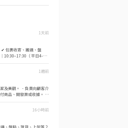
1天前
K》 ✔ 包裹收寄、搬運、盤
30–17:30（ 平日4-
排班方式 ✔ 含假日｜週排 3–5 天
需服務客人） ✔ 包裹搬運、理貨（物
1週前
作時間 固定早班｜07:00–
式 ✔ 含假日｜週排 3–5 天 ––
1樓 ⭐ 八里龍形－智取店｜龍
潔及美觀。 ．負責向顧客介
付商品、開發票或收據。 ．
⭐ 三重正義－智取店｜正義北
16小時前
取店｜延吉街26號與28號1樓
運、盤點、理貨、上架等 2.
智取店｜連勝街19號1樓 ⭐