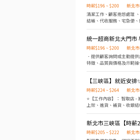
時薪$196 ~ $200
新北市
清潔工作、顧客抱怨處理 、
結帳、代收服務、宅急便、照
統一超商新北大門市 
時薪$196 ~ $200
新北市
．提供顧客詢問或主動提供
特徵、品質與價格及示範操
時薪$224 ~ $264
新北市
⭐【工作內容】： 智取店 -
上架、進貨、補貨、收銀結帳、接待等
08:30~13:30 晚班 - 17
主管安排 一般店 ↓ 早6：11:
度】：排休制 ⭐【工作地點】
樓 三峽永安｜永安街94號1樓 
時薪$205 ~ $222
新北市
友連結https://lin.ee/t0Et