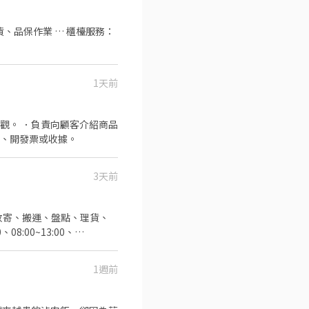
、品保作業 … 櫃檯服務：
1天前
觀。 ．負責向顧客介紹商品
品、開發票或收據。
3天前
包裹收寄、搬運、盤點、理貨、
8:00~13:00、
加班0.5到1小時 ▶️實際排班時數依
:15~22:45 ⭐【休假制
1週前
樓 三峽民生｜民生街46號1
我: @644uvbnl ✨+好