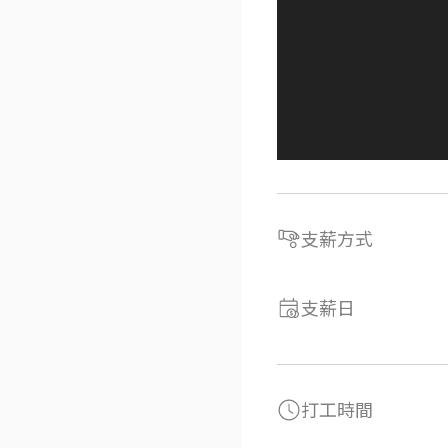
支薪方式
支薪日
打工時間