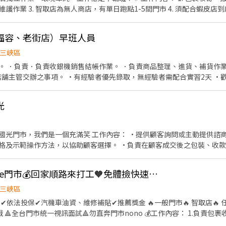
作業 3. 智取店為無人商店，有單日跑點1-5間門市 4. 須配合蝦皮店到
號1樓 ⭐ 中和秀山－智取店｜自立路139巷2號1樓 ⭐ 中和安平－智取店｜
班說明🌙🌙 工作型態：為每日跑點約3–10家門市，跑點距離約16km內 需
號1樓 ⭐ 中和成功－智取店｜成功路1巷8號1樓 ⭐ 中和景平三－智取店｜景
⸻ ✅工作時間： 🔹早班：07:00-12:00、07:30-12:30、08:00-13:0
1樓 🔹 永和區 🏪
福容、老街店）早班人員
3:30、18:30-22:30、18:30-23:30 (上班時數為2~6小時依實際情況而定) 🔹夜
、2樓 ⭐ 永和永元－智取店｜永元路97號1樓 ⭐ 永和中山－智取店｜中山路一
假日早班：07:00-12:00 🔹假日晚班：17:30-23:30 (上班時數為
41巷3號1樓 🏪 汐
三峽區
日班時薪=$229 晚班另有獎金+20=時薪$249 夜班另有獎金+40=時薪$
🏪 汐止明峰店｜明峰街15號1樓 🏪 汐止青山店｜青山路29號 ⭐ 汐止秀峰
負責．負責收銀機銷售結帳作業。 ．負責商品整理、進貨、補貨作業。 ·維持門店整潔
━ 📍 【熱門開缺地點】新北市三重、土城、中和、永和、汐止、板橋、
 汐止同興－智取店｜同興路278號1樓 🔹 板橋區 🏪 板橋僑中店｜僑中二街8巷1號1樓
無經驗者需配合實習2天 ·歡迎二度就業者加入 📍需要
📩 【火速卡位應徵流程】 ➊ 點擊填寫廠商制式履歷（1分鐘完成，快速安
31巷84號1樓 🏪 板橋長安店｜長安街331巷61號1樓 🏪 板橋貴興店｜貴興
配合跑店： 三峽福容店-三峽區大學路81號 三峽老街店-三峽區民權街6號 早班時間：07:30-15:30
c/Wbek79 🔒 【隱私防線】個資僅供廠商審核，敏感欄位（身分證/詳細地址）
 板橋民治店｜民治街88號1樓 🏪 板橋裕民店｜裕民街116號1樓 🏪 板橋
BnhVN5 私訊留下 ⌜姓名+電話 +應徵蝦皮門市人員」💥
光
號1樓 ⭐ 板橋北門－智取店｜北門街55號1樓 ⭐ 板橋光武－智取店｜光武街
 ⭐ 板橋滿平－智取店｜滿平街75號1樓 ⭐ 板橋永豐－智取店｜永豐街151
 ⭐ 板橋仁化－智取店｜仁化街173號1樓 ⭐ 板橋莒光－智取店｜莒光路133
國光門市，我們是一個充滿笑 工作內容： •提供顧客詢問或主動提供諮商
板橋實踐－智取店｜實踐路93巷31號1樓 ⭐ 板橋信義－智取店｜信義路150巷
格及示範操作方法，以協助顧客選擇。 •負責在顧客成交後之包裝、收
59號1樓 🔹 林口區 🏪 林口文化店｜文化二路二段153號1樓 🏪 林口忠孝
驗收及上架，在當班結束前補齊架上商品。 • 店內清潔維持整齊
晴空－智取店｜文化三路一段39巷110號1樓 ⭐ 林口仁愛－智取店｜仁愛路二段628
工專店｜工專路52號1樓 ⭐ 泰山明志－
時薪264⭐三峽Shopee門市💰回家順路來打工🧡免體撿快速報到
｜泰林路二段217號1樓 🔹 淡水區 🏪 淡水民族店｜民族路33巷16-7號1樓 🏪
三峽區
號 ⭐ 淡水海都－智取店｜新市三路二段361號1樓 ⭐ 淡水新市－智取店｜新市
路67號1樓 🏪 新店安康三店｜安康路三段175號1樓 🏪 新店安和店｜安和路
完
🏪 新店中興二店｜中興路三段189號1樓 🏪 新店百忍店｜百忍街1-1號1
、理貨等
－智取店｜北宜路二段201號1樓 ⭐ 新店七張－智取店｜北新路二段20號1樓
等服務 3.維持門市作業區環境、清潔維護作業 4.智取店為無人商店，有