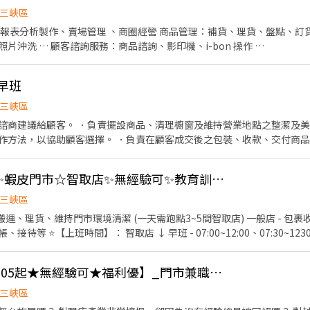
三峽區
報表分析製作、賣場管理 、商圈經營 商品管理：補貨、理貨、盤點、訂貨
片沖洗 … 顧客諮詢服務：商品諮詢、影印機、i-bon 操作 …
早班
三峽區
諮商建議給顧客。 ．負責擺設商品、清理櫥窗及維持營業地點之整潔及美
作方法，以協助顧客選擇。 ．負責在顧客成交後之包裝、收款、交付商
【三峽區】就近安排✨蝦皮門市☆智取店✨無經驗可✨教育訓練皆有薪✨可週預支
三峽區
 搬運、理貨、維持門市環境清潔 (一天需跑點3~5間智取店) 一般店 - 
 ⭐【上班時間】： 智取店 ↓ 早班 - 07:00~12:00、07:30~1230、0
:30~23:30、18:00~22:00、18:30~22:30 (排班2-5小時) ▶️若包裹多,會
00~17:30 晚4：18:45~22:45 且需能上兩天晚6班(通常排在假日) 晚6：16
新北市三峽區【時薪205起★無經驗可★福利優】_門市兼職、實習
： 智取店： 三峽大觀｜大觀路24號1樓 三峽國光｜國光街81巷3之2號1
三峽民族｜民族街12號1樓 ➖➖➖➖➖➖➖應 征 方 式➖➖➖➖➖➖➖➖➖ ☑️聯絡找
三峽區
V2b