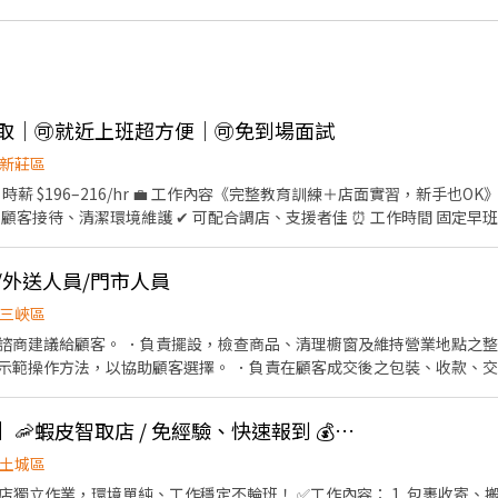
智取｜🉑就近上班超方便｜🉑免到場面試
新莊區
 時薪 $196–216/hr 💼 工作內容《完整教育訓練＋店面實習，新手也O
客接待、清潔環境維護 ✔ 可配合調店、支援者佳 ⏰ 工作時間 固定早班｜10:
6:15–22:45 ❷ 18:45–22:45 （每週至少 2 天需 16:15 上班） 🗓 
– ⭐【智取店】 💰 時薪 $196–229/hr + 晚班獎金 $20 💼 工作內容（不
/外送人員/門市人員
作業區環境整理、清潔 ✔ 需自備機車，可配合單日跑點（距離 ＜10km） ⏰ 工
晚班｜17:30–23:30（每日排 2–5H） 固定夜班｜23:30–03:30 🗓 排班方
三峽區
 📍門市地點自選｜目前缺額如下 🔹 八里區 🏪 八里中山店｜中山路二段306號
諮商建議給顧客。 ．負責擺設，檢查商品、清理櫥窗及維持營業地點之整
示範操作方法，以協助顧客選擇。 ．負責在顧客成交後之包裝、收款、交
華－智取店｜五華街62之1號1樓 ⭐ 三重雙園－智取店｜雙園街124號1樓 
存量及撰寫當日業務報表。 目前急需6:00-10:00整理蔬果人員 若有汽/機車駕
城區 🏪 土城明德店｜明德路一段309號1樓 🏪 土城中正店｜中正路
👍 🦐門市自選【土城】🦐蝦皮智取店 / 免經驗、快速報到 💰時薪 229-269
仁店｜立仁街6號1樓 🏪 土城學府店｜學府路一段91號1樓 ⭐ 土城延吉－智
土城區
－智取店｜裕生路28號 🔹 中和區 🏪 中和華福店｜華福街28號1樓 🏪 中和捷運
店獨立作業，環境單純、工作穩定不輪班！ ✅工作內容： 1. 包裹收寄、搬
和宜安店｜宜安路149號1樓 🏪 中和自立店｜自立路23號1樓 ⭐ 中和力行－