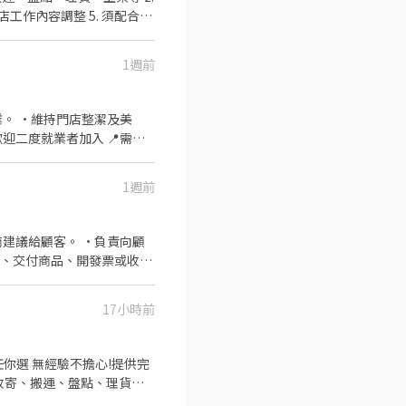
店工作內容調整 5. 須配合鄰
安平路17號1樓 ⭐ 中和連
可配合(早班/晚班)擇一於門
平路638號1樓 ⭐ 中和興南
0、08:30-13:30 🔹晚班：
1週前
班 ：23:30–03:30 (上班時數
段102之1號1樓 ⭐ 永和
2~6小時，一個月至少6天，依實際
269
－智取店｜秀峰路74號1樓 ⭐
及美
淡水、新店、新莊、蘆洲
排送審）： 👉
路119巷3號1樓 🏪 板橋
錄取前皆可先不填！ ➋加入留言：
文聖店｜文聖街173號1樓 🏪
1週前
36巷2號1樓 ⭐ 板橋四維
號1樓 ⭐ 板橋漢生－智取店
巷1號1樓 ⭐ 板橋樂群－智取
建議給顧客。 •負責向顧
10號1樓 ⭐ 板橋民權－智取
款、交付商品、開發票或收
號1樓 🔹 金山區
17小時前
一路三段162號1樓 🔹
二段163號1樓 🏪 新店北
樓 ⭐ 新店安祥－智取店｜安祥
 ⭐ 新店安康－智取店｜安康
單日跑點需求，騎車到各門市