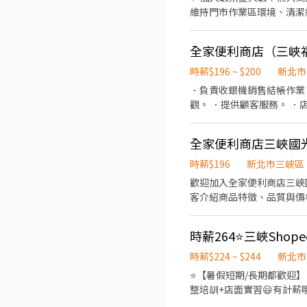
維持門市作業區環境、清潔維護
中和民享－智取店｜民享街66
近有人店門市支援 🌙🌙夜
城－智取店｜連城路346之1
市安排受訓 🔔需有機車&駕照🔔 
－智取店｜興南路一段179號1樓 🔹 五股區 🏪 五股西雲店｜西雲路70號1樓 ⭐ 五股工商－智取店｜工商路171號
全家便利商店（三峽
17:30-22:30、17:30-2
永和永平店｜仁愛路308號1
為2~4小時依實際情況而定) 
中興－智取店｜中興街151號1樓 🔹 汐止區 🏪 汐止大同店｜大同路二段667號1樓 🏪 汐止樟樹二店｜樟樹一路1
時薪$196 ~ $200
新北市
情況而定) ⸻ ✅工作待遇： 
止新昌店｜新昌路12號1樓 
．負責收銀機銷售結帳作業。 ．
━━━━━━━━━━━━
汐止東城－智取店｜康寧街459巷17號1樓 ⭐
觀。 ．提供顧客服務。 ．店舖主管交辦之事項。 ·有經驗者優先錄取，
━━━━━━━━━━━━ 
🏪 板橋三民二店｜三民路一段
https://reurl.c
忠孝店｜忠孝路171號1樓 
👉https://lin.ee/O
全家便利商店三峽國
板橋大觀店｜大觀路二段173
－智取店｜四維路304號1樓
時薪$196
新北市三峽區
｜漢生西路165巷50號1樓
歡迎加入全家便利商店三峽
店｜樂群路140號1樓 ⭐ 
客介紹商品特徵、品質與價
店｜民權路257號1樓 ⭐ 板橋長江－智取店｜長江路二段1
據。 •負責物流進貨後的
店｜忠孝路480號1樓 ⭐ 林口
⭐ 金山中正－智取店｜中正路59號1樓 🔹 泰山區 🏪 泰山仁德店｜仁德路10號1樓 🏪 泰山
智取店｜明志路二段291號1樓 ⭐ 泰山泰林－智取店
時薪$224 ~ $244
新北市
淡水北新店｜北新路169巷5
新店區 🏪 新店三民店｜三民
⭐【暑假短期/長期都歡迎】 ✔依法投保✔汽機車油資、維修補貼✔推薦獎金 🔥一般門市🔥 智取店🔥 任你選 無經驗不擔心!提供
宜店｜北宜路二段69號1樓 
整培訓+店面實習😃有計薪哦 🔺全台門市統一視訊面試🔺勿直奔門市nono 💰工作內容： 1.負責包裹收寄、搬運、盤點
路125號1樓 ⭐ 新店清潭
2.提供顧客接待、收銀結帳