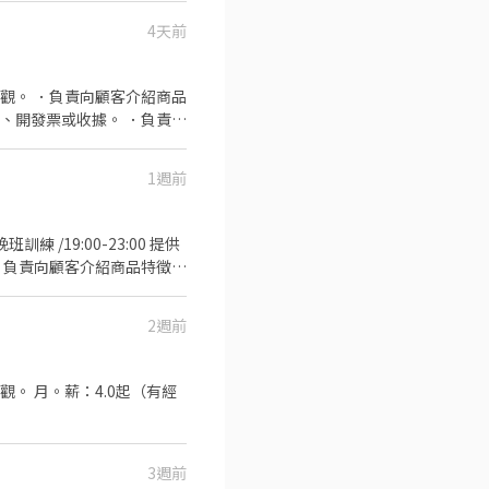
4天前
1樓 🏪 新莊中平店｜中平路
1樓 ⭐ 新莊體育－智取店｜公
光 - 智取店 新北市三峽區國
樓 ⭐ 新莊榮華－智取店｜榮華
觀。 ．負責向顧客介紹商品
、開發票或收據。 ．負責在
1樓 ⭐ 蘆洲長安二－智取店｜
如何應徵？🔽🔽🔽 ➊填寫履歷：
缺文💥 私訊留下 ⌜姓名✚電話 指名威
1週前
．負責向顧客介紹商品特徵、
票或收據。 ．負責在當天結
2週前
（有經
3週前