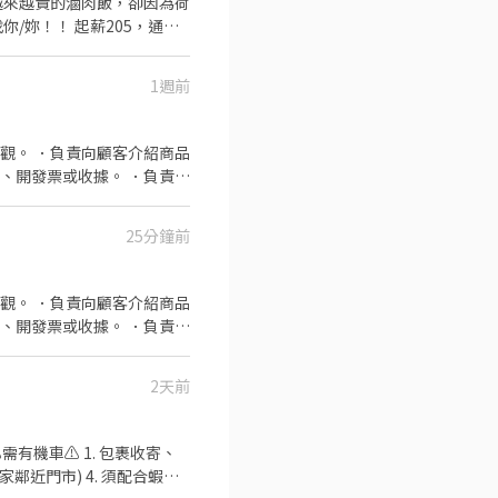
越來越貴的滷肉飯，卻因為荷
/妳！！ 起薪205，通過
就業環境 ●豐厚的各類獎
 （2）專業衛教諮詢、學習
1週前
下【我要應徵】！！
觀。 ．負責向顧客介紹商品
、開發票或收據。 ．負責在
25分鐘前
觀。 ．負責向顧客介紹商品
、開發票或收據。 ．負責在
2天前
鄰近門市) 4. 須配合蝦皮