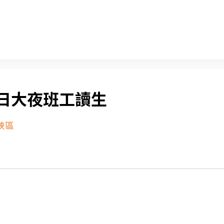
日大夜班工讀生
峽區