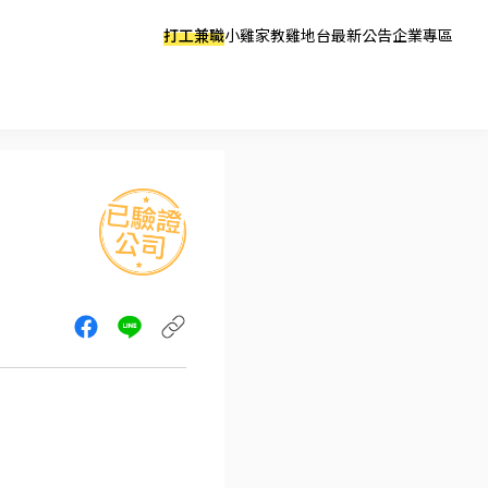
打工兼職
小雞家教
雞地台
最新公告
企業專區