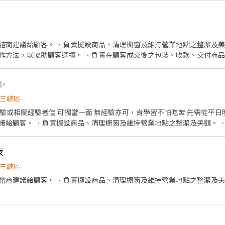
需自備機車&駕照) 5.協助區經理執行門市營運、維護 📢薪資待遇 智取店(無人店) 早班時新
13號1樓 🏪 新莊雙鳳店｜雙鳳路34號1樓 🏪 新莊龍安店｜龍安路287號
智取店 新北市三峽區大觀路24號1樓 三
潭底－智取店｜成功街1號1樓（HD hub） ⭐ 新莊安國－智取店｜頭前路38號
區民族街12號1樓 三峽永安 - 智取店 新北市三峽區永安街94號1樓 三峽國
二－智取店｜中港一街126號1樓 ⭐ 新莊中正－智取店｜中正路881-16號1
諮商建議給顧客。 ．負責擺設商品、清理櫥窗及維持營業地點之整潔及美
⭐ 萬里瑪鋉－智取店｜瑪鋉路41號1、2樓 🔹 蘆洲區 🏪 蘆洲民族
3:00/18:30 - 23:00 🔺需能搬重10-15KG 🔺須配合鄰近店點支援 🔺短期/長期 ☆*:
作方法，以協助顧客選擇。 ．負責在顧客成交後之包裝、收款、交付商品
 蘆洲民族三店｜民族路327巷24號1樓 ⭐ 蘆洲水湳－智取店｜水湳街31號
情形、盤點貨品存量及撰寫當日業務報表。
–––––––––––––––––––––––––––––––––––––––––––– 🔽🔽🔽
 💡安心求職、應徵詢問不收錢
0VEQ ➋加入留言：https://lin.ee/P5tPoOQ 或加 @504xbfkt 💥截圖職
✨
三峽區
議給顧客。 ．負責擺設商品、清理櫥窗及維持營業地點之整潔及美觀。 
，以協助顧客選擇。 ．負責在顧客成交後之包裝、收款、交付商品、開發
盤點貨品存量及撰寫當日業務報表。
夜
三峽區
議給顧客。 ．負責擺設商品、清理櫥窗及維持營業地點之整潔及美觀。 月。薪：4.0起