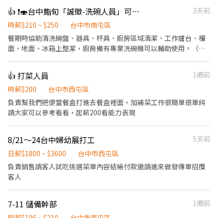
👍 ❗️🍣台中鮨旬「誠徵-洗碗人員」可長期配合者為優先考量。（週日、週一店休）
3天前
時薪$210 ~ $250
台中市南屯區
餐期時協助清洗碗盤、器具、杯具、廚房區域清潔、工作爐台、檯
面、地面、冰箱上整潔，廚房備有專業洗碗機可以輔助使用。（廚
房不大、工作簡單）
👍 打菜人員
1週前
時薪$200
台中市西屯區
負責幫我們把便當餐盒打進去餐盒裡面，加補菜工作很簡單很單純
請大家可以參考看看，起薪200看能力表現
8/21～24台中婦幼展打工
5天前
日薪$1800 ~ $3600
台中市西屯區
負責銷售請客人試吃挑選菜單內容結帳付款邀請進來做發傳單招攬
客人
7-11 儲備幹部
1週前
時薪$196 ~ $210
台中市西屯區