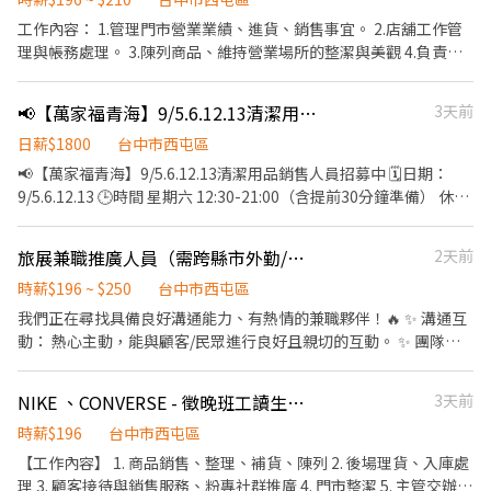
工作內容： 1.管理門市營業業績、進貨、銷售事宜。 2.店舖工作管
理與帳務處理。 3.陳列商品、維持營業場所的整潔與美觀 4.負責介
紹及銷售門市商品。 5.行銷活動規劃與執行。 6.執行能力佳、擅於
溝通與協調。 7.協助公司主管處理工作上交辦的事務。 8.負責意外
📢【萬家福青海】9/5.6.12.13清潔用品銷售人員招募中
3天前
事件及顧客抱怨的處理。 9.儲備幹部訓練 休假制度： 月休8天 排休
需可輪店 薪水45000 應徵要求： 需對工作抱持 積極 認真 負責✅ 獎
日薪$1800
台中市西屯區
金制度： 工作獎金、個人績效獎金，會跟著門市績效提高和個人考
📢【萬家福青海】9/5.6.12.13清潔用品銷售人員招募中 🗓日期：
績提高 而跟著增加獎金 『 門市的獲利提高 夥伴的獎金也會跟著提
9/5.6.12.13 🕒時間 星期六 12:30-21:00（含提前30分鐘準備） 休息
高 』 經營理念： 提供商品豐富 品質優良 衛生保證 優質服務 持續追
時間 17:30-18:30 星期日 10:30-19:00（含提前30分鐘準備） 休息
求卓越 秉持著唯有夥伴越來越好 門市才會跟著好的理念 非常歡迎加
時間 13:00-14:00 🏠地點 萬家福青海 台中市西屯區青海路二段207-
旅展兼職推廣人員（需跨縣市外勤/具交通補助
2天前
入我們的行列
18號 💰薪資 日薪 $1700+$100（無客訴獎金） 隔月15日匯款（遇假
日順延至上班日) 👕服裝 請自備自備白素色上衣 黑色無破洞長褲 客
時薪$196 ~ $250
台中市西屯區
戶提供logo胸牌、長頭髮需綁馬尾 💼工作內容 1）產品銷售與推廣
我們正在尋找具備良好溝通能力、有熱情的兼職夥伴！🔥 ✨ 溝通互
2）須配合賣場規定補貨，協助拉排面 3）統整顧客消費回饋，銷售
動： 熱心主動，能與顧客/民眾進行良好且親切的互動。 ✨ 團隊合
紀錄填寫 ✅條件要求 1）有清潔用品銷售經驗優先錄取，會叫賣 2）
作： 個性隨和、好溝通，具備良好的團隊合作精神。 ✨ 展現自我：
可積極主動接觸消費者銷售及介紹能力 3）需配合現場產品說明會
具備個人溝通特色，能適應各種情境並展現專業。 ✨ 經驗加分： 具
NIKE 、CONVERSE - 徵晚班工讀生（尚智運動世界福星店）
3天前
(9/1 18:30~20:30 ) 4）部分店家需配合平日至店家辦理店家駐廠
備相關實務經驗者優先，無經驗但學習態度佳亦可！ 【工作特色與
證，會給予辦證補助費 ⚠️錄取後會提供資料給廠商，無法因私事臨
說明】 🚘 跨縣市外勤： 本職務需前往不同縣市配合外勤或出差行程
時薪$196
台中市西屯區
時請假 ⚠️備註 ﹡本活動由品牌方主辦，請勿前往門市洽詢，以免造
（公司提供車資津貼）。 🤝 團隊氛圍： 團隊互助合作，提供完善的
【工作內容】 1. 商品銷售、整理、補貨、陳列 2. 後場理貨、入庫處
成困擾，感謝理解！ ﹡履歷眾多，我們將優先聯繫合適人選，未通
培訓與工作支援。 歡迎投遞履歷與我們聯繫，加入我們的團隊！🙌
理 3. 顧客接待與銷售服務、粉專社群推廣 4. 門市整潔 5. 主管交辦事