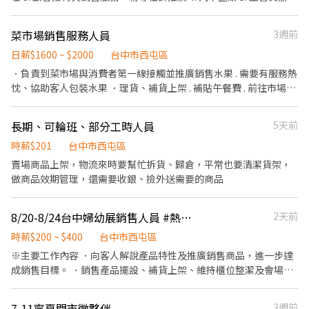
知者也敬請見諒。 ﹡請直接投遞履歷，無須私訊詢問名額，我們會
項 【排班時間】 晚班：18:00-23:30 **需可以配合假日與國定假
主動聯繫適合的你。 ﹡於活動期間發生客訴情形，經確認屬實，將
日、連續假期、過年期間的排班制度，假日可依店內需求安排全天
可能影響您的後續工作安排。 ﹡曾與傳揚合作過的夥伴將優先錄
菜市場銷售服務人員
3週前
班** 🌟【需求條件】 1. 有相關零售服務經驗者極佳 2. 對銷售服務有
取，歡迎直接與人資聯繫！
熱情、個性活潑喜愛與人接觸，具備主動積極的態度並提供好的服
日薪$1600 ~ $2000
台中市西屯區
務。 3. 有責任感，樂意學習，能與店上夥伴建立良好關係。
．負責到菜市場與消費者第一線接觸並推廣銷售水果 . 需要有服務熱
忱、協助客人包裝水果 ．理貨、補貨上架 . 補貼午餐費 . 前往市場需
搭公司車來回 . 會依照能力調薪
長期、可輪班、部分工時人員
5天前
時薪$201
台中市西屯區
賣場商品上架，物流來時要幫忙拆貨、歸倉，平常也要清潔貨架，
做商品效期管理，還需要收銀、撿外送需要的商品
8/20-8/24台中婦幼展銷售人員 #熱愛銷售不怕生
2天前
時薪$200 ~ $400
台中市西屯區
※主要工作內容 ．向客人解說產品特性及推廣銷售商品，進一步達
成銷售目標。 ．銷售產品擺設、補貨上架、維持櫃位整潔及會場銷
售流程運作。 ．機動性支援展期間櫃位任何事務並接受展場事務調
度。 ※注意事項 展場工作期間中間輪流休息30分鐘，休息時間供餐
7-11寧夏門市徵夥伴
3週前