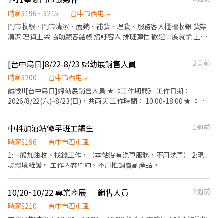
不支薪。 排班時間為:8/20、8/22-8/24
時薪$196 ~ $215
台中市西屯區
門市收銀、門市清潔、面銷、補貨、理貨、服務客人櫃檯收銀 貨架
清潔 理貨上架 協助顧客結帳 招呼客人 排班彈性 歡迎二度就業 上學
打工 沒有代溝的無效溝通問題 但建議身體不好常常需要請假的繞過
同事好相處不囉唆 歡迎你的加入😊😊😊
[台中烏日]8/22-8/23 婦幼展銷售人員
2天前
時薪$200
台中市西屯區
誠徵!![台中烏日]婦幼展銷售人員 ★《工作期間》 工作日期：
2026/8/22(六)~8/23(日)，共兩天 工作時間︰ 10:00-18:00 ★《工
作待遇》 薪資：200/時薪，業績達標有獎金 ★《工作內容》 工作地
點︰[台中西屯]台中國際會展中心(407臺中市西屯區黎明路三段
中科加油站徵早班工讀生
1週前
1000號) 人數需求：1名 工作內容：展場銷售 服裝儀容：建議穿包
鞋或運動鞋 其他需求： ((有相關經驗佳)) ★《聯絡資訊》 聯絡人︰
時薪$196
台中市西屯區
吳先生 應徵請提供簡歷＋照片，請透過打工趣系統應徵。需視訊面
1:一般加油收、找錢工作，（本站沒有洗車服務，不用洗車） 2:現
試 是否回信給報名者：合適者電話通知
場環境維護。 工作內容單純、不用推銷賣副產品。
10/20~10/22 專業商展 ｜ 銷售人員
2週前
時薪$210
台中市西屯區