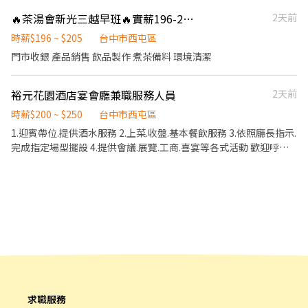
上詢問或點選立即應徵 ✨諮詢專線:0980083989 張先生 - ❌求職免
量食材的容量與重量。 ．負責擺盤、打包外帶服務。
🔥茶湯會新光三越早班🔥實薪196-205🔥
2天前
收費❌絕無詐騙┃⭕️免費諮詢 ⭕️安心上工
時薪$196 ~ $205
台中市西屯區
門市收銀 產品銷售 飲品製作 煮茶備料 環境清潔
裕元花園酒店宴會廳兼職服務人員
2天前
時薪$200 ~ $250
台中市西屯區
1.迎賓帶位.提供酒水服務 2.上菜.收盤.基本餐飲服務 3.依照廳長指示.
完成指定場型擺設 4.提供會議.展覽.工商.喜宴等各式活動 歡迎呼朋
引伴一同前往👊
求職服務