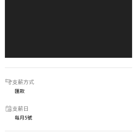
支薪方式
匯款
支薪日
每月5號