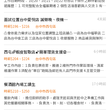
工作日期時段： 10/20、10/21、10/22 符合以下條件之夥伴歡迎投
遞履歷： 1. 可完整配合全檔展期者 2. 個性活潑喜歡與人交流 3. 有展
場或其他實體銷售經驗 【工作內容】 1.需熟悉品牌故事及產品內容
向客人介紹。 2.試飲介紹產品、推銷達成銷售。 3.攤位擺設與維持
面試位置台中愛悅店 誠徵晚、夜機動人員各一位）
4天前
整潔環境。 4.其他主管交辦事宜及支援事項。 【工作服裝】 著黑色
褲子，不可穿破洞牛仔褲。 不可穿拖鞋、露趾鞋，請穿著黑色運動
時薪$196 ~ $216
台中市西屯區
鞋。 公司統一發放制服、帽子。 升遷制度 - 1. 配合數個檔期並評核
⚠️會依能力需求以及住家位置調整上班店舖⚠️ 一店為台中福華店 二
通過，調整職位薪資． 2. 而後持續配合檔期並評核通過，調整職位
店為台中金工店 三店為台中愛悅店 1. 收銀服務 2. 商品補貨與陳列 3.
薪資與增加獎金． 3. 長期配合且符合資格人員可享有抽成、經銷之
庫存管理 4. 商品管理 5. 顧客服務 6. 環境清潔 7. 設備維護 8. 促銷活
福利． 打造屬於自己的事業，成功由你掌控 **由於履歷眾多、開缺
動執行 9. 處理物流 10. 帳務處理
西屯🌈蝦皮智取店🌠簡單理貨支援🎡快來應徵
6小時前
有限，我們審慎決定邀約人選進行視訊面試，其他遴選人則不另行
通知． 此職務於第一階段書審，第二階段採視訊面試。經書審通過
時薪$204 ~ $224
台中市西屯區
後，將通知面試時間。
🤎工作內容： 1.負責包裹收寄、搬運 2.維持門市作業區環境、清潔
維護作業 3.須配合"單日"跑點及鄰近有人店門市支援 4.主管交辦各
項事務 【提供完整教育訓練及店面實習】 ❗️❗️⚠️需有駕照、機車，需
配合單日跑點支援鄰近門店⚠️❗️❗️ 🤎工作時段: 早班:07:00~12:30 晚
餐酒館內場工讀生
17小時前
班:18:30~22:30 🤎工作薪資: 早班時薪$204 晚班時薪$224 🤎休假制
度： 排休 🤎上班地點： 西屯逢甲 - 智取店 台中市西屯區逢甲路70
時薪$210 ~ $250
台中市西屯區
號1樓 西屯工業 - 智取店 台中市西屯區工業區一路96之2號1樓 _ ✔️
餐飲內場： ．擔任廚師的助手，處理烹飪前與烹飪中之準備工作與
享勞團保 ✔️錄取高 ✔️固定班 ✔️團隊氣氛佳 ✨麻煩幫點選加入 🍯
其他餐廳相關事務。 ．負責洗、剝、削、切各種食材。 ．負責清理
https://lin.ee/WtVXeEh (加入告知姓名電話及職缺截圖即可) ✨線
工作環境、設備和餐具。 ．準備不同餐點所需要的食材。 ．協助測