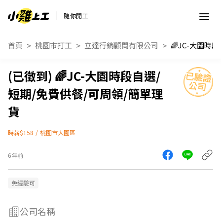
隨你開工
首頁
桃園市打工
立達行銷顧問有限公司
🌈JC-大園時段自選/
短期/免費供餐/可周領/簡單理
貨
時薪$158
/
桃園市大園區
6年前
免經驗可
公司名稱