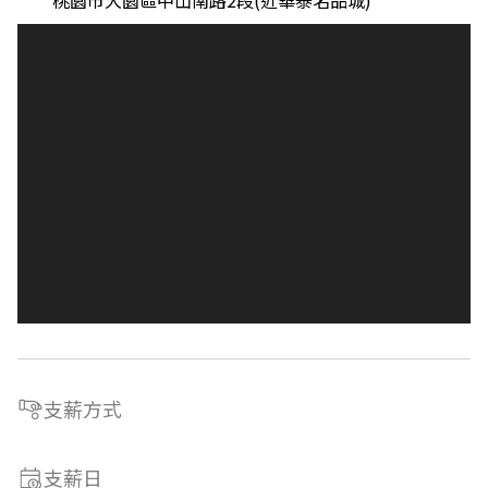
桃園市大園區中山南路2段(近華泰名品城)
支薪方式
支薪日