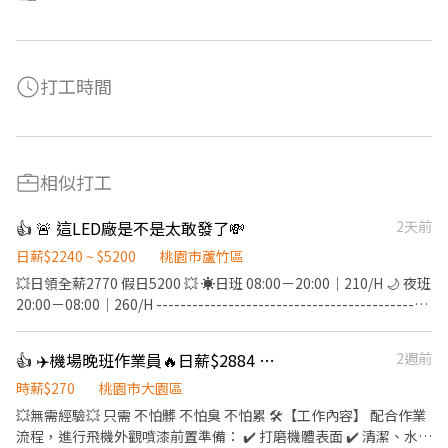
打工時間
相似打工
👍 🚨 這LED廠是不是太敢發了💸
2天前
日薪$2240 ~ $5200
桃園市蘆竹區
💥日領全薪2770 假日5200 💥 ☀️日班 08:00－20:00｜210/H 🌙 夜班
20:00－08:00｜260/H ----------------------------------------------
-------- 🍱 免費供餐，加班再供餐 🍱 夜班加班餐費再補助40元🌙 💸
日領全薪 (每天都是有錢人💸 ) 💰周領最高領1萬(對沒看錯1萬💰) 📅
👍 ✈️機場晚班作業員🔥日薪$2884 無經驗/暑期打工 可
2週前
週休二日還見紅休(愛賺加班費的這邊有福了) 🚌免費交通車(免費先
報名就對了) ------------------------------------------------------
時薪$270
桃園市大園區
劉小姐帶你上班去🫶🏻 ᴸᴵᴺᴱ ᴵᴰ a0909080315
💥無需經驗💥 只需 不怕髒 不怕臭 不怕累 🛠【工作內容】 配合作業
https://reurl.cc/Z8OmnW 加入請提供姓名｜電話｜職缺即可
流程，進行飛機外觀噴漆前置準備： ✔️ 打磨機體表面 ✔️ 清潔、水