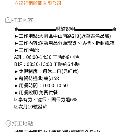
立達行銷顧問有限公司
打工內容
♚▬▬▬▬▬▬▬▬職缺說明▬▬▬▬▬▬▬▬♚
►工作地點:大園區中山南路2段(近華泰名品城)
►工作內容:運動用品分類理貨、貼標、拆封紙箱
►工作時間:
A班：06:00-14:30 工時約8小時
B班：08:30-15:00 工時約6小時
►休假制度：週休二日(見紅休)
►薪資待遇:時薪$158
►用餐時間：10:00-10:50
►用餐說明:免費供餐
☑享有勞、健保、團保勞退6％
☑次月10號發薪
打工地點