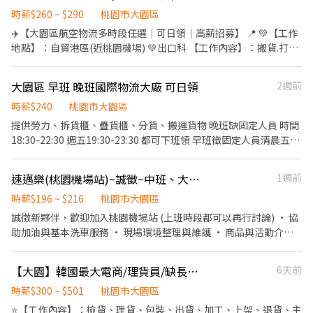
截圖 以便專員快速替你登記報班🙏 1對1專人為您服務😁 真心不騙
15:45★07:30～16:15★08:00～16:45★08:30～17:15 ✅ 中班時段 :
服務 - 【 上班地點 】 🔔 桃園 1 倉 : 大園建國路 (5F) ( 周休、假日早
時薪$260 ~ $290
桃園市大園區
⭕️免費諮詢 ❌無收取仲介費
★12:00-20:45★12:30-21:15★13:00-21:45★13:30-22:15★14:00-
班 ) 🔔 桃園 3 倉 : 大園中山南路 ( 假日班 ) 🔔 桃園 4 倉 : 觀音區玉林
✈️【大園區航空物流多時段任選｜可日領｜高薪招募】 📍 💚【工作
22:45★14:30-23:15★15:00-23:45★15:30-00:15★16:00-00:45 ✅
路 🔔 桃園 5 倉：觀音寶倉街 ( 可周休、假日班 ) 🔔 桃園 6 倉：大園
地點】：自貿港區(近桃園機場) 💚出口科 【工作內容】：搬貨.打盤.
夜班時段 :
航翔路 🔔 桃園 7 倉：楊梅環東路 🔔 桃園 9 倉：大園區建國路 (3'F)
疊貨.封膠膜. ⭕需配合搬重物．久站．走動 【休假制度】：固定休
★21:00~05:45★21:30~06:15★22:00~06:45★22:30~07:15★23:00~0
🔔 桃園 10 倉：觀音區玉林路一段 🔔 桃園 12 倉：楊梅區環東路 (7
日一 💚12H(也可8H) 💚【上班時段】：17:30-04:30(最晚05:30) 💚
(每半小時為一個班別)
大園區 早班 晚班國際物流大廠 可日領
2週前
倉樓下) 🔔 桃園 17 倉：大園區開和路 ( 限排休 ) 🔔 桃園 RC8：楊梅
【上班時段】：18:30-05:30(最晚06:30) 【薪資待遇】：時薪275元
區環東路 (4'F) ( 後面有寫缺長派才有缺，沒標註的都是無缺額 ) - ((
-------------------------------------- 💚進口科 【工作內容】：拆
時薪$240
桃園市大園區
堆高機需有證照及回訓證明 )) - 【 休假方式 】 周一至周日排休，一
貨、理貨、搬重 ⭕需配合搬重物．久站．走動 【休假制度】：排休
提供勞力、拆貨櫃、疊貨櫃、分貨、搬運貨物 晚班缺固定人員 時間
個月排休 8 ~ 10 天，單位報到當天由主管分配 - 【 工作時間 】 早班
💚【上班時段】：06:00-17:00(最晚18:00) 【薪資待遇】：250元
18:30-22:30 週五19:30-23:30 都可下班領 早班徵固定人員清晨五點
08 : 00 - 17 : 00 排休 $ 210 周休 $ 200 晚班 18 : 00 - 03 : 00 排休 $
💚【上班時段】：17:00-04:00(最晚05:00) 【薪資待遇】：270元 --
至下午一點班固定職 應徵職缺可以直接加ID:919236758
240 周休 $ 230 ( 假日班固定上六日 ) - ♦️ 用餐：免費供餐 ♦️ 冰箱、
------------------------------------ 💚進口放行科 【工作內容】：
微波爐、外出用餐、有上鎖置物櫃 - ▶ —————【應徵方式】
速邁樂(桃園機場站)~誠徵~中班、大夜班、時段班 長期 ♾️時薪制服務員
1週前
整理小貨、推大盤、掀網子 【休假制度】：排休 💚【上班時段】：
————— ◀ ⭐ 點選立即應徵或線上詢問此職缺 ⭐ 也可以加賴官方詢
早班：06:00－18:00 【薪資待遇】：230元 💚【上班時段】：夜
時薪$196 ~ $216
桃園市大園區
問 ⭐ 官方帳號 : https://lin.ee/jVYoe5J ★ 加入後請幫我留姓名 / 電
班：18:00－06:00 【薪資待遇】：250元 ---------------------------
誠徵新夥伴，歡迎加入桃園機場站 (上班時段都可以再行討論) • 協
話 / 截圖職缺文 ★
----------- ✔️ 提供全勤獎金$2000 ✔️ 每月有評分可調漲到
助加油與基本洗車服務 • 現場環境整理與維護 • 商品與活動介紹
$280/H~$295/H ✔️ 提供預支，日領/周領(配合銀行不扣手續費) ----
說明 • 現金收銀與點收工作 我們給你的： • 彈性排班，可配合個
---------------------------------- 想了解細節.歡迎聯絡 💵立即詢問
人時間 • 明確友善的工作指導 不論有無經驗，歡迎第一次嘗試打工
·安心上班·免抽成💵 ✨ 招募專員｜樂活-林小姐 💚 搜尋：
【大園】韓國最大電商/理貨員/缺長派/高時薪300-501/免費交通車/1-RM
6天前
的你一起加入~ 中班：1500-2300 大夜班：2300-0700 **大夜班需
0906873068 💚公司電話：03-438-5235 #13
先安排白天排班教育訓練(至少一週)，才能獨立上大夜班，需可配合
時薪$300 ~ $501
桃園市大園區
時段班：0900-1700
⭐【工作內容】：檢貨、理貨、包裝、出貨、加工、上架、退貨、主