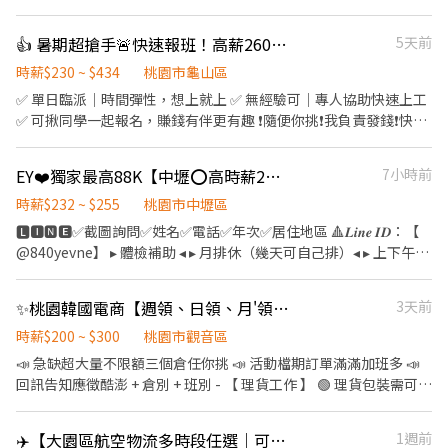
洗、包裝等作業 ✔️ 作業區有粉塵與有機溶劑（供全套防護裝備） 🕐
【工作時間】 長期 / 兼職可 晚班：19:00 - 05:00（休息時間也計
👍 暑期超搶手🚨快速報班！高薪260🔥日領現賺💸多時段任選！
5天前
薪） 另有早班及其他職缺可詢問（早晚班都可配合優先錄取） 本公
司為 長榮航空安衛家族 長榮航太維修廠承攬商 表現穩定、出勤良
時薪$230 ~ $434
桃園市龜山區
好， ✅有機會「轉任長榮航太本工」，享正式員工福利與升遷制度
✅ 單日臨派｜時間彈性，想上就上 ✅ 無經驗可｜專人協助快速上工
供宿舍 薪水週領 面試需備良民證 有半年內申請的良民證可優先安排
✅ 可揪同學一起報名，賺錢有伴更有趣 ❗️隨便你挑❗️我負責發錢❗️快找
上工👌
同學一起來⚡ ❤️多時段讓你選❤️ ------------------------------------
------ 龜山 🕒 上班時段 (休息時間不記薪) 💸時薪260💸專區 晚短班:
EY❤️獨家最高88K【中壢⭕高時薪255⭕等當兵可】班別自選.門市書審.週週領薪
7小時前
17:30－22:30 夜班: 00:00－08:00 夜11班:23:00－08:00 晚9班：
21:00－06:00 ~~~~~~~~~~~~~~~~~~~~~~~~~~~~~~ 💸時薪230💸
時薪$232 ~ $255
桃園市中壢區
專區 早9班：09:00 － 18:00 早8班：08:00 －17:00 午13班：13:00
🅻🅸🅽🅴✅截圖詢問✅姓名✅電話✅年次✅居住地區 🔺𝑳𝒊𝒏𝒆 𝑰𝑫：【
－20:00 午14班：14:00－23:00 工作內容: 簡單分貨＋包裹整理 工作
@840yevne】 ▸ 體檢補助 ◂ ▸ 月排休（幾天可自己排）◂ ▸ 上下午各
地點： 📍地址: 桃園市龜山區頂湖二街
１０分休息◂ ▸ 工作環境空調廠房 / 廠區乾淨明亮◂ ▸免經驗固定班 /
━━━━━━━━━━━━━━━━━━━━━ ⚡酷財神系列⚡單日
提供美食團膳◂ ▸機車停車場 / 享有勞、健保、勞退6％◂ ▸三節禮金
✨桃園韓國電商【週領、日領、月'領、現金、匯款】【假日班皆有】交通車🩷
3天前
津貼加碼250~600💸 🕒 上班時段 ▪ 早班：08:00 - 17:00｜時薪
或禮品(到職滿三個月享有)◂ 【 職缺介紹 】 ✅ 工作產品 : 知名超商
$210 ▪ 晚班：18:00 - 03:00｜時薪 $240 地址: 桃1📍桃園市大園區
的食品加工/便當/御飯糰/涼麵/沙拉/三明治 ✅ 工作內容 : 食品製作烹
時薪$200 ~ $300
桃園市觀音區
建國路 桃3📍桃園市大園區中山南路 桃4📍桃園市觀音區玉林路一段
調、料理、配料加工、包裝、前置(洗食材)、調理(料理食材) ✅ 廠區
📣 急缺超大量不限額三個倉任你挑 📣 活動檔期訂單滿滿加班多 📣
桃5📍桃園市觀音區寶倉街 桃6📍桃園市大園區航翔路 RC8📍桃園市
地址 : 中壢區自強一路(中壢工業區) ✅ 薪資說明 : ⭕日班 220~232/H
回訊告知應徵酷澎 + 倉別 + 班別 - 【 理貨工作 】 🟢 理貨包裝需可接
楊梅區環東路 桃9📍桃園市大園區建國路 桃17📍桃園市大園區開和
$40,832(含津貼)-$82,697(含加班) ⭕中班 232/H$40,832(含津
受久站 / 久走 / 搬重 🟢 以下薪資須另扣保險 / 手續費 🟢 pda撿貨、
路 ━━━━━━━━━━━━━━━━━━━━━ ❤️𝑳𝒊𝒏𝒆 𝑰𝑫：
貼)-$82,697(含加班) ⭕夜班 255/H$44,880(含津貼)-$88,669(含加
理貨、包裝 🟢早/晚班提供交通車接駁 交通車路線 (
【@317tpzqd】明熙-Blue專員 加入後請留下您的姓名+電話+職缺
✈️【大園區航空物流多時段任選｜可日領｜高薪招募】
1週前
班) ✅ 日班時段 : ★06:00～14:45★06:30～15:15★07:00～
https://reurl.cc/rErN4Z ) 🟢【 臨時工 】任何倉都沒有提供交通車