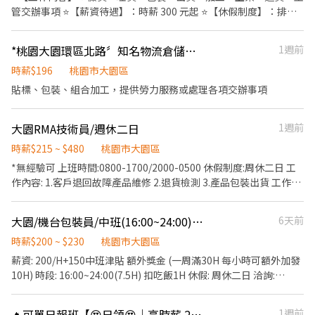
管交辦事項 ⭐【薪資待遇】：時薪 300 元起 ⭐【休假制度】：排休
制 ⭐【上班時間】：(可選擇加班/不加班) 日班 08:00~17:00 中班
13:00~22:00 晚班 18:00~03:00 大夜班 21:00~06:00 ⭐【工作地
*桃園大園環區北路〞知名物流倉儲誠徵〝包裝作業員〞周休二日、見紅休
1週前
點】：桃園市大園區建國路102號 ⭐【注意事項】：需久站、搬重
⭐【法定項目／福利】：免費交通車、可日領、三節禮品或禮金、結
時薪$196
桃園市大園區
婚生育禮金、喪儀慰問金(到職滿一個月即可享有)
貼標、包裝、組合加工，提供勞力服務或處理各項交辦事項
大園RMA技術員/週休二日
1週前
時薪$215 ~ $480
桃園市大園區
*無經驗可 上班時間:0800-1700/2000-0500 休假制度:周休二日 工
作內容: 1.客戶退回故障產品維修 2.退貨檢測 3.產品包裝出貨 工作地
點:遠雄貿易港區 有興趣洽0966963066
大園/機台包裝員/中班(16:00~24:00)/周休二日/薪資最高230元
6天前
時薪$200 ~ $230
桃園市大園區
薪資: 200/H+150中班津貼 額外獎金 (一周滿30H 每小時可額外加發
10H) 時段: 16:00~24:00(7.5H) 扣吃飯1H 休假: 周休二日 洽詢:
0965123699
🔥可單日報班【😍日領😍｜高時薪 290】大園物流人員強力招募中！🔥
1週前