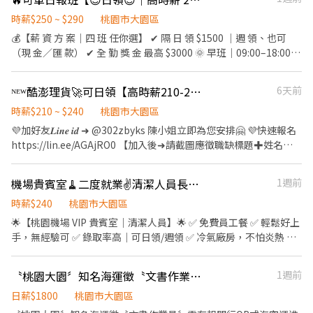
時薪$250 ~ $290
桃園市大園區
💰【薪 資 方 案｜四 班 任你選】 ✔ 隔 日 領 $1500 ｜週 領、也可
（現 金／匯 款） ✔ 全 勤 獎 金 最高 $3000 🌞 早班｜09:00–18:00
排休：時薪 $ 250 週休：時薪 $ 240 🌇 晚班｜15:00–24:00 排休：時
薪 $ 280 週休：時薪 $ 270 🌙 大夜班｜24:00–09:00 排休：時薪 $
ᴺᴱᵂ酷澎理貨🚀可日領【高時薪210-240↗】兼職打工🎖️班別任選🎖️大園區GJ
6天前
290 週休：時薪 $ 280 🌆 晚八班｜20:00–24:00 排休：時薪 $ 270 週
休：時薪 $ 260 🔸 可自由報班、無天數限制 🔸 想排多少、想賺多少
時薪$210 ~ $240
桃園市大園區
你自己決定！ 📦【工作內容簡單好上手】 🔸蝦皮包裹分貨 🔸刷條碼
💜加好友𝑳𝒊𝒏𝒆 𝒊𝒅 ➜ @302zbyks 陳小姐立即為您安排🤗 💜快速報名
/ 貼條碼 🔸物流箱作業 ➡ 超簡單！無經驗也能快速上手！ 🗓️【休假
https://lin.ee/AGAjRO0 【加入後➜請截圖應徵職缺標題✚姓名✚
制度】 月 排 休 8–9 天 / 週休/休日一皆可選 彈性排班，兼 職、長期
電話✚居住地區】 ＝＝＝＝＝＝＝＝＝＝＝＝＝＝＝＝＝＝＝＝＝
都歡迎 📍【工作地點】 桃園市大園區建國路102 號（交通方便） 📲
＝＝＝＝＝ ⚡免費交通車⚡立即上班⚡可預支周日領⚡加不加班隨你
機場貴賓室🧹二度就業✌️清潔人員長期職缺💯福利多多
1週前
【立即應徵】 📩 L I N E：@504uxsvg（記得加@） 👉 點這裡快速
開心 ⚡不定期的加碼獎金⚡強檔日雙倍薪⚡韓國電商理貨首選😀 ＝＝
加入：lin.ee/p5sJ6dz 📞 手機：0966-889-686 鼎倫國際歡迎你加
＝＝＝＝＝＝＝＝＝＝＝＝＝＝＝＝＝＝＝＝＝＝＝＝ ✅【工作內
時薪$240
桃園市大園區
入！ 🎉【員工福利】 👍 不欠薪、不拖薪、無任何手續費 👍 滿三個
容】 ➡️【理貨員】 : 檢貨、理貨、包裝、出貨、加工、上架、退
🌟【桃園機場 VIP 貴賓室｜清潔人員】🌟 ✅ 免費員工餐 ✅ 輕鬆好上
月享：三節禮品＋生日禮金 👍 鼎倫限定活動：#鼎倫音樂節、員工
貨、便服上班、走動式作業(依現場工作指派為原則) ➡️【文書人
手，無經驗可 ✅ 錄取率高｜可日領/週領 ✅ 冷氣廠房，不怕炎熱 ✅
聚餐、摸彩 🎁 業界唯一！福利好到超有感！ 鼎倫國際歡迎你加入！
員】 1.文書作業的工作，也是要協助現場的工作，工作比例不一定
長期穩定 📍【工作地點】 桃園國際機場 第一航廈 / 第二航廈 ▸ 清潔
2.要知道如何電腦操作，基本Excel (重複值、SUM、IF)比對加減要
人員： 清潔淋浴間整潔、備品補足、廁所整潔 🕒【上班時段】 🌞早
〝桃園大園〞知名海運徵〝文書作業員〞需有報關行OP或海空運進出口OP相關經驗
1週前
會 3.文書人員具備基本電腦操作能力、Office辦公室軟體操作 4.文書
班：０６：００～１４：００ 🌙 中夜班：１４：００～１０：００
理貨員為主要理貨工作但會操作到簡易文書作業 ＝＝＝＝＝＝＝＝
📆【休假制度】月休８－１１天 💰【薪資待遇】時薪 ２４０元
日薪$1800
桃園市大園區
＝＝＝＝＝＝＝＝＝＝＝＝＝＝＝＝＝＝ ✅【上班時間】 日班：
━━━━━━━━━━━━━━━ 📌【應徵條件】 ✔ 提供良民證