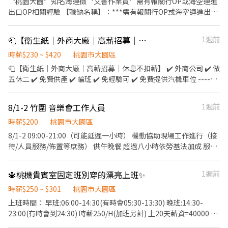
〝桃園大園〞知名海運徵〝文書作業員〞需有報關行OP或海空運進
08:00~17:00 晚班：18:00~03:00 (直接下夜班) ＝＝＝＝＝＝＝＝＝
━━━━━快速應徵━━━━━ 📲 截圖＋電話號碼 ➡️ ❤0906-163-
出口OP相關經驗 【職缺名稱】：***需有報關行OP或海空運進出口
＝＝＝＝＝＝＝＝＝＝＝＝＝＝＝＝＝ 💰【薪資待遇】 ➡️理貨日班
268❤ 樂活人力－曾小姐（免費諮詢） ✨另有多項職缺，歡迎詢問✨
OP相關經驗*** 【上班地點】：桃園市大園區航翔路101號 4樓
$210 ➡️理貨晚班$240 ➡️文書日班$230 (額滿) ➡️文書晚班$265 (額
T4006B室 【上班時間】：早班09:00-18:00 【備註】： 1. 享勞健
滿) ⭐另有，堆高機津貼20 (需通過訓練) ＝＝＝＝＝＝＝＝＝＝＝＝
🧻【衛生紙｜外商大廠｜高薪招募｜休息不扣薪】
1週前
保,提撥6% 2.福利:三節獎金,生日禮金
＝＝＝＝＝＝＝＝＝＝＝＝＝＝ ✅【上班地點任選】每天開的倉缺
時薪$230 ~ $420
桃園市大園區
額不同⭐可詢問專員 ❣️TAO1：大園區建國路102號 ▶近機場 ❣️
🧻【衛生紙｜外商大廠｜高薪招募｜休息不扣薪】 ✔️ 外商公司 ✔️ 做
TAO5：桃園市觀音區寶倉街108號5樓 ＝＝＝＝＝＝＝＝＝＝＝＝
五休二 ✔️ 免費供產 ✔️ 輪班 ✔️ 免經驗可 ✔️ 免費提供汽機車位 -------
＝＝＝＝＝＝＝＝＝＝＝＝＝＝
------------------------------- 📍工作地點：大園 📌 工作內容 ▪️機
https://forms.office.com/r/p8ECMPGJbb 🚚🚚 🚚詳細交通車路線
台操作 ▪️產品檢查 ▪️包裝作業 ▪️壓花 ------------------------------
可先自行查詢唷 🚚🚚🚚 ＝＝＝＝＝＝＝＝＝＝＝＝＝＝＝＝＝＝＝
8/1-2 竹圍 音樂會工作人員
1週前
-------- 💰 時薪210元起 💸 晚班津貼最高78元／時！ ✨ 晚班最高時
＝＝＝＝＝＝＝ ✅【休假制度】排休制 (依現場人力狀況靈活調配)
薪288元！ 💵 加班費另計，收入更上一層樓！ ---------------------
時薪$200
桃園市大園區
✅【工作要求】: 需能搬重、接受走動式久站 ❤️【工作福利】❤️ ➡️廠
----------------- • 排班資訊（每週輪班一次） ✨早班：07:00 -
區機車停車免費 ➡️提供日周領服務💲日領$1,500 ➡️加班採自願報
8/1-2 09:00-21:00（可能延遲一小時） 機動協助現場工作進行（接
15:00 230/H（提供午餐） ✨中班：15:00 - 23:00 255/H（提供晚
名，很彈性！ ➡️不需一直搬重 每個人都有推車 ➡️免經驗可 高錄取
待/人員服務/佈置等庶務） 供午晚餐 超過八小時依勞基法加成 服裝
餐） ✨晚班：23:00 - 07:00 288/H（提供早餐） ⏰每日 8 小時(含
可立即上工！ ➡️廠區有工業大電風扇，遠離悶熱，保持清爽！ ➡️備
黑色上衣 黑長褲 布鞋 另補貼交通費200
1H休息)休息不扣薪 -------------------------------------- ✨ 招募專
有近30條路線的交通車，讓你上下班沒煩惱！ ➡️不定時強檔專案推
🔱桃機貴賓室固定班別穿的漂亮上班✨
1週前
員｜林小姐 💚 搜尋：0906873068
出，讓你工作更有動力，荷包賺滿滿！ ＝＝＝＝＝＝＝＝＝＝＝＝
＝＝＝＝＝＝＝＝＝＝＝＝＝＝ ⚠️面試、應徵請線上預約，勿直接
時薪$250 ~ $301
桃園市大園區
跑現場唷⚠️
上班時間： 早班:06:00-14:30(有時會05:30-13:30) 晚班:14:30-
23:00(有時會到24:30) 時薪250/H(加班另計) 上20天薪資=40000 上
20加班至24:30薪資約48000 上22天薪資約53000 上24天薪資約