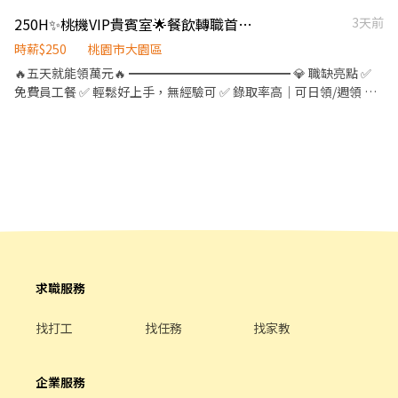
58000 內場：餐點備製(加熱.擺盤) 現場主管交辦事項 (需有相關工
250H✨桃機VIP貴賓室🌟餐飲轉職首選✨友善環境
3天前
作經驗) 外場：桌邊服務、桌面整理、自助BAR檯整理.補餐 (有多益
500分以上或是有相關工作經驗優佳) 月休10天 (可自選4天)! (•̀ᴗ•́)و ̑̑
時薪$250
桃園市大園區
獨 家 福 利 (•̀ᴗ•́)و ̑̑ 早班上班如無機捷進出機場航廈管制區，會補助單
🔥五天就能領萬元🔥 ━━━━━━━━━━━━━ 💎 職缺亮點 ✅
趟200元上限車資費用 晚班如遇到加班無機捷進出機場航廈管制
免費員工餐 ✅ 輕鬆好上手，無經驗可 ✅ 錄取率高｜可日領/週領 ✅
區，會補助單趟200元上限車資費用 機車可停坑口站或是大園站 ◉
冷氣廠房，不怕炎熱 ✅ 長期穩定 ━━━━━━━━━━━━━ 📍
比接駁車方便免等待同事可以自己抓時間上下班!! ◉另可配合大四
【工作地點】 桃園國際機場 第一航廈 / 第二航廈 👔【職缺內容】 ▸
實習合作 🔱免費諮詢🔱安心詢問 📲【0968-931-086】♡媛媛(吳小
貴賓接待 / 櫃檯人員 （需多益/托福，英文流利） ▸ 內場人員 加熱餐
姐) ☎️03-4385235#14
點、擺盤(不須開明火) ▸ 外場人員： 桌邊服務、桌面整理、送餐
點、整理BAR檯 （需多益/托福，英文流利） 🕒【上班時段】 ☀️ 早
班：05:00～13:30 (內場*3 外場*2) 🌙 中夜班：14:30～23:00(內場
*2 外場*3) 📆【休假制度】月休8-11天 💰【薪資待遇】時薪 250元
━━━━━━━━━━━━━━ 📌【應徵條件】 ✔ 提供良民證 ✔
體檢（配合醫院） ━━━━━快速應徵━━━━━ 📲 截圖＋電話號
碼 ➡️ ❤0906-163-268❤ 樂活人力－曾小姐（免費諮詢） ✨另有多
求職服務
項職缺，歡迎詢問✨
找打工
找任務
找家教
企業服務