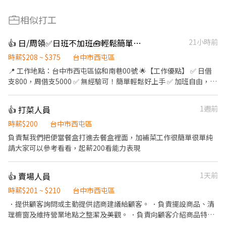
相似打工
👍 日/周領✅日班不加班🧰輕鬆簡單理貨員
21小時前
時薪$208 ~ $375
台中市西屯區
📍 工作地點：台中市西屯區協和南巷00號 🌟【工作優點】 ✅ 日借
支800，周借支5000 ✅ 無經驗可！簡單輕鬆好上手 ✅ 加班自由，生
活好安排 ✅ 津貼豐富：區域津貼＋排班加給＋證照補助 ✅ 特休、三
節禮金、婚喪／生育補助 ✅ 勞保、健保、勞退＋團保完整保障 🧰
👍 打菜人員
1週前
【工作內容】 ✔ 包裝、出貨、退貨處理 ✔ 貼標籤、分類、簡易整理
等輕作業 🕒【固定班別】 ☀ 日班A｜08:00－17:00時薪 $208/H｜
時薪$200
台中市西屯區
月約 $36,608起 ☀ 日班B｜09:00－18:00 🌤 午班A｜13:30－22:30
負責幫我們把便當餐盒打進去餐盒裡面，加補菜工作很簡單很單純
時薪 $220/H｜月約 $38,720起 🌙 午班B｜15:00－00:00時薪
請大家可以參考看看，起薪200看能力表現
$226/H｜月約 $39,776起 🌃 晚班｜18:00－03:00時薪 $236/H｜月
約 $41,536起 📅【休假制度】 ✔ 月休 8－10 天 ✔ 加班自由安排
👍 賣場人員
1天前
—————— 👉 有興趣直接私訊了解 （04）2560-0907 #1105找艾
瑪 賴 ID：@190ktlnc https://lin.ee/L0VkiWF （加好友後請傳職缺
時薪$201 ~ $210
台中市西屯區
截圖畫面+姓名電話生日✉️ 參考其他職缺： https://jobappmeta-
．提供顧客詢問或主動提供諮商建議給顧客。 ．負責擺設商品、清
y8adb6ni.manus.space
理櫥窗及維持營業地點之整潔及美觀。 ．負責向顧客介紹商品特
徵、品質與價格及示範操作方法，以協助顧客選擇。 ．負責在顧客