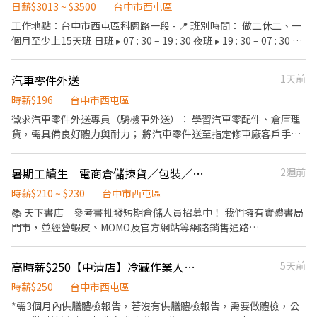
法另計 🦺另外核薪方式 薪資內含「每月」績效考核獎金- 優等：
日薪$3013 ~ $3500
台中市西屯區
100分以上發放→120%獎金 甲等：91~100 分 發放→100%獎金 乙
工作地點：台中市西屯區科園路一段 - 📍 班別時間： 做二休二、一
等：81~90 分 發放→80%獎金 丙等：80 分以下或當月有重大缺
個月至少上15天班 日班 ▸ 07 : 30 – 19 : 30 夜班 ▸ 19 : 30 – 07 : 30 -
失，不予發放獎金 🦺🦺亮點優勢超級多🦺🦺 ✨表現佳者可晉升小
📍工作內容 板條箱拆裝、成品保護 貨品搬運、進出、碼頭集運與倉
組長、挑戰更高薪資 ✨環境單純，訂單穩定，穩定長期派遣！ ✨廠
儲、包裝作業 - 📍 薪資結構： 1️⃣ 倉儲人員 日班 ▸ 32,000 ~ 35,700
汽車零件外送
1天前
區冷氣24小時運轉！ ✨員工餐廳、茶飲店及便利商店，可以電子支
夜班 ▸ 36,500 ~ 40,200 2️⃣ 堆高機手 日班 ▸ 32,000 ~ 40,700 夜班 ▸
付，上班生活更便捷 ✨用餐補助 : 早/午/晚餐50、點心40，餐點一次
36,500 ~ 45,200 - 📍 亮點優勢 ✔ 表現佳者可晉升小組長、挑戰更高
時薪$196
台中市西屯區
挖到飽 ✨員工專屬：休息室、個人置物櫃、汽機車停車場 ✨完善醫
薪資 ✔ 環境單純、訂單穩定、穩定長期派遣 ✔ 倉庫冷氣24小時運轉
徵求汽車零件外送專員（騎機車外送）： 學習汽車零配件、倉庫理
護室：專業護士和醫師駐廠 ✨認真努力肯做肯工作錢錢就會穩穩進
✔ 用餐補助 : 早/午/晚餐50+點心40，餐點一次挖到飽 ✔ 廠區有便利
貨，需具備良好體力與耐力； 將汽車零件送至指定修車廠客戶手
你戶頭 ☺️線 上 面 試 免 出 門 ☺️ 應徵方式 ╰┈➤ 聯絡╰┈➤
商店、休息室、個人置物櫃、員工停車場 - 💰 薪資另含「每'月」績
中，點收零件數量及檢查外觀； 熟悉當地路況、確認配送清單路線
Shan珊 1.填寫線上履歷：https://tsaipei33.pse.is/resumeforMfg
效考核獎金- 優等：100 分以上發放120%獎金 甲等：91 ~ 100 分發
（有外務、外送經驗者優先）； 細心負責、態度親切， 與客戶完成
2.點擊加入：https://lin.ee/pQ85S4w（ID：@826ajkpx） 加入後
暑期工讀生｜電商倉儲揀貨／包裝／出貨（晚班需具汽車駕照）
2週前
放100%獎金 乙等：81 ~ 90 分發放80%獎金 丙等：80 分以下或當
零件點交，友善工作的團隊環境。
請截圖並留言：預約中科倉儲面試/姓名/電話 ╚»工作材霈給你
月有重大缺失，不予發放獎金。 - ▶ —————【應徵方式】
時薪$210 ~ $230
台中市西屯區
★JOB PAYS YOU«╝
————— ◀ ⭐ 點選立即應徵或線上詢問此職缺 ⭐ 也可以加賴官方詢
📚 天下書店｜參考書批發短期倉儲人員招募中！ 我們擁有實體書局
問 ⭐ 官方帳號 : https://lin.ee/jVYoe5J ★ 加入後請幫我留姓名 / 電
門市，並經營蝦皮、MOMO及官方網站等網路銷售通路
話 / 截圖職缺文 ★
━━━━━━━━━━━━━━ 📦【工作內容】 1️⃣ 商品包裝與出
貨作業 ▪️確保商品包裝完整 ▪️保護商品運送品質 2️⃣ 倉儲整理與庫
高時薪$250【中清店】冷藏作業人員｜國定假日雙倍
5天前
存管理 ▪️商品上架、下架 ▪️倉儲整理與貨品歸位 ▪️庫存盤點協助
3️⃣ 訂單撿貨與核對 ▪️依訂單進行商品撿貨 ▪️核對商品數量及品項
時薪$250
台中市西屯區
4️⃣ 寄件作業 ▫️需協助開車至超商寄件 ▫️中班人員需具備駕駛能力
*需3個月內供膳體檢報告，若沒有供膳體檢報告，需要做體檢，公
━━━━━━━━━━━━━━ 🙋【我們希望你具備】 ✔ 做事細心