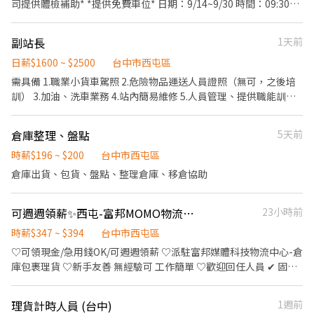
司提供體檢補助* *提供免費車位* 日期：9/14~9/30 時間：09:30-
負責 ✔ 良好的情緒管理及溝通能力 ✔ 可接受久站及長時間走動 ✔
18:30 休息不支薪 工作內容： 理貨作業: 在冷藏環境下，依照訂單或
配合團隊作業與工作安排 ✔ 反應迅速、抗壓性佳 ✔ 願意學習並接受
指令，將商品分類、整理並放置到指定位置，確保貨物擺放整齊，
副站長
1天前
快節奏工作環境 ━━━━━━━━━━━━━━ 📅【工作期間】
方便出貨。 出貨作業: 根據訂單或出貨單，準備、包裝並裝載冷藏商
✅7月27日至9月18日 ✅需能配合完整工作期間者優先錄取
品，確保商品在運送過程中保持低溫狀態。 庫存管理: 記錄冷藏商品
日薪$1600 ~ $2500
台中市西屯區
━━━━━━━━━━━━━━ 🕒【工作時間與薪資】 ▶️ 早班時薪
的進出貨數量，定期盤點庫存，確保庫存數據準確。
需具備 1.職業小貨車駕照 2.危險物品運送人員證照（無可，之後培
200元＋10元全勤獎金 合計：210元／時 ▶️ 中班時薪 205元＋10元
訓） 3.加油、洗車業務 4.站內簡易維修 5.人員管理、提供職能訓練
全勤獎金＋5元開車加給 合計：220元／時 📌 每週日公告下週班
與輔導 6.站務及營運處理，維持各項標準工作程序 7.主管交辦事
表。 📌 當月排班皆配合者，可領取全勤獎金。
項、公司政策執行
━━━━━━━━━━━━━━ 🎁【福利制度】 • 勞保 • 健保 •
倉庫整理、盤點
5天前
勞工退休金提撥 ━━━━━━━━━━━━━━ 📚【工作說明】 本
時薪$196 ~ $200
台中市西屯區
工作以倉儲出貨作業為主，工作期間需頻繁走動、搬運及整理商
倉庫出貨、包貨、盤點、整理倉庫、移倉協助
品。 商品以參考書及教材為主，每件貨重量10KG～20KG。 若您喜
歡忙碌充實的工作節奏、重視團隊合作，歡迎加入我們的行列！
━━━━━━━━━━━━━━ 📅 休假制度 🔺週六、週日及國定假
可週週領薪✨西屯-富邦MOMO物流☛搶賺高時薪347-394元
23小時前
日原則上休假 🔺每年開學旺季期間（開學前後約兩週），可能依工
時薪$347 ~ $394
台中市西屯區
作需求安排假日出勤
♡可領現金/急用錢OK/可週週領薪 ♡派駐富邦媒體科技物流中心-倉
庫包裹理貨 ♡新手友善 無經驗可 工作簡單 ♡歡迎回任人員 ✔ 固定
倉別、固定班別，工作流程清楚 ✔ 書審即可，錄取快速不拖延 ⭐️勞
保 團保 健保 ⭐️歡迎家人情侶朋友一起工作 ⭐️享有全台百家特約商店
理貨計時人員 (台中)
1週前
折扣優惠 ▶️【工作介紹】 出貨、撿貨、退貨、上架、包裝 ▶️【工作