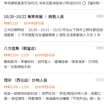
考核調薪最高可加45元 深夜出勤津貼每小時加$50元 ⭕【福利制
度】 ★每季一次考核調薪機會 ★享有特休累積 ★免費員工餐 ★三
節福利、生日禮金、夜班出勤津貼 ★提供員工制服及工作鞋 ★年度
10/20~10/22 專業商展 ｜ 銷售人員
2週前
健檢 ★勞保、健保，6％勞退提撥 ⭕【工作說明】 《內場》:餐點製
作、食材備料、進貨盤點 《外場》:接待服務顧客、收銀結帳、環境
時薪$210
台中市西屯區
整潔 用最快速的速度提供美味的牛丼！ 用最有元氣的服務使顧客露
工作日期時段： 10/20、10/21、10/22 符合以下條件之夥伴歡迎投
出滿意的笑容！ ★開朗活潑有笑容 ★ＳＯＰ專業流程 ★無經驗可
遞履歷： 1. 可完整配合全檔展期者 2. 個性活潑喜歡與人交流 3. 有展
★提供完善職前教育訓練 ⭕【經營理念】 我們是日本第一的速食連
場或其他實體銷售經驗 【工作內容】 1.需熟悉品牌故事及產品內容
鎖ZENSHO集團，我們的理念是"消滅世界的飢餓和貧困"，目標是
向客人介紹。 2.試飲介紹產品、推銷達成銷售。 3.攤位擺設與維持
八方雲集（朝富店）
2週前
成為全球第一的連鎖餐飲集團。 我們堅持使用安全及高品質的食
整潔環境。 4.其他主管交辦事宜及支援事項。 【工作服裝】 著黑色
材，當場現點現作提供美味可口的日本國民美食-牛丼/咖哩，並以
褲子，不可穿破洞牛仔褲。 不可穿拖鞋、露趾鞋，請穿著黑色運動
時薪$200 ~ $230
台中市西屯區
舒適衛生的用餐環境、熱情用心的服務態度、平實親民的誠懇價
鞋。 公司統一發放制服、帽子。 升遷制度 - 1. 配合數個檔期並評核
餐點製作、準備材料、招呼客人、櫃檯結帳、環境清潔、打烊收
格，強調食品安全，顧客安心。不論是單獨一人、與家人一起、朋
通過，調整職位薪資． 2. 而後持續配合檔期並評核通過，調整職位
拾、包製鍋貼水餃
友一起，皆可享受用餐的樂趣。
薪資與增加獎金． 3. 長期配合且符合資格人員可享有抽成、經銷之
福利． 打造屬於自己的事業，成功由你掌控 **由於履歷眾多、開缺
理茶 （西屯店）計時人員
5天前
有限，我們審慎決定邀約人選進行視訊面試，其他遴選人則不另行
通知． 此職務於第一階段書審，第二階段採視訊面試。經書審通過
時薪$196 ~ $250
台中市西屯區
後，將通知面試時間。
就是一間單純的飲料店！ 我們在找： 早班/晚班計時人員、長期工
讀。 排班彈性、時數彈性。 無論風吹日曬都『不用外送』哦～ 如果
可以配合調店那就太好啦！！ 最低薪資以政府公告之時薪。 時薪/