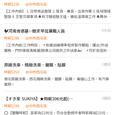
時間/薪資待遇】 1.日班(08:00~17:00)或(09:00~18:00) 時薪
時薪$230
台中市西屯區
208~347元 2.午班A(13:30~22:30) 時薪220~367元 3.午班
【工作內容】 1. 日常商品整理 2. 理貨、備貨、出貨作業 3. 區域環境
B(15:00~24:00) 時薪226~377元 4.晚班(18:00~03:00) 時薪236~394
整理 4. 主管交辦事項 🔔有冷鏈經驗尤佳，需低溫環境工作 🔔周休二
元 六日上班每小時時薪再加40 (每日最高320元) $$$借支服務貼心提
日，星期天固定休假 【福利項目】 @工作滿足月另有理貨獎金
供 每週可借支 $5000 剩餘薪資統一於發薪日匯款 ▶️【休假制度】
1000-3000元/月及勤務津貼1500元/月 @勞保、健保、團保、勞工
🐓河南肯德基✨徵求早班兼職人員
4天前
排休制：依照當月紅字天數排休 (員工自排4天/剩餘天數公司排) ​
退休金、特休 @婚喪喜慶補助、節慶禮品 @定期健康檢查 @員工消
▶️【上班地點】 台中市西屯區協和南巷3-5號 ✔️只要履歷書審 不用
費折扣 (公司直營門市)
時薪$196
台中市西屯區
現場面試 ✔️只要履歷書審 不用現場面試 ┌───【應徵方式】
〔工作內容/工作時段﹞ 📌依據訓練標準程序製作餐點：櫃台/外送
───┐ ʟɪɴᴇ ID：@877mztwq ʟɪɴᴇ☛ https://lin.ee/zCx27rr
服務、門市環境清維護(騎乘公司提供之外送車🛵） 📌可於各班別中
+ʟɪɴᴇ告知應徵：MOMO西屯理貨員
任選4-6小時彈性排班！ ﹝薪資福利﹞ ✨基本時薪：$196 "起" ✨津
貼福利 ✔️外送津貼$10元/14元/趟 外送趟次越多賺越多👍🏻 ✔️值班津
原廠洗車、精緻洗車、鍍膜、貼膜
1週前
貼：每小時20元(晉升組長後） ✔️早、晚班津貼：23:00-07:00 （每
小時享有50-80元津貼） ✔️健檢：任職滿一年起，公司提供年度健
時薪$250
台中市西屯區
檢照顧你的健康 ✔️保險：除勞、健、勞退外，公司更為你投保團保
南屯原廠洗車、西屯精緻洗車、鍍膜、貼膜！ 需細心工作、有汽車
維護你的安全 ✔️員工用餐折扣：兼職夥伴當日任職滿4小時，即享有
駕照！
85折員購折扣；組長當日任職每四小時享有乙餐員餐 ✔️生日/節慶禮
卷： 你生日我慶祝，生日當月我們提供你品牌禮卷 讓生日更有溫度
【すき家 SUKIYA】★時薪206元起(含全勤)★西屯市政誠品480店
3週前
🎂 你過節我共歡，重要節慶我們提供你福利禮券 好好與家人歡慶🎉
你旅遊我贊助，每年職福會提供你旅遊津貼 好好享受幸福人生🧏🏻‍♀️
時薪$196
台中市西屯區
🔅詳細工作時間於面試時告知📝
⭕【兼職時薪】 起薪為$196元，符合全勤條件者時薪再加$10元，