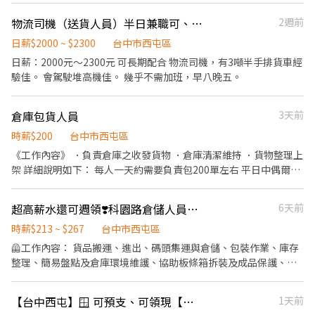
成交後之包裝、收款、交付商品、開發票或收據。 ．負責在當天結
物流司機（送貨人員）半日兼職可、可日領、可長期、見紅休
2週前
束營業前，統計銷售情形、盤點貨品存量及撰寫當日業務報表。
日薪$2000 ~ $2300
台中市西屯區
日薪：2000元～2300元 可長期配合 物流司機，有3噸半手排貨車經
驗佳。 會駕駛堆高機佳。 幾乎不需加班，早八晚五。
倉庫包貨人員
3天前
時薪$200
台中市西屯區
《工作內容》 ．負責倉庫之收發貨物 ．倉庫清潔維持 ．貨物整理上
架 詳細說明如下： 每人一天約需要負責包200單左右 平日中偶爾會
進貨一箱約20公斤左右，需體力足夠搬的動東西 包貨需走路拿東西
不是坐著就好了 《工作時間與時數保證》 • 一個月排班至少16天
超高薪水還可週領❣️科園路倉儲人員❣️有餐補有考核獎金
6天前
起 上班日保證4小時起 • 工作時間:10:30-16:30 吃飯休息時間一小
時（兼職不含薪） 若遇到大促活動比較忙可能會需要加班1-2小時
時薪$213 ~ $267
台中市西屯區
會給予薪資（基本上不會） 《工作環境》 因為是在倉庫內工作夏天
🦺工作內容： 貨品搬運、進出、碼頭集運與倉儲、包裝作業、庫存
會比較熱 有準備三台工業用電扇即各種消暑噴霧等等 - 此職缺爲長
整理、簡易盤點及倉庫環境維護、協助板條箱拆裝及成品保護、填
期請評估自身能力後再進行投遞履歷 不要浪費彼此時間 工作時不會
寫基本出入庫紀錄 🦺班別時間： 日班 07:30–19:30｜月 領
要求太多但必須將商品打包好不要出錯
$32,000～$35,500 夜班 19:30–07:30｜月 領 $36,500～$40,000 一
【台中西屯】🪟 可預支、可領現【工作環境超讚、做兩天休兩天】
1天前
個月至少15天班，變形工時(做二休二類)，排班制 ，加班費依勞基