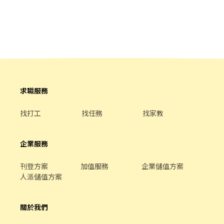
獎金會依排班配合度、工作態度及業績表現做調整 工作地點： ＊中
美店-台中市西區公正路191號 上班時間：7:30～21:30間 ＊西屯
店-407臺中市西屯區逢甲里西屯路二段253-8號 上班時間：9:30～
21:30 （一段班最低四小時） 備注： 1.無經驗也沒關係，我們願意
教 2.喜歡飲料、喜歡和人互動加分 3.肯學習、有責任感、有上進心
就很歡迎 4.需要準時上班打卡，請先評估自己的時間安排 5.入職前
需自費完成餐飲人員健檢，完成後即可上班 6.入職須完成勞雇契約
手續，以保障雙方權益 ＊服務業的工作內容除了飲品製作、點餐收
銀及環境整理外，也會依照門市營運需求安排相關工作，因此需要
求職服務
能接受工作調度及主管安排，不適合習慣自行認定工作範圍的求職
者～ ＊餐飲業工作節奏較快，需要重視團隊合作、工作效率及準時
找打工
找任務
找家教
出勤
企業服務
刊登方案
加值服務
企業儲值方案
人派儲值方案
關於我們