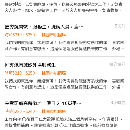
餐飲外場： 1.負責跑單、擺盤、送餐及聯繫內外場之工作。 2.負責
客人帶位、倒水、點餐等工作。 3.於客人用餐完畢後，負責收拾碗
盤與清理環境。 4.進行簡易餐飲之料理，如烹煮配菜，到職後會進
行教育訓練。 5.負責收班清潔、結帳、收銀之工作。 *上班時間：週
匠夯燒肉徵，服務生，洗碗人員，廚房人員，計時人員
5天前
六、週日 *工作時間：17:30～23:00 下班時間視收班情況彈性調整
時薪$210 ~ $250
桃園市桃園區
我們找的就是你！無經驗可！ 我們需要對服務有熱忱的你！ 喜歡團
隊合作，有創意有想法， 這是個透過服務傳遞快樂的工作！ 外場人
員這項職務，負責的工作內容有： ．負責為顧客帶位、安排座位 ．
將菜單遞給顧客、解決顧客提出之疑問，並給予餐點上的建議。 ．
匠夯燒肉誠徵外場服務生
39分鐘前
後續將顧客點餐訊息通知廚房做餐，或可進行簡易餐飲之料理。 ．
於顧客用餐完畢後，負責收拾碗盤與清理環境。 ．準備不同餐點所
時薪$210 ~ $250
桃園市桃園區
需要的食材 送餐，換烤網，桌邊服務，前置作業 服務態度狀況佳 ，
我們找的就是你！無經驗可！ 我們需要對服務有熱忱的你！ 喜歡團
還有你的熱情，保持平常心 面帶微笑。 內場人員這項職務，負責的
隊合作，有創意有想法， 這是個透過服務傳遞快樂的工作！ 外場人
工作內容有： 切菜，洗菜，切肉，整理食材，烹煮，控管每盤食材
員這項職務，負責的工作內容有： ．負責為顧客帶位、安排座位 ．
品質，肉品盤式
將菜單遞給顧客、解決顧客提出之疑問，並給予餐點上的建議。 ．
🎯壽司郎高薪徵才！假日２４0💥平日２２０，跟我們一起挑戰更高薪！【桃園國際路店】
4小時前
後續將顧客點餐訊息通知廚房做餐，或可進行簡易餐飲之料理。 ．
於顧客用餐完畢後，負責收拾碗盤與清理環境。 ．準備不同餐點所
時薪$220 ~ $240
桃園市桃園區
需要的食材 送餐，換烤網，桌邊服務，前置作業 服務態度狀況佳 ，
工作內容 ⭕復職同仁大歡迎 離職未滿三個月者享有: ▪年資累計 ▪
還有你的熱情，保持平常心 面帶微笑。
體檢費用補助 ▪薪資照舊計算 ⭕工作簡單彈性 ▪職前教育訓練，