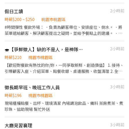
歡迎無經驗者加入!! ▪歡迎二度就業、外籍學生、實習簽約 ▪彈性
排班：8:30~23:30(請於面試時與主管確認班表) ⭕工作內容 ▪外場
假日工讀
2小時前
帶客入座→介紹、服務→商品提供→食材補充→確認結帳金額→收
銀結帳 等 ▪內場 商品進貨、準備、整理→料理製作→提供餐點→餐
時薪$200 ~ $250
桃園市桃園區
具清洗→庫存盤點、出貨 等 ⭕獎金福利 ▪生日禮券 ▪不定期活動
#時間彈性 餐飲外場： ．負責為顧客帶位、安排座位、倒水。 ．將
競賽獎金 ▪一年4次考核及調薪 ⭕企業魅力 ▪「以人為本」注重團
菜單遞給顧客、解決顧客提出之疑問，並給予餐點上的建議。 ．後
隊合作及交流，採納同仁的意見，提升參與感 ▪除學習到日本商業
續將顧客點餐訊息通知廚房做餐，或可進行簡易餐飲之料理，如：
禮儀、衛生知識及專業的烹飪技巧，還可接觸店鋪的經營管理，例
烤土司或調配飲料等。 ．於顧客用餐完畢後，負責收拾碗盤與清理
🍣【爭鮮徵人】缺的不是人，是神隊友。時薪210💰爭鮮PLUS➕🍣桃園藝文店🎉
2小時前
如：成本控管及數據分析等專業知識 ▪升遷快速且制度完善，依努
環境。 ．並負責結帳、收銀等工作。 餐飲內場： ．擔任廚師的助
力及成果將有升遷加薪的機會 ▪享有完善的福利制度，加班費為
手，處理烹飪前與烹飪中之準備工作與其他餐廳相關事務。 ．負責
時薪$210
桃園市桃園區
5分鐘為單位計算，重視員工的辛勤付出 ▪計畫拓展全台灣，讓
洗、剝、削、切各種食材。 ．負責清理工作環境、設備和餐具。 ．
【歡迎對餐飲有熱忱的你/妳，一同爭取新鮮、創造價值】 1. 接待、
更多人有機會品嚐美味平價壽司，致力成為頂尖品牌 ⭕基本保障 ①
準備不同餐點所需要的食材。 ．協助測量食材的容量與重量。 ．負
引導顧客入座、介紹菜單、點餐收銀、桌邊服務、收盤清理 2. 全方
加班費(以5分鐘為單位計算) ②勞保、健保、意外險 ③每月提撥勞工
責擺盤、打包外帶服務。
位工作技能-外場服務、內場餐點製作、出餐管理、確認出菜品質 3.
退休新制6% ④特休／年假按照勞基法規定 ⑤颱風天出勤津貼補助
外帶、外送平台顧客點餐服務 4. 顧客關係經營 5. 維持門市清整潔 🍣
⑥員工店內用餐折扣 ⑦提供員工制服 ⑧任職一年後提供免費健檢
徵長期早班、晚班工作人員
3小時前
爭鮮徵人中！一起邊賺錢邊變強 💪 不怕你沒經驗 只怕你不敢試 ✨
⭕其它 【實習相關】 歡迎餐飲相關科系實習生 福利制度完善，提
我們要的是： ✔ 不怕忙 ✔ 愛笑 ✔ 想存錢 ✔ 想交朋友 在這裡你會得
時薪$196
桃園市桃園區
供加班費 時薪制契約，薪資以該任職店鋪時薪為主 【介紹制度】 歡
到： 🔥 穩定排班 🔥 同事像朋友 🔥 學會抗壓＋反應變快 🔥 表現好升
現場櫃檯點餐、出杯、環境清潔 內場調泡飲品、備料 茶房煮茶、煮
迎介紹親朋好友一同任職，介紹獎金拿不完 依介紹職位及任職期間
遷超快 時薪 $210 🕒 時段彈性排班 打工不只是打工 是讓自己升級的
珍珠、協助現場 幫忙外送
不同，發放3000~5000元介紹獎金
開始。 來試試，你會比自己想像中更強。
大廳見習襄理
3小時前