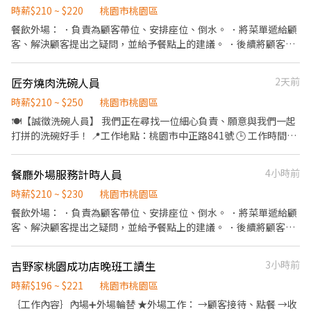
時薪$210 ~ $220
桃園市桃園區
餐飲外場： ．負責為顧客帶位、安排座位、倒水。 ．將菜單遞給顧
客、解決顧客提出之疑問，並給予餐點上的建議。 ．後續將顧客點
餐訊息通知廚房做餐，或可進行簡易餐飲之料理，如：烤土司或調
配飲料等。 ．於顧客用餐完畢後，負責收拾碗盤與清理環境。 ．並
匠夯燒肉洗碗人員
2天前
負責結帳、收銀等工作。 餐飲內場： ．擔任廚師的助手，處理烹飪
前與烹飪中之準備工作與其他餐廳相關事務。 ．負責洗、剝、削、
時薪$210 ~ $250
桃園市桃園區
切各種食材。 ．負責清理工作環境、設備和餐具。 ．準備不同餐點
🍽️【誠徵洗碗人員】 我們正在尋找一位細心負責、願意與我們一起
所需要的食材。 ．協助測量食材的容量與重量。 ．負責擺盤、打包
打拼的洗碗好手！ 📍工作地點：桃園市中正路841號 🕒 工作時間：
外帶服務。 (中間空檔時段為休息時間) 10:30-14:30 17:00-21:00
中午11:00-15:00、晚上17:00-23:00，可彈性排班 💰 薪資待遇：
11:00-15:00 17:30-21:30 11:30-15:30 18:00-22:00 12:00-16:00
210元起 👥 工作內容： 餐具、鍋具、廚房設備的清洗與整理 協助廚
餐廳外場服務計時人員
4小時前
18:30-22:30
房環境清潔 協助簡易廚務（如有需要） 【我們希望你是】 ✅ 不怕
髒、不怕水，做事細心又有效率 ✅ 有責任感，準時上班不遲到 ✅ 可
時薪$210 ~ $230
桃園市桃園區
長期配合尤佳 📞 有興趣請聯繫我們 📩 或私訊我們粉專了解更多詳
餐飲外場： ．負責為顧客帶位、安排座位、倒水。 ．將菜單遞給顧
情！ 加入我們，一起打造舒適整潔的工作環境 💪
客、解決顧客提出之疑問，並給予餐點上的建議。 ．後續將顧客點
餐訊息通知廚房做餐，或可進行簡易餐飲之料理，如：烤土司或調
配飲料等。 ．於顧客用餐完畢後，負責收拾碗盤與清理環境。 ．並
吉野家桃園成功店晚班工讀生
3小時前
負責結帳、收銀等工作。
時薪$196 ~ $221
桃園市桃園區
｛工作內容｝內場➕外場輪替 ★外場工作： →顧客接待、點餐 →收