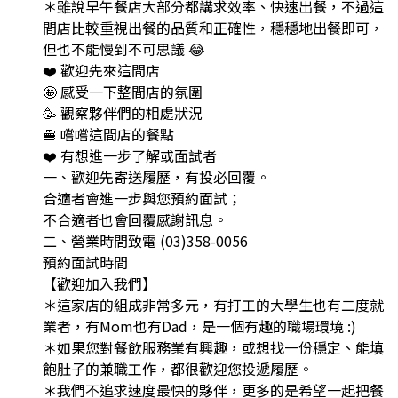
＊雖說早午餐店大部分都講求效率、快速出餐，不過這
間店比較重視出餐的品質和正確性，穩穩地出餐即可，
但也不能慢到不可思議 😂
❤️ 歡迎先來這間店
🤩 感受一下整間店的氛圍
🥳 觀察夥伴們的相處狀況
🍔 嚐嚐這間店的餐點
❤️ 有想進一步了解或面試者
一、歡迎先寄送履歷，有投必回覆。
合適者會進一步與您預約面試；
不合適者也會回覆感謝訊息。
二、營業時間致電 (03)358-0056
預約面試時間
【歡迎加入我們】
＊這家店的組成非常多元，有打工的大學生也有二度就
業者，有Mom也有Dad，是一個有趣的職場環境 :)
＊如果您對餐飲服務業有興趣，或想找一份穩定、能填
飽肚子的兼職工作，都很歡迎您投遞履歷。
＊我們不追求速度最快的夥伴，更多的是希望一起把餐