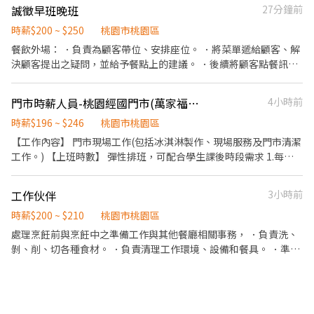
排班：8:30~23:30(請於面試時與主管確認班表) ⭕工作內容 ▪外場
誠徵早班晚班
27分鐘前
帶客入座→介紹、服務→商品提供→食材補充→確認結帳金額→收
銀結帳 等 ▪內場 商品進貨、準備、整理→料理製作→提供餐點→餐
時薪$200 ~ $250
桃園市桃園區
具清洗→庫存盤點、出貨 等 ⭕獎金福利 ▪生日禮券 ▪不定期活動
餐飲外場： ．負責為顧客帶位、安排座位。 ．將菜單遞給顧客、解
競賽獎金 ▪一年4次考核及調薪 ⭕企業魅力 ▪「以人為本」注重團
決顧客提出之疑問，並給予餐點上的建議。 ．後續將顧客點餐訊息
隊合作及交流，採納同仁的意見，提升參與感 ▪除學習到日本商業
通知廚房做餐，或可進行簡易餐飲之料理，。 ．於顧客用餐完畢
禮儀、衛生知識及專業的烹飪技巧，還可接觸店鋪的經營管理，例
後，負責收拾碗盤與清理環境。 ．並負責結帳、收銀等工作。 餐飲
門市時薪人員-桃園經國門市(萬家福經國店)
4小時前
如：成本控管及數據分析等專業知識 ▪升遷快速且制度完善，依努
內場： ．擔任廚師的助手，處理烹飪前與烹飪中之準備工作與其他
力及成果將有升遷加薪的機會 ▪享有完善的福利制度，加班費為
餐廳相關事務。 ．負責洗、剝、削、切各種食材。 ．負責清理工作
時薪$196 ~ $246
桃園市桃園區
5分鐘為單位計算，重視員工的辛勤付出 ▪計畫拓展全台灣，讓
環境、設備和餐具。 ．準備不同餐點所需要的食材。 ．協助測量食
【工作內容】 門市現場工作(包括冰淇淋製作、現場服務及門市清潔
更多人有機會品嚐美味平價壽司，致力成為頂尖品牌 ⭕基本保障 ①
材的容量與重量。 ．負責擺盤、打包外帶服務。
工作。) 【上班時數】 彈性排班，可配合學生課後時段需求 1.每週
加班費(以5分鐘為單位計算) ②勞保、健保、意外險 ③每月提撥勞工
最少配合排班20小時，依各門市營業需求進行排班工時規劃。 2.國
退休新制6% ④特休／年假按照勞基法規定 ⑤颱風天出勤津貼補助
定假日及例假日需能配合上班。 【培訓規劃】 我們透過每個階段的
⑥員工店內用餐折扣 ⑦提供員工制服 ⑧任職一年後提供免費健檢
工作伙伴
3小時前
學習訓練，來創造顧客無與倫比的冰淇淋體驗 1.新進學習訓練(教室
⭕其它 【實習相關】 歡迎餐飲相關科系實習生 福利制度完善，提
課程/實作課程訓練) 2.晉升訓練(時薪娛樂經理培訓課程) 【福利】
時薪$200 ~ $210
桃園市桃園區
供加班費 時薪制契約，薪資以該任職店鋪時薪為主 【介紹制度】 歡
我們會依公司的經營成果，規劃員工福利讓夥伴和公司一起成長 1.
處理烹飪前與烹飪中之準備工作與其他餐廳相關事務， ．負責洗、
迎介紹親朋好友一同任職，介紹獎金拿不完 依介紹職位及任職期間
保險制度：勞保、健保、團保(意外險)、職災保險、退休金提撥6%
剝、削、切各種食材。 ．負責清理工作環境、設備和餐具。 ．準備
不同，發放3000~5000元介紹獎金
2.休假制度：特休假、育嬰假、陪產假、家庭照顧假、生理假等等
不同餐點所需要的食材。 ．協助測量食材的容量與重量。 ．負責擺
3.健康相關：年度員工健檢(不含新進人員體檢) 4.其他：上班免費享
盤、打包外帶服務。
用冰淇淋、員工折扣、生日福利、三節禮金(品)、福委會福利