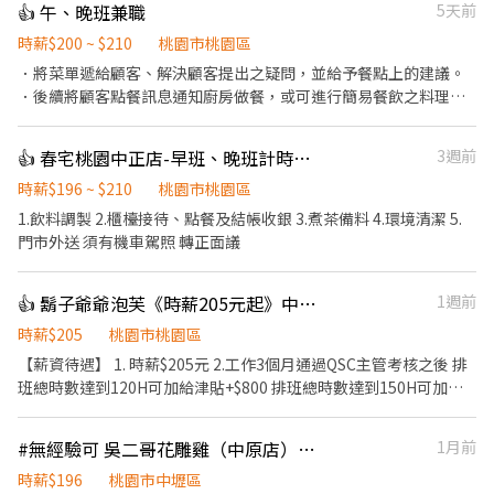
👍 午、晚班兼職
5天前
時薪$200 ~ $210
桃園市桃園區
．將菜單遞給顧客、解決顧客提出之疑問，並給予餐點上的建議。
．後續將顧客點餐訊息通知廚房做餐，或可進行簡易餐飲之料理，
如：炸物或調配飲料等。 ．於顧客用餐完畢後，負責收拾碗盤與清
理環境。 ．並負責結帳、收銀等工作。 餐飲內場： ．擔任廚師的助
👍 春宅桃園中正店-早班、晚班計時人員
3週前
手，處理烹飪前與烹飪中之準備工作與其他餐廳相關事務。 ．負責
洗、剝、削、切各種食材。 ．負責清理工作環境、設備和餐具。 ．
時薪$196 ~ $210
桃園市桃園區
準備不同餐點所需要的食材。 ．協助測量食材的容量與重量。 ．負
1.飲料調製 2.櫃檯接待、點餐及結帳收銀 3.煮茶備料 4.環境清潔 5.
責擺盤、打包外帶
門市外送 須有機車駕照 轉正面議
👍 鬍子爺爺泡芙《時薪205元起》中壢大江店 晚班工讀生 beard papa's
1週前
時薪$205
桃園市桃園區
【薪資待遇】 1. 時薪$205元 2.工作3個月通過QSC主管考核之後 排
班總時數達到120H可加給津貼+$800 排班總時數達到150H可加給
津貼+$1000 【工作內容】 1. 泡芙烘焙：製作內餡、烘烤泡芙、包
裝 2. 販售招呼、結帳收銀 3. 店面整理清潔 【工作時間】 1. 兼職人
#無經驗可 吳二哥花雕雞（中原店）誠徵【外場服務人員】晚班工讀
1月前
員彈性排班 2. 配合百貨上下班時間 3. 假日可配合尤佳
時薪$196
桃園市中壢區