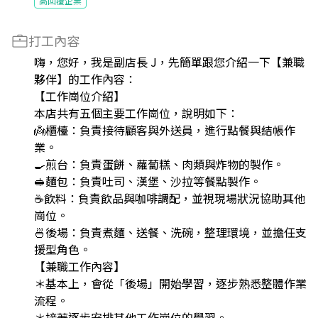
高回覆企業
打工內容
嗨，您好，我是副店長 J，先簡單跟您介紹一下【兼職
夥伴】的工作內容：
【工作崗位介紹】
本店共有五個主要工作崗位，說明如下：
👼櫃檯：負責接待顧客與外送員，進行點餐與結帳作
業。
🍳煎台：負責蛋餅、蘿蔔糕、肉類與炸物的製作。
🥪麵包：負責吐司、漢堡、沙拉等餐點製作。
☕️飲料：負責飲品與咖啡調配，並視現場狀況協助其他
崗位。
🍜後場：負責煮麵、送餐、洗碗，整理環境，並擔任支
援型角色。
【兼職工作內容】
＊基本上，會從「後場」開始學習，逐步熟悉整體作業
流程。
＊接著逐步安排其他工作崗位的學習。