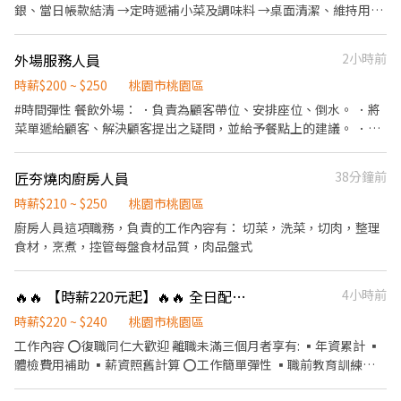
銀、當日帳款結清 →定時遞補小菜及調味料 →桌面清潔、維持用餐
環境 ★內場工作： →食材整理準備 →依標準作業烹調餐點 →餐具
清潔整理 →出餐時間及順序控管 →內場環境清潔整理、食材冷藏 ★
外場服務人員
2小時前
其他工作： →店長、代行交代事務
時薪$200 ~ $250
桃園市桃園區
#時間彈性 餐飲外場： ．負責為顧客帶位、安排座位、倒水。 ．將
菜單遞給顧客、解決顧客提出之疑問，並給予餐點上的建議。 ．後
續將顧客點餐訊息通知廚房做餐，或可進行簡易餐飲之料理，如：
烤土司或調配飲料等。 ．於顧客用餐完畢後，負責收拾碗盤與清理
匠夯燒肉廚房人員
38分鐘前
環境。 ．並負責結帳、收銀等工作。
時薪$210 ~ $250
桃園市桃園區
廚房人員這項職務，負責的工作內容有： 切菜，洗菜，切肉，整理
食材，烹煮，控管每盤食材品質，肉品盤式
🔥🔥 【時薪220元起】🔥🔥 全日配合長期工讀-【日商壽司郎🌏】壽司郎桃園國際路
4小時前
時薪$220 ~ $240
桃園市桃園區
工作內容 ⭕復職同仁大歡迎 離職未滿三個月者享有: ▪年資累計 ▪
體檢費用補助 ▪薪資照舊計算 ⭕工作簡單彈性 ▪職前教育訓練，
歡迎無經驗者加入!! ▪歡迎二度就業、外籍學生、實習簽約 ▪彈性