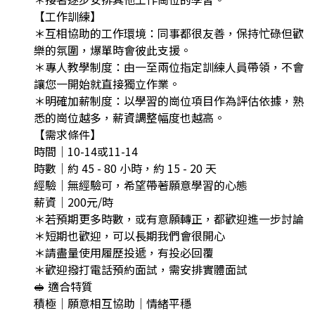
【工作訓練】
＊互相協助的工作環境：同事都很友善，保持忙碌但歡
樂的氛圍，爆單時會彼此支援。
＊專人教學制度：由一至兩位指定訓練人員帶領，不會
讓您一開始就直接獨立作業。
＊明確加薪制度：以學習的崗位項目作為評估依據，熟
悉的崗位越多，薪資調整幅度也越高。
【需求條件】
時間｜10-14或11-14
時數｜約 45 - 80 小時，約 15 - 20 天
經驗｜無經驗可，希望帶著願意學習的心態
薪資｜200元/時
＊若預期更多時數，或有意願轉正，都歡迎進一步討論
＊短期也歡迎，可以長期我們會很開心
＊請盡量使用履歷投遞，有投必回覆
＊歡迎撥打電話預約面試，需安排實體面試
🥪 適合特質
積極｜願意相互協助｜情緒平穩