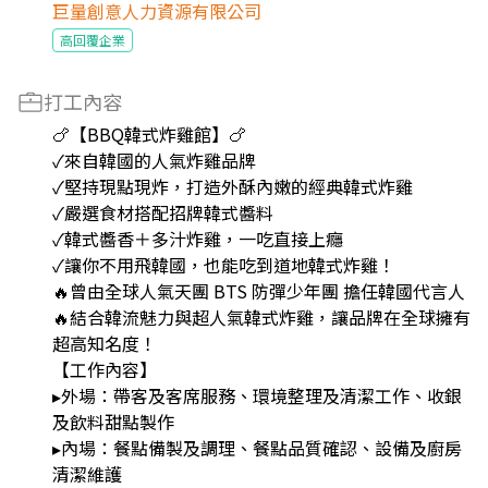
巨量創意人力資源有限公司
高回覆企業
打工內容
🍗【BBQ韓式炸雞館】🍗
✓來自韓國的人氣炸雞品牌
✓堅持現點現炸，打造外酥內嫩的經典韓式炸雞
✓嚴選食材搭配招牌韓式醬料
✓韓式醬香＋多汁炸雞，一吃直接上癮
✓讓你不用飛韓國，也能吃到道地韓式炸雞！
🔥曾由全球人氣天團 BTS 防彈少年團 擔任韓國代言人
🔥結合韓流魅力與超人氣韓式炸雞，讓品牌在全球擁有
超高知名度！
【工作內容】
▸外場：帶客及客席服務、環境整理及清潔工作、收銀
及飲料甜點製作
▸內場：餐點備製及調理、餐點品質確認、設備及廚房
清潔維護