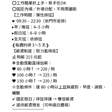
⭕工作簡單好上手，新手也OK
⭕固定內場／外場分配，不用兩邊跑
【工作時間｜彈性排班】
☛ 09:30 – 22:30（依門市安排）
▸早 / 晚班：4–5 小時
▸假日班：6–8 小時
▸全天班：依排班
❮每週約排 3～5 天❯
【薪資制度｜努力看得見】
💰 時薪 215 元起
🌟全勤獎勵直接加薪：
♥ 80 小時↑ → 220 / 時
♥ 100 小時↑ → 225 / 時
♥ 150 小時↑ → 230 / 時
※全勤條件：達 80 小時以上且無遲到、早退、請假、
曠職
✔ 國定假日 / 停班停課 → 雙倍薪資
✔ 提供薪資預支（可申請日週領）
﹋﹋﹋﹋﹋﹋﹋﹋