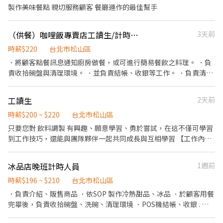
製作美味餐點 親切服務顧客 餐廳運作的最佳幫手
（供餐）咖哩飯專賣店工讀生/計時人員
3天前
時薪$220
台北市松山區
．將顧客點餐訊息通知廚房做餐，或可進行簡易餐飲之料理。 ．負
責收拾碗盤與清理環境。 ．並負責結帳、收銀等工作。 ．負責清理
工作環境、設備和餐具。 ．負責擺盤、打包外帶服務。
工讀生
2天前
時薪$200 ~ $220
台北市松山區
只要您對 飲料調製 有興趣、願意學習、勇於嘗試，在這不僅可學習
到工作技巧，還能與團隊夥伴一起共同成長與互相學習 【工作內
容】 1. 產品SOP執行和品質維護。 2. 廚房煮茶 煮料。 3. 櫃台結帳
收銀、介紹飲品及包裝飲品。 4. 門市衛生清潔。 5. 個性積極主動、
冰品店晚班計時人員
1週前
有責任感、適應力強、抗壓性佳。 6. 可外送服務佳。 7. 超彈性排班
(無經驗可)。 階段性熟悉工作內容 依據每階段考核 再 調薪 歡迎企
時薪$196 ~ $210
台北市松山區
業實習生，意者電洽或可直接投履歷 目前籌備分店中~可轉正！
．負責介紹、販售商品 ．依SOP 製作冷熱甜品、冰品 ．於顧客用餐
完畢後，負責收拾碗盤、洗碗、清理環境 ．POS機結帳、收銀 . 閉
店清潔打掃 *以長期為主，可以彈性排班，2時段可以擇一，但假日