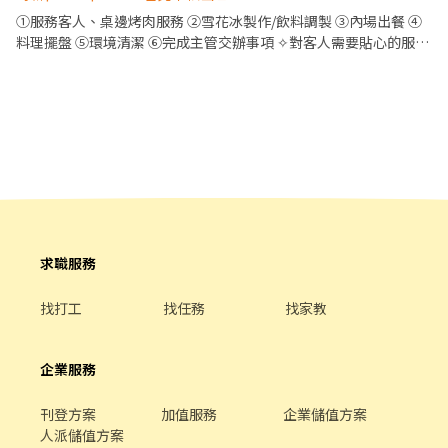
致力成為頂尖品牌
班20小時＆以上 上班時段 #晚班 #午班 #假日班 #歡迎學生工讀＆二
①服務客人、桌邊烤肉服務 ②雪花冰製作/飲料調製 ③內場出餐 ④
度就讀
料理擺盤 ⑤環境清潔 ⑥完成主管交辦事項 ✧對客人需要貼心的服務
態度
求職服務
找打工
找任務
找家教
企業服務
刊登方案
加值服務
企業儲值方案
人派儲值方案