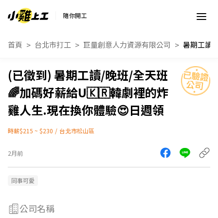
隨你開工
首頁
台北市打工
巨量創意人力資源有限公司
暑期工讀/晚班/全天班
🌈加碼好薪給U🇰🇷韓劇裡的炸
雞人生.現在換你體驗😍日週領
時薪$215 ~ $230
/
台北市松山區
2月前
同事可愛
公司名稱