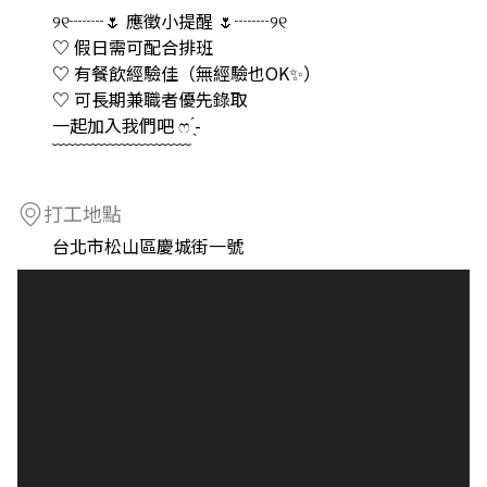
୨୧┈┈🌷 應徵小提醒 🌷┈┈୨୧
♡ 假日需可配合排班
♡ 有餐飲經驗佳（無經驗也OK✨）
♡ 可長期兼職者優先錄取
一起加入我們吧 ෆ ̖́-
﹋﹋﹋﹋﹋﹋﹋﹋
打工地點
台北市松山區慶城街一號