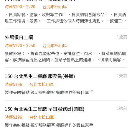
現作提供美味可口的日本國民美食-牛丼/咖哩，並以舒適衛生的用
時薪$200 ~ $220
台北市松山區
餐環境、熱情用心的服務態度、平實親民的誠懇價格，強調食品安
．負責點餐、結帳、收銀等工作。 ．負責調製各類飲品。 ．負責清
全，顧客安心。不論是單獨一人、與家人一起、朋友一起，皆可享
理工作環境、設備。 ．工作排班依個人時間彈性規劃。 ．歡迎二度
受用餐的樂趣。
就業人員。
外場假日工讀
1週前
時薪$220 ~ $250
台北市松山區
餐飲外場： ．負責為顧客帶位、安排座位、倒水。 ．將菜單遞給顧
客、解決顧客提出之疑問，並給予餐點上的建議。 ．後續將顧客點
餐訊息通知廚房做餐，或可進行簡易餐飲之料理，如：烤土司或調
配飲料等。 ．於顧客用餐完畢後，負責收拾碗盤與清理環境。 ．並
150 台北民生二餐廳 服務員(兼職)
1天前
負責結帳、收銀等工作。 餐飲內場： ．擔任廚師的助手，處理烹飪
前與烹飪中之準備工作與其他餐廳相關事務。 ．負責洗、剝、削、
時薪$196
台北市松山區
切各種食材。 ．負責清理工作環境、設備和餐具。 ．準備不同餐點
製作美味餐點 親切服務顧客 餐廳運作的最佳幫手
所需要的食材。 ．協助測量食材的容量與重量。 ．負責擺盤、打包
外帶服務。
150 台北民生二餐廳 早班服務員(兼職)
1週前
時薪$196
台北市松山區
製作美味餐點 親切服務顧客 餐廳運作的最佳幫手