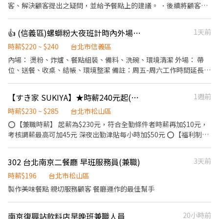
你輕鬆上手。 ​未來職涯規劃： 品牌正朝向國際化與多角化經營，這
客、解決顧客提出之疑問，並給予餐點上的建議。 ．後續將顧客點
裡不只是餐飲，更有無限職涯可能。 ​📋 招募資訊 ​工作性質： 內場
餐訊息通知廚房做餐，或可進行簡易餐飲之料理，如：調配飲料
夥伴（提供多樣化人才培訓，新手也歡迎！） ​主要內容： ​親切顧客
等。 ．於顧客用餐完畢後，負責收拾碗盤與清理環境。 ．並負責結
👍 (信義區)螺螄粉大夜班計時內外場人員(時薪220-240元)
1天前
接待 ​維持優雅用餐環境 ​分站式餐點製作（接龍式流暢作業） ​設備維
帳、收銀等工作。 ．負責清理工作環境、設備和餐具。 ．協助測量
護與食材管理 ​條件加分： 具備餐飲經驗者優，但更歡迎有服務熱
食材的容量與重量。 ．負責擺盤、打包外帶服務。 ．需要輪流洗碗
時薪$220 ~ $240
台北市信義區
忱、追求細節的你。 ​⏰ 工作時間（排班靈活） ​【 台北 101 美食街
和備料。 🌟員工福利： 🥩免費供應員工餐、🥤泰奶無限♾️、勞保、
內場： 燙粉、炸爐、餐點組裝、備料、洗碗、環境清潔 外場： 帶
】📍 7/1 隆重登場！ ​早班：09:30 - 13:30 ​中班：13:30 - 18:30 ​晚
健保、勞退金、彈性休假⛱️ 🌟前3天時薪$196，若表現優秀迅速上
位、送餐、收桌、結帳、環境整潔 備註：周五-周六工作時間延長至
班：18:30 - 22:30 ​【 永康店 】&【 信義店 】 ​午間餐期：10:00 -
手，可直接$210。 🌟有經驗或學習快易上手佳。經驗較少，則依表
05:00 (23:00後起薪230起）
14:00 / 10:00 - 17:00 ​晚間餐期：16:45 - 20:30 ​長期兼職標準： 1. 基
現從$196起薪，約工作1個月，完全上手後依照表現，通過考核後
本配合 6 個月以上。 2. 每月配合總工時 80 小時以上。 ​💰 薪資與福
【すき家 SUKIYA】★時薪240元起(含全勤)★南京三民店
1週前
$210起。 🌟給班時間可以彈性。 🌟若不滿一個月離職，則薪水需於
利 ​時薪： 依勞基法規定起薪，依能力及時數調整。 ​晉升機制： 晉
每個月10號（遇假日延後至上班日）自行到店領現，謝謝🙏 👏🏽歡
時薪$230 ~ $285
台北市松山區
升為訓練員最高可達 240元/小時！ ​安心保障： 依法投保、免費年度
迎加入我們泰國🇹🇭狂熱者的大家庭👊❤️
⭕【兼職時薪】 起薪為$230元，符合全勤條件者時薪再加$10元，
健康檢查（我們比你更在意你的健康）。 ​專屬福利： 質感員工制
考核調薪最高可加45元 深夜出勤津貼每小時加$50元 ⭕【福利制
服、員工餐、團體保險、不定期員工聚餐。 ​📩 加入我們 ​如果你對環
度】 ★每季一次考核調薪機會 ★享有特休累積 ★免費員工餐 ★三
境有堅持，或想體驗新型態的餐飲工作，歡迎跟我們聊聊！
節福利、生日禮金、夜班出勤津貼 ★提供員工制服及工作鞋 ★年度
302 台北南京二餐廳 早班服務員(兼職)
3天前
健檢 ★勞保、健保，6％勞退提撥 ⭕【工作說明】 《內場》:餐點製
作、食材備料、進貨盤點 《外場》:接待服務顧客、收銀結帳、環境
時薪$196
台北市松山區
整潔 ★開朗活潑有笑容 ★ＳＯＰ專業流程 ★無經驗可 ★提供完善
製作美味餐點 親切服務顧客 餐廳運作的最佳幫手
職前教育訓練 ⭕【經營理念】 我們是日本第一的速食連鎖ZENSHO
集團，我們的理念是"消滅世界的飢餓和貧困"，目標是成為全球第
南京復興站飲料店早晚班兼職人員
20小時前
一的連鎖餐飲集團。 我們堅持使用安全及高品質的食材，當場現點