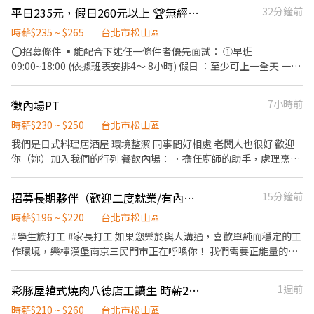
需要可以配合輪班，一週希望可以配合3天排班 *指甲需乾淨整潔，
平日235元，假日260元以上 🏆無經驗也可以輕鬆上手🧑‍🎓學生打工🌟福利優🏅
32分鐘前
不能做美甲、擦指甲油
時薪$235 ~ $265
台北市松山區
⭕招募條件 ▪能配合下述任一條件者優先面試： ①早班
09:00~18:00 (依據班表安排4～ 8小時) 假日 ：至少可上一全天 一週
至少可排班3天以上。 ②晚班13:00~23:00 (依據班表安排4～ 8小時)
假日 ：至少可上一全天 一週至少可排班3天以上。 ③假日班
徵內場PT
7小時前
09:00~23:00(依據班表安排4～ 8小時) 假日 ：兩天都可上 一個月
最少6天班 。 *其餘時段面試時皆可以商談！ ▪職前教育訓練，歡迎
時薪$230 ~ $250
台北市松山區
無經驗者加入!! ▪歡迎二度就業、外籍學生、實習簽約 ▪彈性排
我們是日式料理居酒屋 環境整潔 同事間好相處 老闆人也很好 歡迎
班：09:00~23:00(請於面試時與主管確認班表) ⭕工作內容 ▪外場
你（妳）加入我們的行列 餐飲內場： ．擔任廚師的助手，處理烹飪
帶客入座→介紹、服務→商品提供→食材補充→確認結帳金額→收
前與烹飪中之準備工作與其他餐廳相關事務。 ．負責洗、剝、削、
銀結帳 等 ▪內場 商品進貨、準備、整理→料理製作→提供餐點→餐
切各種食材。 ．負責清理工作環境、設備和餐具。 ．準備不同餐點
招募長期夥伴（歡迎二度就業/有內場經驗佳）
15分鐘前
具清洗→庫存盤點、出貨 等 ⭕獎金福利 ▪生日禮券 ▪不定期活動
所需要的食材。 ．協助測量食材的容量與重量。 ．負責擺盤、打包
競賽獎金 ▪一年4次考核及調薪！！ ▪加班費5分鐘為單位計算 ⭕
外帶服務。
時薪$196 ~ $220
台北市松山區
企業魅力 ▪「以人為本」注重團隊合作及交流，採納同仁的意見，
#學生族打工 #家長打工 如果您樂於與人溝通，喜歡單純而穩定的工
提升參與感 ▪除學習到日本商業禮儀、衛生知識及專業的烹飪技
作環境，樂檸漢堡南京三民門市正在呼喚你！ 我們需要正能量的您
巧，還可接觸店鋪的經營管理，例如：成本控管及數據分析等專業
加入樂檸熱情溫暖的行列。 內場- 備置餐點、蔬菜清洗、漢堡製
知識 ▪升遷快速且制度完善，依努力及成果將有升遷加薪的機會
作、維持工作環境整潔等。 外場- 收銀服務、飲品製作、客席清
▪享有完善的福利制度，加班費為5分鐘為單位計算，重視員工的辛
彩豚屋韓式燒肉八德店工讀生 時薪265元
1週前
潔、提供餐點等。 #早班內場 #歡迎家長夥伴 #歡迎二度就業 排班時
勤付出 ▪計畫拓展全台灣，讓更多人有機會品嚐美味平價壽司，
段 09:00 ~ 21：30（依可配合時間安排） 每日排班 3小時起 每週排
時薪$210 ~ $260
台北市松山區