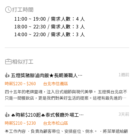
打工時間
11:00 ~ 19:00 / 需求人數：4 人

18:00 ~ 22:30 / 需求人數：3 人

14:00 ~ 22:00 / 需求人數：3 人
相似打工
👍 五燈獎豬腳滷肉飯★長期兼職人員【多門市擴大徵才中】
1週前
時薪$220 ~ $260
台北市信義區
​四十五年的老牌靈魂，注入日式細節與現代美學。 五燈獎台北店不
只是一間餐飲店，更是我們對美好生活的提案。這裡有最先進的自
動化設備、整齊乾淨的無油煙環境，讓我們優雅地將台灣美味推向
國際！ ​✨ 為什麼選擇我們？ ​新店盛大開幕： 除了深耕已久的 【永
👍 🔥時薪$210起🔥泰式餐廳外場工讀/急缺平日午班/供餐/彈性排班/長期/平日晚班/假日班
3天前
康店】 與 【信義店】，7/1 我們正式進駐「台北 101」！ ​極致乾淨
環境： 顛覆傳統，這可能是你見過最整潔、無油煙的餐飲工作空
時薪$210 ~ $230
台北市松山區
間。 ​科技輔助入職： 多種自動化設備，減輕體力負擔，分工明確讓
🌟工作內容 ．負責為顧客帶位、安排座位、倒水。 ．將菜單遞給顧