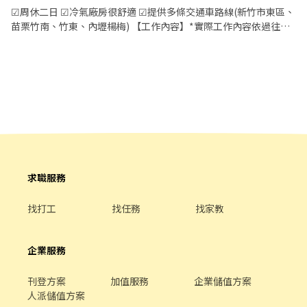
02:00 💰 44,000元起 🎁久任獎金最高 30,000元 🎁介紹獎金最高
☑周休二日 ☑冷氣廠房很舒適 ☑提供多條交通車路線(新竹市東區、
15,000元 👨‍👩‍👧‍👦親友一起來，工作不孤單，獎金一起拿！ 📍工作
苗栗竹南、竹東、內壢楊梅) 【工作內容】*實際工作內容依過往工
地點：湖口工業區 如果你想找的不是短期打工，而是一份可以穩穩
作經驗及技能由主管分配 ▸成品/半成品組裝：組裝、包裝、目檢、
做、穩穩領、收入有感的工作，這個職缺很值得了解。 🔥名額有
測試、鎖螺絲。 ▸SMT：產線生產管理、SMT操機、英文介面、備
限，歡迎私訊洽詢，立即安排面試！
料 ▸維修物料：解鎖螺絲/清潔散熱膏、上下物料、掃二維碼分類、
電子顯微鏡目檢、元件清潔、GPU/CPU 除錫除膠 【工作地點】新
竹縣湖口鄉工業三路/光復北路 【工作時間】日班：08:00-17:00 ｜
夜班：20:00-05:00 周休六日 【薪資待遇】 ▸日班：260/H 休六日
8H不加班➜【$45760】 休六日8H+2H➜【$61,089】 配合休假加班
最高可達【$74,000】 ---------------------------------- ▸夜班：
300/H 休六日8H不加班➜【$52,800】 休六日8H+2H➜【$70,408】
配合休假加班最高可達【$85,000】 【公司額外福利】 提供多條交
求職服務
通車路線(新竹市東區、苗栗竹南、竹東、內壢楊梅) ▬▬▬▬▬★
快速應徵★▬▬▬▬▬ 為了加速應徵，可先點選以下連結註冊完成
找打工
找任務
找家教
履歷，盡快協助安排書審! https://reurl.cc/EVRZva ☞ʟɪɴᴇ :
@739opaew https://reurl.cc/3KY5AR ☞留下姓名+電話+應徵職缺
截圖畫面
企業服務
刊登方案
加值服務
企業儲值方案
人派儲值方案