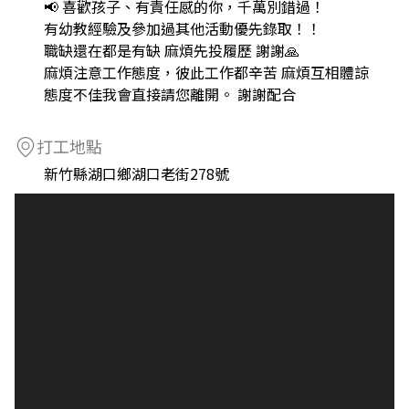
📢 喜歡孩子、有責任感的你，千萬別錯過！
有幼教經驗及參加過其他活動優先錄取！！
職缺還在都是有缺 麻煩先投履歷 謝謝🙏
麻煩注意工作態度，彼此工作都辛苦 麻煩互相體諒
態度不佳我會直接請您離開。 謝謝配合
打工地點
新竹縣湖口鄉湖口老街278號