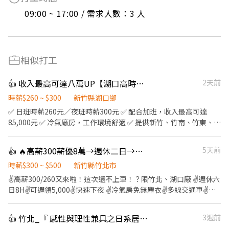
09:00 ~ 17:00 / 需求人數：3 人
相似打工
👍 收入最高可達八萬UP【湖口高時薪作業員】/周休二日/有交通車/日、夜班
2天前
時薪$260 ~ $300
新竹縣湖口鄉
✅ 日班時薪260元／夜班時薪300元 ✅ 配合加班，收入最高可達
85,000元 ✅ 冷氣廠房，工作環境舒適 ✅ 提供新竹、竹南、竹東、內
壢及楊梅交通車 --- ## 【工作內容】 依個人工作經驗及技能，由現
場主管安排下列工作： ### 1. 成品／半成品組裝 * 產品組裝、包
👍 🔥高薪300薪優8萬→週休二日→可週領→速下夜✅Ai伺服器操機組包測✅無經驗可
5天前
裝、目視檢查及測試 * 鎖螺絲及相關產線作業 * 需挪移約5至15公斤
產品，現場備有輔助設備 ### 2. SMT作業 * 產線生產管理 * SMT設
時薪$300 ~ $500
新竹縣竹北市
備操作 * 操作英文介面 * 物料準備及備料作業 ### 3. 維修物料作業 *
✌️高薪300/260又來啦！這次還不上車！？限竹北、湖口廠 ✌️週休六
拆卸螺絲、清潔散熱膏 * 上下物料及掃描二維碼分類 * 使用電子顯
日8H✌️可週領5,000✌️快速下夜 ✌️冷氣房免無塵衣✌️多線交通車✌️免
微鏡進行目視檢查 * 電子元件清潔 * GPU／CPU除錫及除膠作業 ---
費機車位 ✌️假日出勤交通津貼300✌️加班補助餐費 ✌️大新竹，竹北、
## 【工作地點】 新竹縣湖口鄉 工業三路2號/ 光復北路50號 --- ##
湖口、竹科三廠任選 ✌️訂單滿滿，工作穩定，快上車 ✅ 工作內容：
👍 竹北_『 感性與理性兼具之日系居家清潔職人 』愛家適誠徵|收入3-7萬
3週前
【上班時間及薪資】 ### 日班 * 上班時間：08:00～17:00 * 時薪：
AI伺服器、電腦、通訊器材成品零件。操作機台、組裝、包裝、檢