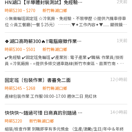
滿) ⭐另有，堆高機津貼20 (需通過訓練) ＝＝＝＝＝＝＝＝＝＝＝＝
HN湖口【半導體封裝測試】免經驗高錄取∥提供汽機車位∥員工餐廳
2天前
六、日 ✅ 用餐休息：訂便當、7-11、微波、冰箱。用餐40分鐘，上
管安排以下工作： 🔹成品／半成品組裝 ・產品組裝、包裝 ・外觀目
北市嘉豐五路二段132號 竹北勝利二 - 智取店：新竹縣竹北市勝利
＝＝＝＝＝＝＝＝＝＝＝＝＝＝ ✅【上班地點任選】每天開的倉缺
下各休10分鐘 ~~~❣️上班時間/薪資待遇❣️~~~ 1️⃣竹北廠： ⭐【日班】
視檢查 ・產品測試 ・鎖螺絲 ・挪移約5～15公斤產品，現場提供輔
時薪$230 ~ $270
新竹縣湖口鄉
十五街262號 竹北新溪店：新竹縣竹北市新溪街10號 竹北勝利店：
額不同⭐可詢問專員 ❣️TAO1：大園區建國路102號 ▶近機場 ❣️
08:00 - 17:00 時薪260，領薪約＄45,760～70,000(配合加班) ⭐【夜
助工具 🔹SMT單位 ・SMT機台操作 ・產線生產管理 ・材料準備 ・
新竹縣竹北市勝利五路150號 (可不支援) 竹北中正店：新竹縣竹北
☆無需輪班固定班 ☆冷氣房、免經驗、不限學歷 ☆提供汽機車停車
TAO5：桃園市觀音區寶倉街108號5樓 ＝＝＝＝＝＝＝＝＝＝＝＝
班】20:00 - 05:00 時薪300，領薪約＄52,800～80,000(配合加班)
操作英文介面 🔹維修物料單位 ・拆卸及鎖附螺絲 ・清潔散熱膏 ・
市中正西路552號 (可不支援) 竹北光明 - 智取店：新竹縣竹北市光明
位 ☆員工餐廳(一餐＄25元） ……….▼✦工作內容✦▼....... 顯微鏡檢
＝＝＝＝＝＝＝＝＝＝＝＝＝＝
2️⃣湖口廠： ⭐【日班】08:00 - 17:00 時薪260，領薪約＄45,760～
物料上下料 ・掃描QR Code並分類 ・使用電子顯微鏡目檢 ・電子元
五街319號 湖口鄉 湖口湖心店：新竹縣湖口鄉中山路一段569號 湖
測 機台操作生產流程 庫房領料(需搬重10-15KG) ……….▼✦工作地
https://forms.office.com/r/p8ECMPGJbb 🚚🚚 🚚詳細交通車路線
70,000(配合加班) ⭐【夜班】20:00 - 05:00 時薪300，領薪約
件清潔 ・GPU／CPU除錫、除膠 ☀️【日班時間與薪資】 上班時間：
口成功店：新竹縣湖口鄉成功路102-1號 湖口安宅店：新竹縣湖口
點✦▼....... 新竹市展業一路 新竹市力行五路 新竹縣湖口鄉光復路 (廠
可先自行查詢唷 🚚🚚🚚 ＝＝＝＝＝＝＝＝＝＝＝＝＝＝＝＝＝＝＝
＄52,800～80,000(配合加班) 3️⃣竹科廠： ⭐【日班】07:30 - 16:40
🍀湖口高時薪300🔥‼️電腦廠徵作業技術員 配合加班85K+ #書審即可 #可日領
1天前
08:00～17:00 時薪：260元 ・週休二日、不加班：約45,760 ・平日
鄉安宅四街21號 湖口中山 - 智取店：新竹縣湖口鄉中山路二段336
區可自選) ……….▼✦時間薪資 ✦▼.......... 日班07:20-19:20 時薪:
＝＝＝＝＝＝＝ ✅【休假制度】排休制 (依現場人力狀況靈活調配)
領薪約＄33,000～40,000(配合加班) ⭐【夜班】19:30 - 04:40 領薪
每天加班2小時：約61,089 ・配合休假日加班：最高可達74,000 🌙
號 新埔鎮 新埔福德 - 智取店：新竹縣新埔鎮福德街17號 竹東鎮 竹
＄230 加班時薪＄307＄383＄613 夜班09:20-07:20 時薪:＄270 加
時薪$300 ~ $501
新竹縣湖口鄉
✅【工作要求】: 需能搬重、接受走動式久站 ❤️【工作福利】❤️ ➡️廠
約＄33,000～40,000(配合加班) ▬▬▬【立即應徵 24H快速回覆】
【夜班時間與薪資】 上班時間：20:00～05:00 時薪：300元 ・週休
東站前 - 智取店：新竹縣竹東鎮北興路一段611號 竹東杞林店：新
班時薪＄360＄450＄720 【休假制度】：做三休三，做四休二(依廠
區機車停車免費 ➡️提供日周領服務💲日領$1,500 ➡️加班採自願報
✔️免經驗 ✔️固定班免輪班 ✔️產業別 : 電子產業 ✔️職稱: 作業員/技術
▬▬▬ ➡工作諮詢／報名面試 ➡請找：呂’r Neo ➡請加官方賴：
二日、不加班：約52,800 ・平日每天加班2小時：約70,408 ・配合
竹縣竹東鎮杞林路8號 竹東民族店：新竹縣竹東鎮民族路58號 竹東
區訂單量安排) 【工作條件】: 需穿全套無塵服、配合加班久站 【用
名，很彈性！ ➡️不需一直搬重 每個人都有推車 ➡️免經驗可 高錄取
員 ⭐冷氣廠房 - ⭐提供多條交通車路線(新竹市東區、苗栗竹南、竹
@pg17888（含@） ➡快速應徵連結：https://lin.ee/rZxvxQW ⭐
休假日加班：最高可達85,000 ⚠️ 實際薪資依當月出勤天數、加班時
中豐 - 智取店：新竹縣竹東鎮中豐路二段192號 新豐鄉 新豐松柏 -
餐方式】：公司團膳＄25 或便利商店 ⋯⋯⋯⋯⋯⋯⋯福利制
可立即上工！ ➡️廠區有工業大電風扇，遠離悶熱，保持清爽！ ➡️備
東、內壢楊梅) - ⭐⭐提供日週領服務⭐⭐ 【工作地點】新竹縣湖口鄉
請加入好友，截圖職缺傳給我，填寫「姓名+電話」基本資料⭐ ❌不
數及公司訂單安排計算。 📅【休假方式】 原則週休六、日。 如有訂
智取店：新竹縣新豐鄉松柏街128號 北埔鄉 北埔北埔 - 智取店：新
度⋯⋯⋯⋯⋯⋯⋯⋯ ✔享勞保、健保、勞退6％ ✔任職滿三個月享三
有近30條路線的交通車，讓你上下班沒煩惱！ ➡️不定時強檔專案推
光復北路 - 【工作內容】: 【成品/半成品組裝】 組裝、包裝、目
抽成❌免服務費⭕️專業媒合安心面試
單需求，需配合平日或休假日加班。 🚌【交通車路線】 公司提供多
竹縣北埔鄉北埔街96號 芎林鄉 芎林文山 - 智取店：新竹縣芎林鄉文
固定班〔包裝作業〕書審免二面
12小時前
節禮品或禮金 _____________ ✧✧『應徵資訊如下』✧✧ 𝐋𝐈𝐍𝐄+
出，讓你工作更有動力，荷包賺滿滿！ ＝＝＝＝＝＝＝＝＝＝＝＝
檢、測試、鎖螺絲。(需挪移5-15Kg產品(有輔助) 【SMT】產線生
條交通車路線：新竹市東區、苗栗竹南、竹東、內壢楊梅
山路437號 關西鎮 關西正義 - 智取店：新竹縣關西鎮正義路186號
nina9101 (或搜尋電話號碼也可加好友!!!) 📲來電:0965-632-990|
＝＝＝＝＝＝＝＝＝＝＝＝＝＝ ⚠️面試、應徵請線上預約，勿直接
產管理、SMT操機、英文介面、備料 【維修物料】解鎖螺絲/清潔散
時薪$245 ~ $268
新竹縣湖口鄉
北區 新竹四維 - 智取店：新竹市北區四維路36號(可不支援) 新竹北
劉小姐 ⟪歡迎截圖+𝐋𝐈𝐍𝐄詢問!!!✨⟫
跑現場唷⚠️
熱膏、上下物料、掃二維碼分類、電子顯微鏡目檢、元件清潔、
產線包裝作業 工作服 08:00-17:00 週休二日 見紅休
新 - 智取店：新竹市北區北新街135號 新竹金竹店：新竹市北區金
GPU/CPU 除錫除膠 *實際工作內容依過往工作經驗及技能由主管分
竹路104號 新竹武陵 - 智取店：新竹市北區武陵路177之2號 新竹竹
配 - 【休假制度】：週休二日見紅休 - 【上班時間】 日班08:00-
文店：新竹市北區竹文街5號 新竹光華店：新竹市北區光華南街37
快快快～錯過可惜 日商真的別錯過 #夜校生 #二度就業歡迎你 可週領喔
14小時前
17:00 加班另計 夜班20:00-05:00 加班另計 - 【薪資待遇】 依照實際
號 新竹湳中 - 智取店：新竹市北區湳中街107號 東區 新竹寶山 - 智
上班天數 日班:時薪 $260/hr 配合休假加班最高可達 $74,000 夜班:
時薪$220
新竹縣湖口鄉
取店：新竹市東區寶山路35號1樓 新竹慈雲 - 智取店：新竹市東區
$300/hr/配合休假加班最高可達 $85,000 - 【用餐說明】自理 【發
慈雲路125號 新竹竹蓮 - 智取店：新竹市東區南大路382號 新竹鐵道
組裝/檢查作業 到職即享有多元獎金 （生產/激勵/生日/年中＆年終
薪制度】每月5號發薪 【注意事項】需配合久站、靜電服