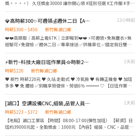
- 智取店：新竹市東區鐵道路一段28巷81號 新竹東南店：新竹市東
獎。。。。） 久任獎金30000 讓你開心領 #班別任選 #工作服 #手把
__________________________________ 【快速應徵】 👉快速
區東南街80號 新竹關新店：新竹市東區關新東路360號 新竹光復三
手教導上手快 日班 07:00～16:00 中班 17:00～02:00 薪39000～
預約找工作☞Conbiz康彼斯- 胡先生 Ivan 📞來電預約專線：02-
- 智取店：新竹市東區光復路一段45號 新竹光復二店：新竹市東區
50000⬆️⬆️⬆️⬆️ 書審洽談專線0985739666鄧鄧
6604-2814 👉𝑳𝒊𝒏𝒆 𝑰𝑫：@911hcuni 👉𝑳𝒊𝒏𝒆連結 :
💎高時薪300✨可週領💰週休二日【AI智慧大廠】桃竹苗專車接送🚌轉正福利優👍🏻
13小時前
光復路二段142號 新竹東光 - 智取店：新竹市東區東光路147號 新竹
https://reurl.cc/MOz07L 應徵截圖私訊留下姓名/電話/應徵職缺即
南大店：新竹市東區南大路576.576-1號 新竹食品 - 智取店：新竹市
時薪$300 ~ $450
新竹縣湖口鄉
可預約 ※請提供：姓名/電話/應徵職缺截圖 即可立即協助應徵!
東區食品路394號 新竹建中店：新竹市東區建中路85號 新竹大同
❤️❤️高錄取｜高薪上看67K｜立即報到❤️❤️ ⚡可週領⚡免無塵衣⚡無
店：新竹市東區大同路69號 新竹金山店：新竹市東區金山北一街
經驗可⚡免健檢 ✅週休二日 ✅專車接送 ✅供機車位 ✅國定假日雙倍
116號 香山區 香山中華 - 智取店：新竹市香山區中華路四段699號
薪資 ✔ 內壢、平鎮、楊梅、 新竹、苗栗 專車接送🚌 ✔ 免無塵衣 半
新竹中山 - 智取店：新竹市香山區中山路640巷708號 香山牛埔店：
套靜電衣即可ᴏᴋ ✔ 訂單多 加班超穩定 加班交通津貼ɴɪᴄᴇ ✔ 國定假
⚡新竹~科技大廠日班作業員🥘時新220元🥘週休二日🥘有轉正機會🥘 加班多多
1天前
新竹市香山區牛埔路88號 (以上門店缺額有限，可應徵多間店唷) 📜
日 雙倍薪資✨ ✔ 轉正福利優 二度就業可ɴɪᴄᴇ ✔ 公司團膳 吃飽又划
應徵方式📜 ①應徵預約請點選右方加入 ➤ https://lin.ee/beutrIB
算 加班餐費補助$60 ✔ 經驗不重要 現場都有專人會教 ✔ 每月5日發
時薪$220
新竹縣湖口鄉
②ʟɪɴᴇ搜尋加入 ➤ @783qcndn ✍🏻以上加入留言 全名✚電話 附上 職
薪 / 可週領 生活好方便 ⭐️ 快速應徵點這邊➔
♥️ 新竹 時薪220元 ♥️ 久站 走動式 ♥️ 冷氣房 ♥️ 有轉正機會 ♥️ 加班
缺標題截圖即可✍🏻 ③線上詢問或 ☎️來電諮詢 0908925603 白先生
https://lin.ee/2etEKAh 【工作地點】可自選 ❶ 湖口廠 - 新竹縣湖
多多 ♥️ 免 體檢 ✅到職享勞健保、勞退6％ ━━━ ♡ 【日班作業員
口鄉光復北路 or 工業三路 ❷ 竹北廠 - 新竹縣竹北市智慧路（ AI智
(須穿無塵服)】 ♡ ━━━ 工作內容： 1.黃光機台操作 ✅ 日
慧園區 ） ❸ 竹科廠 - 新竹市東區新安路（ 近新竹科學園區 ） 【工
班:07:50~15:50 (用餐30分鐘 休息時間會給薪) 休假制度：.週休二日
[湖口】空調設備CNC,組裝,品管人員（可日領1,700元／可現領/ 無經驗可）
1天前
作內容】通訊器材（組裝、包裝、測試、流動線） 【休息時間】用
工作地點：新竹縣湖口鄉實踐路X號 ━━━ ♡ 【日班作業員(免穿無
餐40分鐘 兩次間休各15分鐘 【休假制度】週休二日 【上班時間 / 薪
塵服)】 ♡ ━━━ 後製程:機台上下料操作，顯微鏡檢驗，AOI掃
時薪$223 ~ $372
新竹縣湖口鄉
資待遇】 🧡『 湖口 / 竹北 』 日班：08:00-17:00 【 260 / H 】 ➔ 薪
檢。 電鍍:顯微鏡檢驗、量測；拆/黏模具、雷射切割機台操作，須
【地點】湖口工業區 【時間】08:00-17:00(彈性加班） 【薪資】日
約 $45,760起 x 配合加班 $58,000 ᴜᴘ✨ 夜班：20:00-05:00 【 300 /
使用到顯微鏡(每日約1小時)。 衝壓:衝壓機台上下料操作(有防呆機
班約39000元起，全勤獎金：1000元 【內容】組裝、CNC，品管檢
H 】 ➔ 薪約 $52,800起 x 配合加班 $67,000 ᴜᴘ✨ 💙『 竹科 』 日
制，開門就會停機)、模具保養(輔具/小天車)、模具研磨機操作。 ✅
驗。。。 【速洽】阮小姐 0966-435-848 (可電話搜尋加賴)
班：07:30-16:40 ➔ 薪約 $35,000起 x 配合加班 $50,000 ᴜᴘ✨ 夜班：
日班:07:50~15:50 (用餐30分鐘 休息時間會給薪) 休假制度：.週休二