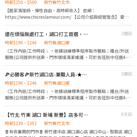
260元 收入參考： * 休六日，每日工作8小時、不加班：約45,760元
測、SMT、插件、庫房 ✅ 工作地點： 1️⃣竹北廠：新竹縣竹北市智慧
時薪$250 ~ $500
新竹縣竹北市
* 休六日，每日工作8小時＋加班2小時：約61,089元 * 配合休假日
路（近竹北遠百、Ai智慧園區） 2️⃣湖口廠：新竹縣湖口鄉光復北
【居家清理師、彈性自由、高時薪收入】 官網：
加班，最高可達約74,000元 ### 夜班 * 上班時間：20:00～翌日
路、工業三路（湖口工業區） 3️⃣竹科廠：新竹市東區新安路（新竹
https://www.choreslamour.com/ 【公司介紹與經營理念】 愛家
05:00 * 時薪：300元 收入參考： * 休六日，每日工作8小時、不加
科學園區） ✅ 交通車：竹南、頭份、北埔、竹東、內灣、芎林、南
適專業居家清潔，創辦人因為自己家裡又髒又亂，卻一直找不到完
班：約52,800元 * 休六日，每日工作8小時＋加班2小時：約70,408
寮、西濱、北區、新豐、湖口、竹北、內壢、平鎮、楊梅。 ✅ 休假
美的清潔公司和清潔人員，興起了自己創立清潔平台就可以提供高
元 * 配合休假日加班，最高可達約85,000元 ※實際薪資依出勤天
還在煩惱無處打工，湖口打工首選，必勝客歡迎你
3週前
制度：週休六、日 ✅ 用餐休息：訂便當、7-11、微波、冰箱。用餐
品質服務的念頭，堅持嚴格的培訓、把職人逼到該該叫但升遷爽歪
數、加班時數及依法計算結果為準。 --- ## 【休假制度】 周休二
40分鐘，上下各休10分鐘 ~~❣️上班時間/薪資待遇❣️~~ 1️⃣竹北廠：
歪的考核，不斷的溝通改進確認所有的程序都符合高品質的專業服
時薪$196 ~ $246
新竹縣湖口鄉
日，原則上休週六、週日。 ※如有加班需求，依現場訂單及排班狀
⭐【日班】08:00 - 17:00 時薪260，領薪約＄45,760～70,000(配合
務，在地圖評論中排名台中第一的清潔公司也是當之無愧啊啊啊
〔工作內容/工作時段﹞ 。依據訓練標準程序製作餐點；櫃台/外送
況安排。 --- ## 【交通車路線】 提供多條交通車路線，包含： * 新
加班) ⭐【夜班】20:00 - 05:00 時薪300，領薪約＄52,800～
啊。 愛家適秉持著’以人為本’才是根本的理念，建立一個有溫
服務(公司提供外送車、門市環境清潔維護 。可於各班別中任選4-6
竹市東區* 苗栗竹南* 竹東* 內壢* 楊梅 ※實際停靠站點、搭乘時間
80,000(配合加班) 2️⃣湖口廠： ⭐【日班】08:00 - 17:00 時薪260，
度、負責任、尊重彼此的服務環境。彼此相互尊重的前提，讓服務
小時彈性排班 ﹝薪資福利﹞ ★ 基本時薪：$196起" ★ 津貼福利 ◆
及是否有座位，請於應徵時確認。 --- ★★★★★★★★ 求職窗口
領薪約＄45,760～70,000(配合加班) ⭐【夜班】20:00 - 05:00 時薪
夥伴將溫度與貼心，默默帶入客戶的家中每個角落。 愛家適除了提
外送津貼$10元/14元/趟 ◆ 考核：每通過一站別考核即可為自己加
★★★★★★★★ 加L.I.N.E快速回覆 ID : @609repyd 加入後請先傳
300，領薪約＄52,800～80,000(配合加班) 3️⃣竹科廠： ⭐【日班】
🍕必勝客🍕新竹湖口店-兼職人員-★彈性周排班★-"$196-$240"-另享外送獎金
3週前
供清潔整理服務，也不定期參與公益清潔，並且每月提撥公司收益
薪($2/時 ◆ 值班津貼：每小時40元(晉升幹部後 ◆ 健檢：任職滿一
訊告知您所要應徵的職務並留下姓名及電話
07:30 - 16:40 領薪約＄33,000～40,000(配合加班) ⭐【夜班】19:30
認養10位家扶兒童，讓夥伴的努力和客戶的錢錢都變得格外有意
年起，公司提供年度健檢照顧你的健康 ◆ 保險：除勞、健、勞退
時薪$196 ~ $246
新竹縣湖口鄉
- 04:40 領薪約＄33,000～40,000(配合加班) ▬▬▬【立即應徵 24H
義。 【工作內容是什麼？】 1. 接單後聯繫客戶，確認客戶想清哪
外，公司更為你投保團保維護你的安全 ◆ 員工用餐折扣：每月任職
〔工作內容/工作時段﹞ 。依據訓練標準程序製作餐點；櫃台/外送
快速回覆】▬▬▬ ➡工作諮詢／報名面試 ➡請找：呂’r Neo ➡請
裡。 2. 騎著載有招財法寶的機車遊車河。 3. 熟練清潔步驟執行，解
滿50小時，即享有乙次員工折扣優惠85折簡訊，除了自用也能分享
服務(公司提供外送車、門市環境清潔維護 。可於各班別中任選4-6
加官方賴：@pg17888（含@） ➡快速應徵連結：
決客戶的困擾。 4. 使出十八般武藝刷刷刷刷刷到斷手。 5. 衛浴馬桶
給親友共享唷 ◆ 生日/節慶禮卷： 你生日我慶祝，生日當月我們提
小時彈性排班 ﹝薪資福利﹞ ★ 基本時薪：$196起" ★ 津貼福利 ◆
https://lin.ee/rZxvxQW ⭐請加入好友，截圖職缺傳給我，填寫「姓
廚房檯面洗洗洗洗到估溜。 6. 把玻璃和地板擦擦擦擦擦擦到發亮。
供你品牌禮卷 讓生日更有溫度 你過節我共歡，重要節慶我們提供你
外送津貼$10元/14元/趟 ◆ 考核：每通過一站別考核即可為自己加
名+電話」基本資料⭐ ❌不抽成❌免服務費⭕️專業媒合安心面試
7. 清潔得乾淨整齊讓客戶不想出門。 8. 建立客戶專屬資料，下次服
【竹北 竹東 湖口 新埔 新豐】店多可選🦐蝦皮 門市人員🎉理貨上架收銀超簡單🙌🏻歡迎兼職打工
6天前
福利禮券 好好與家人歡慶 你旅遊我贊助，每年職福會提供你旅遊津
薪($2/時 ◆ 值班津貼：每小時40元(晉升幹部後 ◆ 健檢：任職滿一
務更上手。 【具備條件】 1. 被接送小朋友綁定時間的寶媽、寶爸。
貼 好好享受幸福人生 ◎ 詳細工作時間於面試時告知
年起，公司提供年度健檢照顧你的健康 ◆ 保險：除勞、健、勞退
時薪$239 ~ $392
新竹縣竹北市
2. 不想被傳統工作束縛能力的新鮮人。 3. 還在用健康換金錢的輪班
外，公司更為你投保團保維護你的安全 ◆ 員工用餐折扣：每月任職
🧧有收暑期的門市🧧 新竹建中店 湖口湖心店 湖口中山 - 智取店 湖口
人員。 4. 想要解鎖更多技能創造高收入的人。 5. 不想因為工作缺席
滿50小時，即享有乙次員工折扣優惠85折簡訊，除了自用也能分享