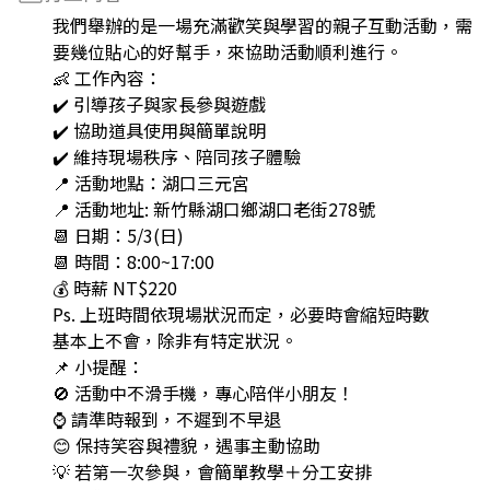
我們舉辦的是一場充滿歡笑與學習的親子互動活動，需
要幾位貼心的好幫手，來協助活動順利進行。
👶 工作內容：
✔️ 引導孩子與家長參與遊戲
✔️ 協助道具使用與簡單說明
✔️ 維持現場秩序、陪同孩子體驗
📍 活動地點：湖口三元宮
📍 活動地址: 新竹縣湖口鄉湖口老街278號
📆 日期：5/3(日)
📆 時間：8:00~17:00
💰 時薪 NT$220
Ps. 上班時間依現場狀況而定，必要時會縮短時數
基本上不會，除非有特定狀況。
📌 小提醒：
🚫 活動中不滑手機，專心陪伴小朋友！
⌚ 請準時報到，不遲到不早退
😊 保持笑容與禮貌，遇事主動協助
💡 若第一次參與，會簡單教學＋分工安排