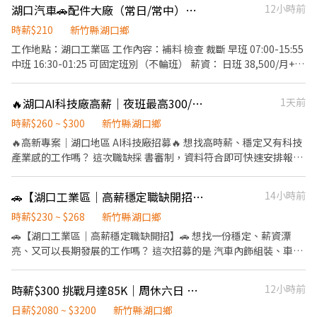
19:30-04:40 ➔ 薪約 $42,000起 x 配合加班 $55,000 ᴜᴘ✨ ⭐️ 加班交通
湖口汽車🚗配件大廠（常日/常中）作業員
12小時前
日 工作地點：新竹縣寶山鄉工業東九路X號
津貼 ⭐️ 國定假日 雙倍薪資✨ ⭐️ 轉正福利優 二度就業可ɴɪᴄᴇ ✨高薪職
➖➖➖➖➖➖➖➖➖➖➖➖➖➖ ★★★應 徵 方 式★★★ 為加速你的應徵
時薪$210
新竹縣湖口鄉
缺 x 立即上班❤️ ⭐️ ʟɪɴᴇ ID 搜尋 ➔ @564gwivh ➕ 我ʟɪɴᴇ 快速連結 ➔
速度 且以利後續聯繫， 請加我的賴好友，截圖詢問最快 ☎ 0901-
工作地點：湖口工業區 工作內容：補料 檢查 裁斷 早班 07:00-15:55
https://lin.ee/2etEKAh 💎 更多職缺點這 ➔
208-055電話同賴. ☎加入後請留言【姓名+電話+截圖職缺】→優先
中班 16:30-01:25 可固定班別（不輪班） 薪資： 日班 38,500/月+日
https://reurl.cc/xK7D4E ✉️ 加好友留言【 全名 + 手機號碼 + 職缺
安排 ✅ 加賴 可獲取更多職缺唷： ❤人資陳小姐❤
班津貼 中班 38,500/月+中班津貼 報名專線：0928606696 地址：竹
截圖 】 ⭕️專業媒合安心面試⭕️24小時在線超快回覆率
北市環北路五段428號
🔥湖口AI科技廠高薪｜夜班最高300/H，書審快速報到！
1天前
時薪$260 ~ $300
新竹縣湖口鄉
🔥高新專案｜湖口地區 AI科技廠招募🔥 想找高時薪、穩定又有科技
產業感的工作嗎？ 這次職缺採 書審制，資料符合即可快速安排報
到！ 📍工作地點：湖口地區 🏭產業類型：AI科技廠 ✅工作穩定 ✅科
技產業環境 ✅高時薪好收入 ✅快速書審，立即安排報到 💰薪資班別
🚗【湖口工業區｜高薪穩定職缺開招】🚗 一份穩定、薪資漂亮、又可以長期發展
14小時前
☀️日班：08：00-17：00｜260/H 🌙夜班：20：00-05：00｜
300/H 想衝收入、想進科技廠、想找穩定工作，這個機會不要錯
時薪$230 ~ $268
新竹縣湖口鄉
過！ 📞報名專線：0977564055 賴：0977564055 名額有限，有興
🚗【湖口工業區｜高薪穩定職缺開招】🚗 想找一份穩定、薪資漂
趣請盡快洽詢！
亮、又可以長期發展的工作嗎？ 這次招募的是 汽車內飾組裝、車縫
人員 屬於汽車相關傳統產業，工作內容明確、節奏穩定，不怕每天
工作內容一直變來變去。 傳產不一定無聊，重點是： ✅工作穩定 ✅
時薪$300 挑戰月達85K｜周休六日 冷氣廠房 免費交通車
12小時前
收入明確 ✅無經驗可學 ✅做得久還有獎金 ✅可揪親友一起上班、一
起拿獎金 🌞【日班】07:00-16:00 💰 39,000元起 🌙【中班】17:00-
日薪$2080 ~ $3200
新竹縣湖口鄉