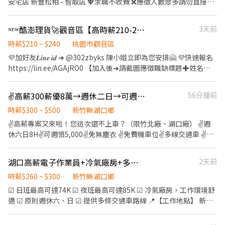
安宅店 新豐松柏 - 智取店 💖求職不收費 ❌應徵人數眾多請勿直接到
家人的重要日子的你。 .... 【待遇介紹】 1.自由接單，彈性排班：
給親友共享唷 ◆ 生日/節慶禮卷： 你生日我慶祝，生日當月我們提
現場應徵，一律採視訊面試 ✅免經驗✅彈性排班✅國定假日上班雙
1_〈家適員〉時薪+ 各項獎金 250~300元 2_〈家適職人〉 時薪+ 各
供你品牌禮卷 讓生日更有溫度 你過節我共歡，重要節慶我們提供你
倍薪 💼工作內容 ▶一般門店(有人店) ①負責包裹收寄、搬運、盤
項獎金 360~400元 3_〈高階職人〉 時薪+ 各項獎金 500元以上
ᴺᴱᵂ酷澎理貨🚀觀音區【高時薪210-240↗】兼職打工🎖️班別任選🎖️週日領🎖️GJ
3天前
福利禮券 好好與家人歡慶 你旅遊我贊助，每年職福會提供你旅遊津
點、理貨等 ②提供顧客接待、收銀結帳等服務 ③維持門市作業區環
4_〈導師〉 同高階職人福利外，額外有高額團隊獎金收入 2.以夥伴
貼 好好享受幸福人生 ◎ 詳細工作時間於面試時告知
境、清潔維護作業 ④配合調店、支援 ▶智取店(無人店) ①負責包裹
時薪$210 ~ $240
桃園市觀音區
收入作為舉例： 1_〈家適員〉不含面試錄取當月份 月工作20-22天
收寄、搬運、盤點、理貨等 ②維持門市作業區環境、清潔維護作業
平均收入 3 ~ 4萬 2_〈家適職人〉 月工作20-22天 平均收入 4.3 ~
💜加好友𝑳𝒊𝒏𝒆 𝒊𝒅 ➜ @302zbyks 陳小姐立即為您安排🤗 💜快速報名
③智取店為無人商店，有單日跑點需求(單日跑點2-5間門市) ④配合
5.3萬 3_〈高階職人〉 月工作20-22天 平均收入 5 ~ 7萬 【基本福
https://lin.ee/AGAjRO0 【加入後➜請截圖應徵職缺標題✚姓名✚
調店、支援 『以上都提供完善教育訓練及店面實習』 ⏱工作時間 ▶
利】 1. 自由接單，彈性排班。 2. 積分獎勵及獎金制度。 3. 晉升職
電話✚居住地區】 ＝＝＝＝＝＝＝＝＝＝＝＝＝＝＝＝＝＝＝＝＝
一般門店(有人店) 早班：10:30-17:30 晚班：16:15-22:45、18:45-
人，額外給予一年期意外險。 4. 可透過清潔工會加保勞保。 【別家
＝＝＝＝＝ ⚡免費交通車⚡立即上班⚡可預支周日領⚡加不加班隨你
✌️高薪300薪優8萬→週休二日→可週領✅Ai伺服器操機組包測✅免學經歷立即上班
56分鐘前
22:45 (固定班別,晚班一週要有2天配合16:15上班) ▶智取店(無人店)
業者沒有的福利】 1. 積分獎勵免費兌換日用品。 2. 定期團體聚會、
開心 ⚡不定期的加碼獎金⚡強檔日雙倍薪⚡韓國電商理貨首選😀 ＝＝
早班：07:00-12:30 晚班：17:30-22:30、18:30-22:30 夜班：23:30-
團康活動。 3. 不定期餐會及節慶活動。 4. 春酒狂歡聚會+抽獎。 5.
＝＝＝＝＝＝＝＝＝＝＝＝＝＝＝＝＝＝＝＝＝＝＝＝ ✅【工作內
時薪$300 ~ $500
新竹縣湖口鄉
03:30 假日班早班：07:00-12:00 假日班晚班：17:30-23:30 (固定班
做清潔但不想清自己家，夥伴下單折扣。 6. 辦公室設置有沙發床的
容】 ➡️【理貨員】 : 檢貨、理貨、包裝、出貨、加工、上架、退
✌️高薪專案又來啦！您這次還不上車？（限竹北廠、湖口廠） ✌️週
別,早班時段可微調) 💰薪資 ▶一般門店(有人店) 竹北時薪 $231 湖口
休息室。 7. 每季舉辦服務品質競賽，提供不定額獎金。 8. 不定期免
貨、便服上班、走動式作業(依現場工作指派為原則) ➡️【文書人
休六日8H✌️可週領5,000✌️免無塵衣 ✌️免費機車位✌️多線交通車 ✌️假
時薪 $206 新埔時薪 $206 竹東時薪 $196 新豐時薪 $206 北區 時薪
費線上/實體心理成長課程。 9. 跨領域心理成長講師課程津貼。
員】 1.文書作業的工作，也是要協助現場的工作，工作比例不一定
日出勤交通津貼300✌️加班補助餐費 ✌️大新竹，竹科、竹北、湖口三
$221 東區 時薪 $221 香山 時薪 $206 ▶智取店(無人店) 竹北時薪
【升遷介紹】 1. 新人考核、職人稽核，稽核為公平及公正的內部升
2.要知道如何電腦操作，基本Excel (重複值、SUM、IF)比對加減要
廠任選 ✌️訂單滿滿，工作穩定，快上車 ✅ 工作內容：AI伺服器、電
$239 湖口時薪 $224 新埔時薪 $224 竹東時薪 $204 新豐時薪 $219
遷管道。 2. 家適員→職人→高階職人→導師 ↘️整理
湖口高薪電子作業員+冷氣廠房+多線交通車+周休二日
2天前
會 3.文書人員具備基本電腦操作能力、Office辦公室軟體操作 4.文書
腦、通訊器材成品零件。操作機台、組裝、包裝、檢測、SMT、插
北埔時薪 $204 芎林時薪 $234 關西時薪 $204 北區 時薪 $229 東區
師→導師 【教育訓練】 免收費完整教育訓練系統，高階職人提
理貨員為主要理貨工作但會操作到簡易文書作業 ＝＝＝＝＝＝＝＝
件、庫房 ✅ 工作地點： 1️⃣竹北廠：新竹縣竹北市智慧路（近竹北遠
時薪$260 ~ $300
新竹縣湖口鄉
時薪 $229 香山 時薪 $204 (智取店晚班額外獎金每小時 +20元) (智取
供教育訓練費用補助。
＝＝＝＝＝＝＝＝＝＝＝＝＝＝＝＝＝＝ ✅【上班時間】 日班：
百、Ai智慧園區） 2️⃣湖口廠：新竹縣湖口鄉光復北路、工業三路
☑ 日班最高可達74K ☑ 夜班最高可達85K ☑ 冷氣廠房，工作環境舒
店夜班額外獎金每小時 +40元) 🎉排班方式 一週至少排班四天（需含
08:00~17:00 晚班：18:00~03:00 (直接下夜班) ＝＝＝＝＝＝＝＝＝
（湖口工業區） 3️⃣竹科廠：新竹市東區新安路（新竹科學園區） ✅
適 ☑ 原則週休六、日 ☑ 提供多條交通車路線 📍【工作地點】 新竹
至少一天六或日） 📌上班地點 竹北市 竹北高鐵 - 智取店：新竹縣竹
＝＝＝＝＝＝＝＝＝＝＝＝＝＝＝＝＝ 💰【薪資待遇】 ➡️理貨日班
交通車：竹南、頭份、北埔、竹東、內灣、芎林、南寮、西濱、北
縣湖口鄉工業三路2號 新竹縣湖口鄉光復北路50號 實際上班地點依
北市高鐵三街43號1樓 竹北科大 - 智取店：新竹縣竹北市科大一路
$210 ➡️理貨晚班$240 ➡️文書日班$230 (額滿) ➡️文書晚班$265 (額
區、新豐、湖口、竹北、內壢、平鎮、楊梅。 ✅ 休假制度：週休
公司安排。 ❤️【工作內容】 依照個人經驗、技能及單位需求，由主
43號 竹北中山店：新竹縣竹北市中山路57號 竹北嘉豐店：新竹縣竹