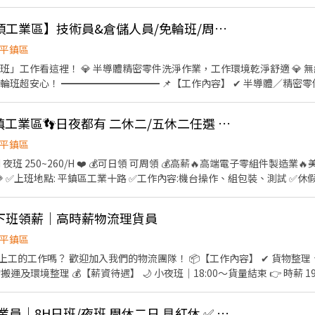
：22:00~07:15 時薪:250/H 💰加班計算： 依勞基法 ☞用餐:團膳、自理 🚫名額有限
小姐 電話：0986-657921 加入好友➔sherry109
@高時薪【平鎮山仔頂工業區】技術員&倉儲人員/免輪班/周休二日/可周領/無經驗可
平鎮區
輪班」工作看這裡！ 💎 半導體精密零件洗淨作業，工作環境乾淨舒適 💎
 半導體／精密零件洗淨作業 ✔ 清洗設備機台
品檢驗、組裝、包裝 ✔ 無塵室作業環境 ━━━━━━━━━━ 📍【工作地點】擇一 1.
 不需輪班，自選固定班 固定班別（免輪班） 早班08:00－17:00 時
高時薪220~260🚀平鎮工業區👣日夜都有 二休二/五休二任選 書審 CC
時制／週休
 ✅ 勞保／健保／勞退6％ ✅ 團體保險 ✅ 三節
平鎮區
會，想多賺沒問題！ ━━━━━━━━━━ 📣【應徵條件】 ✔ 可接受穿著無塵
----------------------------
💎 ✅上班地點: 平鎮區工業十路 ✅工作內容:機台操作、組包裝、測試 ✅休假
---------------------- 報名請加好友，告知大名跟電話專員優先回覆唷 ✅聯絡窗口
鐘 🕘夜班 22:00-07:15 上下午間休15分鐘 --------------------------
了解更多工作資訊快加我唷 -
！下班領薪｜高時薪物流理貨員
ＩＮＥ ID：@066prcru 👉快速加ＬＩＮＥ詢問，24H內回覆 https://lin.ee/i2Lawxq 好友連結
平鎮區
我們的物流團隊！ 📦【工作內容】 ✔ 貨物整理、分類 ✔ 包裝、貼標作業 ✔
結束 👉 時薪 196元 🌃 夜班｜00:30～貨量
領薪，不用等待發薪日 加入詢問並報班快速上工！ 立即加入官方賴 @xinxu 🔥
♥️平鎮 航太業扣件作業員｜8H日班/夜班 周休二日 見紅休 ✅ 免費供餐、免無塵