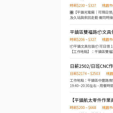
時薪$230 ~ $327
桃園市
🎛️【平鎮光電廠｜可隔日領/周領】 🎯 無經驗可 📍地點：桃園市平鎮區
及久站與來回走動 需同時操作8~12台以上之機台測試 🌞日班 07:00-19:0
【應徵方式】 截圖職缺＋電話聯繫
時薪$206 ~ $327
桃園市
📦平鎮文具包裝📦 可日領 1640-2800/天 文具類小物 排休制 有加班 ✨書審即可✨
【工作地點】：平鎮區雙福路
17:30 206/h 中:17:00-02:00 226/h 【發薪日】：每月10號 ❤️提供機車停車場 ❤️有提供蒸飯箱、
❤️可日 周領 ❤️午餐自理
日薪2502/日班CNC
徵請詢問我❤️ ❤️馬上為你安排❤️ 
https://lin.ee/l0gXf3R
日薪$2174 ~ $2503
桃
工作地點：平鎮區中豐路南勢二段
19:40~20:30左右 - 
種金屬外殼 工作內容非常簡單
2️⃣廠區有提供制服，做滿一
時薪$200 ~ $668
桃園市