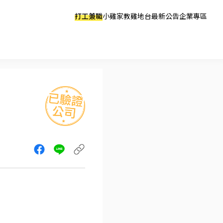
打工兼職
小雞家教
雞地台
最新公告
企業專區