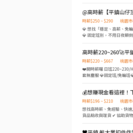
裝、包裝 日班：08:00~17:15 時薪:220/H 夜班
快來卡位🔥🔥 火速電洽📱雪莉
時薪$250 ~ $290
桃園市
💎 想找「穩定、高薪、免
💎 固定班別，不用日夜顛倒輪班超安心！ ━━━━━━━━━━ 📌【工作內容】 ✔
與檢驗儀器操作 ✔ 零件化學溶液清洗 ✔ 產
楊梅區高獅路822巷00號 2.平鎮山仔頂工業區（工業一路） 
薪 $250元 中班15:00－24:00 時薪 $265元 夜班23:00－08:00 時薪 $290元 ※ 中間休息1小時，每日工作8小時 📌 八小
二日 📌 休假：五六 或 日一（依單位安排） ━━━━━━━━━━ 🎁【福利制度】
時薪$220 ~ $667
桃園市
禮券／禮盒 ✅ 上百家特約商店優惠 ✅ 穩定加班機
❤️開時薪囉 日班220~230/H 夜班 250~260/H ❤️ 💰可日領 可周領 💰高薪🔥高端電子零組件製造業🔥美國光模組最大供應商 ⭐需全
衣 ✔ 可配合加班 ✔ 無經驗可、二度就業可 🔥 想進入半導體產業、穩定賺高薪，現在就是好機會！ --
套無塵服 💎固定班/免輪班
-------------------
08:00-17:10 上下午間休15分
搜尋：@425gsxrr -想
班210 夜班240 ▶休六日 ▶配合加班 ✅二休二：日班220 夜班250 ▶配合加班 ✅都有餐費補助50/餐 ✅時薪短期到8月底 ✅夜班第
💰想賺現金看這裡
一周 都要在日班上課 －－－－－－－－－－－－－－－－－ 🚀 快速預約報名！ 📞 立即報名！ 電洽：0971222010（小C） 🆔 Ｋ
時薪$196 ~ $210
桃園市
想找高時薪、免經驗、快速上工的工作嗎？ 歡迎加入
貨品點收與理貨 ✔ 協助貨物搬運及環境整理 💰【薪資待遇】 🌙 小夜班｜18:00～貨量
結束 👉 時薪 210元 💵 隔日下班即可領現金！ ✨【工作優勢】 ✅ 無經驗可，新手也能快速上手 ✅ 工作內容簡單易學 ✅ 彈性報
班，自由安排時間 ✅ 快速媒合、立即上工 ✅ 現金