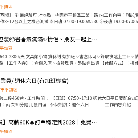
$41,600-$65,000 #以上薪資含津貼含加班 🅻🅸🅽🅴✅截圖詢問✅姓名✅電話✅年次✅居住地區 🔺𝑳
平鎮區
工業十路 ✉️工作內容：測試/機台操作 須會電腦基本操作
0💲230 🌝夜班 19:00-07:00💲260 🧼休假：做二休二 📲
👇 ☎️ 0906163268 曾小姐
平鎮區雙福路📦文具包裝📦書香氣滿滿✨情侶、朋友一起上工也OK✨
平鎮區
錄取快速上工✨ ✨情侶、朋友一起上工也OK!✨
 【工作內容】：倉儲入庫、撿貨理貨、盤點進出貨 【休假方式】：排休 【時
微波爐 ❤️有711販賣機、咖啡機
 可外出用餐 －－－－－－－－－－－－－－－－－ 📩名額有限，歡迎截圖私
作業員/ 週休六日(有加班機會)
這裡加 👉 : @304xehir (要加@喔!!!) 📱 📱 電話 : 0973-678-006
園市平鎮區
460巷 - 工作時間 ： 【日班】07:50~17:10 週休六日平日要配合加班2
用餐時間： 兩次30分鐘 用餐自理 - 休假制度：週休六日 - =====工作內容介紹=
 機台將產品生產出來後 拿出來檢查 鐵屑用風槍吹乾淨 - ⚠️注意事項： 
個月免支付費用 3️⃣平日需配合加班 4️⃣產品會油油的
【平鎮航太零件作業員】高薪60K🔥訂單穩定到2028｜免費供餐｜周休 #LL-
平鎮區