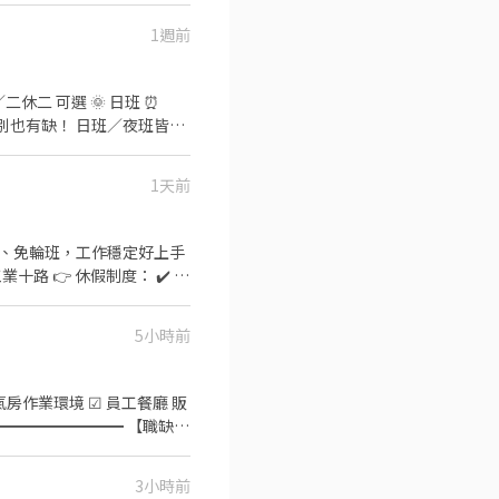
1週前
1天前
ᴇ 報名 ⚡️⚡️⚡️ 安心求職請
定班別、免輪班，工作穩定好上手
5小時前
境 ☑ 員工餐廳 販
━━━━━━━━━━ 【職缺內
裝箱) ▶️休假制度：五休二
700 ✨夜班：22:00-07:15
3小時前
8:00 $260