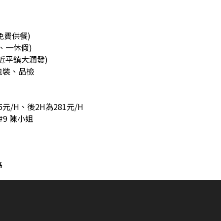
 (免費供餐)
、一休假)
近平鎮大潤發)
包裝、品檢
元/H、後2H為281元/H
5#9 陳小姐
路