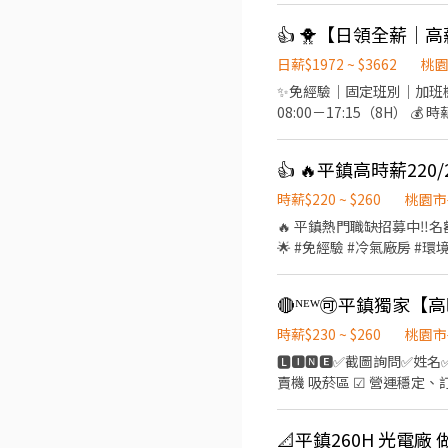
裝、包裝、測試、操作機台 ☝️用餐方式:免費 ☝️休假說明
👍 🐥【日領全薪｜
薪 #高額週領一萬 #轉他人帳戶 #現金 ⚡️⚡️⚡️名額有限 截圖✚ ʟɪɴᴇ 報名 ⚡️⚡️⚡️ 安心求職請找💼徐小姐 點擊快速✚好友：
https://lin.ee/JefzYJo
日薪$1972 ~ $3662
桃
✨免經驗｜固定班別｜加班機會多✨ 📌 工作內容：作業員／機台操作／包裝 📌 上班制度：週休二日
08:00－17:15（8H） 💰 時薪約 220 元 🌙 夜班 ⏰ 22:00－07:15（8H） 💰 時薪約 2
安排 🌞二休二班日班 ⏰ 07:00－19:00（12H） 💰 時薪約 230 元 🌙二休二班夜班 ⏰ 19:00－07:00（12H） 💰 時薪約 260 元 加班
費另計，收入更穩定！ 💰額外獎金最高4200 💰 ✅ 免經驗可 ✅ 可立即上工 
提供住宿 #平鎮 #中壢#桃園 #
找💼徐小姐 點擊快速✚好友： htt
時薪$220 ~ $260
桃園市
🔥 平鎮熱門職缺招募中‼️
🌟 #免經驗 #冷氣廠房 #環境舒適 🏭 光通訊模
休二日（日、夜班可選） ✔️ 二休二（日、夜班可選） 👉 上班時間： 🌞
～05:15 👉 薪資結構： ☀️ 標準日班：時薪220 🌙 標準夜班：時薪250 ☀ 二休二日班：時薪230 🌙 二休二夜班：時薪260 📌 加班
費依勞基法另計 👉 用餐方式： 🍱 日班午餐80元／餐（薪資內扣） 👉 工作內容： ✔️ 光通訊模組組裝、包裝 ✔️ 全程穿無塵衣、
配戴口罩 ✔️ 久站作業 #平鎮工作 #高時薪 #固定班 #免輪班 #週休二日 #二休二 #光通訊 #免經驗 #冷氣廠房 #快速上工 #桃園工作
時薪$230 ~ $260
桃園市
▃▃▃ 截圖私訊 快速報名 ▃▃
🅻🅸🅽🅴✅截圖詢問✅姓名✅電話
賣機 吸菸區 ☑ 營運穩定、
容】 ▶️工作地點：桃園市
/ 做二休二 (自選免輪) ⛔️五休二
📐平鎮260H 光電廠
$250 $44,000-$89,600 