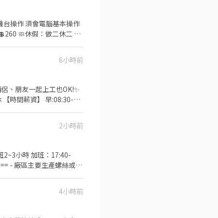
𝒊𝒏𝒆 𝑰𝑫：【 @840yevne】
6小時前
間薪資】 早:08:30-
訊報名 ❤️職缺有限，快速應
2小時前
 優質-鍾小姐
~3小時 加班：17:40-
==== - 廠區主要生產螺絲或各
1️⃣需可接受噪音(廠區有耳塞
4小時前