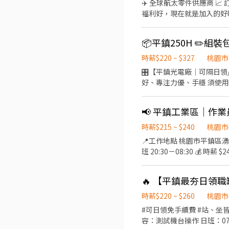
✈️ 全球航太零件供應商 📈 訂單穩定到2028，長期
福利好，現在就是加入的好時機！ ⭐ 福利一次看 ⭐ ✅ 訂單穩定到2028，長期有保障 ✅ 冷氣廠房，工
天省下一餐 ✅ 固定班，免輪班 ✅
操作 🔹 零件包裝 🔹 產品目檢 🔹 填寫生產報表 📍 工作地點 桃園市平鎮
日班 08:30－17:00 🍱 用餐時間 12:00－12:30 🌙 夜班 20:30－05:00 
週，依學習狀況安排下夜班。 💰 薪資待遇 💵 日班：時薪 200 元 👉 月收約 35,200～47,528 元 🌙 夜班：時薪 250 元
時薪$220 ~ $327
桃園市
44,000～59,410 元 🍱 休假／福利 📅 周休二日，見紅就休 🍽️ 員工餐廳免費供餐 🛵🚗 免費汽、機車停車位 -----------------------
🎛️【平鎮光電廠｜可隔日領/周領】 🎯 無經驗可 📍地點：桃園市平鎮區
--------------- ❤找
好、專注力優、手穩 須使用 電動起子 銲槍 點膠機 顯微鏡等工具 🌞
═══════════════
休二日/做五休
請按連結加入官方聯繫後續 http
📢 平鎮工業區｜作
時薪$215 ~ $240
桃園市
📍工作地點 桃園市平鎮區湧豐里工業五路00號 🗓️ 休假制度 ✔ 五休二 🕒 工作時間／薪
班 20:30－08:30 💰 時薪 $240 📝 工作內容 自動化機台操作 上下料作業 清潔、包裝作業 ✨ 工作環境／福利 ❄️ 冷氣廠房 
餐 🛵 機車停車方便（汽、機車皆停放廠外）
問⭐️▃▃ ✚好友：@425gs
時薪$220 ~ $260
桃園市
#可日領免手續費 #站、坐皆有 #固定班 🎉易上手 🎉日領免手續費 🎖光模塊大廠🎖 地
容：測試機台操作 日班：07:00-19:00 時薪: