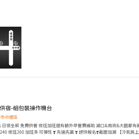
供餐供宿-組包裝操作機台
園市中壢區
資:60000~95000 工作內容： 組