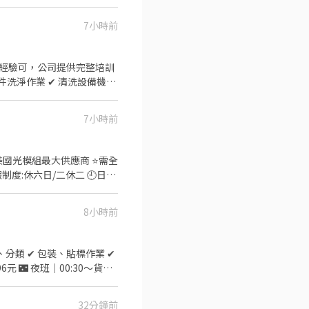
7小時前
 無經驗可，公司提供完整培訓
7小時前
制度:休六日/二休二 🕘日班
：李專員 0908-212298 ✅ID
------- 💰薪資： ✅五休二：日
8小時前
32分鐘前