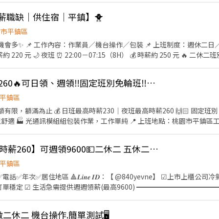
:週休六日 #提供住宿 #免費供餐 #蘆竹 #南崁 #大園 #免費交通車 #日領全
高薪職缺｜供住宿｜平鎮】🐥
園市平鎮區
／二休二 可選 🌞 日班 ⏰
50 元 🔥 二休二班別也有缺！ 日班／夜班皆可
✅ 冷氣廠房 ✅ 提供制服 ✅ 提供住宿 ✅ 穩定長期工作 #
👍 🔥平鎮高時薪220/260🔥可日領、週領‼️固定班別免輪班‼️週休二日💯錄取率高✨
八德 #日領全薪 #高額週領一萬 #轉他人帳戶 #現金 ⚡️⚡️⚡️名額有限 截圖✚ ʟɪɴ
ps://lin.ee/JefzYJo
平鎮區
名額有限，額滿為止 💰 日班最高時薪230｜夜班最高時薪260 🙌🏻 固
組組包裝作業，工作單純 📍 上班地點：桃園市平鎮區工業十路 👉 休假制度： ✔️ 週
 日班（標準班） 08:00～17:15 🌙 夜班（標準班） 20:00
🔴ᴺᴱᵂ🉑️平鎮獨家【高時薪260】可週領9600💵二休二 五休二自選☑️冷氣房
平鎮區
▃ 📲 瀨 ID：00tingting 💬 私訊婷婷小姐，立即安排上工🥳
✅年次✅居住地區 🔺𝑳𝒊𝒏𝒆 𝑰𝑫：【 @840yevne】 ☑上市上櫃公司冷氣房作業環
訂單穩定 ☑ 生活急需提供週週領薪(最高9600) ━━━━━━━━━━
平鎮區工業十路 ▶️工作內容：電子零組件(組裝、包裝、操作機台、貼標籤、
工作時間： (薪資含津貼加班) ✨日班：08:00-17:15 $220 $38,720-$67,
 做二休二 機台操作.簡單測試🖥️
⛔️二休二工作時間： ✨日班08:00-20:00 $230 $36,800-$57,500 ✨夜班20:00-0