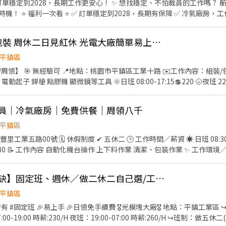
工作更安心！ ✨ 想找穩定、不怕裁員的工作嗎？ 航太產業持續成長，固定班、
作環境舒適 ✅ 免費供餐，每
 周休二日，見紅就休 ✅ 免費汽、機車停車位 ✅ 無經驗可，有完整教育訓練 💼 工作內容 
區太平東路 （近洪圳路） ⏰ 上班時間（需配合加班） ☀️
📦平鎮250H ✏️組裝包裝 周休二日見紅休 光電大廠簡單易上手💻
 用餐時間 00:00－00:30 📌 夜班需先於日班受訓約 2～4
 👉 月收約
平鎮區
工業十路 ✉️工作內容：組裝/包裝 產品零件細小.須視力
Lynn面試快速又方便，加入立馬預約➜ @084hirvg❤
日班 08:00-17:15💲220 🌝夜班 22:00-07:15💲250 🧼休假：周
════════════ ►可按連結填寫線上履歷優先推薦安排 https://r
二 📲【應徵方式】 截圖職缺＋電話聯繫👇 ☎️ 0968931086 曾小姐
s://lin.ee/m2DtYDy 歡迎加聯繫~找琳恩
業員｜冷氣廠房｜免費供餐｜周領八千
平鎮區
資 ☀ 日班 08:30－20:30 💰 時薪 $215 🌙 夜
🍱 免費供
 ---------------------------------------------------------
xrr ▶ 留下資訊[姓名+電話+截圖此圖片＆內文] ✅聯絡窗口：李專員 0908-2
🔥 【平鎮最夯日領職缺】固定班、週休／做二休二自己選/工作簡單站、坐皆有
平鎮區
點：平鎮工業區 ↪︎班制：作二休二 工作內
230/H 夜班：19:00-07:00 時薪:260/H ↪︎班制：做五休二(週休六、日) 工作內容：組