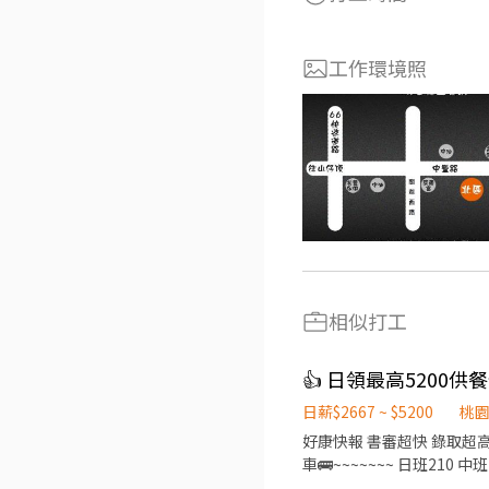
工作環境照
相似打工
👍 日領最高5200
日薪$2667 ~ $5200
桃
好康快報 書審超快 錄取超高 日領全薪 免費供餐 夜班加班還有額外早餐費補助 湖口&南崁&大園都有廠區 ~~~~~~🚌提供免費交通
車🚌~~~~~~~ 日班210 中班240 夜班260 加班多 可彈性 ❣️ 先搶先贏 ❣️ 趕快報名❣️截圖加瀨 【冷氣房上班】【週休六日、見紅休】
🌞日班 08:00~17:30(可彈性加班2h) 中班 14:30~12:00 🌛夜班 20:00~05:30(可彈性加班2h) 薪