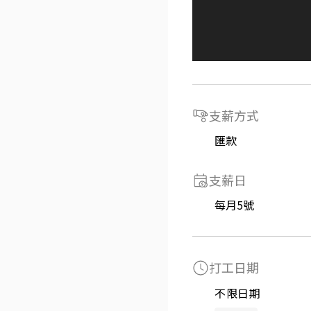
支薪方式
匯款
支薪日
每月5號
打工日期
不限日期