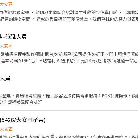
大安區
色與口感 • 協助顧客選購商品並完成結帳流程
們重視你的努力與表現！ 外語條件加分｜懂語言
點推向世界！
店-兼職人員
大安區
依據訓練標準程序製作餐點;櫃台/外送服務(公司提 供外送車、門市環境清潔維
本時薪:$196"起" 津貼福利 外送津貼$10元/14元/趟 考核:每通過一站
升幹部後 健檢:任職滿一年起,公司提供年度健檢照顧你 的健康 保險:除勞、
折扣:每月任職滿50小時,即享有乙次 員工折扣優惠85折簡訊,除了自用也能
人員
月我們提供你品牌禮卷 讓生日更有溫度 你過節我共歡,重要節慶我們提供你福
供你旅遊津貼好 好享受幸福人生 詳細工作時間於面試時告知
倉庫整理、賣場環境維護 3.提供顧客之接待與需求服務 4.POS系統操作，顧
依分店營運狀況配合排班
5426/大安忠孝東)
大安區
維護 2.提供顧客收銀結帳作業、顧客諮詢等服務 3.負責商品排面整理、進