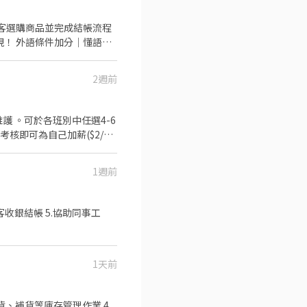
2週前
護 。可於各班別中任選4-6
別考核即可為自己加薪($2/時
健、勞退外,公司更為你投保團
分享給親友共享 生日/節慶禮
1週前
利禮券 好好與家人歡慶 你
客收銀結帳 5.協助同事工
1天前
貨、補貨等庫存管理作業 4.