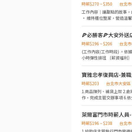
時薪$270 ~ $350
台北市
工作內容｜讓甜點的故事，由你說給顧客聽 • 親切地向顧客介紹甜境牛軋餅的特
• 維持櫃位整潔，營造溫馨舒適的購物空間 • 達成銷售目標即可獲得獎金，我
的你，更有舞台發光 • 具備日文 N2以上能力者（需具備接近流利的聽說能力），享有外語津貼 • 歡迎喜歡與各國旅客交流的
你，加入甜境一起把台灣甜
🍕必勝客🍕大安外送
時薪$196 ~ $206
台北市
(工作內容/工作時段) 。
小時彈性排班 〔薪資福利〕 基
值班津貼:每小時40元(晉
保 維護你的安全 員工用餐
寶雅忠孝復興店-兼職
卷: 你生日我慶祝,生日當
旅遊我贊助,每年職福會提
時薪$203
台北市大安區
1.商品陳列、補貨上架 2.
作，完成主管交辦事項 6.
萊爾富門市時薪人員-(
時薪$196 ~ $238
台北市
1.協助店主管執行門市營運