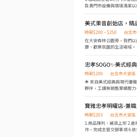
負責門市設備與環境清潔以維
美式果昔創始店，精
時薪$200 ~ $250
台北市
在大安森林公園旁，我們以
康、歡樂氛圍的生活場域。 我們提供霜淇淋水果碗、無添加糖果昔、溯源輕食、手作咖啡、水果調酒與精品水果介紹，沒有油
煙、沒有業績壓力，只有用心與溫度。 我們正在招募一起經營會員俱樂部的夥伴，協助我們： 
飲品與輕食 🍇 介紹精選水果與品牌故事 在這裡，你將學到的不只是工作技巧，更有生
忠孝SOGO✨美式經典
歡溫暖的環境、細膩的服務，歡迎來看看我們，看看
主意的優質會員圈。
時薪$200
台北市大安區
🌟 來自美式經典與現代優
夥伴，工讀無銷售業績壓力~~
列、補貨與庫存管理 4.其餘
休） . 【地點】臺北市大安區忠
寶雅忠孝明曜店-兼職
時薪$203
台北市大安區
1.商品陳列、補貨上架 2.
作，完成主管交辦事項 6.