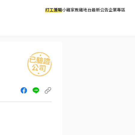
打工兼職
小雞家教
雞地台
最新公告
企業專區