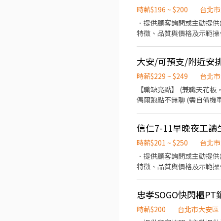
時薪$196 ~ $200
台北市
．提供顧客詢問或主動提供
特徵、品質與價格及示範操
當天結束營業前，統計銷售
時薪$229 ~ $249
台北市
【職缺亮點】 (兼職天花板，存
偶爾跑點不無聊 (需自備機
點、上架（需搬運包裹 維持
高！) 【工作時間】 (班別固定，不
信仁7-11早晚夜工讀
徵】 想賺高薪、排班自由的工作
作地點 大安台大 - 智取店 台北市大安區復興南路二段360號1樓 大安潮州 - 智取店 台北市大安區潮州街90號1樓 大安文昌 - 智取
時薪$201 ~ $250
台北市
店 台北市大安區信義路四段2
．提供顧客詢問或主動提供
特徵、品質與價格及示範操
當天結束營業前，統計銷售
忠孝SOGO快閃櫃PT
時薪$200
台北市大安區