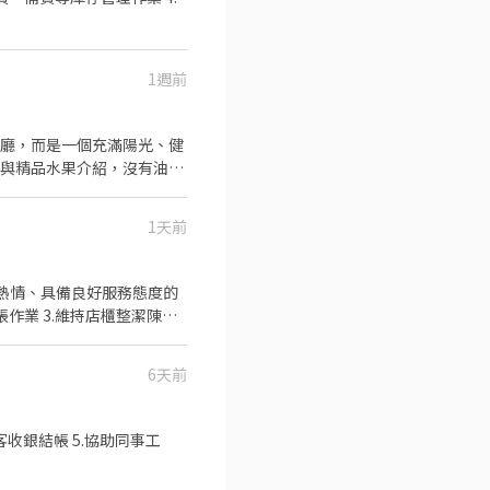
1週前
餐廳，而是一個充滿陽光、健
1天前
有熱情、具備良好服務態度的
帳作業 3.維持店櫃整潔陳
貨營業時間輪班制（含例假日排
-66362428(分機230)
6天前
客收銀結帳 5.協助同事工