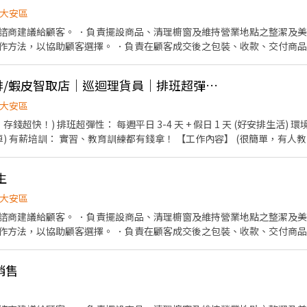
大安區
諮商建議給顧客。 ．負責擺設商品、清理櫥窗及維持營業地點之整潔及美
作方法，以協助顧客選擇。 ．負責在顧客成交後之包裝、收款、交付商品
情形、盤點貨品存量及撰寫當日業務報表。
大安/可預支/附近安排/蝦皮智取店│巡迴理貨員│排班超彈性│
大安區
錢超快！) 排班超彈性： 每週平日 3-4 天 + 假日 1 天 (好安排生活)
車) 有薪培訓： 實習、教育訓練都有錢拿！ 【工作內容】 (很簡單，有人教
門市環境整潔 無人商店巡迴： 每日依排班支援 3～5 間 (就像外送員一
輪班) 早班： 07:00～12:00 或 08:00～13:00 晚班： 17:30～23:30 
生
看這邊！ 聯繫方式：@561tqzcp (優信人資 張s) (私訊請告知：姓名
大安區
94巷2號1樓 大安誠安 - 智取店 台北市大安區忠孝東路三段251巷13弄4
諮商建議給顧客。 ．負責擺設商品、清理櫥窗及維持營業地點之整潔及美
作方法，以協助顧客選擇。 ．負責在顧客成交後之包裝、收款、交付商品
情形、盤點貨品存量及撰寫當日業務報表。
銷售