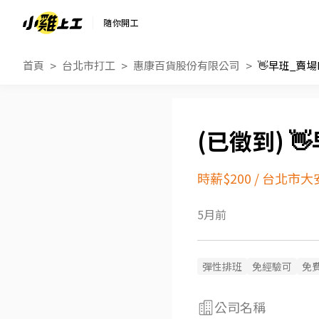
隨你開工
首頁
台北市打工
惠康百貨股份有限公司
👋早班_賣

時薪$200
/
台北市大
5月前
彈性排班
免經驗可
免
公司名稱