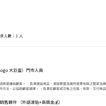
/ 需求人數：1 人
ty(Sogo 大巨蛋）門市人員
諮商建議給顧客。 ．負責擺設商品、清理櫥窗及維持營業地點之整潔及美
作方法，以協助顧客選擇。 ．負責在顧客成交後之包裝、收款、交付商品
情形、盤點貨品存量及撰寫當日業務報表。
文銷售夥伴 （外語津貼+高獎金💰）