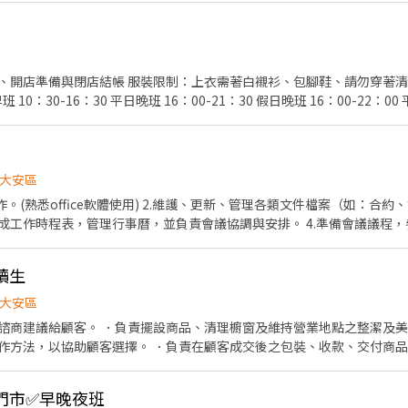
需著白襯衫、包腳鞋、請勿穿著清涼露胸、露背、露腰、背
班 10：30-22：00 PS. 小雞有名額限制，如久久未回訊息可直接來信來電諮詢，謝謝。
大安區
護、更新、管理各類文件檔案（如：合約、會議記錄、書目資料、活動
點。 6.接聽、過濾、轉接來電，並提供資訊（如：服務據點、公司員工
讀生
快,負責任,口齒清晰,談吐大方,抗壓性高,EQ高。 （週一公休）
大安區
諮商建議給顧客。 ．負責擺設商品、清理櫥窗及維持營業地點之整潔及美
作方法，以協助顧客選擇。 ．負責在顧客成交後之包裝、收款、交付商品
情形、盤點貨品存量及撰寫當日業務報表。
愛醫門市✅早晚夜班