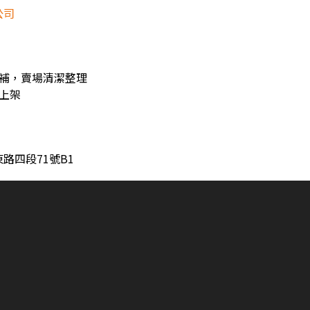
公司
回補，賣場清潔整理
上架
路四段71號B1