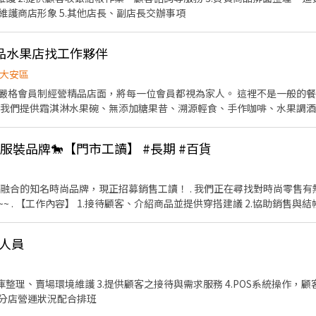
護商店形象 5.其他店長、副店長交辦事項
品水果店找工作夥伴
大安區
嚴格會員制經營精品店面，將每一位會員都視為家人。 這裡不是一般的
☀️ 與會員互動，維繫關係 🥤 製作
活品味、人際互動與待客之道。 如果你喜
服裝品牌🐎【門市工讀】 #長期 #百貨
彼此是否適合同行。 📍 地點：大安森林公園旁 👥 加入我們，一起打造優鮮
雅融合的知名時尚品牌，現正招募銷售工讀！ . 我們正在尋找對時尚零售
 . 【工作內容】 1.接待顧客、介紹商品並提供穿搭建議 2.協助銷售與結
主管交辦事項 . 【時薪】$200/時 . 【工作時間】一周約4-5天 配合百
孝東路四段45號4樓 . 📢快速應徵｜加賴 ID：@969playo 或來電預約：02
人員
倉庫整理、賣場環境維護 3.提供顧客之接待與需求服務 4.POS系統操作，顧
依分店營運狀況配合排班