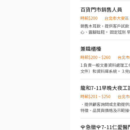
百貨門市銷售人員
時薪$200
台北市大安區
銷售木耳飲，提供客戶試飲、開店準備與閉店結帳 服裝限制：上衣
心、露腳趾鞋。 固定班別 早班 10：30-16：30 平日晚班 16：00-21：30 假日晚班 16：00-22：00 平日全班 10：30-21：30 假
日全
兼職櫃檯
時薪$200 ~ $260
台北市
1.負責一般文書資料處理工作。(熟悉office軟體使用) 2.維
文件）和資料庫系統。 3.完成工作時程表，管理行事曆，並負責會議協調與安排。 4.準備會議議程，參與會議並撰寫會議記錄。
5.接待訪客，確定其拜訪性質及目的，並引領其至特定地
及服務內容）及留言服務。 7.協助遞送公文及收發信件。 8.傾聽並處理客戶問題。 9.負責文件表單的歸檔及保存。 10.誠實,反應
龍和7-11早晚大夜工
時薪$201 ~ $250
台北市
．提供顧客詢問或主動提供
特徵、品質與價格及示範操
當天結束營業前，統計銷售
🌹急徵🌹7-11仁