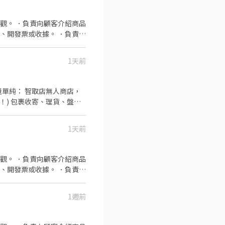
觀。 ．負責向顧客介紹商品
、開發票或收據。 ．負責在
1天前
 環境單純： 智取店無人商店，
！) 包裹收寄、理貨、盤
樣，穿梭在不同店面，自由度
或 18:30～22:30 【快速應
1天前
/手機/應徵智取店兼職) ⭐工
號1樓
觀。 ．負責向顧客介紹商品
、開發票或收據。 ．負責在
1週前