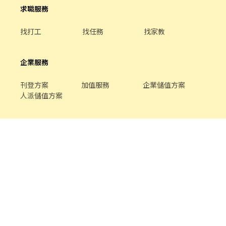
求職服務
找打工
找任務
找家教
企業服務
刊登方案
加值服務
企業儲值方案
人派儲值方案
關於我們
品牌介紹
家教服務
最新公告
平台規範
幫助中心
合作提案