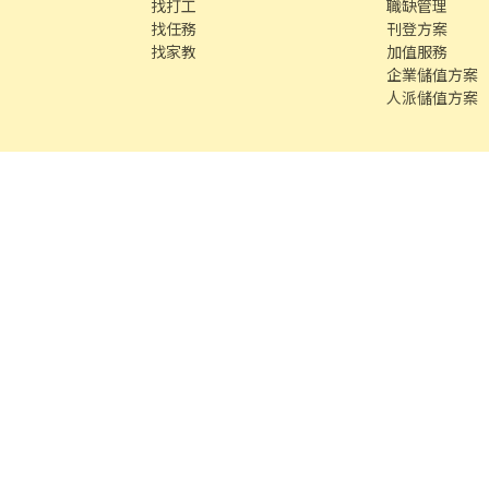
找打工
職缺管理
找任務
刊登方案
找家教
加值服務
企業儲值方案
人派儲值方案
客服專線 /
02-85127517
客服信箱 /
service@chickpt.com.tw
服務
務
找師傅
591 房屋交易
100 室內設計
8591 寶物交易
8891 汽車交易
8891 新車
8891 
段609巷12號10樓
許可證字號：2571
Copyright © 2026 by Addcn Technology 
數字科技股份有限公司
鄧白氏 ESG 永續標章