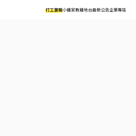
打工兼職
小雞家教
雞地台
最新公告
企業專區