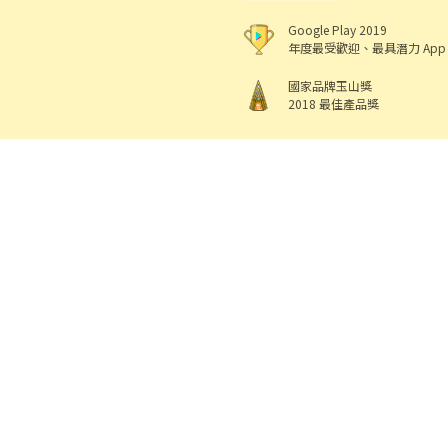
Google Play 2019
年度最受歡迎、最具潛力 App
國家品牌玉山獎
2018 最佳產品獎
518 熊班
出任
機構地址: 新北市三重區重新路5