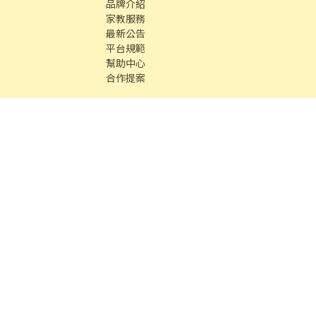
品牌介紹
家教服務
最新公告
平台規範
幫助中心
合作提案
時間 / 週一 至 週五 09：00 - 18：00
中古車
數字徵才
Co., Ltd. All Rights reserved.