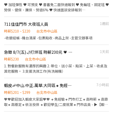
號1樓(缺早、晚) ⚡內湖康寧 - 智取店 內湖區康寧路一段194號1樓
♥ 加班彈性 ♥ 可預支 ♥ 書審免二面快速報到 ♥ 免輪班、固定班 ♥
(缺早、晚、全天、假日早、假日晚) ⚡內湖康護 - 智取店 內湖區成功
勞保、健保、團保、勞退6% ♥ 快速面談安排報到
路五段420巷5號1樓(缺早、晚、假日早、假日晚) ⚡內湖新明 - 智取
▹▹▹▹▹▹▹▹▹▹▹▹▹『工 作 內 容 』◃◃◃◃◃◃◃◃◃◃◃◃ 包裹收寄，盤點、上下
店 內湖區新明路368號1樓(缺早、假日早、假日晚) ⚡內湖成功 - 智
架 【早班】： 7:00-12:00｜7:30-12:30｜8:00-13:00｜08:30-13:30
取店 內湖區成功路二段297號1樓(缺早、晚、假日早、假日晚) ⚡文
711佳佳門市 大夜班人員
1週前
薪資259 【晚班】： 17:30-21:30｜18:00-22:00｜18:30-22:30 薪資
山木柵二 - 智取店 文山區木柵路一段57號(缺早、全天) ⚡文山政大 -
279 ✨ 六日須排一天，自選3-4天，最少排4天最多5天 ✨ 上班時間
時薪$210 ~ $220
台北市中山區
智取店 文山區指南路二段45巷12號1樓(缺早、假日早、假日晚) ⚡文
可選 【 工作地點】 中山朱崙 龍江路50之 中山中吉 長春路130之 中
山順興 - 智取店 文山區興隆路四段165巷50號1樓(缺早、假日早、
-收銀結帳 -機台清潔 -包裹點收 -商品上架 -主管交辦事項
山實踐 大直街 中山晴光 中山北路三段27之 中山農安 農安街 中山長
假日晚) ⚡文山興隆 - 智取店 文山區興隆路一段86號1樓(缺晚、全
春 長春路 ▹▹▹▹▹▹▹▹▹▹▹▹▹▹『快 速 詢 問』◃◃◃◃◃◃◃◃◃◃◃◃ ✉ 請截圖職
天、假日早、假日晚) ⚡北投大業 - 智取店 北投區大業路370號1樓
急徵 8/7(五)🌙打烊班 時薪230元 💗 民生東店 餐廳外場服務生
1天前
缺+留言姓名、電話、區域方便快速安排 ✎ 官方：@weiko
(缺晚、全天、假日早、假日晚) ⚡北投北藝 - 智取店 北投區中央北路
https://lin.ee/Yl34kL8 ✎ 個人電話ID收尋詢問：0958-761-360 找
四段544號1樓(缺晚、全天) ⚡北投吉利 - 智取店 北投區吉利街58巷2
時薪$230
台北市中山區
妤兒 ✆ 連絡電話：0958-761-360 找妤兒
號1樓(缺早、晚) ⚡北投明德 - 智取店 北投區明德路287號1樓(缺假
1. 對餐飲服務有濃厚的興趣 2. 帶位、送小菜、點菜、上菜、收桌及
日早、假日晚) ⚡北投清江 - 智取店 北投區清江路108號1樓(缺早、
其他服務。 3.支援洗滌工作(有洗碗機）
晚) ⚡北投義理 - 智取店 北投區義理街30號1樓(缺早、晚) ⚡北投實踐
- 智取店 北投區實踐街28號1樓(缺早、晚、假日) ⚡松山八德二 - 智
蝦皮🦐中山.中正.萬華.大同區🔸免經驗｜高時薪｜高錄取｜自選門市｜包裹理貨員📦
7小時前
取店 松山區八德路四段74號1樓(缺早、晚、假日早、假日晚) ⚡松山
延壽 - 智取店 松山區延壽街404號1樓(缺早、晚、假日早、假日晚)
時薪$201 ~ $299
台北市中山區
⚡信義中全 - 智取店 信義區虎林街164巷21號1樓(缺早、晚、假日
💖💖歡迎加入蝦皮大家庭💖💖 🔸免經驗🔸門市打工🔸高時薪 🔸高錄
早、假日晚) ⚡信義忠孝 - 智取店 信義區忠孝東路五段764號1樓(缺
取🔸高穩定🔸依法投保 🔸歡迎學生/二度就業🔸門市店員 - ▶【蝦皮
早、晚、假日早、假日晚) ⚡信義松山 - 智取店 信義區松山路465巷
🦐工作內容】： 1. 包裹收寄、搬運、盤點、理貨、上架等 2. 維持門
15號1樓(缺早、晚、全天、假日早、假日晚) ⚡信義景聯 - 智取店 信