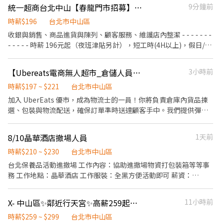
----------------------------- ▶工作地點 (可自選門店) 缺額如下 ⚡士
統一超商台北中山【春龍門市招募】 離家近&彈性排班、歡迎二度就業/樂齡/兼職
9分鐘前
東路二段.號 中山吉 林吉林路.號 -----------------------------------
林中山 - 智取店 士林區中山北路七段150號1樓(缺早、晚) ⚡士林延
一週可排4天 智取店六日至少要挑一天 有人店六日需固定上 ✅ 應徵
時薪$196
台北市中山區
平 - 智取店 士林區延平北路五段62號1樓(缺早、晚) ⚡士林承德 - 智
方式: 請截圖此職缺資訊，並提供以下資料，方便我們盡快為您安排
收銀與銷售、商品進貨與陳列、顧客服務、維護店內整潔​ - - - - - - -
取店 士林區承德路四段80巷52號1樓(缺早、晚、假日早、假日晚) ⚡
面試 ✎ 官方 ：@weiko ⭢ https://lin.ee/Yl34kL8 ✎ ID：
- - - - -​ 時薪 196元起（夜班津貼另計），短工時(4H以上)，假日/暑
士林格致 - 智取店 士林區格致路59號1樓(缺早、晚、假日早、假日
0979661360 ✎ 聯絡方式 :0979-661-360（聯繫：茜茜 ʚɞ）
期PT亦可​ - - - - - - - - - - - -​ 日班/夜班/大夜班/假日班；工時安排仍
晚) ⚡大同延平 - 智取店 大同區延平北路三段120之1號1樓(缺早) ⚡大
按工作現場需求。​ 招募職位：兼職人員/大夜班人員(依各門市需求
同歸綏 - 智取店 大同區歸綏街184號1樓(缺早、晚、假日早、假日
【Ubereats電商無人超市_倉儲人員】中山店_早/晚/大夜班兼職
3小時前
為主)​ 工作地點：依您鄰近地區媒合​ *學經歷不拘，喜歡與人互動，
晚) ⚡大安文昌 - 智取店 大安區信義路四段294巷2號1樓(缺早、全
時薪$197 ~ $221
台北市中山區
樂觀開朗，具有服務熱忱*​ 若對其他地區有意願也歡迎投遞！ ​
天) ⚡大安台大 - 智取店 大安區復興南路二段360號1樓(缺早、晚、
假日早、假日晚) ⚡大安潮州 - 智取店 大安區潮州街90號1樓(缺早、
加入 UberEats 優市，成為物流士的一員！你將負責倉庫內貨品揀
晚、全天、假日早、假日晚) ⚡台北統領 - 智取店 大安區敦化南路一
選、包裝與物流配送，確保訂單準時送達顧客手中。我們提供彈性
段187巷66號1樓(缺早、晚) ⚡大安延吉 - 智取店 大安區延吉街182
排班、良好工作環境，歡迎有責任感、細心且對物流有興趣的你加
號1樓(缺夜) ⚡中山長春 - 智取店 中山區長春路197號1樓(缺早、假
入！📦🚲 💚工作環境佳、冷氣房、全新空間 💚歡迎來當我們的夥伴
8/10晶華酒店撤場人員
1天前
日早、假日晚) ⚡中山晴光 - 智取店 中山區中山北路三段27之1號與
~~! ⭐工作環境佳、冷氣房、全新空間 歡迎來當我們的夥伴~~! ––
25之27號1樓(缺早、晚) ⚡中山農安 - 智取店 中山區農安街166號1
【工作內容】 1.接訂單、排面整理、補貨上架 2.標準SOP，揀貨及
時薪$210 ~ $230
台北市中山區
樓(缺早、晚、假日早、假日晚) ⚡中山實踐 - 智取店 中山區大直街
包裝給外送員 3.作業區環境整理與維護 4. 需進出冷凍/冷藏庫 ––
台北保養品活動進撤場 工作內容：協助進撤場物資打包裝箱等等事
56號1樓(缺早、晚) ⚡中正三元 - 智取店 中正區三元街178號1樓(缺
【薪資相關】 基本時薪197；24:00-02:00時薪221 另有每月績效獎
務 工作地點：晶華酒店 工作服裝：全黑方便活動即可 薪資：
早、晚、假日早、假日晚) ⚡中正汀州 - 智取店 中正區汀州路二段
金 –– 【應徵條件】 ◎可接受偶爾搬重物(20公斤內) ◎做事細心有
$210（十二點後的時間為時薪$230） 時間： 撤場：8/10 2100-
206號1樓(缺夜) ⚡中正臨沂 - 智取店 中正區臨沂街19巷3號1樓(缺
效率、不遲到早退 ◎可保勞保 ◎可獨立當班 –– 【排班相關】擇一
0100 一位 （可能到0200需要可以配合才報名）
夜) ⚡內湖明湖 - 智取店 內湖區康寧路三段165巷14弄7號1樓(缺早、
X- 中山區✨鄰近行天宮✨高薪259起✨可兼職首選
11小時前
應徵 早班 10:00-1ㄞ:00 晚班 16:00-24:00 大夜班 18:00-08:00 一個
晚、假日早、假日晚) ⚡內湖高工 - 智取店 內湖區港墘路127巷6弄7
月約10-15天(周末要可彈性配合)
時薪$259 ~ $299
台北市中山區