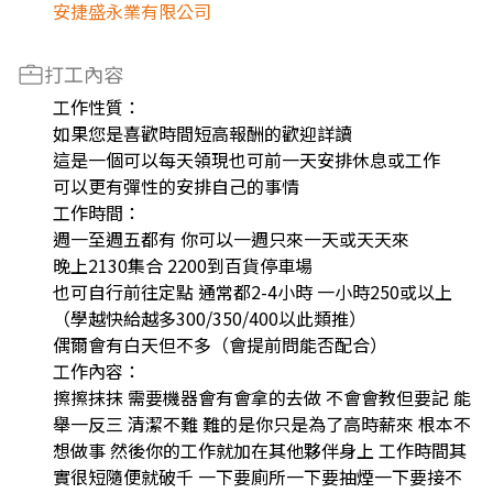
安捷盛永業有限公司
打工內容
工作性質：
如果您是喜歡時間短高報酬的歡迎詳讀
這是一個可以每天領現也可前一天安排休息或工作
可以更有彈性的安排自己的事情
工作時間：
週一至週五都有 你可以一週只來一天或天天來
晚上2130集合 2200到百貨停車場
也可自行前往定點 通常都2-4小時 一小時250或以上
（學越快給越多300/350/400以此類推）
偶爾會有白天但不多（會提前問能否配合）
工作內容：
擦擦抹抹 需要機器會有會拿的去做 不會會教但要記 能
舉一反三 清潔不難 難的是你只是為了高時薪來 根本不
想做事 然後你的工作就加在其他夥伴身上 工作時間其
實很短隨便就破千 一下要廁所一下要抽煙一下要接不