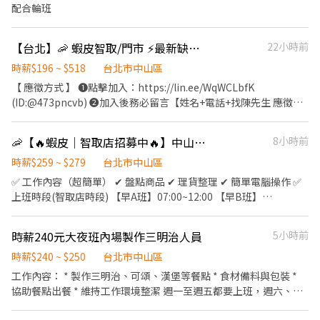
配合輪班
【台北】🦐 蝦皮智取/門市 ⚡最新缺額門店 ⚡快速報到
22小時前
時薪$196 ~ $518
台北市中山區
【 應徵方式 】 ❶點擊加入：https://lin.ee/WqWCLbfK
(ID:@473pncvb) ❷加入後務必留言【姓名+電話+找陳先生 應徵台
北蝦皮門市(或職缺截圖)】 ⚠️面試、應徵請線上預約，勿直接跑門
店唷! --------------------------- 【⚡智取店(無人店)⚡】 ✦工作薪資
🦐【🔥蝦皮｜智取店招募中🔥】中山區兼職輕鬆賺｜🎓上班族學生打工首選！
8小時前
$234-259/hr+(晚班獎金 20 /夜班獎金 40) ✦工作內容-不需顧客服
務 1.包裹搬運、理貨(搬物流箱10~15公斤不等) 2.維持門市作業區環
時薪$259 ~ $279
台北市中山區
境、清潔 3.配合單日跑點(1~5間門市) 🔔需自備機車、駕照 ✦工作時
✅ 工作內容（超簡單） ✔ 盤點商品 ✔ 理貨整理 ✔ 簡單電腦操作 ✅
間 (日排2~5hr依實際情況而定) ⭕缺額門市、班別如下方⭕ 固定早
上班時段(智取店時段) 【早A班】07:00~12:00 【早B班】
班 07:00-13:30、08:30-13:30 固定晚班 17:30-23:30、18:30-23:30
07:30~12:30 【早C班】08:00~13:00 【早D班】08:30~13:30 【晚A
固定夜班 23:30-03:30 ✦排班方式 含假日周排班3-5天班 -----------
班】17:30~21:30 【晚B班】18:00~22:00 【晚C班】18:30~22:30
時薪240元大夜班內場製作三明治人員
5小時前
---------------- 【✅有人店(一般門市)✅】 ✦工作薪資 $196-241/hr
【夜班】 23:30~03:30 智取店工作地點： 中山朱崙 龍江路.號 中山
✦工作內容- (提供完整教育訓練及店面實習) 1.負責包裹收寄、搬
中吉 長春路.號 中山實踐 大直街.號 中山晴光 中山北路三段.號 中山
時薪$240 ~ $250
台北市中山區
運、盤點、理貨等 2.門市相關作業 3.可配合調店、支援佳(兼職可不
農安 農安街.號 中山長春 長春路.號 ---------------------------------
工作內容： * 製作三明治、可頌、漢堡等餐點 * 食材備料與包裝 *
調店) ✦工作時間 ⭕缺額門市、班別如下方⭕ 固定早班 10:30-
-- ✅上班時段(有人店時段) 【早班】11:00~17:30 【晚班】
協助餐點出餐 * 維持工作環境整潔 週一至週五都要上班，週六、週
17:30 (平日4-6H/假日6-8H) 固定晚班❶16:15-22:45 ❷18:45-
16:15~22:45 【午班】15:00~19:00 【假日班】11:00-22:45 有人店
日及國定例假日休」
22:45（一週至少2天16:15起班） ✦排班方式 含假日周排班3-5天班
工作地點： 中山龍江 龍江路.號 中山林 森林森北路.號 中山長 安長安