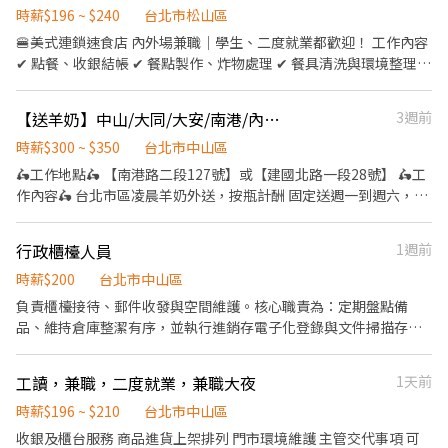
餐、環境清潔、炸物製餐、洗滌餐具 ⸻⸻⸻⸻ ✅薪
時薪$196 ~ $240
台北市松山區
資計算： 11-14、17-21、22-01➡️時薪 $240 其餘時段➡️時薪 $196
🍔美式連鎖速食店 內外場兼職｜學生、二度就業都歡迎！ 工作內容
✔️00:00後時薪+55(夜班獎金)➡️時薪 $196+55 OR $240+55=295
✔ 點餐、收銀結帳 ✔ 餐點製作、炸物處理 ✔ 餐具清洗與環境整理
⸻⸻⸻⸻ ✅工作時間&工作地點： 早班 11:00-
💡 內外場都能上手，培養全能餐飲技能 ✦ ───────── ✦ 💰
14:00 晚班 17:00-21:00 大夜班 22:00-01:00
【薪資待遇】 🪙 尖峰時段｜時薪240元 ✨ 一般時段｜時薪196元 🌙
【送羊奶】中山/大同/大安/南港/內湖/松山/信義
3週前
⋯⋯⋯⋯⋯⋯⋯⋯⋯⋯⋯⋯ 📍忠孝四 台北市信義區忠孝東路五段
00:00後另享每小時55元夜班津貼 缺額點店: 001 台北民生 晚班
522號1樓 📍新台北101 台北市信義區市府路45號B1 📍台北夢廣場
17:00–20:00 ×2、小夜班 22:00–02:00 ×2 109 台北民權 晚班
時薪$300 ~ $350
台北市中山區
台北市信義區松高路11號B2 ⸻⸻⸻⸻ 💡福利： 油
17:00–20:00 ×2 302 台北南京二 早班 11:00–14:00 ×2、晚班
🛵工作地點🛵 【南港路二段127號】或【建國北路一段28號】 🛵工
資補貼/ 修繕補貼 體檢補助 (依規定) 員工推薦獎金 完整教育訓練
16:00–20:00 ×2、小夜班 22:00–01:00 ×2 527 台北南京六 小夜班
作內容🛵 台北市區凌晨羊奶外送，按瓶計酬 固定送週一到週六，日
22:00–02:00 ×2 地址: 001 台北民生：台北市松山區民生東路三段
休（非排班） 到班時間自行安排，可提早來早送完早下班 每天花3
135號 109 台北民權：台北市松山區民權東路三段128號1樓 302 台
小時，每月幫自己賺取20,000以上收入 自備機車，運送裝備公司提
行政櫃檯人員
1週前
北南京二：台北市松山區南京東路五段162號1樓 527 台北南京六：
供，專人帶訓 純送不收費，派報、外送等產業人員可無痛轉職 歡迎
台北市松山區南京東路四段57號 ✦ ───────── ✦ 💰福利
私訊聊聊
時薪$200
台北市中山區
🎌 國定假日薪資雙倍 ⛽ 油資／修繕補貼 10% 🩺 體檢補助最高
負責櫃檯接待、郵件收發與空間維護。核心職責為：定期盤點備
$800(短期無補貼) 🙌 推薦獎金 $600 🥤 員工餐點半價，天天都能享
品、維持倉庫整潔有序，並執行進銷存電子化登錄與文件掃描存
優惠 🛡️ 勞健保、團保、勞退一應俱全 - 👇👇快速應徵通道👇👇 🔜請加
檔。誠徵工作細心、熟練 Excel 且具備良好空間整理邏輯的夥伴。
入專員窗口 : https://lin.ee/sSSCigY 加入後留言:姓名/電話/找威利
安排面試 美式餐廳(地區) ⛔無抽成無費用✊其他職缺也可詢問👌安心
工讀，兼職，二度就業，兼職大夜
1天前
就業免煩惱
時薪$196 ~ $210
台北市中山區
收銀及櫃台服務 商品進貨上架排列 門市環境維護 主管交代事項 可