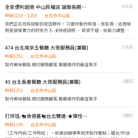
市清潔、維護環境 3. 智取店為無人商店，有單日跑點騎車需求(跑2-
義區吳興街50巷17號1樓(缺早、晚、全天、假日早、假日晚) ⚡信義
全家便利超商 中山民權店 誠徵長期大夜🔥
6天前
5間門市) 4. 有人店無須騎車 5. 須配合調店、支援【提供完整SOP及
嘉興 - 智取店 信義區嘉興街227號1樓(缺早、晚、全天) ⚡南港忠孝 -
店面實習】 - ▶【智取店】：上班時間 固定早班：07:00 - 13:30、
時薪$210 ~ $250
台北市中山區
智取店 南港區忠孝東路七段584號1樓(缺早、晚、假日早、假日晚)
08:30 - 13:30 固定晚班：17:30 - 23:30、18:30 - 24:00 固定夜班：
我們正在找有經驗的夜班夥伴！ 只要你動作俐落、肯負責，這裡絕
⚡萬華西園 - 智取店 萬華區西園路二段96巷34號1樓(缺早、假日
23:30 - 03:30 (每周至少配合4天，包含假日需排班) - ▶【一般門市
對是發揮實力的好地方 💪 💰待遇說明 • 薪資不錯，依能力調整！
早、假日晚) ⚡萬華德昌 - 智取店 萬華區德昌街162號1樓(缺早、
／有人店】： 上班時間 固定早班： 10:30-17:30 固定晚班： 16:15-
• 遲到1分鐘扣4元 • 享勞保、健保、勞退提撥 ※ 獎勵條件需通過
晚、假日早、假日晚) ✅士林大東店 士林區大東路70號1樓(缺晚) ✅
22:45、18:45-22:45（一週至少2天16:15起班） (每周至少配合4
試用期後適用 🧾 任用條件 • 具責任感與服務熱誠 • 能配合輪班及
大同重慶二店 大同區重慶北路一段82號1樓(缺早、晚) ✅大同重慶三
474 台北南京五餐廳 大夜服務員(兼職)
5天前
天，包含假日需排班) - ▶【智取門市】：地點自選 🔹【中山區】 中
門市訓練 • 無經驗可，願意學習者尤佳 可長期配合者優先錄取
店 大同區重慶北路二段233號1樓(缺晚) ✅大安安居店 大安區安居街
山中吉 - 智取店：台北市中山區長春路130之4號1樓 中山長春 - 智
時薪$251
台北市中山區
35巷2號1樓(缺早) ✅中山林森店 中山區林森北路594號1樓(缺晚) ✅
取店：台北市中山區長春路197號1樓 中山晴光 - 智取店：台北市中
中山龍江店 中山區龍江路248號1樓(缺晚) ✅中正仁愛店 中正區仁愛
製作美味餐點 親切服務顧客 餐廳運作的最佳幫手
山區中山北路三段27之1號與25之27號 中山農安 - 智取店：台北市
路二段2號地下一樓(缺早) ✅中正廈門店 中正區廈門街88號1樓(缺假
中山區農安街166號1樓 中山實踐 - 智取店：台北市中山區大直街56
日) ✅內湖江南店 內湖區江南街71巷16弄52號1樓(缺早、晚、假
號1樓 🔹【中正區】 中正重慶 - 智取店：台北市中正區重慶南路二
43 台北長春餐廳 大夜服務員(兼職)
1週前
日、月) ✅內湖麗山店 內湖區麗山街348巷9號1樓(缺早、晚、月) ✅
段94號1樓 中正三元 - 智取店：台北市中正區三元街178號1樓 中正
內湖文湖店 內湖區文湖街77號1樓(缺早、晚、月) ✅內湖文德店 內
時薪$251
台北市中山區
臨沂 - 智取店：台北市中正區臨沂街19巷3號1樓 🔹【萬華區】 萬華
湖區文德路210巷30弄1號1樓(缺早、午、假日、月) ✅北投三合店
製作美味餐點 親切服務顧客 餐廳運作的最佳幫手
西園 - 智取店：台北市萬華區西園路二段96巷34號1樓 萬華德昌 -
北投區三合街二段414號1樓(缺晚、月) ✅北投光明店 北投區光明路
智取店：台北市萬華區德昌街162號1樓 🔹【大同區】 大同延平 - 智
86號1樓(缺晚、假日) ✅北投西安店 北投區西安街一段155號1樓(缺
取店：台北市大同區延平北路三段120之1號1樓 大同歸綏 - 智取
晚) ✅北投知行店 北投區知行路225巷4號1樓(缺早、午、晚、月) ✅
打烊班-🐔肯德基🐔台北雙連-★彈性周排班★-"$196"-另享外送獎金
2週前
店：台北市大同區歸綏街184號1樓 - ▶【一般門市有人店】：地點
信義吳興店 信義區吳興街125號1樓(缺午) ✅信義虎林店 信義區虎林
時薪$196
台北市中山區
自選 🔹【中山區】 中山北安店 - 台北市中山區北安路569-4號1樓
街87號1樓(缺晚) ✅南港研究店 南港區研究院路二段23號1樓(缺
(慢速車) 中山吉林店 - 台北市中山區吉林路390號 (慢速車) 中山林森
〔工作內容/工作時段﹞ 。依據訓練標準程序製作餐點；櫃台/外送
早、晚、假日、月) ✅南港興中店 南港區興中路28巷3號1樓(缺早、