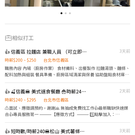
相似打工
👍 信義區 拉麵店 兼職人員 （可立即上工）
3天前
時薪$200 ~ $250
台北市信義區
職務內容 內場（廚房作業） 食材備料、出餐製作 拉麵湯頭、麵條、
配料加熱與組裝 餐具準備、廚房區域清潔與保養 協助盤點食材庫存
外場 顧客接待、點餐、送餐、桌邊服務 用餐區快速收拾、環境整潔
維護 回應顧客需求，維持現場秩序與動線流暢 學習日文、日本熱情
👍 🍒信義🍔 美式速食餐廳 🍟時薪240-295🌭時數穩定
2天前
款待服務文化。 上班時間 A班 11 ：00 - 16 ：00 B班 18：00 - 23：
00 C班 23：00 - 02：30 （每週給班至少3日唷） 1. 熱鬧市中心地帶
時薪$240 ~ $295
台北市信義區
2. 捷運站 好近好便利 3. 面試倘若通過 可立即安排上工 面試地點：
⚠️面試、應徵請預約，謝謝🙏 無抽成免費找工作👍最新職缺快速媒
台北市中正區臨沂街3巷1號 網站參考： https://chikumo-
合👍專員服務第一 ⸻【應徵方式】⸻ 1️⃣點擊加入：
ramen.com/zh-tw/ 面試之際 資歷表現優良者可優先晉升。 歡迎
https://lin.ee/Ur5Ko9E（ID：cfm1791i） 2️⃣加入後"務必"留言：
積極挑戰高薪，通過考核持續加薪晉升。 ◎相關內容與升遷細節將
姓名/電話/專員找戴小姐/應徵M尖峰(截圖職缺)
👍 短時數/時薪240🍔松山 美式薯條漢堡堡🍔免輪班/無經驗可
3天前
於面試時詳細說明 ◎請赴約面試者，攜帶履歷供主管當場審閱
⸻⸻⸻⸻ ✅工作內容：(內外場都會接觸) 收銀點