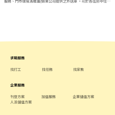
店 - 台北市中山區林森北路594號1樓 中山長安店 - 台北市中山區長
服務、門市環境清維護(騎乘公司提供之外送車 。可於各班別中任選
假日)
安東路二段169-8號 (慢速車) 中山龍江店 - 台北市中山區龍江路248
4-6小時彈性排班(班別依據面試餐廳需求為主 ﹝薪資福利﹞ ★ 基本
號1樓 (慢速車) 🔹【中正區】 中正台大店 - 台北市中正區羅斯福路
時薪：$196 "起" ★ 津貼福利 ◆ 外送津貼$10元/14元/趟；外送趟
三段304號 中正仁愛店 - 台北市中正區仁愛路二段2號地下一樓 中正
次越多賺越多~~ ◆ 值班津貼：每小時20元(晉升組長後 ◆ 早、晚班
杭州店 - 台北市中正區杭州南路一段63-1號 中正廈門店 - 台北市中
津貼：23:00-07:00（每小時享有50-80元津貼 ◆ 健檢：任職滿一年
正區廈門街88號 🔹【萬華區】 萬華東園店 - 台北市萬華區東園街
起，公司提供年度健檢照顧你的健康 ◆ 保險：除勞、健、勞退外，
168號 萬華貴陽店 - 台北市萬華區貴陽街二段104之2號1樓+106號1
公司更為你投保團保維護你的安全 ◆ 員工用餐折扣：兼職夥伴當日
樓 萬華萬大店 - 台北市萬華區萬大路255號1樓 萬華雙園店 - 台北市
任職滿4小時，即享有85折員購折扣；組長當日任職每四小時享有乙
萬華區雙園街103號1樓 萬華寶興店 - 台北市萬華區寶興街32號1樓
餐員餐 ◆ 生日/節慶禮卷： 你生日我慶祝，生日當月我們提供你品
🔹【大同區】 大同昌吉店 - 台北市大同區昌吉街104號1樓 大同重慶
牌禮卷 讓生日更有溫度 你過節我共歡，重要節慶我們提供你福利禮
二店 - 台北市大同區重慶北路一段82號1樓 大同重慶三店 - 台北市大
券 好好與家人歡慶 你旅遊我贊助，每年職福會提供你旅遊津貼 好好
求職服務
同區重慶北路二段233號1樓 大同重慶店 - 台北市大同區重慶北路三
享受幸福人生 ◎ 詳細工作時間於面試時告知
段253號 - ▸加入快速回覆📞：https://lin.ee/bWWeLDF ▸ 朱專員：
找打工
找任務
找家教
@edb4445b ▸ 留言姓名✚電話✚職缺截圖，應徵蝦皮門市💗 ✨無須
任何費用♡歡迎詢問✨ ❌一律視訊面試﹐勿直接到現場應徵❌
企業服務
刊登方案
加值服務
企業儲值方案
人派儲值方案